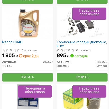
Передплата
обов'язкова
Масло 5W40
Тормозные колодки дисковые,
к-кт.
0 отзывов
0 отзывов
1 805
895
₴
срок 2 дн.
₴
сегодня
Артикул:
213697
Артикул:
P85 020
TOTAL
BREMBO
Италия
КУПИТЬ
КУПИТЬ
Передплата
Передплата
обов'язкова
обов'язкова