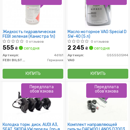
Жидкость гидравлическая
Масло моторное VAG Special D
FEBI зеленая (Канистра 1л)
5W-40 (5 л)
0 отзывов
0 отзывов
555
2 245
₴
сегодня
₴
сегодня
Артикул:
46161
Артикул:
GS55505M4
FEBI BILSTEIN
Германия
VAG
КУПИТЬ
КУПИТЬ
Передплата
Передплата
обов'язкова
обов'язкова
Колодка торм. диск. AUDI A3,
Комплект направляющей
SEAT, SKODA,VW передн. (пр-во
гильзы DAEWOO LANOS D7003C