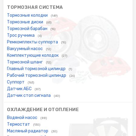
ТОРМОЗНАЯ СИСТЕМА
Тормозные колодки
(149)
Тормозные диски
(63)
Тормозной барабан
(15)
Трос ручника
(4)
Ремкомплекты суппорта
(15)
Вакуумный насос
(12)
Комплектующие колодок
(27)
Тормозной шланг
(12)
Главный тормозной цилиндр
(1)
Рабочий тормозной цилиндр
(26)
Суппорт
(163)
Датчик АБС
(87)
Датчик стоп сигнала
(40)
ОХЛАЖДЕНИЕ И ОТОПЛЕНИЕ
Водяной насос
(88)
Термостат
(130)
Масляный радиатор
(30)