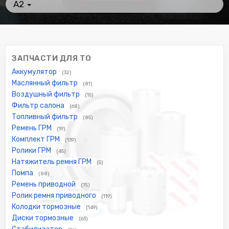
A2
ЗАПЧАСТИ ДЛЯ ТО
Аккумулятор
(32)
Маслянный фильтр
(81)
Воздушный фильтр
(15)
Фильтр салона
(68)
Топливный фильтр
(85)
Ремень ГРМ
(19)
Комплект ГРМ
(139)
Ролики ГРМ
(45)
Натяжитель ремня ГРМ
(5)
Помпа
(88)
Ремень приводной
(75)
Ролик ремня приводного
(119)
Колодки тормозные
(149)
Диски тормозные
(63)