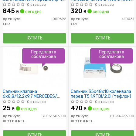
LPR)
(пр-во ERT)
0 отзывов
0 отзывов
845
320
₴
сегодня
₴
сегодня
Артикул:
05P692
Артикул:
410031
LPR
ERT
КУПИТЬ
КУПИТЬ
Передплата
Передплата
обов'язкова
обов'язкова
Сальник клапана
Сальник 35x48x10 коленвала
6x8,8/12,2x9,7 MERCEDES/
перед T5 1.9TDI/2.0i (тефлон)
OPEL/ AUDI
0 отзывов
0 отзывов
25
470
₴
сегодня
₴
сегодня
Артикул:
70-31306-00
Артикул:
81-34366-00
VICTOR REINZ
VICTOR REINZ
КУПИТЬ
КУПИТЬ