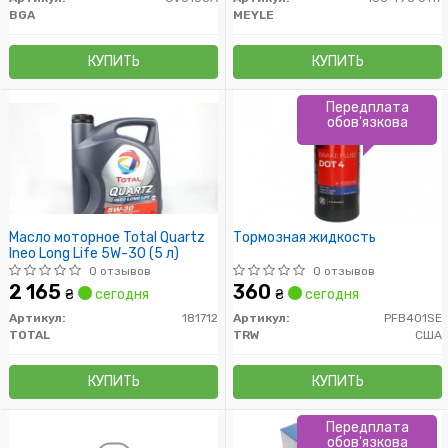
BGA
MEYLE
КУПИТЬ
КУПИТЬ
Передплата
обов'язкова
Масло моторное Total Quartz
Тормозная жидкость
Ineo Long Life 5W-30 (5 л)
0 отзывов
0 отзывов
2 165
360
₴
сегодня
₴
сегодня
Артикул:
181712
Артикул:
PFB401SE
TOTAL
TRW
США
КУПИТЬ
КУПИТЬ
Передплата
обов'язкова