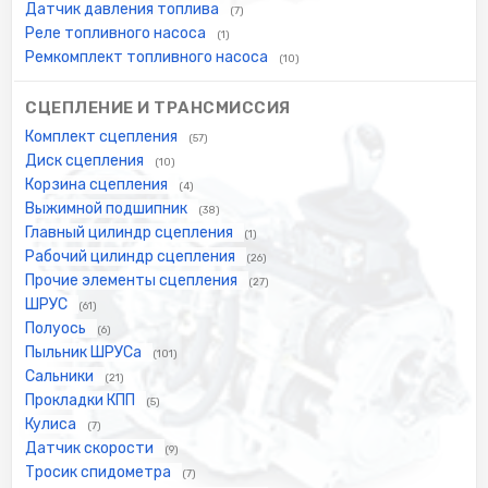
Датчик давления топлива
(7)
Реле топливного насоса
(1)
Ремкомплект топливного насоса
(10)
СЦЕПЛЕНИЕ И ТРАНСМИССИЯ
Комплект сцепления
(57)
Диск сцепления
(10)
Корзина сцепления
(4)
Выжимной подшипник
(38)
Главный цилиндр сцепления
(1)
Рабочий цилиндр сцепления
(26)
Прочие элементы сцепления
(27)
ШРУС
(61)
Полуось
(6)
Пыльник ШРУСа
(101)
Сальники
(21)
Прокладки КПП
(5)
Кулиса
(7)
Датчик скорости
(9)
Тросик спидометра
(7)