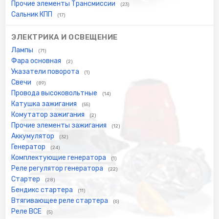
Прочие элементы Трансмиссии
(23)
Сальник КПП
(17)
ЭЛЕКТРИКА И ОСВЕЩЕНИЕ
Лампы
(71)
Фара основная
(2)
Указатели поворота
(1)
Свечи
(89)
Провода высоковольтные
(14)
Катушка зажигания
(55)
Комутатор зажигания
(2)
Прочие элементы зажигания
(12)
Аккумулятор
(32)
Генератор
(24)
Комплектующие генератора
(1)
Реле регулятор генератора
(22)
Стартер
(28)
Бендикс стартера
(11)
Втягивающее реле стартера
(6)
Реле ВСЕ
(5)