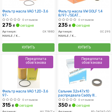
Фильтр масла VAG 1.2D-3.6
Фильтр масла VW GOLF 1,4
97-
8/97-/SEAT
AROSA/CORDOBA/IBIZA
0 отзывов
0 отзывов
275
235
₴
сегодня
₴
сегодня
Артикул:
OX 188D
Артикул:
OC 295
MAHLE / KNECHT
MAHLE / KNECHT
КУПИТЬ
КУПИТЬ
Передплата
Передплата
обов'язкова
обов'язкова
Фильтр масла VAG 1.2D-3.6
Сальник 32x47x10
97-
распредвала Caddy III
1.6i/1.9/2.0 TDI/SDI 04-
0 отзывов
0 отзывов
(тефлон)
315
350
₴
сегодня
₴
сегодня
Артикул:
HU 719/7 x
Артикул:
81-34367-00