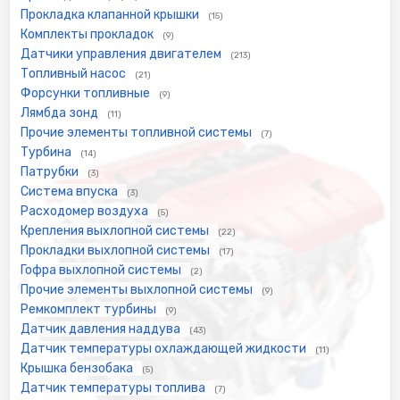
Прокладка клапанной крышки
(15)
Комплекты прокладок
(9)
Датчики управления двигателем
(213)
Топливный насос
(21)
Форсунки топливные
(9)
Лямбда зонд
(11)
Прочие элементы топливной системы
(7)
Турбина
(14)
Патрубки
(3)
Система впуска
(3)
Расходомер воздуха
(5)
Крепления выхлопной системы
(22)
Прокладки выхлопной системы
(17)
Гофра выхлопной системы
(2)
Прочие элементы выхлопной системы
(9)
Ремкомплект турбины
(9)
Датчик давления наддува
(43)
Датчик температуры охлаждающей жидкости
(11)
Крышка бензобака
(5)
Датчик температуры топлива
(7)