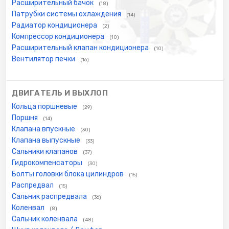
Расширительный бачок
(18)
Патрубки системы охлаждения
(14)
Радиатор кондиционера
(2)
Компрессор кондиционера
(10)
Расширительный клапан кондиционера
(10)
Вентилятор печки
(16)
ДВИГАТЕЛЬ И ВЫХЛОП
Кольца поршневые
(29)
Поршня
(14)
Клапана впускные
(30)
Клапана выпускные
(33)
Сальники клапанов
(37)
Гидрокомпенсаторы
(30)
Болты головки блока цилиндров
(15)
Распредвал
(15)
Сальник распредвала
(36)
Коленвал
(8)
Сальник коленвала
(48)