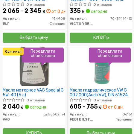
0 отзывов
0 отзывов
2 065 - 2 345
335
₴
от 0 дн.
₴
сегодня
Артикул:
194908
Артикул:
70-31414-10
ELF
Франция
VICTOR REINZ
Выбрать цену
КУПИТЬ
Передплата
Передплата
Оригинал
обов'язкова
обов'язкова
Масло моторное VAG Special G
Масло гидравлическое VW G
5W-40 (5 л)
002 000(Audi/VW), DIN 51524
T2, ISO 7
0 отзывов
0 отзывов
2 040
605 - 755
₴
сегодня
₴
от 0 дн.
Артикул:
gs55502m4
Артикул:
06161
VAG
FEBI BILSTEIN
Германия
КУПИТЬ
Выбрать цену