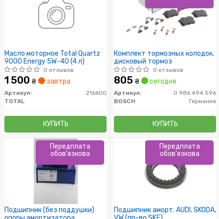
Масло моторное Total Quartz
Комплект тормозных колодок,
9000 Energy 5W-40 (4 л)
дисковый тормоз
0 отзывов
0 отзывов
1 500
805
₴
завтра
₴
сегодня
Артикул:
216600
Артикул:
0 986 494 596
TOTAL
BOSCH
Германия
КУПИТЬ
КУПИТЬ
Передплата
Передплата
обов'язкова
обов'язкова
Подшипник (без поддушки)
Подшипник аморт. AUDI, SKODA,
опоры амортизатора
VW (пр-во SKF)