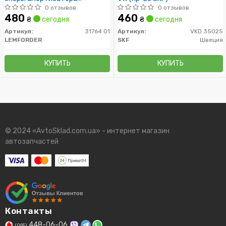
передн.AUDI A2:SEAT IBIZA
0 отзывов
0 отзывов
III:SKODA FABIA: VW POLO 95-
480
460
₴
сегодня
₴
сегодня
Артикул:
31764 01
Артикул:
VKD 35025
LEMFORDER
SKF
Швеция
КУПИТЬ
КУПИТЬ
© 2024 «AvtoSklad.com.ua» - интернет магазин
автозапчастей
Контакты
448-06-06
(095)