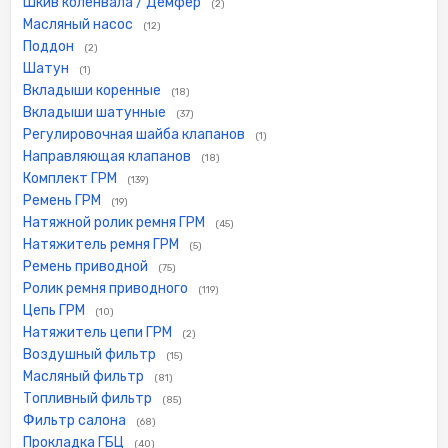
Шкив коленвала / Демфер
(2)
Масляный насос
(12)
Поддон
(2)
Шатун
(1)
Вкладыши коренные
(18)
Вкладыши шатунные
(37)
Регулировочная шайба клапанов
(1)
Направляющая клапанов
(18)
Комплект ГРМ
(139)
Ремень ГРМ
(19)
Натяжной ролик ремня ГРМ
(45)
Натяжитель ремня ГРМ
(5)
Ремень приводной
(75)
Ролик ремня приводного
(119)
Цепь ГРМ
(10)
Натяжитель цепи ГРМ
(2)
Воздушный фильтр
(15)
Масляный фильтр
(81)
Топливный фильтр
(85)
Фильтр салона
(68)
Прокладка ГБЦ
(40)