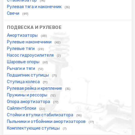
Стабилизатор
(96)
Рулевая тяга и наконечник
(35)
Свечи
(89)
ПОДВЕСКА И РУЛЕВОЕ
Амортизаторы
(48)
Рулевые наконечники
(42)
Рулевые тяги
(28)
Насос гидроусилителя
(2)
Шаровые опоры
(63)
Рычаги и тяги
(12)
Подшипник ступицы
(71)
Ступица колеса
(11)
Рулевая рейка и крепление
(35)
Пружины и рессоры
(12)
Опора амортизатора
(77)
Сайлентблоки
(22)
Стойки и втулки стабилизатора
(96)
Пыльники и отбойники амортизаторов
(77)
Комплектующие ступицы
(7)