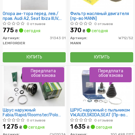
Опора ам-тора перед. лев./
Фильтр масляный двигателя
прав. Audi A2, Seat Ibiza III,IV,
(пр-во MANN)
Cordoba Skoda Fabia, Roomster
0 отзывов
0 отзывов
VW Polo
775
370
₴
сегодня
₴
сегодня
Артикул:
31343 01
Артикул:
W712/52
LEMFORDER
MANN
КУПИТЬ
КУПИТЬ
Передплата
Передплата
обов'язкова
обов'язкова
Шрус наружный
ШРУС наружный с пыльником
Fabia/Rapid/Roomster/Polo
VW,AUDI,SKODA,SEAT (Пр-во
1.2i/1.4i/1.4TDI/1.9TDI 05- (к-
MEYLE)
0 отзывов
0 отзывов
кт)
1 275
1 635
₴
сегодня
₴
сегодня
Артикул:
CV0103A
Артикул:
100 498 0117