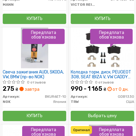
MANN
VICTOR REINZ
КУПИТЬ
КУПИТЬ
Передплата
Передплата
обов'язкова
обов'язкова
Свеча зажигания AUDI, SKODA,
Колодка торм. диск. PEUGEOT
VW, BMW (пр-во NGK)
308, SEAT IBIZA V, VW CADDY
задн. (пр-во TRW)
0 отзывов
0 отзывов
275
990 - 1 165
₴
завтра
₴
от 0 дн.
Артикул:
BKUR6ET-10
Артикул:
GDB1330
NGK
Япония
TRW
США
КУПИТЬ
Выбрать цену
Передплата
Передплата
Оригинал
обов'язкова
обов'язкова