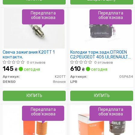
Передплата
Передплата
обов'язкова
обов'язкова
Свеча зажигания K20TT 1
Колодки торм.задн.CITROEN
контактн.
C2;PEUGEOT 405 I,II,;RENAULT
ESPACE III,MEGANE I,II:TOLEDO I
0 отзывов
0 отзывов
83- /TRW/
145
610
₴
сегодня
₴
сегодня
Артикул:
K20TT
Артикул:
05P634
DENSO
Япония
LPR
КУПИТЬ
КУПИТЬ
Передплата
Передплата
обов'язкова
обов'язкова