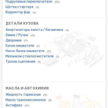
Подрулевые переключатели
(20)
Щетка стартера
(4)
Корректор фар
(4)
ДЕТАЛИ КУЗОВА
Амортизаторы капота / багажника
(4)
Замки / Ручки
(26)
Дворники
(17)
Бачок омывателя
(2)
Насос бачка омывателя
(21)
Механизм стеклоочистителя
(7)
Тросик сцепления
(3)
МАСЛА И АВТОХИМИЯ
Жидкость тормозная
(16)
Масло трансмиссионное
(8)
Антифриз
(30)