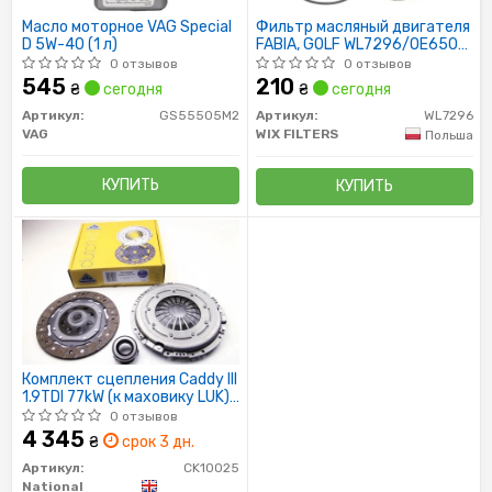
Масло моторное VAG Special
Фильтр масляный двигателя
D 5W-40 (1 л)
FABIA, GOLF WL7296/OE650/1
(пр-во WIX-Filtron)
0 отзывов
0 отзывов
545
210
₴
сегодня
₴
сегодня
Артикул:
GS55505M2
Артикул:
WL7296
VAG
WIX FILTERS
Польша
КУПИТЬ
КУПИТЬ
Комплект сцепления Caddy III
1.9TDI 77kW (к маховику LUK)
(228mm)
0 отзывов
4 345
₴
срок 3 дн.
Артикул:
CK10025
National