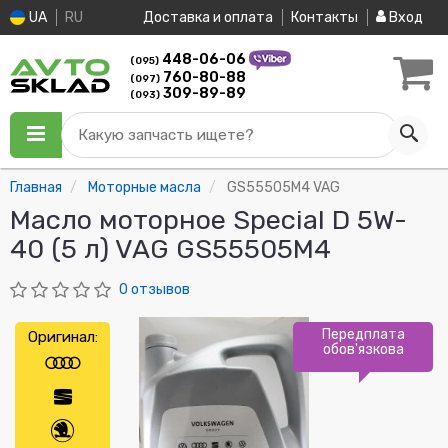
UA
RU
Доставка и оплата
Контакты
Вход
448-06-06
(095)
760-80-88
(097)
309-89-89
(093)
Какую запчасть ищете?
Главная
Моторные масла
GS55505M4 VAG
Масло моторное Special D 5W-
40 (5 л) VAG GS55505M4
0 отзывов
Передплата
Оригинал:
обов'язкова