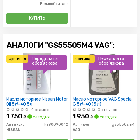
Великобритания
КУПИТЬ
АНАЛОГИ "GS55505M4 VAG":
Передплата
Передплата
Оригинал
Оригинал
обов'язкова
обов'язкова
Масло моторное Nissan Motor
Масло моторное VAG Special
Oil 5W-40 5л
G 5W-40 (5 л)
0 отзывов
0 отзывов
1 750
1 950
₴
сегодня
₴
сегодня
Артикул:
ke90090042
Артикул:
gs55502m4
NISSAN
VAG