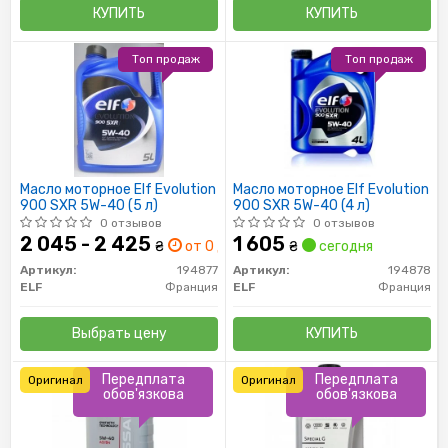
КУПИТЬ
КУПИТЬ
Топ продаж
Топ продаж
Масло моторное Elf Evolution
Масло моторное Elf Evolution
900 SXR 5W-40 (5 л)
900 SXR 5W-40 (4 л)
0 отзывов
0 отзывов
2 045 - 2 425
1 605
₴
от 0 дн.
₴
сегодня
Артикул:
194877
Артикул:
194878
ELF
Франция
ELF
Франция
Выбрать цену
КУПИТЬ
Передплата
Передплата
Оригинал
Оригинал
обов'язкова
обов'язкова