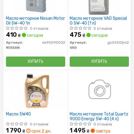
Масло моторное Nissan Motor
Масло моторное VAG Special
Oil 5W-40 1л
G 5W-40 (1 л)
0 отзывов
0 отзывов
410
475
₴
сегодня
₴
сегодня
Артикул:
ke90090032
Артикул:
gs55502m2
NISSAN
VAG
КУПИТЬ
КУПИТЬ
Масло 5W40
Масло моторное Total Quartz
9000 Energy 5W-40 (4 л)
0 отзывов
0 отзывов
1 790
1 495
₴
срок 2 дн.
₴
завтра