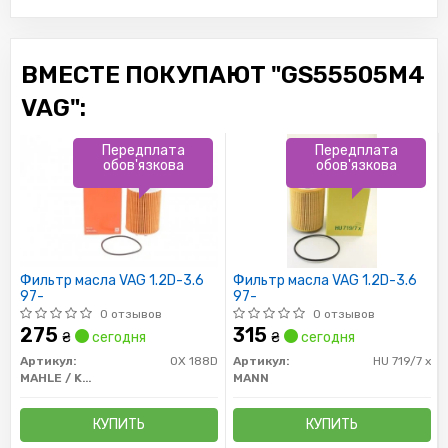
ВМЕСТЕ ПОКУПАЮТ "GS55505M4
VAG":
Передплата
Передплата
обов'язкова
обов'язкова
Фильтр масла VAG 1.2D-3.6
Фильтр масла VAG 1.2D-3.6
97-
97-
0 отзывов
0 отзывов
275
315
₴
сегодня
₴
сегодня
Артикул:
OX 188D
Артикул:
HU 719/7 x
MAHLE / KNECHT
MANN
КУПИТЬ
КУПИТЬ