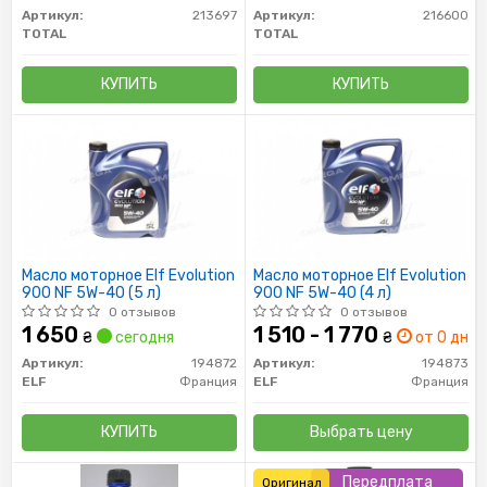
Артикул:
213697
Артикул:
216600
TOTAL
TOTAL
КУПИТЬ
КУПИТЬ
Масло моторное Elf Evolution
Масло моторное Elf Evolution
900 NF 5W-40 (5 л)
900 NF 5W-40 (4 л)
0 отзывов
0 отзывов
1 650
1 510 - 1 770
₴
сегодня
₴
от 0 дн.
Артикул:
194872
Артикул:
194873
ELF
Франция
ELF
Франция
КУПИТЬ
Выбрать цену
Передплата
Оригинал