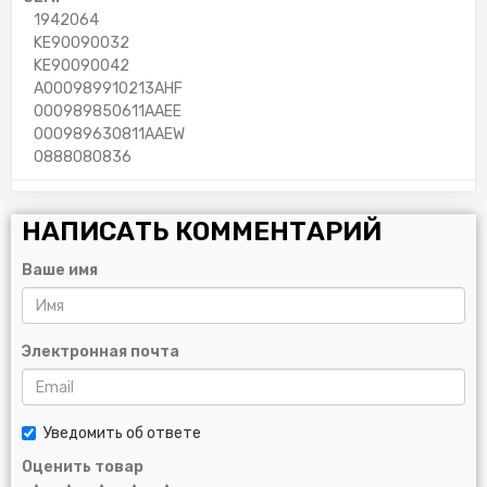
1942064
KE90090032
KE90090042
A000989910213AHF
000989850611AAEE
000989630811AAEW
0888080836
НАПИСАТЬ КОММЕНТАРИЙ
Ваше имя
Электронная почта
Уведомить об ответе
Оценить товар