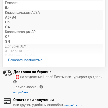
Емкость
5л
Классификация ACEA
A3/B4
C3
C4
Классификация API
CF
SN
Допуски OEM
Allison C4
BMW Longlife-04
Показать полностью...
Caterpillar ECF-2
Caterpillar ECF-3
Chrysler MS 11106
Доставка по Украине
Cummins CES 20078
-
на отделение Новой Почты или курьером до двери
Detroit Diesel DDC 93K215
Deutz DQC-III-10
- самовывоз в -
Fiat 9.55535-S2
подробнее →
Ford WSS-M2C 913-C
Ford WSS-M2C 934-B
Оплата при получении
GM-LL-A-025
или другим удобным способом,
подробнее →