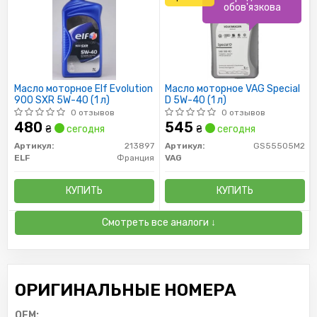
обов'язкова
Масло моторное Elf Evolution
Масло моторное VAG Special
900 SXR 5W-40 (1 л)
D 5W-40 (1 л)
0 отзывов
0 отзывов
480
545
₴
сегодня
₴
сегодня
Артикул:
213897
Артикул:
GS55505M2
ELF
Франция
VAG
КУПИТЬ
КУПИТЬ
Смотреть все аналоги ↓
ОРИГИНАЛЬНЫЕ НОМЕРА
OEM: