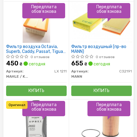
Передплата
Передплата
обов'язкова
обов'язкова
Фильтр воздуха Octavia,
Фильтр воздушный (пр-во
Superb, Caddy, Passat, Tiguan
MANN)
2.0TDI, 1.6TDI, 1.9 TDI 2003-
0 отзывов
0 отзывов
450
655
₴
сегодня
₴
сегодня
Артикул:
LX 1211
Артикул:
C32191
MAHLE / KNECHT
MANN
КУПИТЬ
КУПИТЬ
Передплата
Передплата
Оригинал
обов'язкова
обов'язкова