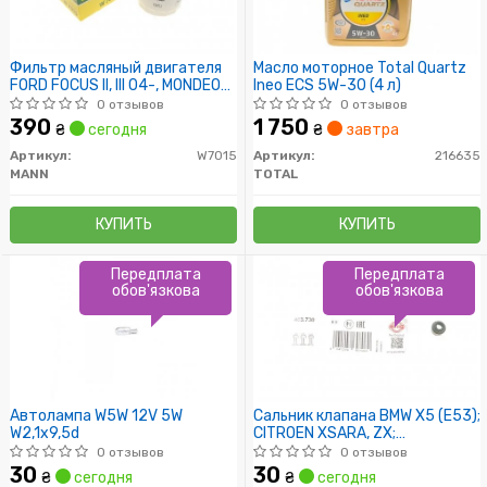
Фильтр масляный двигателя
Масло моторное Total Quartz
FORD FOCUS II, III 04-, MONDEO
Ineo ECS 5W-30 (4 л)
IV, V 07- (пр-во MANN)
0 отзывов
0 отзывов
390
1 750
₴
сегодня
₴
завтра
Артикул:
W7015
Артикул:
216635
MANN
TOTAL
КУПИТЬ
КУПИТЬ
Передплата
Передплата
обов'язкова
обов'язкова
Автолампа W5W 12V 5W
Сальник клапана BMW X5 (E53);
W2,1x9,5d
CITROEN XSARA, ZX;
CHEVROLET LACETTI
0 отзывов
0 отзывов
30
30
₴
сегодня
₴
сегодня