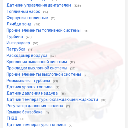
Датчики управления двигателем
(128)
Топливный насос
(15)
Форсунки топливные
(11)
Лямбда зонд
(48)
Прочие элементы топливной системы
(13)
Турбина
(48)
Интеркулер
(10)
Патрубки
(18)
Расходомер воздуха
(52)
Крепления выхлопной системы
(12)
Прокладки выхлопной системы
(29)
Прочие элементы выхлопной системы
(7)
Ремкомплект турбины
(21)
Датчик уровня топлива
(2)
Датчик давления наддува
(35)
Датчик температуры охлаждающей жидкости
(18)
Регулятор давления топлива
(2)
Крышка бензобака
(1)
ТНВД
(4)
Датчик температуры топлива
(2)