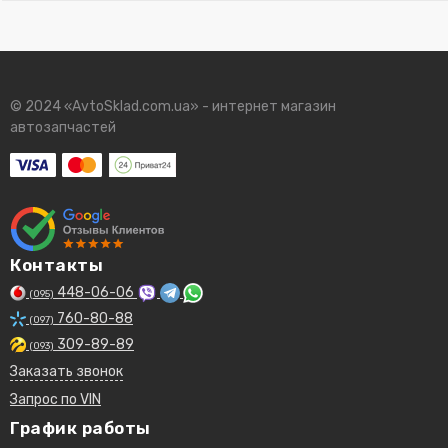
© 2024 «AvtoSklad.com.ua» - интернет магазин
автозапчастей
Контакты
448-06-06
(095)
760-80-88
(097)
309-89-89
(093)
Заказать звонок
Запрос по VIN
График работы