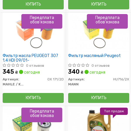
КУПИТЬ
КУПИТЬ
Передплата
Передплата
обов'язкова
обов'язкова
Фильтр масла PEUGEOT 307
Фильтр масляный Peugeot
1.4 HDI 09/01-
0 отзывов
0 отзывов
345
340
₴
сегодня
₴
сегодня
Артикул:
OX 171/2D
Артикул:
HU716/2X
MAHLE / KNECHT
MANN
КУПИТЬ
КУПИТЬ
Передплата
Топ продаж
обов'язкова