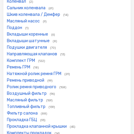
Коленвал
(2)
Сальник коленвала
(61)
Шкив коленвала / Демфер
(14)
Масляный насос
(9)
Поддон
(1)
Вкладыши коренные
(6)
Вкладыши шатунные
(8)
Подушки двигателя
(70)
Направляющая клапанов
(13)
Комплект ГРМ
(122)
Ремень ГРМ
(18)
Натяжной ролик ремня ГРМ
(29)
Ремень приводной
(99)
Ролик ремня приводного
(158)
Воздушный фильтр
(96)
Масляный фильтр
(159)
Топливный фильтр
(139)
Фильтр салона
(88)
Прокладка ГБЦ
(93)
Прокладка клапанной крышки
(45)
Комплекты прокладок
(14)