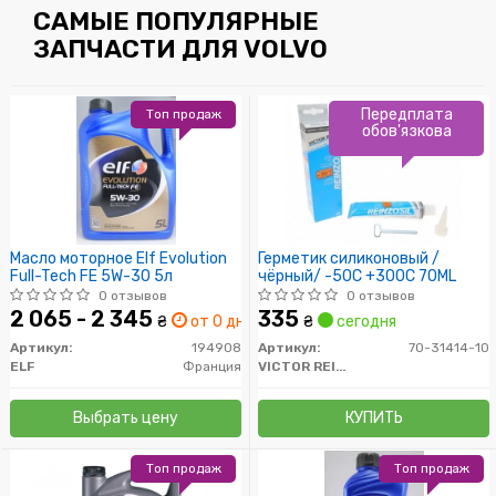
САМЫЕ ПОПУЛЯРНЫЕ
ЗАПЧАСТИ ДЛЯ VOLVO
Передплата
Топ продаж
обов'язкова
Масло моторное Elf Evolution
Герметик силиконовый /
Full-Tech FE 5W-30 5л
чёрный/ -50C +300C 70ML
0 отзывов
0 отзывов
2 065 - 2 345
335
₴
от 0 дн.
₴
сегодня
Артикул:
194908
Артикул:
70-31414-10
ELF
Франция
VICTOR REINZ
Выбрать цену
КУПИТЬ
Топ продаж
Топ продаж