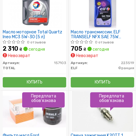
Масло моторное Total Quartz
Масло трансмиссии. ELF
Ineo MC3 5W-30 (5 л)
TRANSELF NFX SAE 75W
(Канистра 1л)
0 отзывов
0 отзывов
2 310
705
₴
сегодня
₴
сегодня
Невозврат
Невозврат
Артикул:
157103
Артикул:
223519
TOTAL
ELF
Франция
КУПИТЬ
КУПИТЬ
Передплата
Передплата
обов'язкова
обов'язкова
Фильтр масл Ford
Свеча зажигания K20TT 1