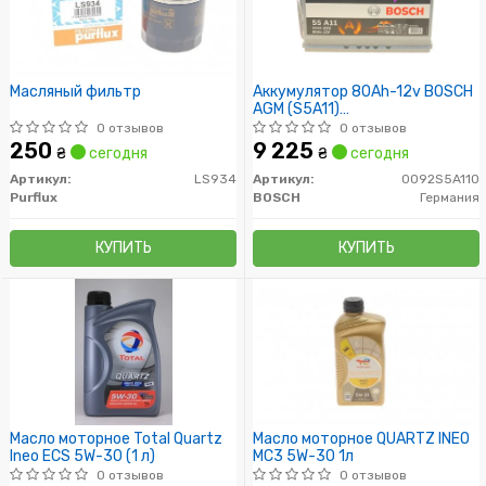
Масляный фильтр
Аккумулятор 80Ah-12v BOSCH
AGM (S5A11)
(315x175x190),R,EN800
0 отзывов
0 отзывов
250
9 225
₴
сегодня
₴
сегодня
Артикул:
LS934
Артикул:
0092S5A110
Purflux
BOSCH
Германия
КУПИТЬ
КУПИТЬ
Масло моторное Total Quartz
Масло моторное QUARTZ INEO
Ineo ECS 5W-30 (1 л)
MC3 5W-30 1л
0 отзывов
0 отзывов