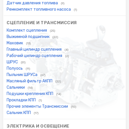
Датчик давления топлива
(9)
Ремкомплект топливного насоса
(1)
СЦЕПЛЕНИЕ И ТРАНСМИССИЯ
Комплект сцепления
(25)
Выжимной подшипник
(22)
Маховик
(13)
Главный цилиндр сцепления
(4)
Рабочий цилиндр сцепления
(2)
ШРУС
(51)
Полуось
(11)
Пыльник ШРУСа
(67)
Масляный фильтр АКПП
(22)
Сальники
(14)
Подушки крепления КПП
(14)
Прокладки КПП
(1)
Прочие элементы Трансмиссии
(10)
Сальник КПП
(17)
ЭЛЕКТРИКА И ОСВЕЩЕНИЕ