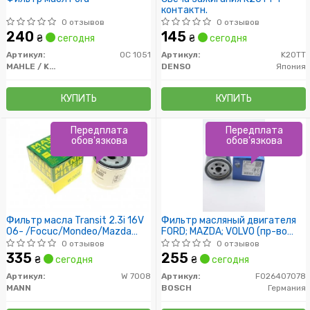
контактн.
0 отзывов
0 отзывов
240
145
₴
сегодня
₴
сегодня
Артикул:
OC 1051
Артикул:
K20TT
MAHLE / KNECHT
DENSO
Япония
КУПИТЬ
КУПИТЬ
Передплата
Передплата
обов'язкова
обов'язкова
Фильтр масла Transit 2.3i 16V
Фильтр масляный двигателя
06- /Focuc/Mondeo/Mazda
FORD; MAZDA; VOLVO (пр-во
1.8/2.0 00-
Bosch)
0 отзывов
0 отзывов
335
255
₴
сегодня
₴
сегодня
Артикул:
W 7008
Артикул:
F026407078
MANN
BOSCH
Германия