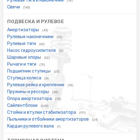
Рулевая тяга и наконечник
(18)
Свечи
(143)
ПОДВЕСКА И РУЛЕВОЕ
Амортизаторы
(43)
Рулевые наконечники
(72)
Рулевые тяги
(66)
Насос гидроусилителя
(8)
Шаровые опоры
(52)
Рычаги и тяги
(75)
Подшипник ступицы
(23)
Ступица колеса
(4)
Рулевая рейка и крепление
(18)
Пружины и рессоры
(38)
Опора амортизатора
(78)
Сайлентблоки
(243)
Стойки и втулки стабилизатора
(117)
Пыльники и отбойники амортизаторов
(24)
Кардан рулевого вала
(1)