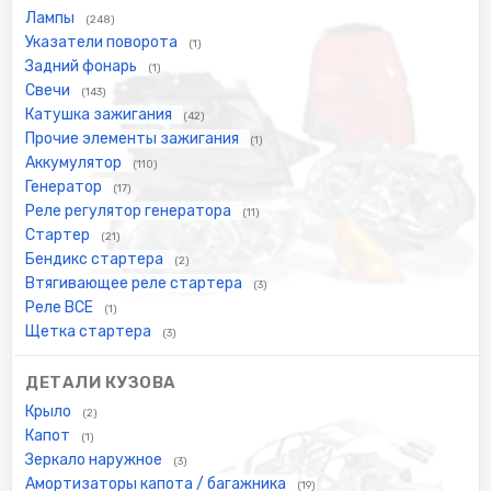
Лампы
(248)
Указатели поворота
(1)
Задний фонарь
(1)
Свечи
(143)
Катушка зажигания
(42)
Прочие элементы зажигания
(1)
Аккумулятор
(110)
Генератор
(17)
Реле регулятор генератора
(11)
Стартер
(21)
Бендикс стартера
(2)
Втягивающее реле стартера
(3)
Реле ВСЕ
(1)
Щетка стартера
(3)
ДЕТАЛИ КУЗОВА
Крыло
(2)
Капот
(1)
Зеркало наружное
(3)
Амортизаторы капота / багажника
(19)