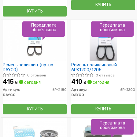
КУПИТЬ
КУПИТЬ
Передплата
Передплата
обов'язкова
обов'язкова
Ремень поликлин. (пр-во
Ремень поликлиновый
DAYCO)
6PK1200/1205
0 отзывов
0 отзывов
415
410
₴
сегодня
₴
сегодня
Артикул:
6PK1180
Артикул:
6PK1200
DAYCO
DAYCO
КУПИТЬ
КУПИТЬ
Передплата
обов'язкова