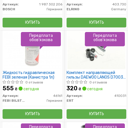
Артикул:
1 987 302 206
Артикул:
403.730
BOSCH
Германия
ELRING
Germany
КУПИТЬ
КУПИТЬ
Передплата
Передплата
обов'язкова
обов'язкова
Жидкость гидравлическая
Комплект направляющей
FEBI зеленая (Канистра 1л)
гильзы DAEWOO LANOS D7003C
(пр-во ERT)
0 отзывов
0 отзывов
555
320
₴
сегодня
₴
сегодня
Артикул:
46161
Артикул:
410031
FEBI BILSTEIN
Германия
ERT
КУПИТЬ
КУПИТЬ
Передплата
Передплата