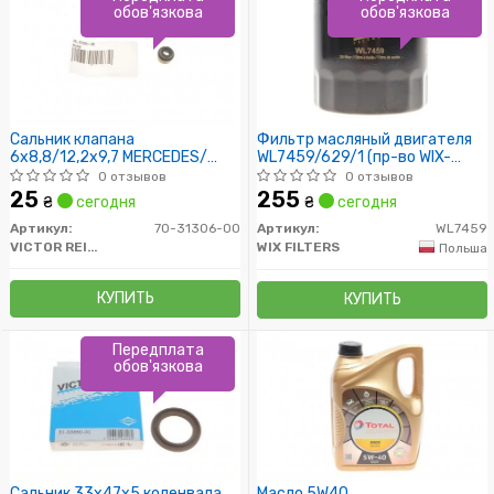
обов'язкова
обов'язкова
Сальник клапана
Фильтр масляный двигателя
6x8,8/12,2x9,7 MERCEDES/
WL7459/629/1 (пр-во WIX-
OPEL/ AUDI
Filtron)
0 отзывов
0 отзывов
25
255
₴
сегодня
₴
сегодня
Артикул:
70-31306-00
Артикул:
WL7459
VICTOR REINZ
WIX FILTERS
Польша
КУПИТЬ
КУПИТЬ
Передплата
обов'язкова
Сальник 33x47x5 коленвала
Масло 5W40