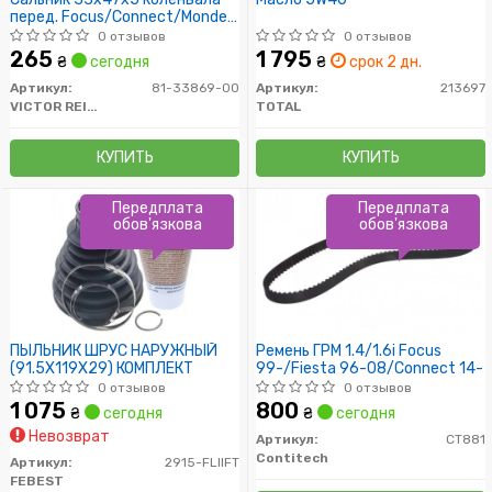
перед. Focus/Connect/Mondeo
1.4/1.6i 05-
0 отзывов
0 отзывов
265
1 795
₴
сегодня
₴
срок 2 дн.
Артикул:
81-33869-00
Артикул:
213697
VICTOR REINZ
TOTAL
КУПИТЬ
КУПИТЬ
Передплата
Передплата
обов'язкова
обов'язкова
ПЫЛЬНИК ШРУС НАРУЖНЫЙ
Ремень ГРМ 1.4/1.6i Focus
(91.5X119X29) КОМПЛЕКТ
99-/Fiesta 96-08/Connect 14-
0 отзывов
0 отзывов
1 075
800
₴
сегодня
₴
сегодня
Невозврат
Артикул:
CT881
Contitech
Артикул:
2915-FLIIFT
FEBEST