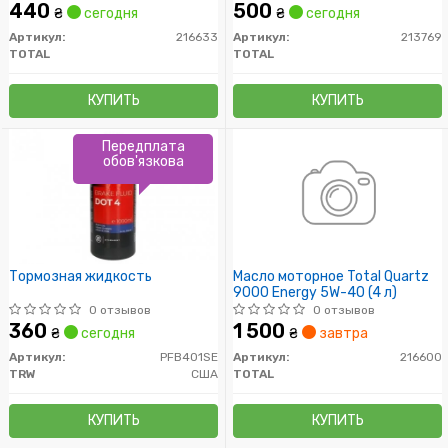
440
500
₴
сегодня
₴
сегодня
Артикул:
216633
Артикул:
213769
TOTAL
TOTAL
КУПИТЬ
КУПИТЬ
Передплата
обов'язкова
Тормозная жидкость
Масло моторное Total Quartz
9000 Energy 5W-40 (4 л)
0 отзывов
0 отзывов
360
1 500
₴
сегодня
₴
завтра
Артикул:
PFB401SE
Артикул:
216600
TRW
США
TOTAL
КУПИТЬ
КУПИТЬ