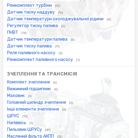
Ремкомплект турбіни
(12)
Датчик тиску наддуву
(16)
Датчик температури охолоджувальної рідини
(8)
Регулятор тиску палива
(2)
ПНВТ
(14)
Датчик температури палива
(5)
Датчик тиску палива
(11)
Реле паливного насосу
(3)
Ремкомплект паливного насосу
(7)
ЗЧЕПЛЕННЯ ТА ТРАНСМІСІЯ
Комплект зчеплення
(6)
Вижимний підшипник
(6)
Маховик
(3)
Головний циліндр зчеплення
(2)
Інші елементи зчеплення
(6)
ШРУС
(10)
Напіввісь
(1)
Пильовик ШРУСу
(41)
Масляний фільтр АКПП
(12)