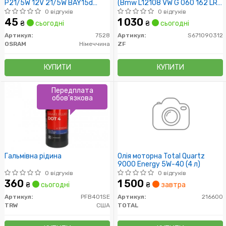
P21/5W 12V 21/5W BAY15d
(Bmw L12108 VW G 060 162 LR
(вир-во OSRAM)
023288) 1L
0 відгуків
0 відгуків
45
1 030
₴
сьогодні
₴
сьогодні
Артикул:
7528
Артикул:
S671090312
OSRAM
Німеччина
ZF
КУПИТИ
КУПИТИ
Передплата
обов'язкова
Гальмівна рідина
Олія моторна Total Quartz
9000 Energy 5W-40 (4 л)
0 відгуків
0 відгуків
360
1 500
₴
сьогодні
₴
завтра
Артикул:
PFB401SE
Артикул:
216600
TRW
США
TOTAL