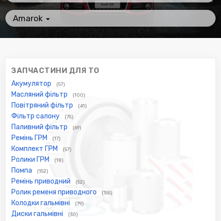
Amarok
ЗАПЧАСТИНИ ДЛЯ ТО
Акумулятор
(57)
Масляний фільтр
(100)
Повітряний фільтр
(41)
Фільтр салону
(75)
Паливний фільтр
(69)
Ремінь ГРМ
(17)
Комплект ГРМ
(57)
Ролики ГРМ
(18)
Помпа
(152)
Ремінь приводний
(52)
Ролик ременя приводного
(155)
Колодки гальмівні
(79)
Диски гальмівні
(30)