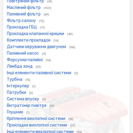
Повітряний фільтр
(41)
Масляний фільтр
(100)
Паливний фільтр
(69)
Фільтр салону
(75)
Прокладка ГБЦ
(71)
Прокладка клапанної кришки
(49)
Комплекти прокладок
(14)
Датчики керування двигуном
(166)
Паливний насос
(4)
Форсунки паливні
(14)
Лямбда зонд
(53)
Інші елементи паливної системи
(9)
Турбіна
(15)
Інтеркулер
(1)
Патрубки
(6)
Система впуску
(9)
Витратомір повітря
(19)
Глушник
(1)
Кріплення вихлопної системи
(15)
Прокладки вихлопної системи
(17)
Інші елементи вихлопної системи
(14)