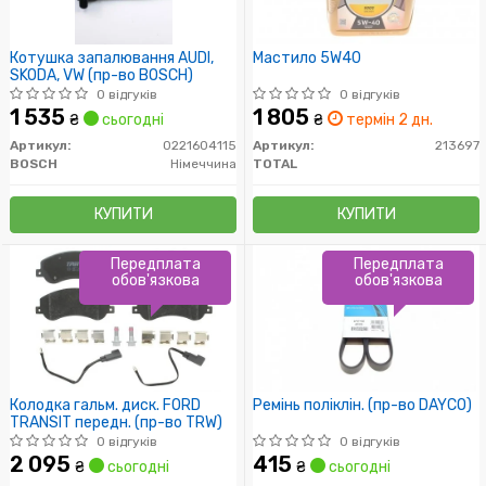
Котушка запалювання AUDI,
Мастило 5W40
SKODA, VW (пр-во BOSCH)
0 відгуків
0 відгуків
1 535
1 805
₴
сьогодні
₴
термін 2 дн.
Артикул:
0221604115
Артикул:
213697
BOSCH
Німеччина
TOTAL
КУПИТИ
КУПИТИ
Передплата
Передплата
обов'язкова
обов'язкова
Колодка гальм. диск. FORD
Ремінь поліклін. (пр-во DAYCO)
TRANSIT передн. (пр-во TRW)
0 відгуків
0 відгуків
2 095
415
₴
сьогодні
₴
сьогодні