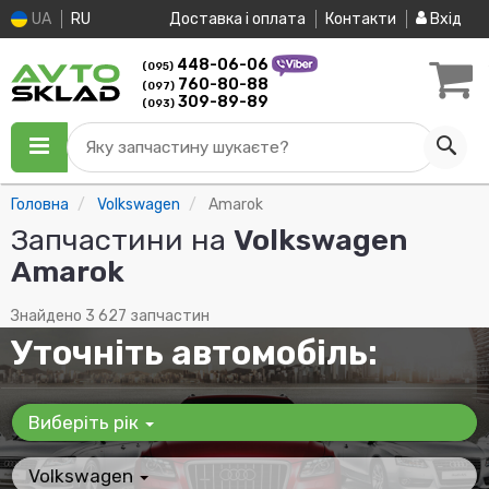
UA
RU
Доставка і оплата
Контакти
Вхід
448-06-06
(095)
760-80-88
(097)
309-89-89
(093)
Яку запчастину шукаєте?
Головна
Volkswagen
Amarok
Запчастини на
Volkswagen
Amarok
Знайдено 3 627 запчастин
Уточніть автомобіль:
Виберіть рік
Volkswagen