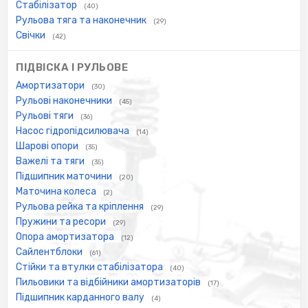
Стабілізатор
(40)
Рульова тяга та наконечник
(29)
Свічки
(42)
ПІДВІСКА І РУЛЬОВЕ
Амортизатори
(30)
Рульові наконечники
(45)
Рульові тяги
(36)
Насос гідропідсилювача
(14)
Шарові опори
(35)
Важелі та тяги
(35)
Підшипник маточини
(20)
Маточина колеса
(2)
Рульова рейка та кріплення
(29)
Пружини та ресори
(29)
Опора амортизатора
(12)
Сайлентблоки
(61)
Стійки та втулки стабілізатора
(40)
Пильовики та відбійники амортизаторів
(17)
Підшипник карданного валу
(4)