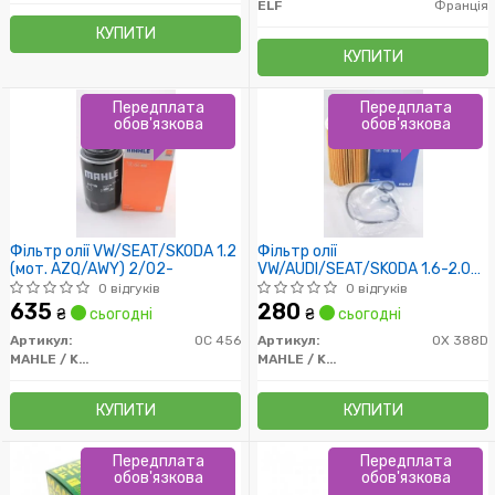
ELF
Франція
КУПИТИ
КУПИТИ
Передплата
Передплата
обов'язкова
обов'язкова
Фільтр олії VW/SEAT/SKODA 1.2
Фільтр олії
(мот. AZQ/AWY) 2/02-
VW/AUDI/SEAT/SKODA 1.6-2.0
TDI 04/08-
0 відгуків
0 відгуків
635
280
₴
сьогодні
₴
сьогодні
Артикул:
OC 456
Артикул:
OX 388D
MAHLE / KNECHT
MAHLE / KNECHT
КУПИТИ
КУПИТИ
Передплата
Передплата
обов'язкова
обов'язкова