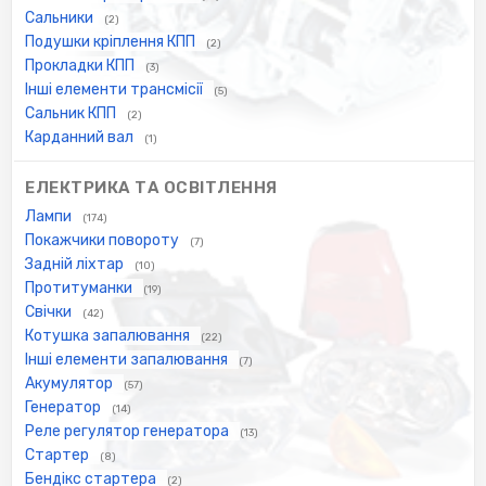
Сальники
(2)
Подушки кріплення КПП
(2)
Прокладки КПП
(3)
Інші елементи трансмісії
(5)
Сальник КПП
(2)
Карданний вал
(1)
ЕЛЕКТРИКА ТА ОСВІТЛЕННЯ
Лампи
(174)
Покажчики повороту
(7)
Задній ліхтар
(10)
Протитуманки
(19)
Свічки
(42)
Котушка запалювання
(22)
Інші елементи запалювання
(7)
Акумулятор
(57)
Генератор
(14)
Реле регулятор генератора
(13)
Стартер
(8)
Бендікс стартера
(2)