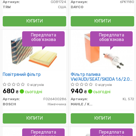
Артикул:
GDB1724
Артикул:
6PK1180
TRW
США
DAYCO
КУПИТИ
КУПИТИ
Передплата
Передплата
обов'язкова
обов'язкова
Повітряний фільтр
Фільтр палива
VW/AUDI/SEAT/SKODA 1.6/2.0
FSI/TFSI 09/04-
0 відгуків
0 відгуків
680
940
₴
сьогодні
₴
сьогодні
Артикул:
F026400286
Артикул:
KL 572
BOSCH
Німеччина
MAHLE / KNECHT
КУПИТИ
КУПИТИ
Передплата
Передплата