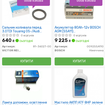
обов'язкова
обов'язкова
Сальник колінвала перед.
Акумулятор 80Ah-12v BOSCH
3.0TDI Touareg 05-/Audi
AGM (S5A11)
A4/A5/A6 06
(315x175x190),R,EN800
0 відгуків
0 відгуків
640
9 225
₴
сьогодні
₴
сьогодні
Артикул:
81-36027-00
Артикул:
0092S5A110
VICTOR REINZ
BOSCH
Німеччина
КУПИТИ
КУПИТИ
Лампа допоміжн. освітлення
Мастило АКПП ATF 8HP зелене