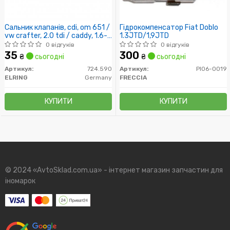
Сальник клапанів, cdi, om 651 /
Гідрокомпенсатор Fiat Doblo
vw crafter, 2.0 tdi / caddy, 1.6-
1.3JTD/1,9JTD
2.0 tdi, 2010>
0 відгуків
0 відгуків
35
300
₴
сьогодні
₴
сьогодні
Артикул:
724.590
Артикул:
PI06-0019
ELRING
Germany
FRECCIA
КУПИТИ
КУПИТИ
© 2024 «AvtoSklad.com.ua» - інтернет магазин запчастин для
іномарок