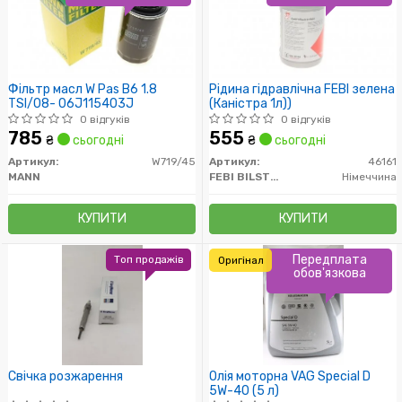
Фільтр масл W Pas B6 1.8
Рідина гідравлічна FEBI зелена
TSI/08- 06J115403J
(Каністра 1л))
0 відгуків
0 відгуків
785
555
₴
сьогодні
₴
сьогодні
Артикул:
W719/45
Артикул:
46161
MANN
FEBI BILSTEIN
Німеччина
КУПИТИ
КУПИТИ
Передплата
Топ продажів
Оригінал
обов'язкова
Свічка розжарення
Олія моторна VAG Special D
5W-40 (5 л)