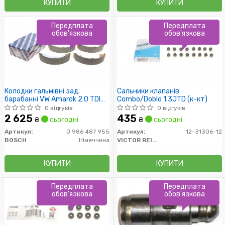
КУПИТИ
КУПИТИ
Передплата
Передплата
обов'язкова
обов'язкова
Колодки гальмівні зад.
Сальники клапанів
барабанні VW Amarok 2.0 TDI
Combo/Doblo 1.3JTD (к-кт)
10- (294x57)
0 відгуків
0 відгуків
2 625
435
₴
сьогодні
₴
сьогодні
Артикул:
0 986 487 955
Артикул:
12-31306-12
BOSCH
Німеччина
VICTOR REINZ
КУПИТИ
КУПИТИ
Передплата
Передплата
обов'язкова
обов'язкова