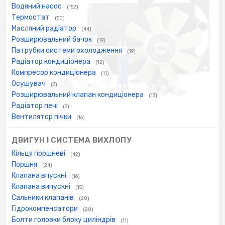
Водяний насос
(152)
Термостат
(50)
Масляний радіатор
(44)
Розширювальний бачок
(19)
Патрубки системи охолодження
(19)
Радіатор кондиціонера
(12)
Компресор кондиціонера
(11)
Осушувач
(3)
Розширювальний клапан кондиціонера
(13)
Радіатор печі
(9)
Вентилятор пічки
(16)
ДВИГУН І СИСТЕМА ВИХЛОПУ
Кільця поршневі
(42)
Поршня
(24)
Клапана впускні
(16)
Клапана випускні
(15)
Сальники клапанів
(28)
Гідрокомпенсатори
(28)
Болти головки блоку циліндрів
(11)