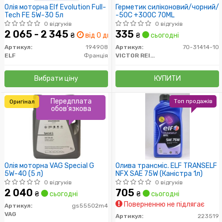
Олія моторна Elf Evolution Full-
Герметик силіконовий/чорний/
Tech FE 5W-30 5л
-50C +300C 70ML
0 відгуків
0 відгуків
2 065 - 2 345
335
₴
від 0 дн.
₴
сьогодні
Артикул:
194908
Артикул:
70-31414-10
ELF
Франція
VICTOR REINZ
Вибрати ціну
КУПИТИ
Передплата
Топ продажів
Оригінал
обов'язкова
Олія моторна VAG Special G
Олива трансміс. ELF TRANSELF
5W-40 (5 л)
NFX SAE 75W (Каністра 1л)
0 відгуків
0 відгуків
2 040
705
₴
сьогодні
₴
сьогодні
Поверненню не підлягає
Артикул:
gs55502m4
VAG
Артикул:
223519