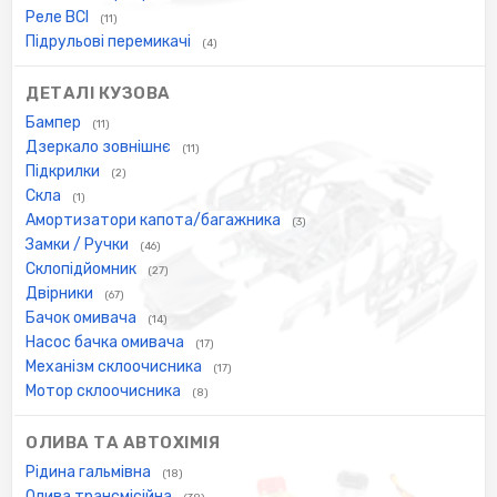
Реле ВСІ
(11)
Підрульові перемикачі
(4)
ДЕТАЛІ КУЗОВА
Бампер
(11)
Дзеркало зовнішнє
(11)
Підкрилки
(2)
Скла
(1)
Амортизатори капота/багажника
(3)
Замки / Ручки
(46)
Склопідйомник
(27)
Двірники
(67)
Бачок омивача
(14)
Насос бачка омивача
(17)
Механізм склоочисника
(17)
Мотор склоочисника
(8)
ОЛИВА ТА АВТОХІМІЯ
Рідина гальмівна
(18)
Олива трансмісійна