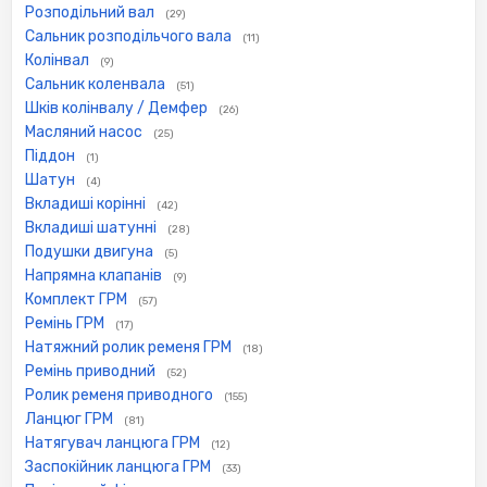
Розподільний вал
(29)
Сальник розподільчого вала
(11)
Колінвал
(9)
Сальник коленвала
(51)
Шків колінвалу / Демфер
(26)
Масляний насос
(25)
Піддон
(1)
Шатун
(4)
Вкладиші корінні
(42)
Вкладиші шатунні
(28)
Подушки двигуна
(5)
Напрямна клапанів
(9)
Комплект ГРМ
(57)
Ремінь ГРМ
(17)
Натяжний ролик ременя ГРМ
(18)
Ремінь приводний
(52)
Ролик ременя приводного
(155)
Ланцюг ГРМ
(81)
Натягувач ланцюга ГРМ
(12)
Заспокійник ланцюга ГРМ
(33)