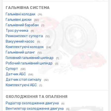
ГАЛЬМІВНА СИСТЕМА
Гальмівні колодки
(79)
Гальмівні диски
(30)
Гальмівний барабан
(7)
Трос ручника
(9)
Ремкомплект супорта
(12)
Вакуумний насос
(9)
Комплектуючі колодок
(24)
Гальмівний шланг
(12)
Головний гальмівний циліндр
(1)
Робочий гальмівний циліндр
(3)
Супорт
(58)
Датчик АБС
(58)
Датчик стоп сигналу
(32)
Комплектуючі АБС
(1)
ОХОЛОДЖЕННЯ ТА ОПАЛЕННЯ
Радіатор охолодження двигуна
(6)
Вентилятор охолодження двигуна
(5)