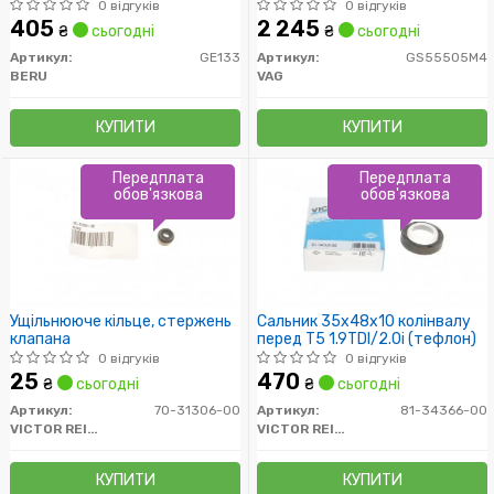
0 відгуків
0 відгуків
405
2 245
₴
сьогодні
₴
сьогодні
Артикул:
GE133
Артикул:
GS55505M4
BERU
VAG
КУПИТИ
КУПИТИ
Передплата
Передплата
обов'язкова
обов'язкова
Ущільнююче кільце, стержень
Сальник 35x48x10 колінвалу
клапана
перед T5 1.9TDI/2.0i (тефлон)
0 відгуків
0 відгуків
25
470
₴
сьогодні
₴
сьогодні
Артикул:
70-31306-00
Артикул:
81-34366-00
VICTOR REINZ
VICTOR REINZ
КУПИТИ
КУПИТИ