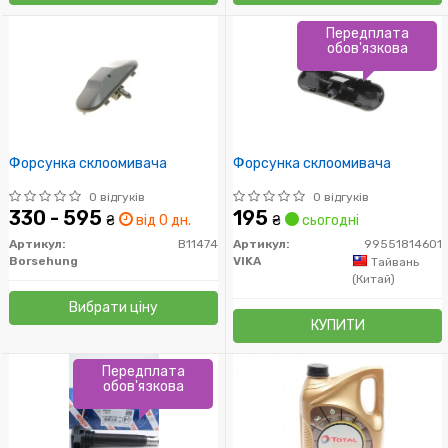
Передплата
обов'язкова
Форсунка склоомивача
Форсунка склоомивача
0 відгуків
0 відгуків
330 - 595
195
₴
від 0 дн.
₴
сьогодні
Артикул:
B11474
Артикул:
99551814601
Borsehung
VIKA
Тайвань
(Китай)
Вибрати ціну
КУПИТИ
Передплата
обов'язкова