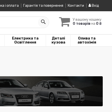
ка і оплата
Гарантія та повернення
Контакти
Вхід
У вашому кошику
0 товарів
на
0 ₴
Електрика та
Деталі
Олива та
Освітлення
кузова
автохімія