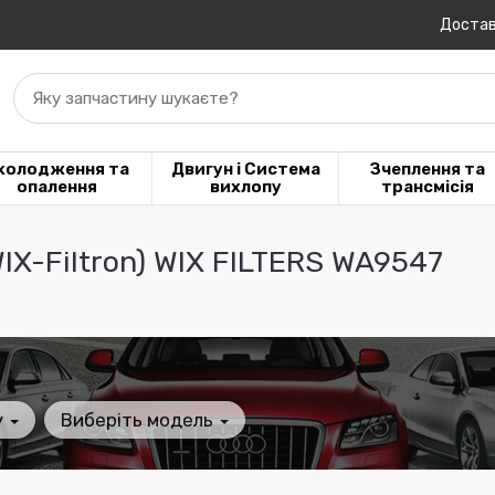
Достав
Яку запчастину шукаєте?
холодження та
Двигун і Система
Зчеплення та
опалення
вихлопу
трансмісія
IX-Filtron) WIX FILTERS WA9547
у
Виберіть модель