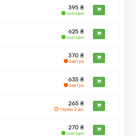
395
₴
сьогодні
625
₴
сьогодні
370
₴
завтра
635
₴
завтра
265
₴
термін 2 дн.
270
₴
сьогодні