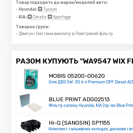
Товар підходить до марок/моделей авто:
-
Hyundai:
Tucson
-
KIA:
Cerato
,
Sportage
Товарна група:
- Двигун і Система вихлопу
Повітряний фільтр
РАЗОМ КУПУЮТЬ "WA9547 WIX FI
MOBIS 05200-00620
Олія ДВЗ 5W-30 6 л Premium DPF Diesel A
BLUE PRINT ADG02513
Фільтр салону Hyundai, KIA (пр-во Blue Prin
Hi-Q (SANGSIN) SP1155
Комплект гальмівних колодок, дискове га