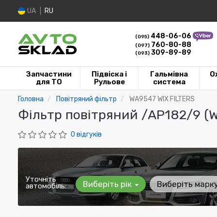
UA
RU
448-06-06
(095)
760-80-88
(097)
309-89-89
(093)
Запчастини
Підвіска і
Гальмівна
О
для ТО
Рульове
система
Головна
Повітряний фільтр
WA9547 WIX FILTERS
Фільтр повітряний /AP182/9 (W
0 відгуків
Уточніть
Виберіть рік
Виберіть марк
автомобіль: