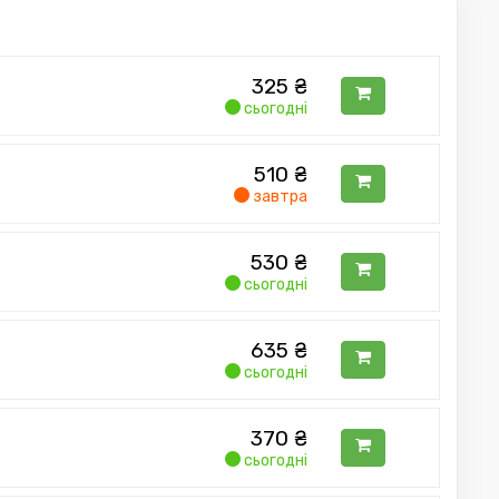
325
₴
сьогодні
510
₴
завтра
530
₴
сьогодні
635
₴
сьогодні
370
₴
сьогодні