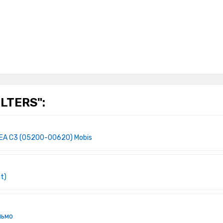
LTERS":
CEA C3 (05200-00620) Mobis
t)
льмо