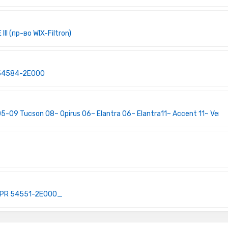
I (пр-во WIX-Filtron)
 54584-2E000
05-09 Tucson 08~ Opirus 06~ Elantra 06~ Elantra11~ Accent 11~ Veng
SPR 54551-2E000_