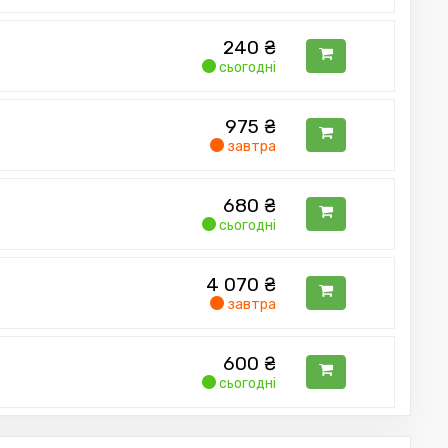
240
₴
сьогодні
975
₴
завтра
680
₴
a Cerato 12~ I30 12~
сьогодні
4 070
₴
завтра
600
₴
сьогодні