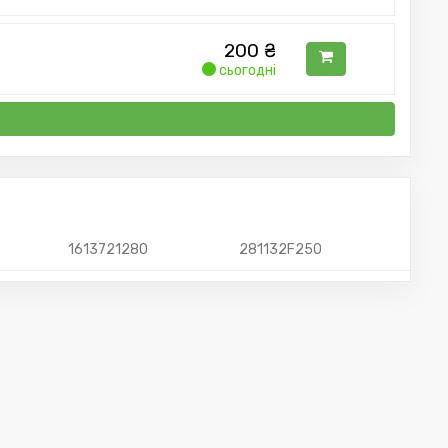
200
₴
сьогодні
1613721280
281132F250