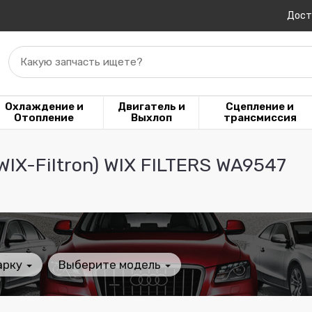
Дост
Какую запчасть ищете?
Охлаждение и
Двигатель и
Сцепление и
Отопление
Выхлоп
трансмиссия
X-Filtron) WIX FILTERS WA9547
арку
Выберите модель