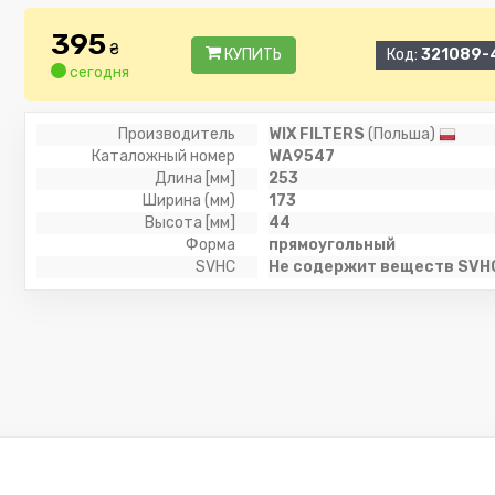
395
₴
КУПИТЬ
Код:
321089-
сегодня
Производитель
WIX FILTERS
(Польша)
Каталожный номер
WA9547
Длина [мм]
253
Ширина (мм)
173
Высота [мм]
44
Форма
прямоугольный
SVHC
Не содержит веществ SVH