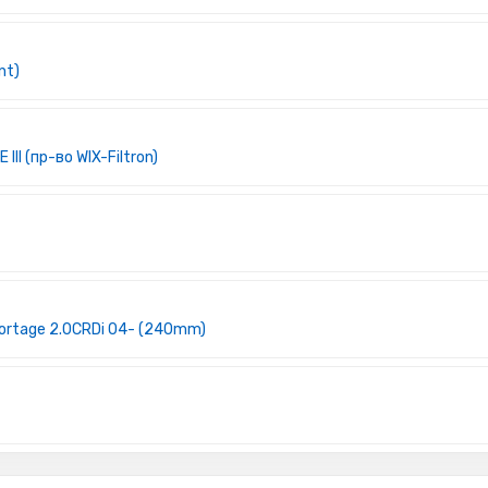
nt)
II (пр-во WIX-Filtron)
ortage 2.0CRDi 04- (240mm)