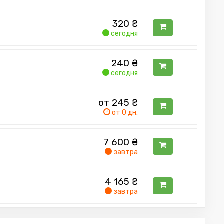
320
₴
сегодня
240
₴
сегодня
от 245
₴
от 0 дн.
7 600
₴
завтра
4 165
₴
завтра