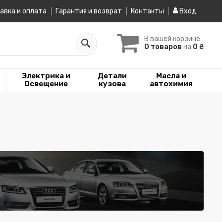
авка и оплата
Гарантия и возврат
Контакты
Вход
В вашей корзине
0 товаров
на
0 ₴
Электрика и
Детали
Масла и
Освещение
кузова
автохимия