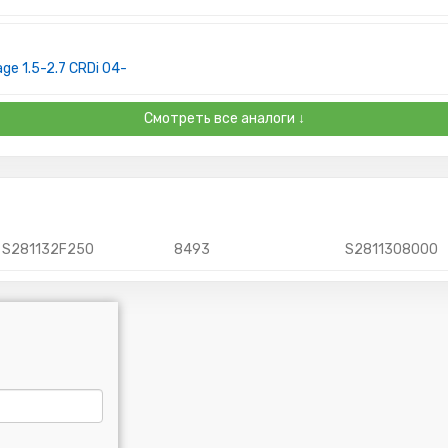
e 1.5-2.7 CRDi 04-
Смотреть все аналоги ↓
S281132F250
8493
S2811308000