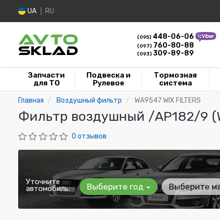
UA
RU
448-06-06
(095)
760-80-88
(097)
309-89-89
(093)
Запчасти
Подвеска и
Тормозная
для ТО
Рулевое
система
Главная
Воздушный фильтр
WA9547 WIX FILTERS
Фильтр воздушный /AP182/9 (WI
0 отзывов
Уточните
Выберите год
Выберите м
автомобиль: