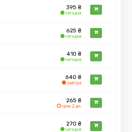
395
₴
сегодня
625
₴
сегодня
410
₴
сегодня
640
₴
завтра
265
₴
срок 2 дн.
270
₴
сегодня