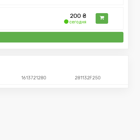
200
₴
сегодня
1613721280
281132F250