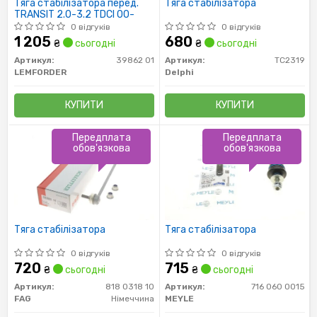
Тяга стабілізатора перед.
Тяга стабілізатора
TRANSIT 2.0-3.2 TDCI 00-
0 відгуків
0 відгуків
1 205
680
₴
сьогодні
₴
сьогодні
Артикул:
39862 01
Артикул:
TC2319
LEMFORDER
Delphi
КУПИТИ
КУПИТИ
Передплата
Передплата
обов'язкова
обов'язкова
Тяга стабілізатора
Тяга стабілізатора
0 відгуків
0 відгуків
720
715
₴
сьогодні
₴
сьогодні
Артикул:
818 0318 10
Артикул:
716 060 0015
FAG
Німеччина
MEYLE