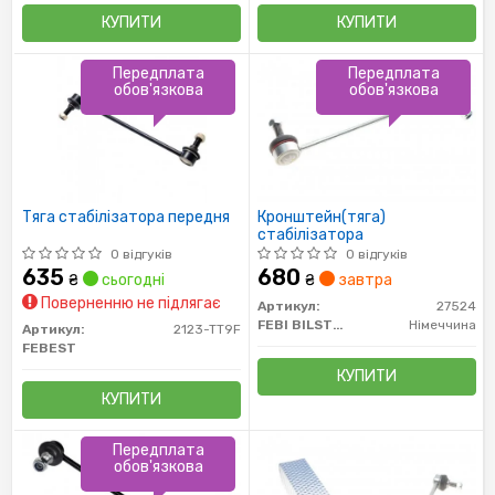
КУПИТИ
КУПИТИ
Передплата
Передплата
обов'язкова
обов'язкова
Тяга стабілізатора передня
Кронштейн(тяга)
стабілізатора
0 відгуків
0 відгуків
635
680
₴
сьогодні
₴
завтра
Поверненню не підлягає
Артикул:
27524
FEBI BILSTEIN
Німеччина
Артикул:
2123-TT9F
FEBEST
КУПИТИ
КУПИТИ
Передплата
обов'язкова