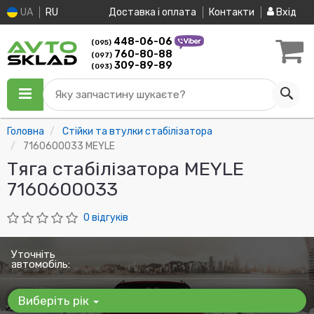
UA
RU
Доставка і оплата
Контакти
Вхід
448-06-06
(095)
760-80-88
(097)
309-89-89
(093)
Яку запчастину шукаєте?
Головна
Стійки та втулки стабілізатора
7160600033 MEYLE
Тяга стабілізатора MEYLE
7160600033
0 відгуків
Уточніть
автомобіль:
Виберіть рік