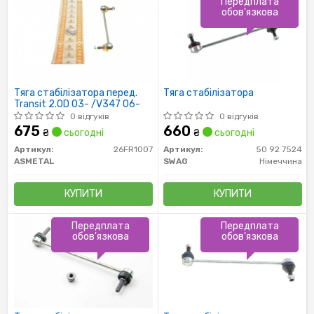
Передплата
обов'язкова
Тяга стабілізатора перед.
Тяга стабілізатора
Transit 2.0D 03- /V347 06-
0 відгуків
0 відгуків
675
660
₴
сьогодні
₴
сьогодні
Артикул:
26FR1007
Артикул:
50 92 7524
ASMETAL
SWAG
Німеччина
КУПИТИ
КУПИТИ
Передплата
Передплата
обов'язкова
обов'язкова