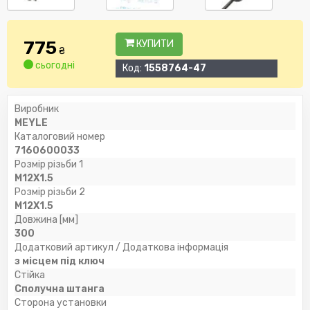
775
КУПИТИ
₴
сьогодні
Код:
1558764-47
Виробник
MEYLE
Каталоговий номер
7160600033
Розмір різьби 1
M12X1.5
Розмір різьби 2
M12X1.5
Довжина [мм]
300
Додатковий артикул / Додаткова інформація
з місцем під ключ
Стійка
Сполучна штанга
Сторона установки