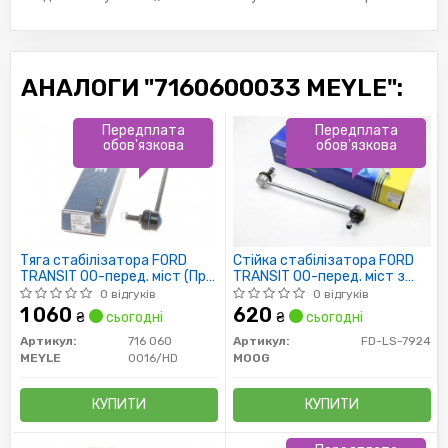
АНАЛОГИ "7160600033 MEYLE":
Передплата
Передплата
обов'язкова
обов'язкова
Тяга стабілізатора FORD
Стійка стабілізатора FORD
TRANSIT 00-перед. міст (Пр-
TRANSIT 00-перед. міст з
во MEYLE)
двох сторін (пр-во-MOOG)
0 відгуків
0 відгуків
1 060
620
₴
сьогодні
₴
сьогодні
Артикул:
716 060
Артикул:
FD-LS-7924
MEYLE
0016/HD
MOOG
КУПИТИ
КУПИТИ