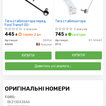
Тяга стабілізатора перед.
Тяга стабілізатора
Ford Transit 00-
0 відгуків
0 відгуків
445
745
₴
термін 2 дн.
₴
сьогодні
Артикул:
32906
Артикул:
97-90647
ASAM
RTS
Румунія
КУПИТИ
КУПИТИ
Дивитись усі аналоги ↓
ОРИГІНАЛЬНІ НОМЕРИ
FORD:
BK213B438AA