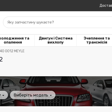
Достав
Яку запчастину шукаєте?
холодження та
Двигун і Система
Зчеплення та
опалення
вихлопу
трансмісія
640 0012 MEYLE
2
у
Виберіть модель