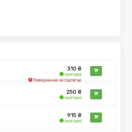
310
₴
сьогодні
Поверненню не підлягає
250
₴
сьогодні
915
₴
сьогодні