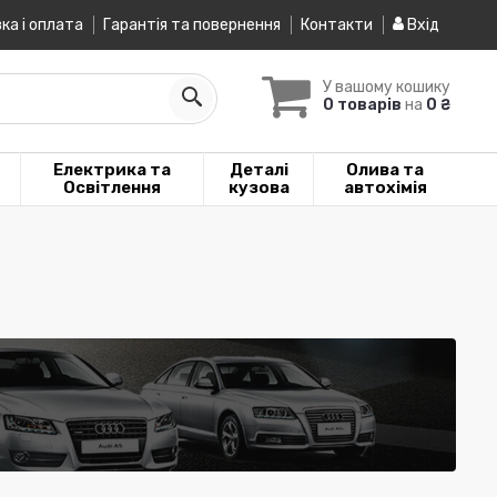
ка і оплата
Гарантія та повернення
Контакти
Вхід
У вашому кошику
0 товарів
на
0 ₴
Електрика та
Деталі
Олива та
Освітлення
кузова
автохімія