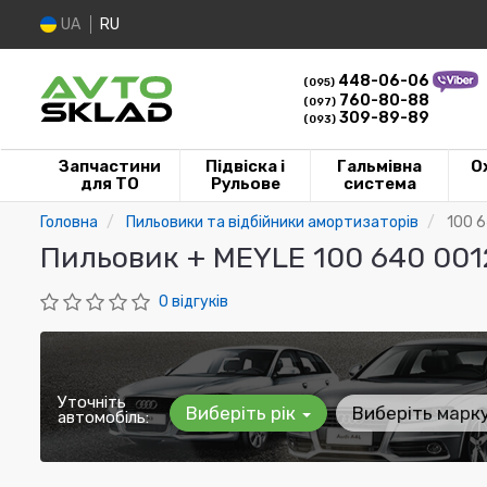
UA
RU
448-06-06
(095)
760-80-88
(097)
309-89-89
(093)
Запчастини
Підвіска і
Гальмівна
О
для ТО
Рульове
система
Головна
Пильовики та відбійники амортизаторів
100 
Пильовик + MEYLE 100 640 001
0 відгуків
Уточніть
Виберіть рік
Виберіть марк
автомобіль: