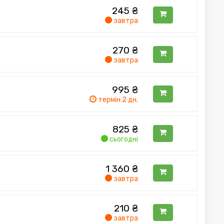
245
₴
завтра
270
₴
завтра
995
₴
термін 2 дн.
825
₴
сьогодні
1 360
₴
завтра
210
₴
завтра