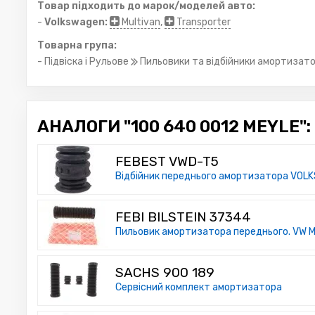
Товар підходить до марок/моделей авто:
-
Volkswagen:
Multivan
,
Transporter
Товарна група:
- Підвіска і Рульове
Пильовики та відбійники амортизато
АНАЛОГИ "100 640 0012 MEYLE":
FEBEST VWD-T5
Відбійник переднього амортизатора VO
FEBI BILSTEIN 37344
Пильовик амортизатора переднього. VW M
SACHS 900 189
Сервісний комплект амортизатора