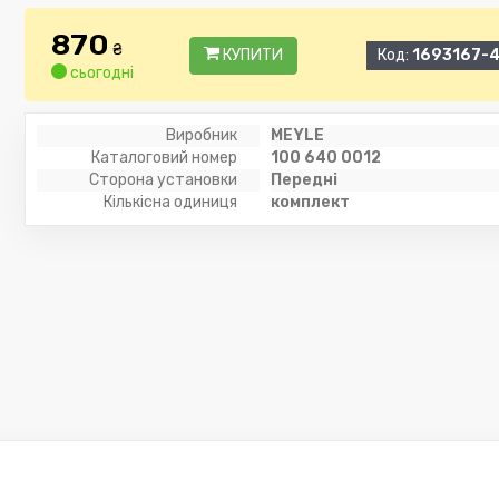
870
₴
КУПИТИ
Код:
1693167-
сьогодні
Виробник
MEYLE
Каталоговий номер
100 640 0012
Сторона установки
Передні
Кількісна одиниця
комплект