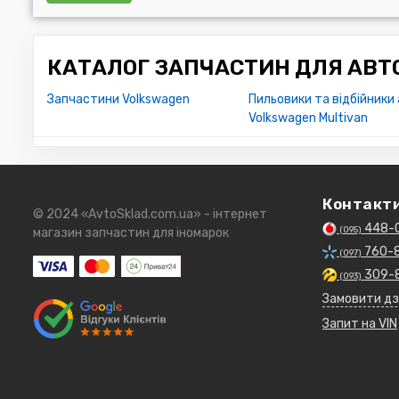
КАТАЛОГ ЗАПЧАСТИН ДЛЯ АВТО
Запчастини Volkswagen
Пильовики та відбійники
Volkswagen Multivan
Контакт
© 2024 «AvtoSklad.com.ua» - інтернет
448-
(095)
магазин запчастин для іномарок
760-
(097)
309-
(093)
Замовити дз
Запит на VIN