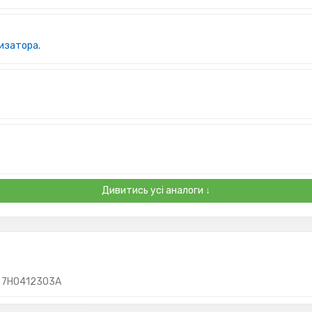
тизатора.
Дивитись усі аналоги ↓
7H0412303A