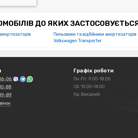
МОБІЛІВ ДО ЯКИХ ЗАСТОСОВУЄТЬС
 амортизаторів
Пильовики та відбійники амортизаторів
Volkswagen Transporter
и
Графік роботи
06-06
Пн-Пт: 9:00-18:00
Сб: 10:00-14:00
80-88
Нд: Вихідний
89-89
вінок