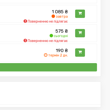
1 085
₴
завтра
Поверненню не підлягає
575
₴
сьогодні
Поверненню не підлягає
190
₴
термін 2 дн.