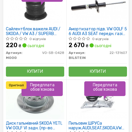
Сайлентблок важеля AUDI /
Амортизатор підв. VW GOLF 5
SKODA / VW A3 / SUPERB
6 AUDI A3 SEAT передн. газів.
(3T4), YETI (5L) / CADDY,
B4 (пр-во Bilstein)
0 відгуків
0 відгуків
GOLF, JETTA (пр-во Moog)
220
2 670
₴
сьогодні
₴
сьогодні
Артикул:
VO-SB-0428
Артикул:
22-131607
MOOG
BILSTEIN
КУПИТИ
КУПИТИ
Передплата
Передплата
Оригінал
обов'язкова
обов'язкова
Диск гальмівний SKODA YETI,
Пильовик ШРУСа
VW GOLF VI задн. (пр-во
наруж.AUDI,SEAT,SKODA,VW