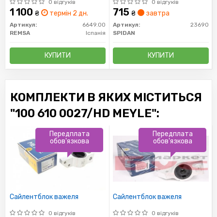
REMSA)
(пр-во GKN)
0 відгуків
0 відгуків
1 100
715
₴
термін 2 дн.
₴
завтра
Артикул:
6649.00
Артикул:
23690
REMSA
Іспанія
SPIDAN
КУПИТИ
КУПИТИ
КОМПЛЕКТИ В ЯКИХ МІСТИТЬСЯ
"100 610 0027/HD MEYLE":
Передплата
Передплата
обов'язкова
обов'язкова
Сайлентблок важеля
Сайлентблок важеля
0 відгуків
0 відгуків