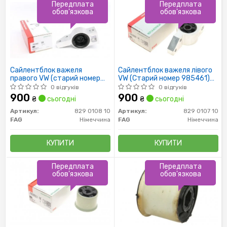
Передплата
Передплата
обов'язкова
обов'язкова
Сайлентблок важеля
Сайлентблок важеля лівого
правого VW (старий номер
VW (Старий номер 985461)
985462) (Пр-во FAG)
(Пр-во FAG)
0 відгуків
0 відгуків
900
900
₴
сьогодні
₴
сьогодні
Артикул:
829 0108 10
Артикул:
829 0107 10
FAG
Німеччина
FAG
Німеччина
КУПИТИ
КУПИТИ
Передплата
Передплата
обов'язкова
обов'язкова