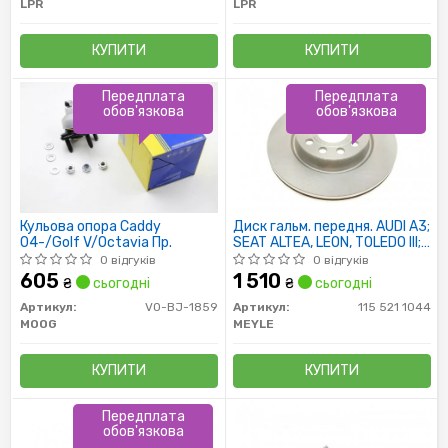
LPR
LPR
КУПИТИ
КУПИТИ
Передплата
Передплата
обов'язкова
обов'язкова
Кульова опора Caddy
Диск гальм. передня. AUDI A3;
04-/Golf V/Octavia Пр.
SEAT ALTEA, LEON, TOLEDO III;
SKODA OCTAVIA
0 відгуків
0 відгуків
605
1 510
₴
сьогодні
₴
сьогодні
Артикул:
VO-BJ-1859
Артикул:
115 521 1044
MOOG
MEYLE
КУПИТИ
КУПИТИ
Передплата
обов'язкова