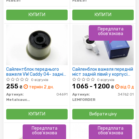
FEBEST
FEBEST
КУПИТИ
КУПИТИ
Передплата
обов'язкова
Сайлентблок переднього
Сайленблок важеля передній
важеля VW Caddy 04- задній
міст задній лівий у корпусі
(вставка) (04691)
AUDI/SEAT/VW CADDY
0 відгуків
0 відгуків
Metalcaucho
255
1 065 - 1 200
₴
термін 2 дн.
₴
від 0 дн.
Артикул:
04691
Артикул:
34762 01
Metalcaucho
LEMFORDER
КУПИТИ
Вибрати ціну
Передплата
Передплата
обов'язкова
обов'язкова