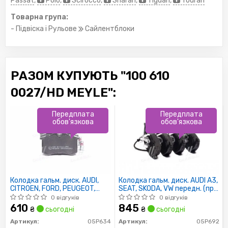
Passat
,
Polo
,
Scirocco
,
Sharan
,
Tiguan
,
Touran
Товарна група:
- Підвіска і Рульове
Сайлентблоки
РАЗОМ КУПУЮТЬ "100 610
0027/HD MEYLE":
Передплата
Передплата
обов'язкова
обов'язкова
Колодка гальм. диск. AUDI,
Колодка гальм. диск. AUDI A3,
CITROEN, FORD, PEUGEOT,
SEAT, SKODA, VW передн. (пр-
RENAULT, SEAT, SKODA, VW
во LPR)
0 відгуків
0 відгуків
задн. (вир-во LPR)
610
845
₴
сьогодні
₴
сьогодні
Артикул:
05P634
Артикул:
05P692