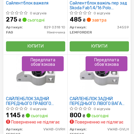
Сайлентблок важеля
Сайлентблок важіль пер зад
Skoda Fab1.4/16 Polo
1K0407183E(посилив))
0 відгуків
0 відгуків
275
485
₴
сьогодні
₴
завтра
Артикул:
829 0318 10
Артикул:
34559
FAG
Німеччина
LEMFORDER
КУПИТИ
КУПИТИ
Передплата
Передплата
обов'язкова
обов'язкова
САЙЛЕНБЛОК ЗАДНІЙ
САЙЛЕНБЛОК ЗАДНІЙ
ПЕРЕДНЬОГО ПРАВОГО
ПЕРЕДНЬОГО ЛІВОГО ВАГА
ВАЧАГА SKODA OCTAVIA II
SKODA OCTAVIA II 2004-2012
0 відгуків
0 відгуків
2004-2012
1 145
800
₴
сьогодні
₴
сьогодні
Поверненню не підлягає
Поверненню не підлягає
Артикул:
VWAB-GVRH
Артикул:
VWAB-GVLH