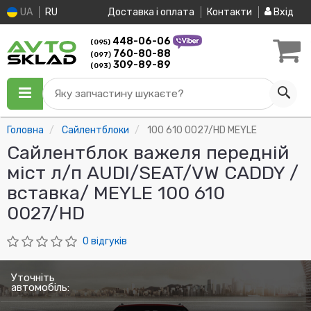
UA
RU
Доставка і оплата
Контакти
Вхід
448-06-06
(095)
760-80-88
(097)
309-89-89
(093)
Яку запчастину шукаєте?
Головна
Сайлентблоки
100 610 0027/HD MEYLE
Сайлентблок важеля передній
міст л/п AUDI/SEAT/VW CADDY /
вставка/ MEYLE 100 610
0027/HD
0 відгуків
Уточніть
автомобіль: