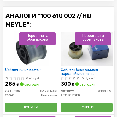
АНАЛОГИ "100 610 0027/HD
MEYLE":
Передплата
Передплата
обов'язкова
обов'язкова
Сайлентблок важеля
Сайлентблок важеля
передній міст л/п
AUDI/SEAT/VW CADDY /
0 відгуків
0 відгуків
вставка/
285
300
₴
сьогодні
₴
сьогодні
Артикул:
30 93 1253
Артикул:
34559 01
SWAG
Німеччина
LEMFORDER
КУПИТИ
КУПИТИ