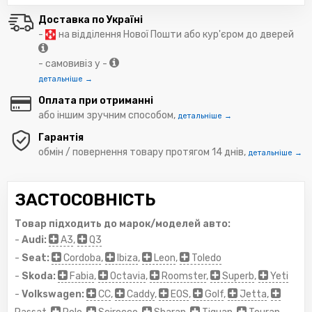
Доставка по Україні
-
на відділення Нової Пошти або кур'єром до дверей
- самовивіз у -
детальніше →
Оплата при отриманні
або іншим зручним способом,
детальніше →
Гарантія
обмін / повернення товару протягом 14 днів,
детальніше →
ЗАСТОСОВНІСТЬ
Товар підходить до марок/моделей авто:
-
Audi:
A3
,
Q3
-
Seat:
Cordoba
,
Ibiza
,
Leon
,
Toledo
-
Skoda:
Fabia
,
Octavia
,
Roomster
,
Superb
,
Yeti
-
Volkswagen:
CC
,
Caddy
,
EOS
,
Golf
,
Jetta
,