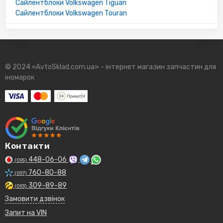
Сайлентблоки Volkswagen Tiguan
Сайлентблоки Volkswagen Touran
© 2024 «AvtoSklad.com.ua» - інтернет магазин запчастин для
іномарок
Контакти
448-06-06
(095)
760-80-88
(097)
309-89-89
(093)
Замовити дзвінок
Запит на VIN