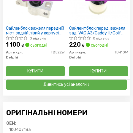
Сайленблок важеля передній
Сайлентблок перед. важеля
міст задній лівий у корпусі
зад. VAG A3/Caddy III/Golf
AUDI/SEAT/VW CADDY
V/VI/Passat/Fabia/Octavia/Sub
0 відгуків
0 відгуків
1 100
220
₴
сьогодні
₴
сьогодні
Артикул:
TD522W
Артикул:
TD410W
Delphi
Delphi
КУПИТИ
КУПИТИ
Дивитись усі аналоги ↓
ОРИГІНАЛЬНІ НОМЕРИ
OEM:
1K0407183