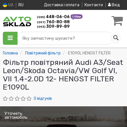
UA
RU
Доставка і оплата
Контакти
Вхід
448-06-06
(095)
760-80-88
(097)
309-89-89
(093)
Яку запчастину шукаєте?
Головна
Повітряний фільтр
E1090L HENGST FILTER
Фільтр повітряний Audi A3/Seat
Leon/Skoda Octavia/VW Golf VI,
VII 1.4-2.0D 12- HENGST FILTER
E1090L
0 відгуків
Уточніть
автомобіль: