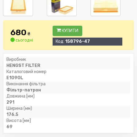
680
КУПИТИ
₴
сьогодні
Код:
158796-47
Виробник
HENGST FILTER
Каталоговий номер
E1090L
Виконання фільтра
Фільтр-патрон
Довжина [мм]
291
Ширина (мм)
176.5
Висота [мм]
69