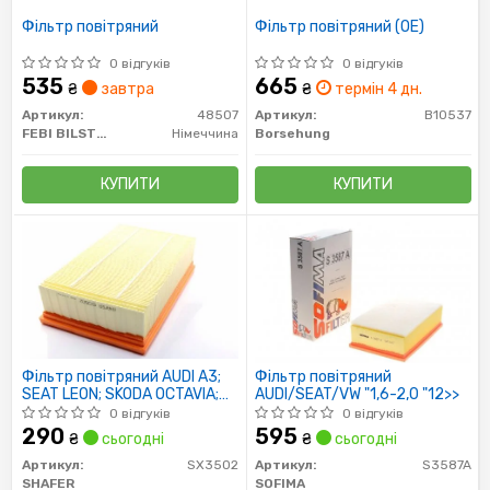
Фільтр повітряний
Фільтр повітряний (ОЕ)
0 відгуків
0 відгуків
535
665
₴
завтра
₴
термін 4 дн.
Артикул:
48507
Артикул:
B10537
FEBI BILSTEIN
Німеччина
Borsehung
КУПИТИ
КУПИТИ
Фільтр повітряний AUDI A3;
Фільтр повітряний
SEAT LEON; SKODA OCTAVIA;
AUDI/SEAT/VW "1,6-2,0 "12>>
VW GOLF VI, VII 1.4-2.0D 03.
0 відгуків
0 відгуків
290
595
₴
сьогодні
₴
сьогодні
Артикул:
SX3502
Артикул:
S3587A
SHAFER
SOFIMA