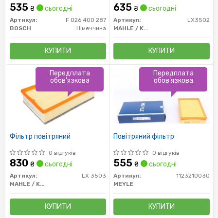
VI, VII 1.4-2.0D 12-
535
635
₴
сьогодні
₴
сьогодні
Артикул:
F 026 400 287
Артикул:
LX3502
BOSCH
Німеччина
MAHLE / KNECHT
КУПИТИ
КУПИТИ
Передплата
Передплата
обов'язкова
обов'язкова
Фільтр повітряний
Повітряний фільтр
0 відгуків
0 відгуків
830
555
₴
сьогодні
₴
сьогодні
Артикул:
LX 3503
Артикул:
1123210030
MAHLE / KNECHT
MEYLE
КУПИТИ
КУПИТИ