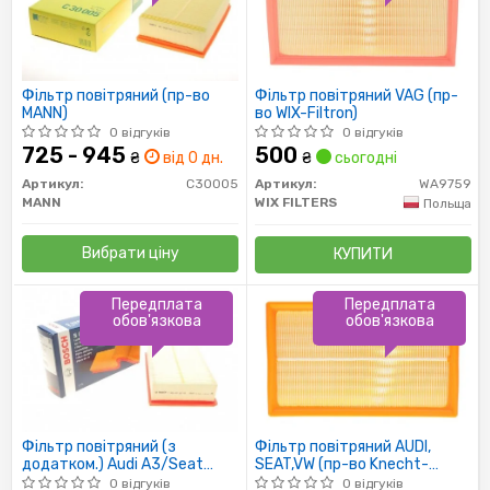
Фільтр повітряний (пр-во
Фільтр повітряний VAG (пр-
MANN)
во WIX-Filtron)
0 відгуків
0 відгуків
725 - 945
500
₴
від 0 дн.
₴
сьогодні
Артикул:
C30005
Артикул:
WA9759
MANN
WIX FILTERS
Польща
Вибрати ціну
КУПИТИ
Передплата
Передплата
обов'язкова
обов'язкова
Фільтр повітряний (з
Фільтр повітряний AUDI,
додатком.) Audi A3/Seat
SEAT,VW (пр-во Knecht-
Leon/Skoda Octavia/VW Golf
Mahle)
0 відгуків
0 відгуків