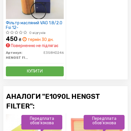
Фільтр масляний VAG 1.8/2.0
Fsi 12-
0 відгуків
450
₴
термін 30 дн.
Поверненню не підлягає
Артикул:
E358HD246
HENGST FILTER
КУПИТИ
АНАЛОГИ "E1090L HENGST
FILTER":
Передплата
Передплата
обов'язкова
обов'язкова