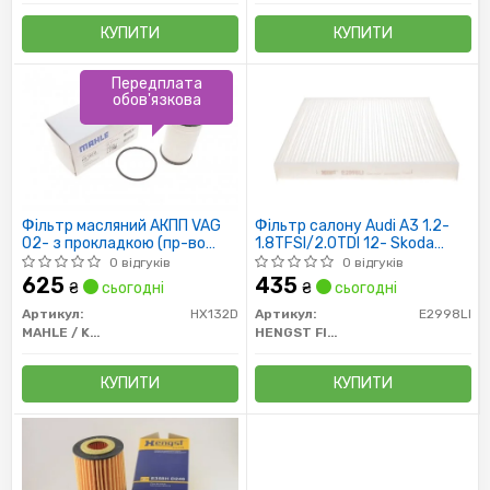
КУПИТИ
КУПИТИ
Передплата
обов'язкова
Фільтр масляний АКПП VAG
Фільтр салону Audi A3 1.2-
02- з прокладкою (пр-во
1.8TFSI/2.0TDI 12- Skoda
KNECHT-MAHLE)
Octavia 1.2-1.8TSI 12- VW Golf
0 відгуків
0 відгуків
VII 1.2-1.4TSI 1.6-2.0TDI 12-
625
435
₴
сьогодні
₴
сьогодні
Артикул:
HX132D
Артикул:
E2998LI
MAHLE / KNECHT
HENGST FILTER
КУПИТИ
КУПИТИ