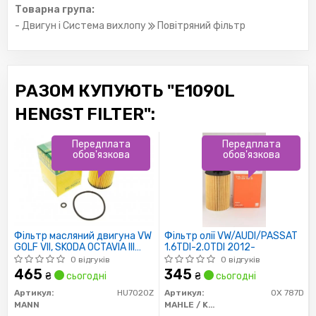
Товарна група:
- Двигун і Система вихлопу
Повітряний фільтр
РАЗОМ КУПУЮТЬ "E1090L
HENGST FILTER":
Передплата
Передплата
обов'язкова
обов'язкова
Фільтр масляний двигуна VW
Фільтр олії VW/AUDI/PASSAT
GOLF VII, SKODA OCTAVIA III
1.6TDI-2.0TDI 2012-
1.6-2.0 TDI 13- (пр-во MANN)
0 відгуків
0 відгуків
465
345
₴
сьогодні
₴
сьогодні
Артикул:
HU7020Z
Артикул:
OX 787D
MANN
MAHLE / KNECHT