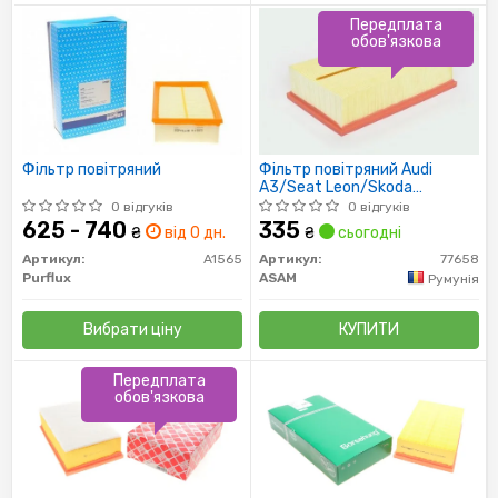
Передплата
обов'язкова
Фільтр повітряний
Фільтр повітряний Audi
A3/Seat Leon/Skoda
Octavia/VW Golf VI, VII 1.4-
0 відгуків
0 відгуків
2.0D 12-
625 - 740
335
₴
від 0 дн.
₴
сьогодні
Артикул:
A1565
Артикул:
77658
Purflux
ASAM
Румунія
Вибрати ціну
КУПИТИ
Передплата
обов'язкова