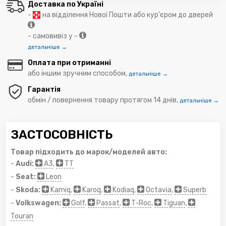
Доставка по Україні
-
на відділення Нової Пошти або кур'єром до дверей
- самовивіз у -
детальніше →
Оплата при отриманні
або іншим зручним способом,
детальніше →
Гарантія
обмін / повернення товару протягом 14 днів,
детальніше →
ЗАСТОСОВНІСТЬ
Товар підходить до марок/моделей авто:
-
Audi:
A3
,
TT
-
Seat:
Leon
-
Skoda:
Kamiq
,
Karoq
,
Kodiaq
,
Octavia
,
Superb
-
Volkswagen:
Golf
,
Passat
,
T-Roc
,
Tiguan
,
Touran