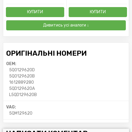
КУПИТИ
КУПИТИ
Дивитись усі аналоги ↓
ОРИГІНАЛЬНІ НОМЕРИ
OEM:
5Q0129620D
5Q0129620B
1612889280
5QD129620A
L5QD129620B
VAG:
5QM129620