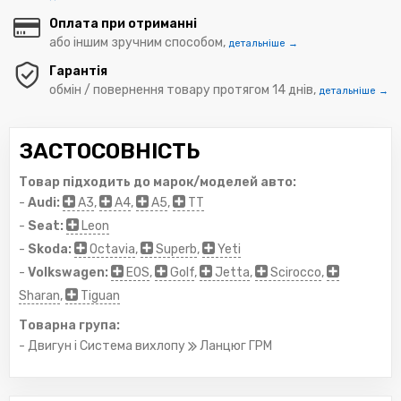
Оплата при отриманні
або іншим зручним способом,
детальніше →
Гарантія
обмін / повернення товару протягом 14 днів,
детальніше →
ЗАСТОСОВНІСТЬ
Товар підходить до марок/моделей авто:
-
Audi:
A3
,
A4
,
A5
,
TT
-
Seat:
Leon
-
Skoda:
Octavia
,
Superb
,
Yeti
-
Volkswagen:
EOS
,
Golf
,
Jetta
,
Scirocco
,
Sharan
,
Tiguan
Товарна група:
- Двигун і Система вихлопу
Ланцюг ГРМ