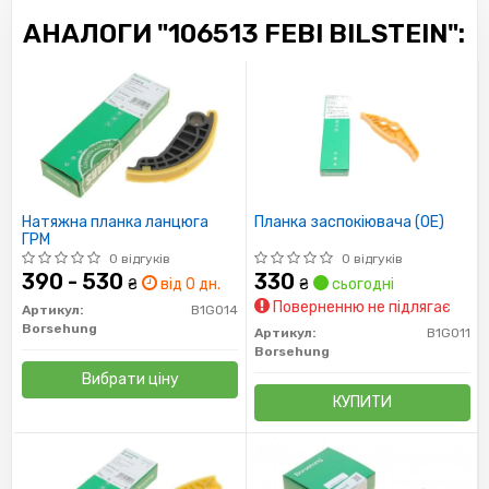
АНАЛОГИ "106513 FEBI BILSTEIN":
Натяжна планка ланцюга
Планка заспокіювача (OE)
ГРМ
0 відгуків
0 відгуків
390 - 530
330
₴
від 0 дн.
₴
сьогодні
Поверненню не підлягає
Артикул:
B1G014
Borsehung
Артикул:
B1G011
Borsehung
Вибрати ціну
КУПИТИ