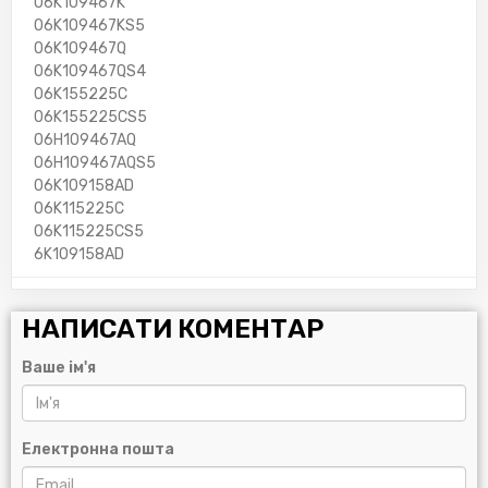
06K109467K
06K109467KS5
06K109467Q
06K109467QS4
06K155225C
06K155225CS5
06H109467AQ
06H109467AQS5
06K109158AD
06K115225C
06K115225CS5
6K109158AD
НАПИСАТИ КОМЕНТАР
Ваше ім'я
Електронна пошта