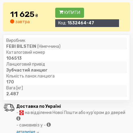
11 625
КУПИТИ
₴
завтра
Код:
1532464-47
Виробник
FEBI BILSTEIN
(Німеччина)
Каталоговий номер
106513
Ланцюговий привід
Зубчастий ланцюг
Кількість ланок ланцюга
170
Вага [кг]
2.487
Доставка по Україні
-
на відділення Нової Пошти або кур'єром до дверей
- самовивіз у -
детальніше →