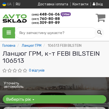
UA
RU
Доставка і оплата
Контакти
Вхід
448-06-06
(095)
760-80-88
(097)
309-89-89
(093)
Яку запчастину шукаєте?
Головна
Ланцюг ГРМ
106513 FEBI BILSTEIN
Ланцюг ГРМ, к-т FEBI BILSTEIN
106513
0 відгуків
Уточніть
автомобіль:
Виберіть рік