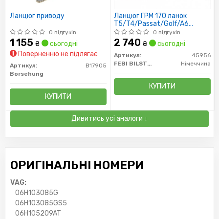
Ланцюг приводу
Ланцюг ГРМ 170 ланок
T5/T4/Passat/Golf/A6
1.8/2.0 03-
0 відгуків
0 відгуків
1 155
2 740
₴
сьогодні
₴
сьогодні
Поверненню не підлягає
Артикул:
45956
FEBI BILSTEIN
Німеччина
Артикул:
B17905
Borsehung
КУПИТИ
КУПИТИ
Дивитись усі аналоги ↓
ОРИГІНАЛЬНІ НОМЕРИ
VAG:
06H103085G
06H103085GS5
06H105209AT