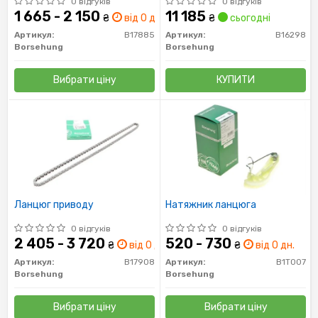
0 відгуків
0 відгуків
1 665 - 2 150
11 185
₴
від 0 дн.
₴
сьогодні
Артикул:
B17885
Артикул:
B16298
Borsehung
Borsehung
Вибрати ціну
КУПИТИ
Ланцюг приводу
Натяжник ланцюга
0 відгуків
0 відгуків
2 405 - 3 720
520 - 730
₴
від 0 дн.
₴
від 0 дн.
Артикул:
B17908
Артикул:
B1T007
Borsehung
Borsehung
Вибрати ціну
Вибрати ціну