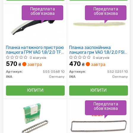
Передплата
Передплата
обов'язкова
обов'язкова
Планка натяжного пристрою
Планка заспокійника
ланцюга ГРМ VAG 1,8/2,0 TFSI
ланцюга грм VAG 1,8/2,0 FSI
(пр-во INA)
(пр-во INA)
0 відгуків
0 відгуків
570
470
₴
завтра
₴
завтра
Артикул:
555 0568 10
Артикул:
552 0251 10
INA
Germany
INA
Germany
КУПИТИ
КУПИТИ
Передплата
обов'язкова