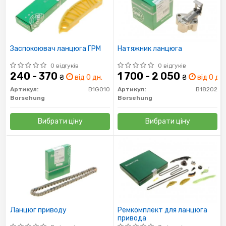
Заспокоювач ланцюга ГРМ
Натяжник ланцюга
0 відгуків
0 відгуків
240 - 370
1 700 - 2 050
₴
від 0 дн.
₴
від 0 дн.
Артикул:
B1G010
Артикул:
B18202
Borsehung
Borsehung
Вибрати ціну
Вибрати ціну
Ланцюг приводу
Ремкомплект для ланцюга
привода