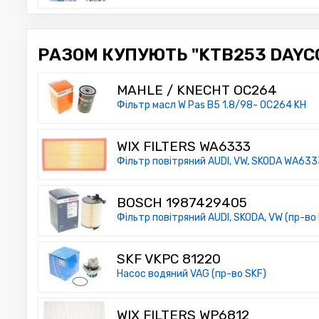
РАЗОМ КУПУЮТЬ "KTB253 DAYCO
MAHLE / KNECHT OC264
Фільтр масл W Pas B5 1.8/98- OC264 KH
WIX FILTERS WA6333
Фільтр повітряний AUDI, VW, SKODA WA6333
BOSCH 1987429405
Фільтр повітряний AUDI, SKODA, VW (пр-во
SKF VKPC 81220
Насос водяний VAG (пр-во SKF)
WIX FILTERS WP6812