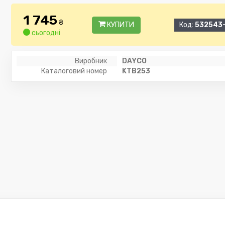
1 745
₴
КУПИТИ
Код:
532543
сьогодні
Виробник
DAYCO
Каталоговий номер
KTB253