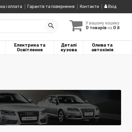
ка і оплата
Гарантія та повернення
Контакти
Вхід
У вашому кошику
0 товарів
на
0 ₴
Електрика та
Деталі
Олива та
Освітлення
кузова
автохімія