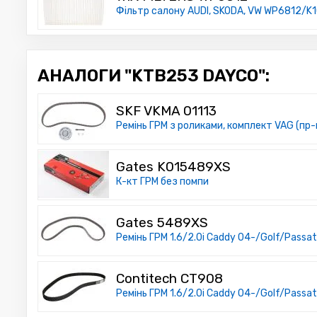
Фільтр салону AUDI, SKODA, VW WP6812/K10
АНАЛОГИ "KTB253 DAYCO":
SKF VKMA 01113
Ремінь ГРМ з роликами, комплект VAG (пр-
Gates K015489XS
К-кт ГРМ без помпи
Gates 5489XS
Ремінь ГРМ 1.6/2.0i Caddy 04-/Golf/Passa
Contitech CT908
Ремінь ГРМ 1.6/2.0i Caddy 04-/Golf/Passa