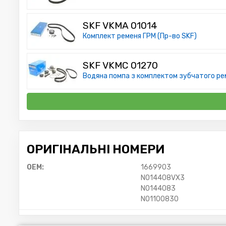
SKF VKMA 01014
Комплект ременя ГРМ (Пр-во SKF)
SKF VKMC 01270
Водяна помпа з комплектом зубчатого ре
ОРИГІНАЛЬНІ НОМЕРИ
OEM:
1669903
N014408VX3
N0144083
N01100830