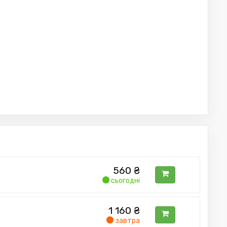
560
₴
сьогодні
1 160
₴
завтра