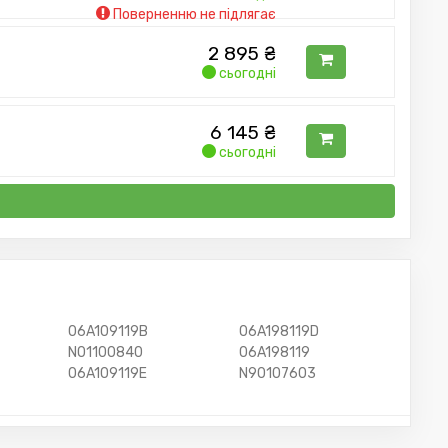
Поверненню не підлягає
2 895
₴
сьогодні
6 145
₴
сьогодні
06A109119B
06A198119D
N01100840
06A198119
06A109119E
N90107603