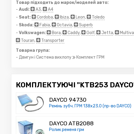
Товар підходить до марок/моделей авто:
-
Audi:
A3
,
A4
-
Seat:
Cordoba
,
Ibiza
,
Leon
,
Toledo
-
Skoda:
Fabia
,
Octavia
,
Superb
-
Volkswagen:
Bora
,
Caddy
,
Golf
,
Jetta
,
Multiv
Touran
,
Transporter
Товарна група:
- Двигун і Система вихлопу
Комплект ГРМ
КОМПЛЕКТУЮЧІ "KTB253 DAYCO"
DAYCO 94730
Ремінь зубч. ГРМ 138x23.0 (пр-во DAYCO)
DAYCO ATB2088
Ролик ременя грм