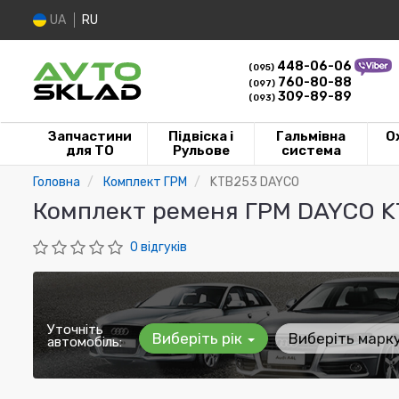
UA
RU
448-06-06
(095)
760-80-88
(097)
309-89-89
(093)
Запчастини
Підвіска і
Гальмівна
О
для ТО
Рульове
система
Головна
Комплект ГРМ
KTB253 DAYCO
Комплект ременя ГРМ DAYCO K
0 відгуків
Уточніть
Виберіть рік
Виберіть марк
автомобіль: