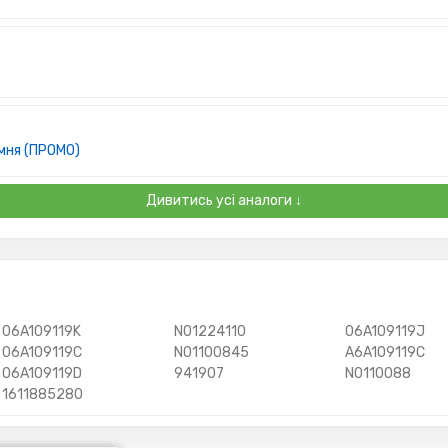
мня (ПРОМО)
Дивитись усі аналоги ↓
06A109119K
N01224110
06A109119J
06A109119C
N01100845
A6A109119C
06A109119D
941907
N0110088
1611885280