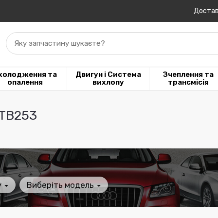
Достав
Яку запчастину шукаєте?
холодження та
Двигун і Система
Зчеплення та
опалення
вихлопу
трансмісія
TB253
у
Виберіть модель