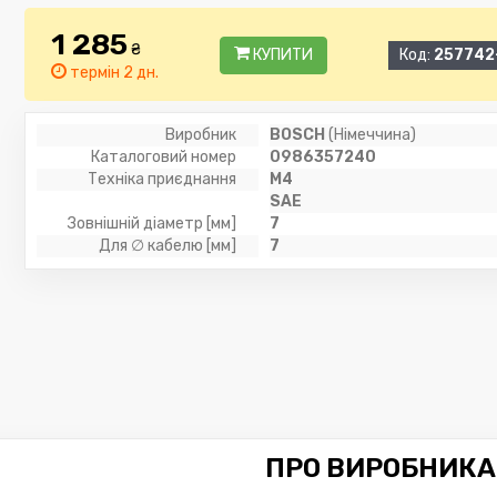
1 285
₴
КУПИТИ
Код:
257742
термін 2 дн.
Виробник
BOSCH
(Німеччина)
Каталоговий номер
0986357240
Техніка приєднання
M4
SAE
Зовнішній діаметр [мм]
7
Для ∅ кабелю [мм]
7
ПРО ВИРОБНИКА