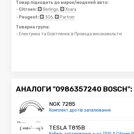
Товар підходить до марок/моделей авто:
-
Citroen:
Berlingo
,
Xsara
-
Peugeot:
306
,
Partner
Товарна група:
- Електрика та Освітлення
Провода високовольтні
АНАЛОГИ "0986357240 BOSCH":
NGK 7285
Комплект дротів запалювання
TESLA T815B
Кабель запалювання, к-кт TESLA Citroen,Peug