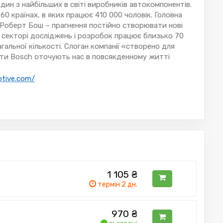
дин з найбільших в світі виробників автокомпонентів.
 60 країнах, в яких працює 410 000 чоловік. Головна
е Роберт Бош – прагнення постійно створювати нові
 в секторі досліджень і розробок працює близько 70
агальної кількості. Слоган компанії «створено для
кти Bosch оточують нас в повсякденному житті
otive.com/
1 105
₴
термін 2 дн.
970
₴