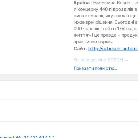
Країна :
Німеччина Bosch – о
У концерну 440 підрозділів в
риса компанії, яку заклав щ
інженерні рішення. Сьогодні
000 чоловік, тобто 17% від з
життя» і це правда – проду
практично скрізь.
Сайт:
http://ru.bosch-autom
Усі запчастини BOSCH →
Показати повністю...
eot 86- 1,0;1,1;1,3;1,4;1,7