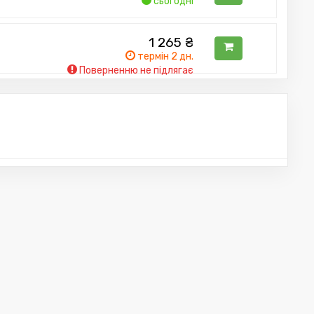
сьогодні
1 265
₴
термін 2 дн.
Поверненню не підлягає