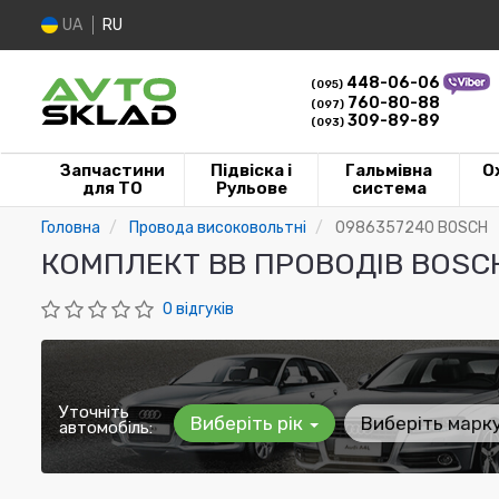
UA
RU
448-06-06
(095)
760-80-88
(097)
309-89-89
(093)
Запчастини
Підвіска і
Гальмівна
О
для ТО
Рульове
система
Головна
Провода високовольтні
0986357240 BOSCH
КОМПЛЕКТ ВВ ПРОВОДІВ BOSC
0 відгуків
Уточніть
Виберіть рік
Виберіть марк
автомобіль: