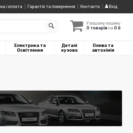
ка і оплата
Гарантія та повернення
Контакти
Вхід
У вашому кошику
0 товарів
на
0 ₴
Електрика та
Деталі
Олива та
Освітлення
кузова
автохімія