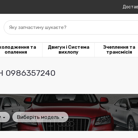
Достав
Яку запчастину шукаєте?
холодження та
Двигун і Система
Зчеплення та
опалення
вихлопу
трансмісія
H 0986357240
у
Виберіть модель