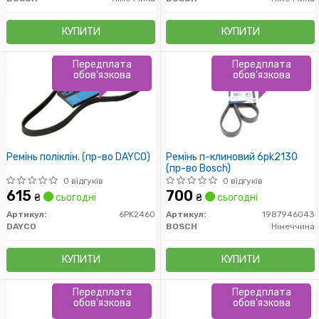
КУПИТИ
КУПИТИ
Передплата
Передплата
обов'язкова
обов'язкова
Ремінь поліклін. (пр-во DAYCO)
Ремінь п-клиновий 6pk2130
(пр-во Bosch)
0 відгуків
0 відгуків
615
700
₴
сьогодні
₴
сьогодні
Артикул:
6PK2460
Артикул:
1987946043
DAYCO
BOSCH
Німеччина
КУПИТИ
КУПИТИ
Передплата
Передплата
обов'язкова
обов'язкова