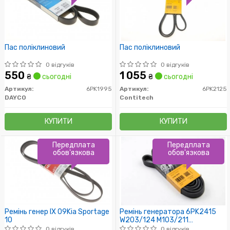
Пас поліклиновий
Пас поліклиновий
0 відгуків
0 відгуків
550
1 055
₴
сьогодні
₴
сьогодні
Артикул:
6PK1995
Артикул:
6PK2125
DAYCO
Contitech
КУПИТИ
КУПИТИ
Передплата
Передплата
обов'язкова
обов'язкова
Ремінь генер IX 09Kia Sportage
Ремінь генератора 6PK2415
10
W203/124 M103/211
M272/W221 M273
0 відгуків
0 відгуків