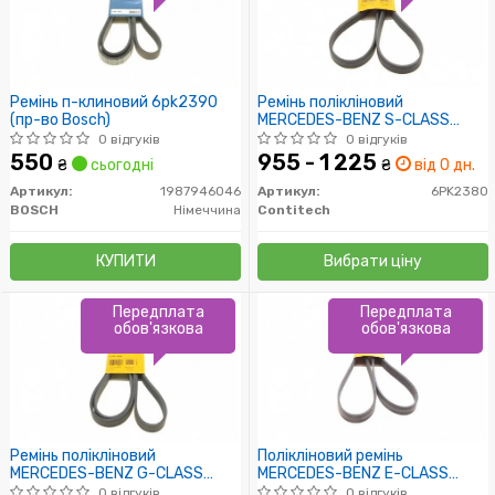
Ремінь п-клиновий 6pk2390
Ремінь полікліновий
(пр-во Bosch)
MERCEDES-BENZ S-CLASS
(W220) S 350 06/03-08/05
0 відгуків
0 відгуків
(Пр-во ContiTech)
550
955 - 1 225
₴
сьогодні
₴
від 0 дн.
Артикул:
1987946046
Артикул:
6PK2380
BOSCH
Німеччина
Contitech
КУПИТИ
Вибрати ціну
Передплата
Передплата
обов'язкова
обов'язкова
Ремінь полікліновий
Полікліновий ремінь
MERCEDES-BENZ G-CLASS
MERCEDES-BENZ E-CLASS
(W463) G 55 AMG 08/06- (Пр-
(W212) (Пр-во Contitech)
0 відгуків
0 відгуків