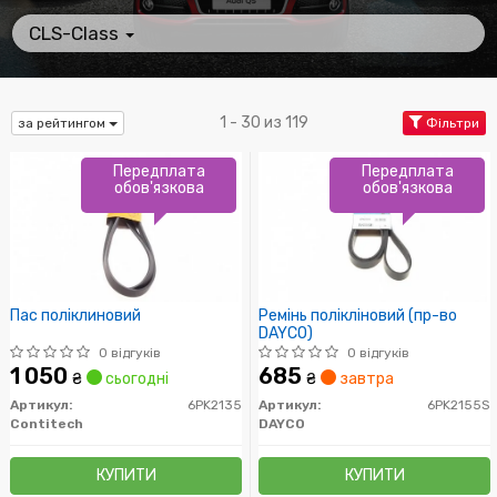
CLS-Class
1 - 30 из 119
за рейтингом
Фільтри
Передплата
Передплата
обов'язкова
обов'язкова
Пас поліклиновий
Ремінь полікліновий (пр-во
DAYCO)
0 відгуків
0 відгуків
1 050
685
₴
сьогодні
₴
завтра
Артикул:
6PK2135
Артикул:
6PK2155S
Contitech
DAYCO
КУПИТИ
КУПИТИ