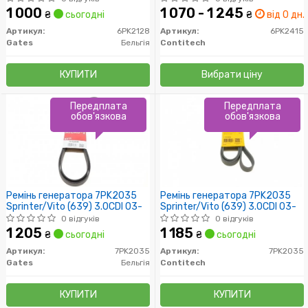
1 000
1 070 - 1 245
₴
сьогодні
₴
від 0 дн.
Артикул:
6PK2128
Артикул:
6PK2415
Gates
Бельгія
Contitech
КУПИТИ
Вибрати ціну
Передплата
Передплата
обов'язкова
обов'язкова
Ремінь генератора 7PK2035
Ремінь генератора 7PK2035
Sprinter/Vito (639) 3.0CDI 03-
Sprinter/Vito (639) 3.0CDI 03-
0 відгуків
0 відгуків
1 205
1 185
₴
сьогодні
₴
сьогодні
Артикул:
7PK2035
Артикул:
7PK2035
Gates
Бельгія
Contitech
КУПИТИ
КУПИТИ