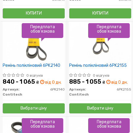
КУПИТИ
КУПИТИ
Передплата
Передплата
обов'язкова
обов'язкова
Ремінь полікліновий 6PK2140
Ремінь полікліновий 6PK2155
0 відгуків
0 відгуків
840 - 1 065
885 - 1 055
₴
від 0 дн.
₴
від 0 дн.
Артикул:
6PK2140
Артикул:
6PK2155
Contitech
Contitech
Вибрати ціну
Вибрати ціну
Передплата
Передплата
обов'язкова
обов'язкова