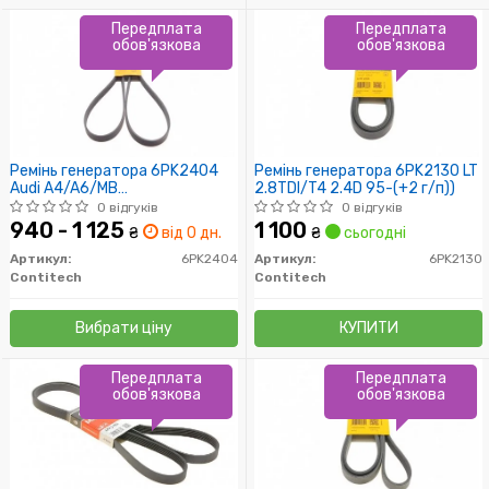
Передплата
Передплата
обов'язкова
обов'язкова
Ремінь генератора 6PK2404
Ремінь генератора 6PK2130 LT
Audi A4/A6/MB
2.8TDI/T4 2.4D 95-(+2 г/п))
W203/204/Passat
0 відгуків
0 відгуків
940 - 1 125
1 100
₴
від 0 дн.
₴
сьогодні
Артикул:
6PK2404
Артикул:
6PK2130
Contitech
Contitech
Вибрати ціну
КУПИТИ
Передплата
Передплата
обов'язкова
обов'язкова