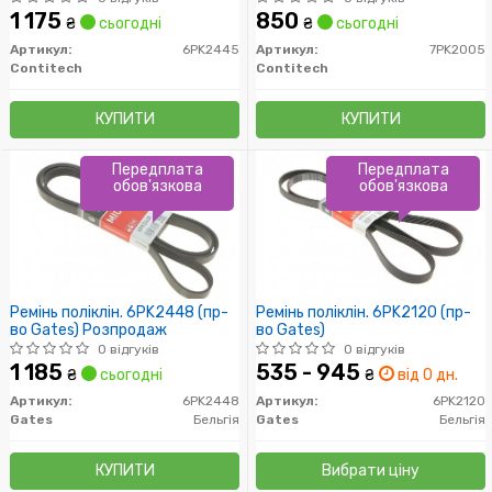
во ContiTech)
1 175
850
₴
сьогодні
₴
сьогодні
Артикул:
6PK2445
Артикул:
7PK2005
Contitech
Contitech
КУПИТИ
КУПИТИ
Передплата
Передплата
обов'язкова
обов'язкова
Ремінь поліклін. 6PK2448 (пр-
Ремінь поліклін. 6PK2120 (пр-
во Gates) Розпродаж
во Gates)
0 відгуків
0 відгуків
1 185
535 - 945
₴
сьогодні
₴
від 0 дн.
Артикул:
6PK2448
Артикул:
6PK2120
Gates
Бельгія
Gates
Бельгія
КУПИТИ
Вибрати ціну