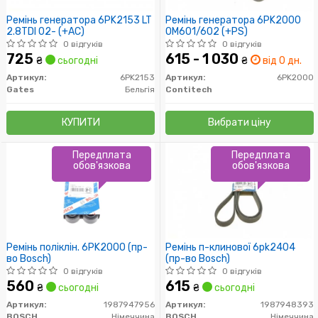
Ремінь генератора 6PK2153 LT
Ремінь генератора 6PK2000
2.8TDI 02- (+AC)
OM601/602 (+PS)
0 відгуків
0 відгуків
725
615 - 1 030
₴
сьогодні
₴
від 0 дн.
Артикул:
6PK2153
Артикул:
6PK2000
Gates
Бельгія
Contitech
КУПИТИ
Вибрати ціну
Передплата
Передплата
обов'язкова
обов'язкова
Ремінь поліклін. 6PK2000 (пр-
Ремінь п-клинової 6pk2404
во Bosch)
(пр-во Bosch)
0 відгуків
0 відгуків
560
615
₴
сьогодні
₴
сьогодні
Артикул:
1987947956
Артикул:
1987948393
BOSCH
Німеччина
BOSCH
Німеччина