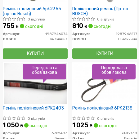
Ремінь п-клиновий 6pk2355
Полікліновий ремінь (Пр-во
(пр-во Bosch)
BOSCH)
0 відгуків
0 відгуків
755
810
₴
сьогодні
₴
сьогодні
Артикул:
1987946074
Артикул:
1987946277
BOSCH
Німеччина
BOSCH
Німеччина
КУПИТИ
КУПИТИ
Передплата
Передплата
обов'язкова
обов'язкова
Ремінь полікліновий 6PK2403
Ремінь полікліновий 6PK2138
0 відгуків
0 відгуків
1 050
1 025
₴
сьогодні
₴
сьогодні
Артикул:
6PK2403
Артикул:
6PK2138
Gates
Бельгія
Gates
Бельгія