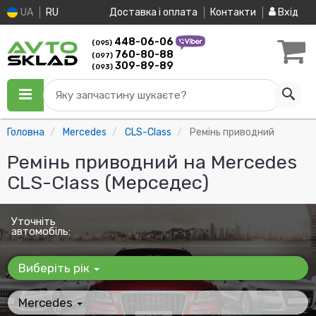
UA
RU
Доставка і оплата
Контакти
Вхід
448-06-06
(095)
760-80-88
(097)
309-89-89
(093)
Яку запчастину шукаєте?
Головна
Mercedes
CLS-Class
Ремінь приводний
Ремінь приводний на Mercedes
CLS-Class (Мерседес)
Уточніть
автомобіль:
Виберіть рік
Mercedes