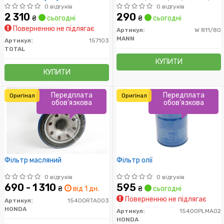
0 відгуків
0 відгуків
2 310
290
₴
сьогодні
₴
сьогодні
Поверненню не підлягає
Артикул:
W 811/80
MANN
Артикул:
157103
TOTAL
КУПИТИ
КУПИТИ
Передплата
Передплата
Оригінал
Оригінал
обов'язкова
обов'язкова
Фільтр масляний
Фільтр олії
0 відгуків
0 відгуків
690 - 1 310
595
₴
від 1 дн.
₴
сьогодні
Поверненню не підлягає
Артикул:
15400RTA003
HONDA
Артикул:
15400PLMA02
HONDA