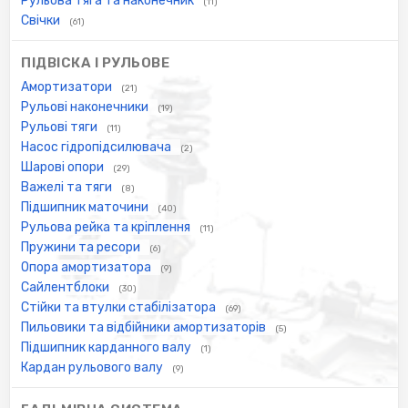
Рульова тяга та наконечник
(11)
Свічки
(61)
ПІДВІСКА І РУЛЬОВЕ
Амортизатори
(21)
Рульові наконечники
(19)
Рульові тяги
(11)
Насос гідропідсилювача
(2)
Шарові опори
(29)
Важелі та тяги
(8)
Підшипник маточини
(40)
Рульова рейка та кріплення
(11)
Пружини та ресори
(6)
Опора амортизатора
(9)
Сайлентблоки
(30)
Стійки та втулки стабілізатора
(69)
Пильовики та відбійники амортизаторів
(5)
Підшипник карданного валу
(1)
Кардан рульового валу
(9)