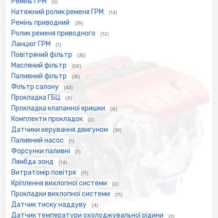
Ремінь ГРМ
(6)
Натяжний ролик ременя ГРМ
(14)
Ремінь приводний
(39)
Ролик ременя приводного
(12)
Ланцюг ГРМ
(1)
Повітряний фільтр
(35)
Масляний фільтр
(58)
Паливний фільтр
(35)
Фільтр салону
(43)
Прокладка ГБЦ
(8)
Прокладка клапанної кришки
(8)
Комплекти прокладок
(2)
Датчики керування двигуном
(39)
Паливний насос
(1)
Форсунки паливні
(1)
Лямбда зонд
(14)
Витратомір повітря
(11)
Кріплення вихлопної системи
(2)
Прокладки вихлопної системи
(11)
Датчик тиску наддуву
(4)
Датчик температури охолоджувальної рідини
(6)