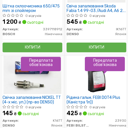
Щітка склоочисника 650/475
Свіча запалювання Skoda
mm зі спойлером
Fabia 1.4 99-03 /Audi A4, A6 2.0
/VW Passat B5 2.0
0 відгуків
0 відгуків
1 200
545
₴
сьогодні
₴
сьогодні
Артикул:
3397118912
Артикул:
IK16TT
BOSCH
Німеччина
DENSO
Японія
КУПИТИ
КУПИТИ
Передплата
Передплата
обов'язкова
обов'язкова
Свічка запалювання NICKEL TT
Рідина гальм. FEBI DOT4 Plus
(4-х міс. уп.) (пр-во DENSO)
(Каністра 1л))
0 відгуків
0 відгуків
145
425
₴
сьогодні
₴
сьогодні
Артикул:
K16TT
Артикул:
23930
DENSO
Японія
FEBI BILSTEIN
Німеччина