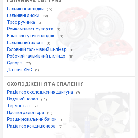
ГАЛЬМІВНА СИСТЕМА
Гальмівні колодки
(77)
Гальмівні диски
(26)
Трос ручника
(2)
Ремкомплект супорта
(3)
Комплектуючі колодок
(10)
Гальмівний шланг
(1)
Головний гальмівний циліндр
(1)
Робочий гальмівний циліндр
(13)
Супорт
(33)
Датчик АБС
(1)
ОХОЛОДЖЕННЯ ТА ОПАЛЕННЯ
Радіатор охолодження двигуна
(7)
Водяний насос
(18)
Термостат
(24)
Пропка радіатора
(15)
Розширювальний бачок
(3)
Радіатор кондиціонера
(6)