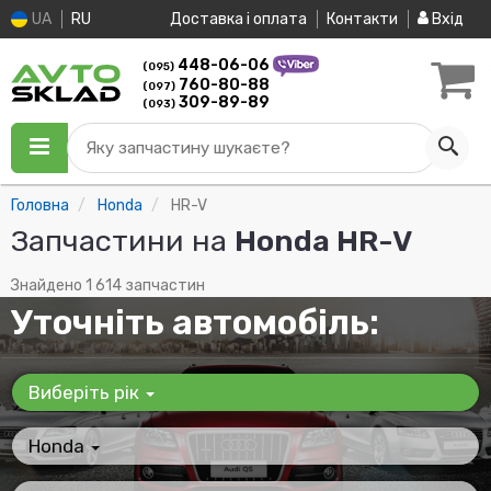
UA
RU
Доставка і оплата
Контакти
Вхід
448-06-06
(095)
760-80-88
(097)
309-89-89
(093)
Яку запчастину шукаєте?
Головна
Honda
HR-V
Запчастини на
Honda HR-V
Знайдено 1 614 запчастин
Уточніть автомобіль:
Виберіть рік
Honda