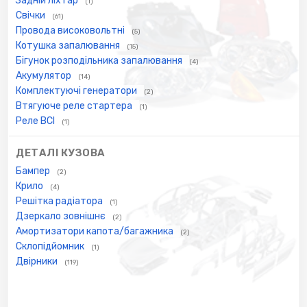
Задній ліхтар
(1)
Свічки
(61)
Провода високовольтні
(5)
Котушка запалювання
(15)
Бігунок розподільника запалювання
(4)
Акумулятор
(14)
Комплектуючі генератори
(2)
Втягуюче реле стартера
(1)
Реле ВСІ
(1)
ДЕТАЛІ КУЗОВА
Бампер
(2)
Крило
(4)
Решітка радіатора
(1)
Дзеркало зовнішнє
(2)
Амортизатори капота/багажника
(2)
Склопідйомник
(1)
Двірники
(119)