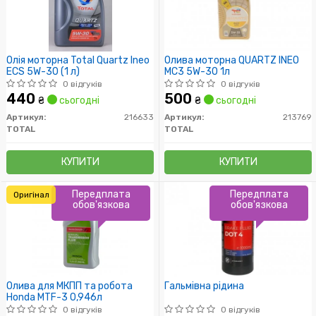
Олія моторна Total Quartz Ineo
Олива моторна QUARTZ INEO
ECS 5W-30 (1 л)
MC3 5W-30 1л
0 відгуків
0 відгуків
440
500
₴
сьогодні
₴
сьогодні
Артикул:
216633
Артикул:
213769
TOTAL
TOTAL
КУПИТИ
КУПИТИ
Передплата
Передплата
Оригінал
обов'язкова
обов'язкова
Олива для МКПП та робота
Гальмівна рідина
Honda MTF-3 0,946л
0 відгуків
0 відгуків