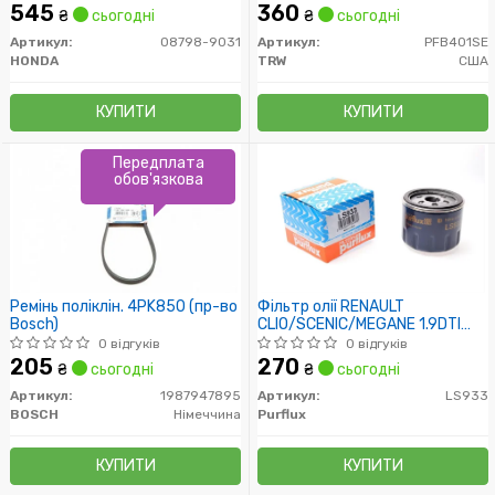
545
360
₴
сьогодні
₴
сьогодні
Артикул:
08798-9031
Артикул:
PFB401SE
HONDA
TRW
США
КУПИТИ
КУПИТИ
Передплата
обов'язкова
Ремінь поліклін. 4PK850 (пр-во
Фільтр олії RENAULT
Bosch)
CLIO/SCENIC/MEGANE 1.9DTI
3/97-8/03, 1.9DCi 4/04-
0 відгуків
0 відгуків
205
270
₴
сьогодні
₴
сьогодні
Артикул:
1987947895
Артикул:
LS933
BOSCH
Німеччина
Purflux
КУПИТИ
КУПИТИ