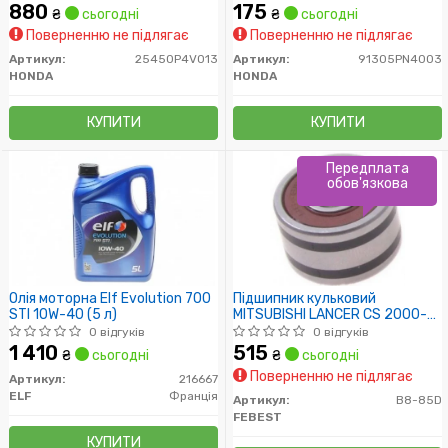
880
175
₴
сьогодні
₴
сьогодні
Поверненню не підлягає
Поверненню не підлягає
Артикул:
25450P4V013
Артикул:
91305PN4003
HONDA
HONDA
КУПИТИ
КУПИТИ
Передплата
обов'язкова
Олія моторна Elf Evolution 700
Підшипник кульковий
STI 10W-40 (5 л)
MITSUBISHI LANCER CS 2000-
2009
0 відгуків
0 відгуків
1 410
515
₴
сьогодні
₴
сьогодні
Поверненню не підлягає
Артикул:
216667
ELF
Франція
Артикул:
B8-85D
FEBEST
КУПИТИ