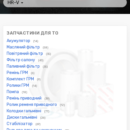
HR-V
ЗАПЧАСТИНИ ДЛЯ ТО
Акумулятор
(14)
Масляний фільтр
(58)
Повітряний фільтр
(35)
Фільтр салону
(43)
Паливний фільтр
(35)
Ремінь ГРМ
(6)
Комплект ГРМ
(9)
Ролики ГРМ
(14)
Помпа
(18)
Ремінь приводний
(39)
Ролик ременя приводного
(12)
Колодки гальмівні
(77)
Диски гальмівні
(26)
Стабілізатор
(69)