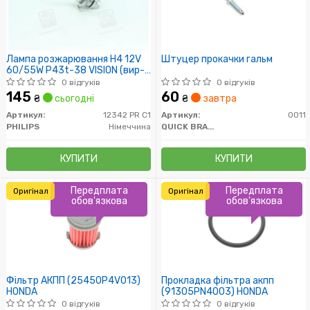
Лампа розжарювання H4 12V
Штуцер прокачки гальм
60/55W P43t-38 VISION (вир-
во Philips)
0 відгуків
0 відгуків
145
60
₴
сьогодні
₴
завтра
Артикул:
12342 PR C1
Артикул:
0011
PHILIPS
Німеччина
QUICK BRAKE
КУПИТИ
КУПИТИ
Передплата
Передплата
Оригінал
Оригінал
обов'язкова
обов'язкова
Фільтр АКПП (25450P4V013)
Прокладка фільтра акпп
HONDA
(91305PN4003) HONDA
0 відгуків
0 відгуків