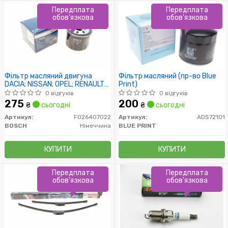
Передплата
Передплата
обов'язкова
обов'язкова
Фільтр масляний двигуна
Фільтр масляний (пр-во Blue
DACIA; NISSAN; OPEL; RENAULT
Print)
(пр-во Bosch)
0 відгуків
0 відгуків
275
200
₴
сьогодні
₴
сьогодні
Артикул:
F026407022
Артикул:
ADS72101
BOSCH
Німеччина
BLUE PRINT
КУПИТИ
КУПИТИ
Передплата
Передплата
обов'язкова
обов'язкова