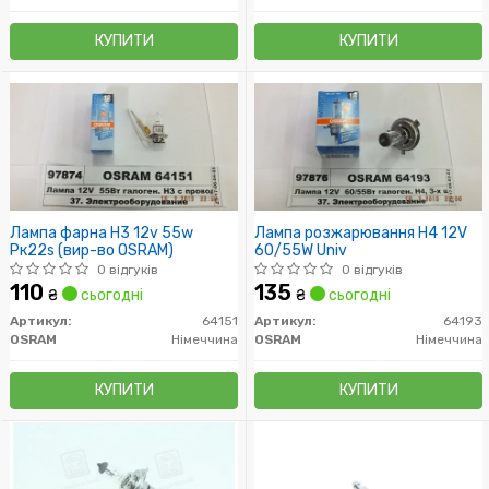
КУПИТИ
КУПИТИ
Лампа фарна H3 12v 55w
Лампа розжарювання H4 12V
Pк22s (вир-во OSRAM)
60/55W Univ
0 відгуків
0 відгуків
110
135
₴
сьогодні
₴
сьогодні
Артикул:
64151
Артикул:
64193
OSRAM
Німеччина
OSRAM
Німеччина
КУПИТИ
КУПИТИ