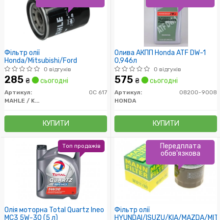
Фільтр олії
Олива АКПП Honda ATF DW-1
Honda/Mitsubishi/Ford
0,946л
0 відгуків
0 відгуків
285
575
₴
сьогодні
₴
сьогодні
Артикул:
OC 617
Артикул:
08200-9008
MAHLE / KNECHT
HONDA
КУПИТИ
КУПИТИ
Передплата
Топ продажів
обов'язкова
Олія моторна Total Quartz Ineo
Фільтр олії
MC3 5W-30 (5 л)
HYUNDAI/ISUZU/KIA/MAZDA/MIT