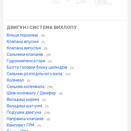
ДВИГУН І СИСТЕМА ВИХЛОПУ
Кільця поршневі
(5)
Клапана впускні
(1)
Клапана випускні
(3)
Сальники клапанів
(19)
Гідрокомпенсатори
(1)
Болти головки блоку циліндрів
(1)
Сальник розподільчого вала
(10)
Колінвал
(1)
Сальник коленвала
(18)
Шків колінвалу / Демфер
(4)
Вкладиші корінні
(1)
Вкладиші шатунні
(1)
Подушки двигуна
(28)
Напрямна клапанів
(6)
Комплект ГРМ
(9)