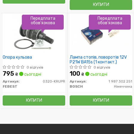
КУПИТИ
Передплата
Передплата
обов'язкова
обов'язкова
Опора кульова
Лампа стопів, поворотів 12V
P21W BA15s (1 контакт.)
0 відгуків
0 відгуків
795
100
₴
сьогодні
₴
сьогодні
Артикул:
0320-KRUPR
Артикул:
1 987 302 251
FEBEST
BOSCH
Німеччина
КУПИТИ
КУПИТИ