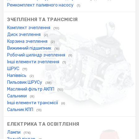
Ремкомплект паливного насосу
(1)
ЗЧЕПЛЕННЯ ТА ТРАНСМІСІЯ
Комплект зчеплення
(10)
Диск зчеплення
(2)
Корзина зчеплення
(2)
Вижимний підшипник
(16)
Робочий циліндр зчеплення
(9)
Інші елементи зчеплення
(1)
ШРУС
(11)
Напіввісь
(2)
Пильовик ШРУСу
(38)
Масляний фільтр АКПП
(10)
Сальники
(8)
Інші елементи трансмісії
(6)
Сальник КПП
(13)
ЕЛЕКТРИКА ТА ОСВІТЛЕННЯ
Лампи
(174)