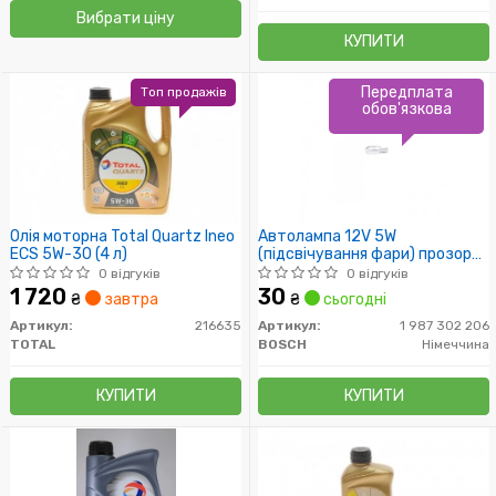
Вибрати ціну
КУПИТИ
Передплата
Топ продажів
обов'язкова
Олія моторна Total Quartz Ineo
Автолампа 12V 5W
ECS 5W-30 (4 л)
(підсвічування фари) прозора
Universal
0 відгуків
0 відгуків
1 720
30
₴
завтра
₴
сьогодні
Артикул:
216635
Артикул:
1 987 302 206
TOTAL
BOSCH
Німеччина
КУПИТИ
КУПИТИ