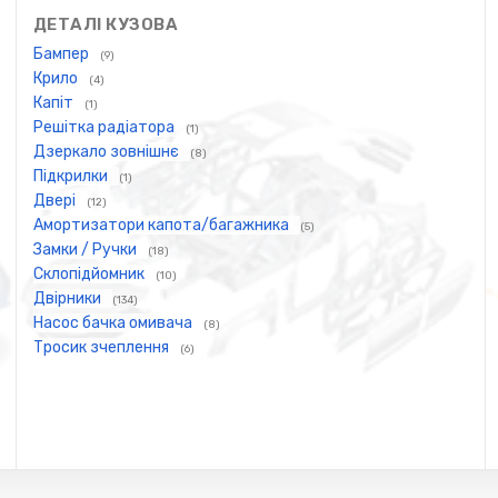
ДЕТАЛІ КУЗОВА
Бампер
(9)
Крило
(4)
Капіт
(1)
Решітка радіатора
(1)
Дзеркало зовнішнє
(8)
Підкрилки
(1)
Двері
(12)
Амортизатори капота/багажника
(5)
Замки / Ручки
(18)
Склопідйомник
(10)
Двірники
(134)
Насос бачка омивача
(8)
Тросик зчеплення
(6)