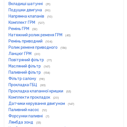
Вкладиші шатунні
(31)
Подушки двигуна
(90)
Напрямна клапанів
(10)
Комплект ГРМ
(127)
Ремінь ГРМ
(32)
Натяжний ролик ременя ГРМ
(43)
Ремінь приводний
(104)
Ролик ременя приводного
(136)
Ланцюг ГРМ
(20)
Повітряний фільтр
(77)
Масляний фільтр
(147)
Паливний фільтр
(134)
Фільтр салону
(98)
Прокладка ГБЦ
(83)
Прокладка клапанної кришки
(53)
Комплекти прокладок
(20)
Датчики керування двигуном
(147)
Паливний насос
(12)
Форсунки паливні
(7)
Лямбда зонд
(33)