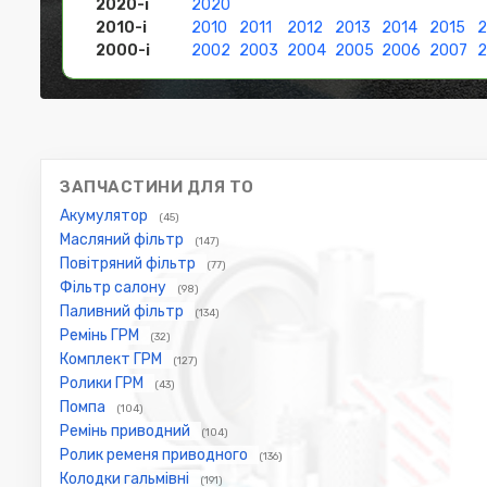
2020-і
2020
2010-і
2010
2011
2012
2013
2014
2015
2
2000-і
2002
2003
2004
2005
2006
2007
ЗАПЧАСТИНИ ДЛЯ ТО
Акумулятор
(45)
Масляний фільтр
(147)
Повітряний фільтр
(77)
Фільтр салону
(98)
Паливний фільтр
(134)
Ремінь ГРМ
(32)
Комплект ГРМ
(127)
Ролики ГРМ
(43)
Помпа
(104)
Ремінь приводний
(104)
Ролик ременя приводного
(136)
Колодки гальмівні
(191)