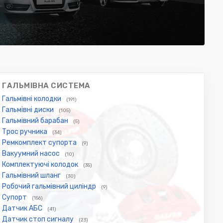
ГАЛЬМІВНА СИСТЕМА
Гальмівні колодки
(191)
Гальмівні диски
(105)
Гальмівний барабан
(5)
Трос ручника
(34)
Ремкомплект супорта
(9)
Вакуумний насос
(10)
Комплектуючі колодок
(35)
Гальмівний шланг
(30)
Робочий гальмівний циліндр
(9)
Супорт
(156)
Датчик АБС
(41)
Датчик стоп сигналу
(23)