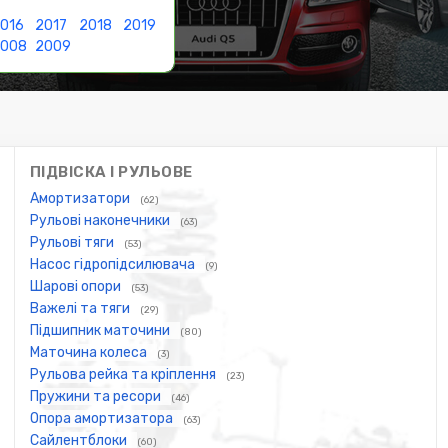
016
2017
2018
2019
2008
2009
ПІДВІСКА І РУЛЬОВЕ
Амортизатори
(62)
Рульові наконечники
(63)
Рульові тяги
(53)
Насос гідропідсилювача
(9)
Шарові опори
(53)
Важелі та тяги
(29)
Підшипник маточини
(80)
Маточина колеса
(3)
Рульова рейка та кріплення
(23)
Пружини та ресори
(46)
Опора амортизатора
(63)
Сайлентблоки
(60)