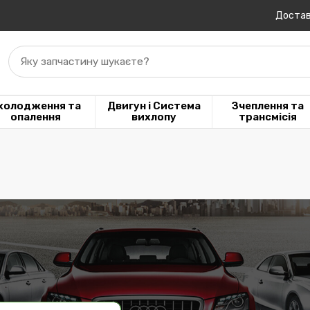
Достав
Яку запчастину шукаєте?
холодження та
Двигун і Система
Зчеплення та
опалення
вихлопу
трансмісія