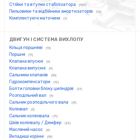
Стійки та втулки стабілізатора
(150)
Пильовики та відбійники амортизаторів
(12)
Комплектуючі маточини
(1)
ДВИГУН І СИСТЕМА ВИХЛОПУ
Кільця поршневі
(13)
Поршня
(11)
Клапана впускні
(9)
Клапана випускні
(9)
Сальники клапанів
(33)
Гідрокомпенсатори
(12)
Болти головки блоку циліндрів
(21)
Розподільний вал
(9)
Сальник розподільчого вала
(31)
Колінвал
(3)
Сальник коленвала
(71)
Шків колінвалу / Демфер
(22)
Масляний насос
(6)
Вкладиші корінні
(39)