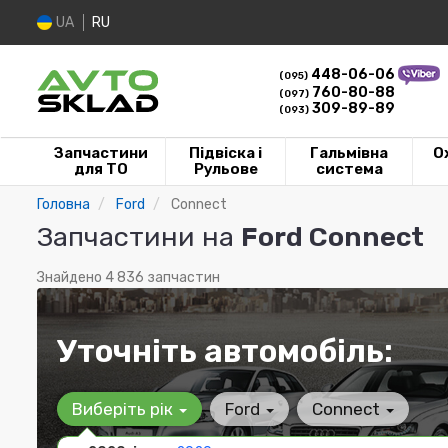
UA
RU
448-06-06
(095)
760-80-88
(097)
309-89-89
(093)
Запчастини
Підвіска і
Гальмівна
О
для ТО
Рульове
система
Головна
Ford
Connect
Запчастини на
Ford Connect
Знайдено 4 836 запчастин
Уточніть автомобіль:
Виберіть рік
Ford
Connect