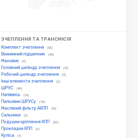
ЗЧЕПЛЕННЯ ТА ТРАНСМІСІЯ
Комплект зчеплення
(55)
Вижимний підшипник
(45)
Маховик
(9)
Головний циліндр зчеплення
(13)
Робочий циліндр зчеплення
(3)
Інші елементи зчеплення
(2)
ШРУС
(46)
Напіввісь
(14)
Пильовик ШРУСу
(78)
Масляний фільтр АКПП
(19)
Сальники
(3)
Подушки кріплення КПП
(30)
Прокладки КПП
(2)
Куліса
(1)