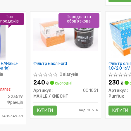
Топ
Передплата
продажів
обов'язкова
 TRANSELF
Фільтр масл Ford
Фільтр олі
а 1л)
1.8/2.0 16V
ів
0 відгуків
240
230
₴
сьогодні
₴
с
лягає
Артикул:
OC 1051
Артикул:
MAHLE / KNECHT
Purflux
223519
Франція
КУПИТИ
Код: 903-4
КУПИТИ
: 1485349-51