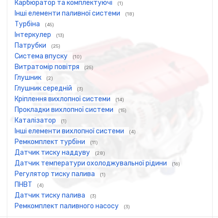
Карбюратор та комплектуючі
(1)
Інші елементи паливної системи
(18)
Турбіна
(45)
Інтеркулер
(13)
Патрубки
(25)
Система впуску
(10)
Витратомір повітря
(25)
Глушник
(2)
Глушник середній
(3)
Кріплення вихлопної системи
(14)
Прокладки вихлопної системи
(15)
Каталізатор
(1)
Інші елементи вихлопної системи
(4)
Ремкомплект турбіни
(11)
Датчик тиску наддуву
(28)
Датчик температури охолоджувальної рідини
(16)
Регулятор тиску палива
(1)
ПНВТ
(4)
Датчик тиску палива
(3)
Ремкомплект паливного насосу
(3)