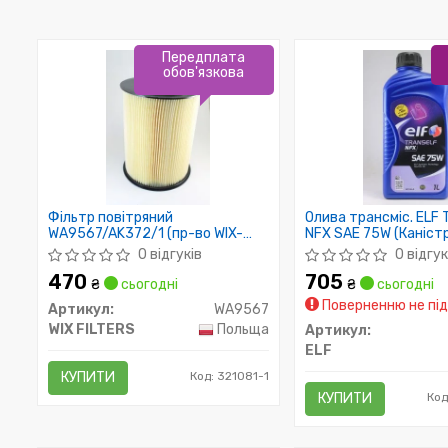
Передплата
обов'язкова
Фільтр повітряний
Олива трансміс. ELF
WA9567/AK372/1 (пр-во WIX-
NFX SAE 75W (Каністр
Filtron)
0 відгуків
0 відгук
470
705
₴
сьогодні
₴
сьогодні
Поверненню не під
Артикул:
WA9567
WIX FILTERS
Польща
Артикул:
ELF
КУПИТИ
Код: 321081-1
КУПИТИ
Код