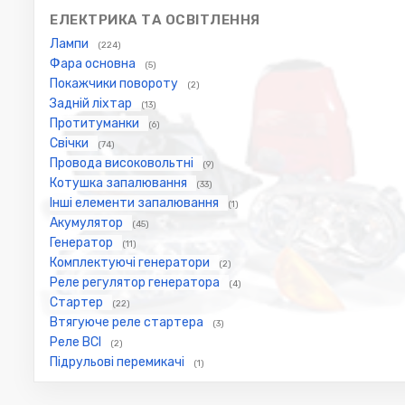
ЕЛЕКТРИКА ТА ОСВІТЛЕННЯ
Лампи
(224)
Фара основна
(5)
Покажчики повороту
(2)
Задній ліхтар
(13)
Протитуманки
(6)
Свічки
(74)
Провода високовольтні
(9)
Котушка запалювання
(33)
Інші елементи запалювання
(1)
Акумулятор
(45)
Генератор
(11)
Комплектуючі генератори
(2)
Реле регулятор генератора
(4)
Стартер
(22)
Втягуюче реле стартера
(3)
Реле ВСІ
(2)
Підрульові перемикачі
(1)