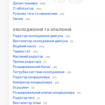
Диски гальмівні
(105)
Стабілізатор
(150)
Рульова тяга та наконечник
(23)
Свічки
(74)
ОХОЛОДЖЕННЯ ТА ОПАЛЕННЯ
Радіатор охолодження двигуна
(24)
Вентилятор охолодження двигуна
(3)
Водяний насос
(104)
Термостат
(82)
Масляний радіатор
(44)
Пропка радіатора
(7)
Розширювальний бачок
(45)
Патрубки системи охолодження
(29)
Радіатор кондиціонера
(27)
Компресор кондиціонера
(34)
Осушувач
(3)
Розширювальний клапан кондиціонера
(11)
Радіатор печі
(7)
Вентилятор пічки
(13)