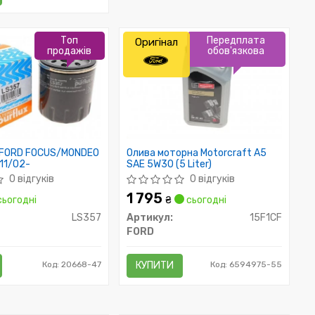
Топ
Передплата
Оригінал
продажів
обов'язкова
ї FORD FOCUS/MONDEO
Олива моторна Motorcraft A5
 11/02-
SAE 5W30 (5 Liter)
0 відгуків
0 відгуків
1 795
ьогодні
₴
сьогодні
LS357
Артикул:
15F1CF
FORD
Код: 20668-47
КУПИТИ
Код: 6594975-55