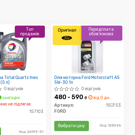
Топ
Передплата
Оригінал
продажів
обов'язкова
а Total Quartz Ineo
Олія моторна Ford Motorcraft A5
(5 л)
5W-30 1л
0 відгуків
0 відгуків
480 - 590
сьогодні
₴
від 0 дн.
ню не підлягає
Артикул:
15CF53
FORD
157103
Вибрати ціну
Код: 128596
Код: 26199-51