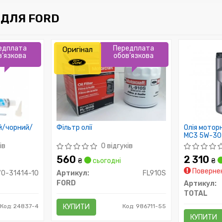
ДЛЯ FORD
едплата
Передплата
Оригінал
в'язкова
обов'язкова
й/чорний/
Фільтр олії
Олія моторн
MC3 5W-30 
ів
0 відгуків
560
2 310
₴
сьогодні
₴
Повернен
70-31414-10
Артикул:
FL910S
FORD
Артикул:
TOTAL
Код: 24837-4
КУПИТИ
Код: 986711-55
КУПИТИ