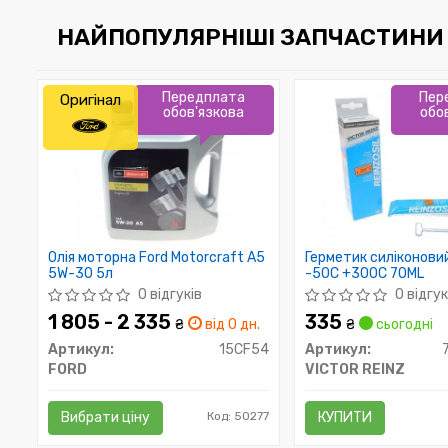
НАЙПОПУЛЯРНІШІ ЗАПЧАСТИНИ 
Передплата
Пер
Оригінал
обов'язкова
обо
Олія моторна Ford Motorcraft A5
Герметик силіконови
5W-30 5л
-50C +300C 70ML
0 відгуків
0 відгук
1 805 - 2 335
335
₴
від 0 дн.
₴
сьогодні
Артикул:
15CF54
Артикул:
FORD
VICTOR REINZ
Вибрати ціну
Код: 50277
КУПИТИ