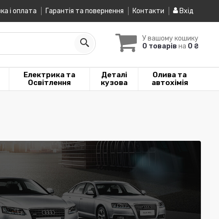
ка і оплата
Гарантія та повернення
Контакти
Вхід
У вашому кошику
0 товарів
на
0 ₴
Електрика та
Деталі
Олива та
Освітлення
кузова
автохімія