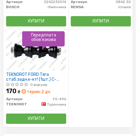
Артикул:
0242232514
Артикул:
0842.30
BOSCH
Німеччина
REMSA
Іспанія
КУПИТИ
КУПИТИ
Передплата
обов'язкова
TEKNOROT FORD Тяга
стаб.задн.к-кт! (1шт.) C-
Max,Focus II,Volvo C30 07-
0 відгуків
170
₴
термін 2 дн.
Артикул:
FO-496
TEKNOROT
Туреччина
КУПИТИ