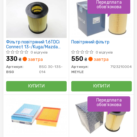
Передплата
обов'язкова
Фільтр повітряний 1.6TDCi
Повітряний фільтр
Connect 13-/Kuga/Mazda
3/Volvo 1.4/1.6/1.8/2.0 i/TDCi
0 відгуків
0 відгуків
07-
330
550
₴
завтра
₴
завтра
Артикул:
BSG 30-135-
Артикул:
7123210004
BSG
014
MEYLE
КУПИТИ
КУПИТИ
Передплата
обов'язкова