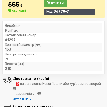
555
КУПИТИ
₴
сьогодні
Код:
36978-7
Виробник
Purflux
Каталоговий номер
A1297
Зовнішній діаметр [мм]
153
Внутрішній діаметр
70
Висота [мм]
210
Доставка по Україні
-
на відділення Нової Пошти або кур'єром до дверей
- самовивіз у -
детальніше →
Оплата при отриманні