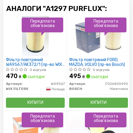
АНАЛОГИ "A1297 PURFLUX":
Передплата
Передплата
обов'язкова
обов'язкова
Фільтр повітряний
Фільтр повітряний FORD;
WA9567/AK372/1 (пр-во WIX-
MAZDA; VOLVO (пр-во Bosch)
Filtron)
0 відгуків
0 відгуків
470
495
₴
сьогодні
₴
сьогодні
Артикул:
WA9567
Артикул:
F026400492
WIX FILTERS
BOSCH
Німеччина
Польща
КУПИТИ
КУПИТИ
Передплата
Передплата
обов'язкова
обов'язкова