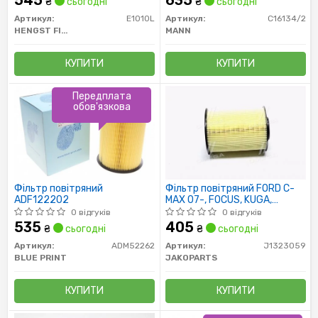
545
635
₴
сьогодні
₴
сьогодні
Артикул:
E1010L
Артикул:
C16134/2
HENGST FILTER
MANN
КУПИТИ
КУПИТИ
Передплата
обов'язкова
Фільтр повітряний
Фільтр повітряний FORD C-
ADF122202
MAX 07-, FOCUS, KUGA,
MAZDA 3, MAZDA 5 (вир-во
0 відгуків
0 відгуків
Jakoparts)
535
405
₴
сьогодні
₴
сьогодні
Артикул:
ADM52262
Артикул:
J1323059
BLUE PRINT
JAKOPARTS
КУПИТИ
КУПИТИ