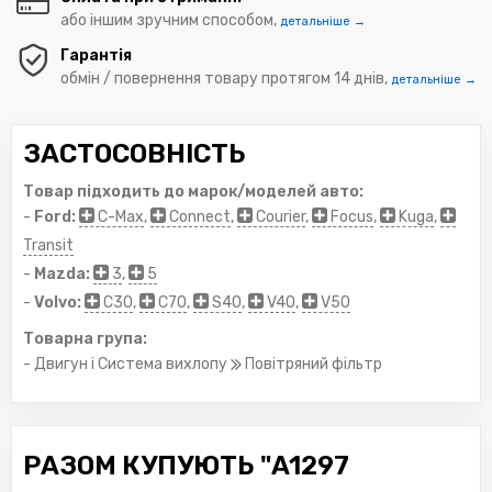
або іншим зручним способом,
детальніше →
Гарантія
обмін / повернення товару протягом 14 днів,
детальніше →
ЗАСТОСОВНІСТЬ
Товар підходить до марок/моделей авто:
-
Ford:
C-Max
,
Connect
,
Courier
,
Focus
,
Kuga
,
Transit
-
Mazda:
3
,
5
-
Volvo:
C30
,
C70
,
S40
,
V40
,
V50
Товарна група:
- Двигун і Система вихлопу
Повітряний фільтр
РАЗОМ КУПУЮТЬ "A1297