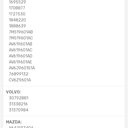
1695529
1708877
1727530
1848220
1888639
7M519601AB
7M519601AC
AV619601AB
AV619601AC
AV619601AD
AV619601AE
AV6J9601S1A
76899132
CV6Z9601A
VOLVO:
30792881
31338216
31370984
MAZDA: