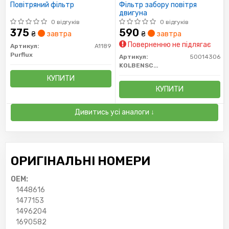
Повітряний фільтр
Фільтр забору повітря
двигуна
0 відгуків
0 відгуків
375
590
₴
завтра
₴
завтра
Поверненню не підлягає
Артикул:
A1189
Purflux
Артикул:
50014306
KOLBENSCHMIDT
КУПИТИ
КУПИТИ
Дивитись усі аналоги ↓
ОРИГІНАЛЬНІ НОМЕРИ
OEM:
1448616
1477153
1496204
1690582