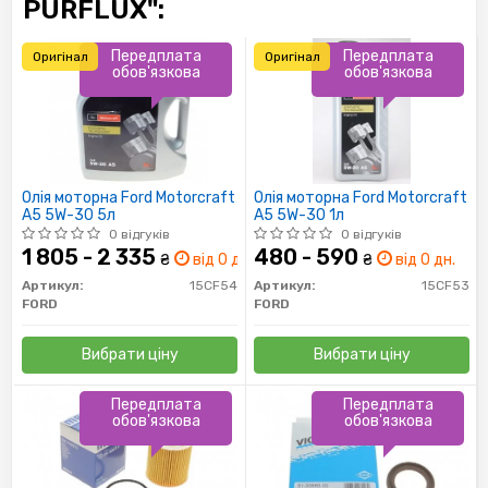
PURFLUX":
Передплата
Передплата
Оригінал
Оригінал
обов'язкова
обов'язкова
Олія моторна Ford Motorcraft
Олія моторна Ford Motorcraft
A5 5W-30 5л
A5 5W-30 1л
0 відгуків
0 відгуків
1 805 - 2 335
480 - 590
₴
від 0 дн.
₴
від 0 дн.
Артикул:
15CF54
Артикул:
15CF53
FORD
FORD
Вибрати ціну
Вибрати ціну
Передплата
Передплата
обов'язкова
обов'язкова