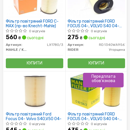
Фільтр повітряний FORD C-
Фільтр повітряний FORD
MAX (пр-во Knecht-Mahle)
FOCUS 04-, VOLVO S40 04-
(RIDER)
0 відгуків
0 відгуків
560
275
₴
сьогодні
₴
сьогодні
Артикул:
LX1780/3
Артикул:
RD.1340WA9567
MAHLE / KNECHT
RIDER
Угорщина
КУПИТИ
КУПИТИ
Передплата
обов'язкова
Фільтр повітряний Ford
Фільтр повітряний FORD
Focus 04- Volvo S40,V50 04-
FOCUS 04-, VOLVO S40 04-
(пр-во MANN)
0 відгуків
0 відгуків