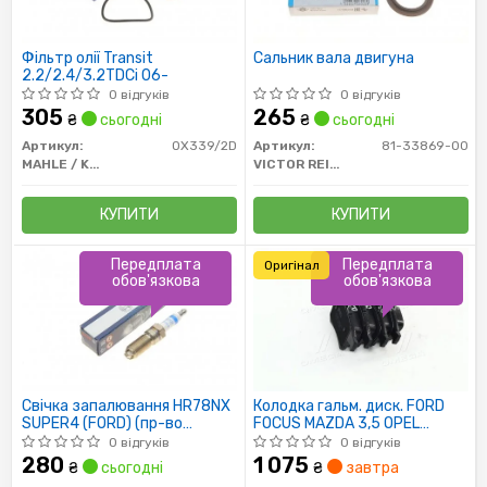
Фільтр олії Transit
Сальник вала двигуна
2.2/2.4/3.2TDCi 06-
0 відгуків
0 відгуків
305
265
₴
сьогодні
₴
сьогодні
Артикул:
OX339/2D
Артикул:
81-33869-00
MAHLE / KNECHT
VICTOR REINZ
КУПИТИ
КУПИТИ
Передплата
Передплата
Оригінал
обов'язкова
обов'язкова
Свічка запалювання HR78NX
Колодка гальм. диск. FORD
SUPER4 (FORD) (пр-во
FOCUS MAZDA 3,5 OPEL
BOSCH)
VECTRA C, RENAULT LAGUNA
0 відгуків
0 відгуків
задн. (пр-во REMSA)
280
1 075
₴
сьогодні
₴
завтра