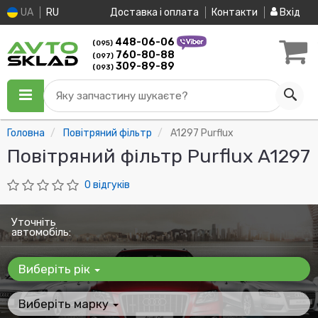
UA
RU
Доставка і оплата
Контакти
Вхід
448-06-06
(095)
760-80-88
(097)
309-89-89
(093)
Яку запчастину шукаєте?
Головна
Повітряний фільтр
A1297 Purflux
Повітряний фільтр Purflux A1297
0 відгуків
Уточніть
автомобіль:
Виберіть рік
Виберіть марку