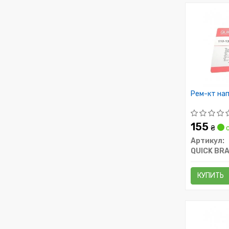
Рем-кт нап
155
₴
с
Артикул:
QUICK BR
КУПИТЬ