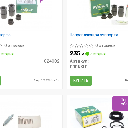
порта
Направляющая суппорта
0 отзывов
0 отзывов
235
егодня
₴
сегодня
824002
Артикул:
FRENKIT
Код: 407058-47
КУПИТЬ
К
Пер
обо