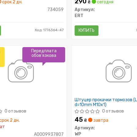
290
срок 2 дн.
₴
сегодня
734059
Артикул:
ERT
Код: 1776364-47
КУПИТЬ
Передплата
л
обов'язкова
Штуцер прокачки тормозов 
d=10mm M10x1)
0 отзывов
0 отзывов
45
срок 2 дн.
₴
завтра
ат
Артикул:
WP
A0009937807