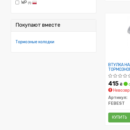
WP
(1)
Покупают вместе
Тормозные колодки
ВТУЛКА Н
ТОРМОЗНОГ
415
₴
с
Невозвр
Артикул:
FEBEST
КУПИТЬ