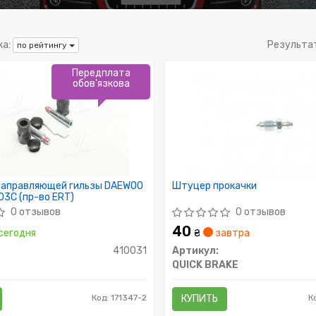
а:
Результа
по рейтингу
Передплата
обов'язкова
направляющей гильзы DAEWOO
Штуцер прокачки
3C (пр-во ERT)
0 отзывов
0 отзывов
40
сегодня
₴
завтра
410031
Артикул:
QUICK BRAKE
Код: 171347-2
КУПИТЬ
К