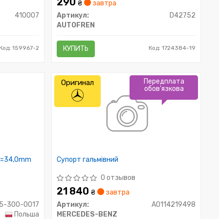
290
₴
завтра
410007
Артикул:
D42752
AUTOFREN
Код: 159967-2
КУПИТЬ
Код: 1724384-19
Передплата
Оригинал
обов'язкова
(L=34,0mm
Супорт гальмівний
0 отзывов
21 840
₴
завтра
5-300-0017
Артикул:
A0114219498
Польша
MERCEDES-BENZ