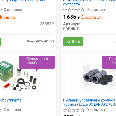
кт суппорта с 6 поршнями
Ремкомплект суппорта с пор
суппорта
0 отзывов
0 отзывов
1 635
завтра
₴
срок 2 дн.
238839
Артикул:
FRENKIT
Код: 6409648-50
КУПИТЬ
Ко
Передплата
Пер
обов'язкова
обо
кт суппорта
Пыльник, управление корпуса
тормоза DAEWOO LANOS D7003
ERT)
0 отзывов
0 отзывов