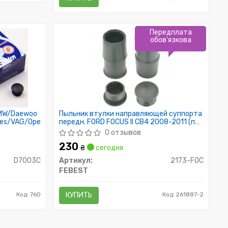
Передплата
обов'язкова
BMW/Daewoo
Пыльник втулки направляющей суппорта
des/VAG/Opel/Peugeot
передн. FORD FOCUS II CB4 2008-2011 (пр-
во FEBEST)
0 отзывов
230
₴
сегодня
D7003C
Артикул:
2173-FOC
FEBEST
Код: 760
КУПИТЬ
Код: 261887-2