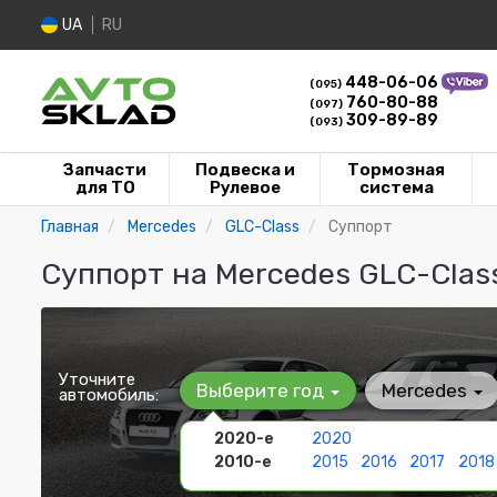
UA
RU
448-06-06
(095)
760-80-88
(097)
309-89-89
(093)
Запчасти
Подвеска и
Тормозная
для ТО
Рулевое
система
Главная
Mercedes
GLC-Class
Суппорт
Суппорт на Mercedes GLC-Clas
Уточните
Выберите год
Mercedes
автомобиль:
2020-е
2020
2010-е
2015
2016
2017
2018