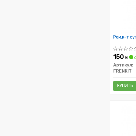
Рем.к-т су
150
₴
с
Артикул:
FRENKIT
КУПИТЬ