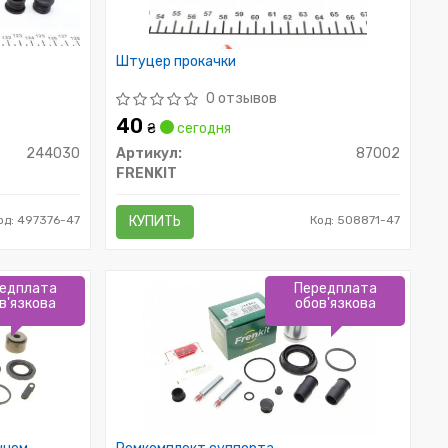
Штуцер прокачки
0 отзывов
40
₴
сегодня
244030
Артикул:
87002
FRENKIT
од: 497376-47
КУПИТЬ
Код: 508871-47
едплата
Передплата
в'язкова
обов'язкова