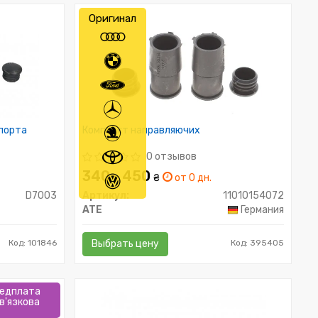
Оригинал
порта
Комплект направляючих
0 отзывов
340 - 450
₴
от 0 дн.
D7003
Артикул:
11010154072
ATE
Германия
Код: 101846
Выбрать цену
Код: 395405
едплата
в'язкова