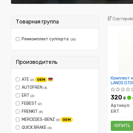
Сортировк
Товарная группа
Ремкомплект суппорта
(25)
Производитель
Комплект 
ATE
OEM
(2)
LANOS D700
AUTOFREN
(3)
ERT
320
(2)
₴
FEBEST
(2)
Артикул:
FRENKIT
ERT
(8)
MERCEDES-BENZ
OEM
(3)
КУПИТЬ
QUICK BRAKE
(4)