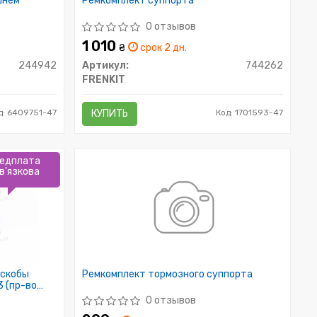
шнем
Ремкомплект суппорта
0 отзывов
1 010
₴
срок 2 дн.
244942
Артикул:
744262
FRENKIT
д: 6409751-47
КУПИТЬ
Код: 1701593-47
едплата
в'язкова
 скобы
Ремкомплект тормозного суппорта
 (пр-во
0 отзывов