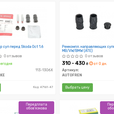
р суп перед Skoda Oct 1.6
Ремкомпл. направляющих суп
MB/VW/BMW (ATE)
0 отзывов
0 отзывов
310 - 430
егодня
₴
от 0 дн.
113-1306X
Артикул:
AKE
AUTOFREN
Код: 47161-47
Выбрать цену
Передплата
Пер
обов'язкова
обо