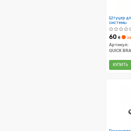
Штуцер дл
системы
60
₴
за
Артикул:
QUICK BR
КУПИТЬ