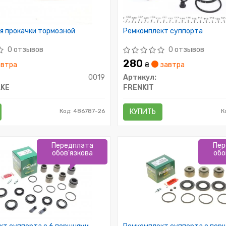
я прокачки тормозной
Ремкомплект суппорта
0 отзывов
0 отзывов
280
втра
₴
завтра
0019
Артикул:
AKE
FRENKIT
Код: 486787-26
КУПИТЬ
К
Передплата
Пер
обов'язкова
обо