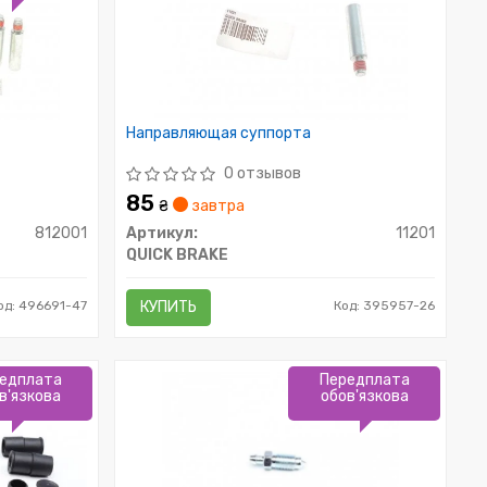
Направляющая суппорта
0 отзывов
85
₴
завтра
812001
Артикул:
11201
QUICK BRAKE
од: 496691-47
КУПИТЬ
Код: 395957-26
едплата
Передплата
в'язкова
обов'язкова