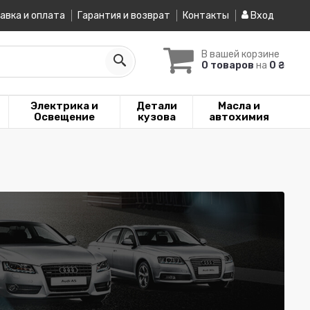
авка и оплата
Гарантия и возврат
Контакты
Вход
В вашей корзине
0 товаров
на
0 ₴
Электрика и
Детали
Масла и
Освещение
кузова
автохимия