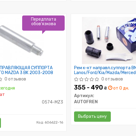
Передплата
обов'язкова
АПРАВЛЯЮЩАЯ СУППОРТА
Рем к-кт направл.суппорта 
О MAZDA 3 BK 2003-2008
Lanos/Ford/Kia/Mazda/Merce
0 отзывов
0 отзывов
355 - 490
егодня
₴
от 0 дн.
ат
Артикул:
AUTOFREN
0574-MZ3
Выбрать цену
Код: 606622-16