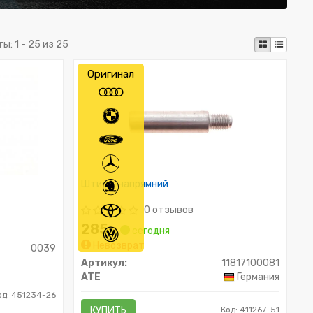
ты:
1 - 25 из 25
Оригинал
Штифт напрямний
0 отзывов
285
₴
сегодня
Невозврат
0039
Артикул:
11817100081
ATE
Германия
од: 451234-26
КУПИТЬ
Код: 411267-51