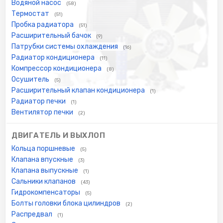
Водяной насос
(58)
Термостат
(51)
Пробка радиатора
(51)
Расширительный бачок
(9)
Патрубки системы охлаждения
(16)
Радиатор кондиционера
(11)
Компрессор кондиционера
(8)
Осушитель
(5)
Расширительный клапан кондиционера
(1)
Радиатор печки
(1)
Вентилятор печки
(2)
ДВИГАТЕЛЬ И ВЫХЛОП
Кольца поршневые
(5)
Клапана впускные
(3)
Клапана выпускные
(1)
Сальники клапанов
(43)
Гидрокомпенсаторы
(5)
Болты головки блока цилиндров
(2)
Распредвал
(1)