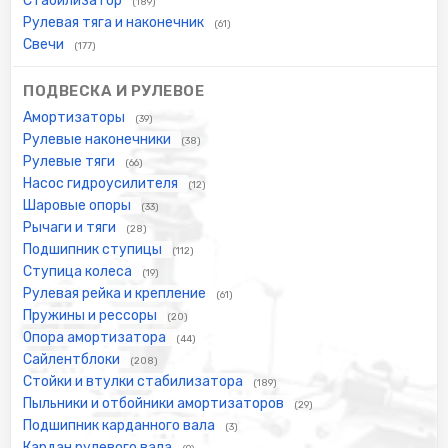
Стабилизатор
(189)
Рулевая тяга и наконечник
(61)
Свечи
(177)
ПОДВЕСКА И РУЛЕВОЕ
Амортизаторы
(39)
Рулевые наконечники
(38)
Рулевые тяги
(66)
Насос гидроусилителя
(12)
Шаровые опоры
(33)
Рычаги и тяги
(28)
Подшипник ступицы
(112)
Ступица колеса
(19)
Рулевая рейка и крепление
(61)
Пружины и рессоры
(20)
Опора амортизатора
(44)
Сайлентблоки
(208)
Стойки и втулки стабилизатора
(189)
Пыльники и отбойники амортизаторов
(29)
Подшипник карданного вала
(3)
Кардан рулевого вала