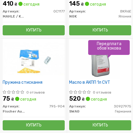
MAHLE)
410
145
₴
сегодня
₴
сегодня
Артикул:
OC1177
Артикул:
BKR6E
MAHLE / KNECHT
NGK
Япония
КУПИТЬ
КУПИТЬ
Передплата
обов'язкова
Пружина стискання
Масло в АКПП 1л CVT
0 отзывов
0 отзывов
75
520
₴
сегодня
₴
сегодня
Артикул:
795-904
Артикул:
30927975
Fischer Automotive One (FA1)
SWAG
Германия
КУПИТЬ
КУПИТЬ