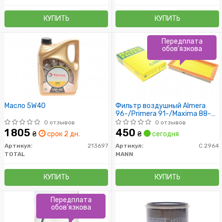
КУПИТЬ
КУПИТЬ
Передплата
обов'язкова
Масло 5W40
Фильтр воздушный Almera
96-/Primera 91-/Maxima 88-
04/Murano 03-
0 отзывов
0 отзывов
1 805
450
₴
срок 2 дн.
₴
сегодня
Артикул:
213697
Артикул:
C 2964
TOTAL
MANN
КУПИТЬ
КУПИТЬ
Передплата
обов'язкова