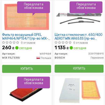
Передплата
Передплата
обов'язкова
обов'язкова
Фильтр воздушный OPEL
Щетка стеклоочист. 650/400
WA9464/AP154/1 (пр-во WIX-
AEROTWIN AR653S (пр-во
Filtron)
Bosch)
0 отзывов
0 отзывов
260
1 135
₴
сегодня
₴
сегодня
Артикул:
WA9464
Артикул:
3397118911
WIX FILTERS
BOSCH
Германия
Польша
КУПИТЬ
КУПИТЬ
Передплата
обов'язкова