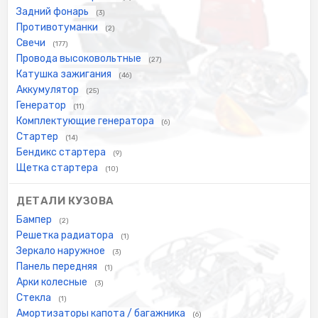
Задний фонарь
(3)
Противотуманки
(2)
Свечи
(177)
Провода высоковольтные
(27)
Катушка зажигания
(46)
Аккумулятор
(25)
Генератор
(11)
Комплектующие генератора
(6)
Стартер
(14)
Бендикс стартера
(9)
Щетка стартера
(10)
ДЕТАЛИ КУЗОВА
Бампер
(2)
Решетка радиатора
(1)
Зеркало наружное
(3)
Панель передняя
(1)
Арки колесные
(3)
Стекла
(1)
Амортизаторы капота / багажника
(6)