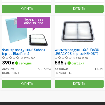
КУПИТЬ
КУПИТЬ
Передплата
обов'язкова
Фильтр воздушный Subaru
Фильтр воздушный SUBARU
(пр-во Blue Print)
LEGACY 03-(пр-во HENGST)
0 отзывов
0 отзывов
390
535
₴
сегодня
₴
сегодня
Артикул:
ADS72213
Артикул:
E522L
BLUE PRINT
HENGST FILTER
КУПИТЬ
КУПИТЬ