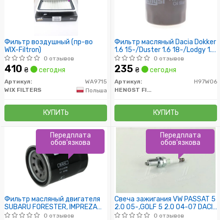
Фильтр воздушный (пр-во
Фильтр масляный Dacia Dokker
WIX-Filtron)
1.6 15-/Duster 1.6 18-/Lodgy 1.5
15-/Renault Clio IV 1.6
0 отзывов
0 отзывов
13-/Megane IV 1.6 12-
410
235
₴
сегодня
₴
сегодня
Артикул:
WA9715
Артикул:
H97W06
WIX FILTERS
HENGST FILTER
Польша
КУПИТЬ
КУПИТЬ
Передплата
Передплата
обов'язкова
обов'язкова
Фильтр масляный двигателя
Свеча зажигания VW PASSAT 5
SUBARU FORESTER, IMPREZA
2.0 05-,GOLF 5 2.0 04-07 DACIA
1.6, 2.0 10- (пр-во KNECHT-
LOGAN (1.4,1.6) 04- (пр-во NGK)
0 отзывов
0 отзывов