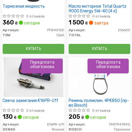
Тормозная жидкость
Масло моторное Total Quartz
9000 Energy 5W-40 (4 л)
0 отзывов
0 отзывов
360
1 500
₴
сегодня
₴
завтра
Артикул:
PFB401SE
Артикул:
216600
TRW
США
TOTAL
КУПИТЬ
КУПИТЬ
Передплата
Передплата
обов'язкова
обов'язкова
Свеча зажигания K16PR-U11
Ремень поликлин. 4PK850 (пр-
во Bosch)
0 отзывов
0 отзывов
130
205
₴
сегодня
₴
сегодня
Артикул:
K16PR-U11
Артикул:
1987947895
DENSO
Япония
BOSCH
Германия