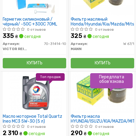
Герметик силиконовый /
Фильтр масляный
чёрный/ -50C +300C 70ML
Honda/Hyundai/Kia/Mazda/Mitsu
0 отзывов
0 отзывов
335
325
₴
сегодня
₴
сегодня
Артикул:
70-31414-10
Артикул:
W 67/1
VICTOR REINZ
MANN
КУПИТЬ
КУПИТЬ
Передплата
Топ продаж
обов'язкова
Масло моторное Total Quartz
Фильтр масла
Ineo MC3 5W-30 (5 л)
HYUNDAI/ISUZU/KIA/MAZDA/MIT
0 отзывов
0 отзывов
2 310
290
₴
сегодня
₴
сегодня