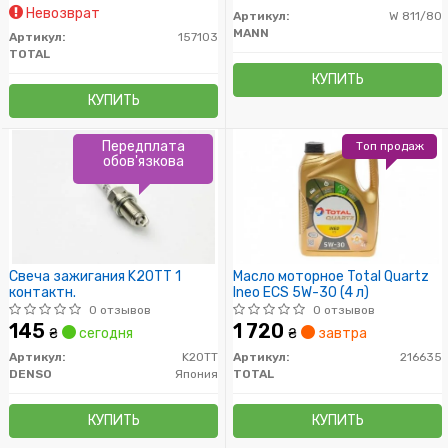
Невозврат
Артикул:
W 811/80
MANN
Артикул:
157103
TOTAL
КУПИТЬ
КУПИТЬ
Передплата
Топ продаж
обов'язкова
Свеча зажигания K20TT 1
Масло моторное Total Quartz
контактн.
Ineo ECS 5W-30 (4 л)
0 отзывов
0 отзывов
145
1 720
₴
сегодня
₴
завтра
Артикул:
K20TT
Артикул:
216635
DENSO
Япония
TOTAL
КУПИТЬ
КУПИТЬ