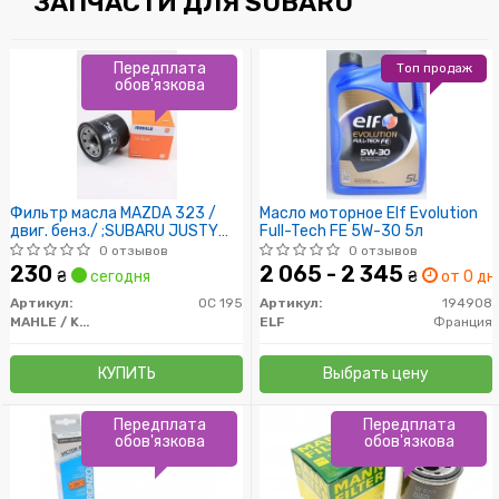
ЗАПЧАСТИ ДЛЯ SUBARU
Передплата
Топ продаж
обов'язкова
Фильтр масла MAZDA 323 /
Масло моторное Elf Evolution
двиг. бенз./ ;SUBARU JUSTY
Full-Tech FE 5W-30 5л
H=65MM
0 отзывов
0 отзывов
230
2 065 - 2 345
₴
сегодня
₴
от 0 дн.
Артикул:
OC 195
Артикул:
194908
MAHLE / KNECHT
ELF
Франция
КУПИТЬ
Выбрать цену
Передплата
Передплата
обов'язкова
обов'язкова