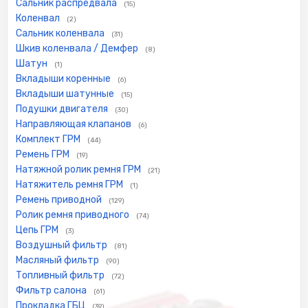
Сальник распредвала
(15)
Коленвал
(2)
Сальник коленвала
(31)
Шкив коленвала / Демфер
(8)
Шатун
(1)
Вкладыши коренные
(6)
Вкладыши шатунные
(15)
Подушки двигателя
(30)
Направляющая клапанов
(6)
Комплект ГРМ
(44)
Ремень ГРМ
(19)
Натяжной ролик ремня ГРМ
(21)
Натяжитель ремня ГРМ
(1)
Ремень приводной
(129)
Ролик ремня приводного
(74)
Цепь ГРМ
(3)
Воздушный фильтр
(81)
Масляный фильтр
(90)
Топливный фильтр
(72)
Фильтр салона
(61)
Прокладка ГБЦ
(39)