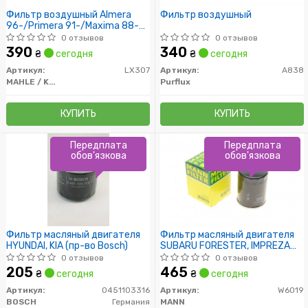
Фильтр воздушный Almera
Фильтр воздушный
96-/Primera 91-/Maxima 88-
04/Murano 03-
0 отзывов
0 отзывов
390
340
₴
сегодня
₴
сегодня
Артикул:
LX307
Артикул:
A838
MAHLE / KNECHT
Purflux
КУПИТЬ
КУПИТЬ
Передплата
Передплата
обов'язкова
обов'язкова
Фильтр масляный двигателя
Фильтр масляный двигателя
HYUNDAI, KIA (пр-во Bosch)
SUBARU FORESTER, IMPREZA
1.6, 2.0 10- (пр-во MANN)
0 отзывов
0 отзывов
205
465
₴
сегодня
₴
сегодня
Артикул:
0451103316
Артикул:
W6019
BOSCH
Германия
MANN