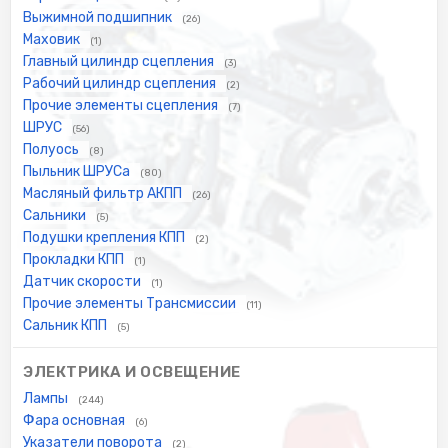
Выжимной подшипник
(26)
Маховик
(1)
Главный цилиндр сцепления
(3)
Рабочий цилиндр сцепления
(2)
Прочие элементы сцепления
(7)
ШРУС
(56)
Полуось
(8)
Пыльник ШРУСа
(80)
Масляный фильтр АКПП
(26)
Сальники
(5)
Подушки крепления КПП
(2)
Прокладки КПП
(1)
Датчик скорости
(1)
Прочие элементы Трансмиссии
(11)
Сальник КПП
(5)
ЭЛЕКТРИКА И ОСВЕЩЕНИЕ
Лампы
(244)
Фара основная
(6)
Указатели поворота
(2)