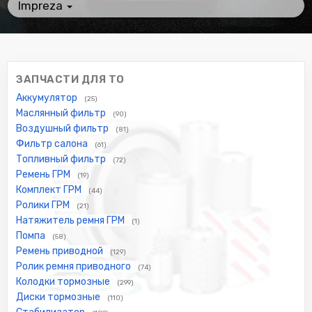
Impreza
ЗАПЧАСТИ ДЛЯ ТО
Аккумулятор
(25)
Маслянный фильтр
(90)
Воздушный фильтр
(81)
Фильтр салона
(61)
Топливный фильтр
(72)
Ремень ГРМ
(19)
Комплект ГРМ
(44)
Ролики ГРМ
(21)
Натяжитель ремня ГРМ
(1)
Помпа
(58)
Ремень приводной
(129)
Ролик ремня приводного
(74)
Колодки тормозные
(299)
Диски тормозные
(110)