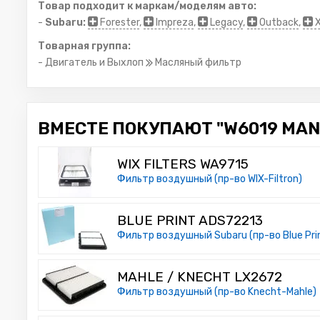
Товар подходит к маркам/моделям авто:
-
Subaru:
Forester
,
Impreza
,
Legacy
,
Outback
,
Товарная группа:
- Двигатель и Выхлоп
Масляный фильтр
ВМЕСТЕ ПОКУПАЮТ "W6019 MAN
WIX FILTERS WA9715
Фильтр воздушный (пр-во WIX-Filtron)
BLUE PRINT ADS72213
Фильтр воздушный Subaru (пр-во Blue Pri
MAHLE / KNECHT LX2672
Фильтр воздушный (пр-во Knecht-Mahle)