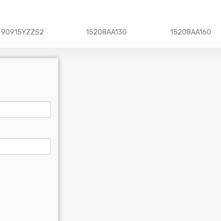
90915YZZS2
15208AA130
15208AA160