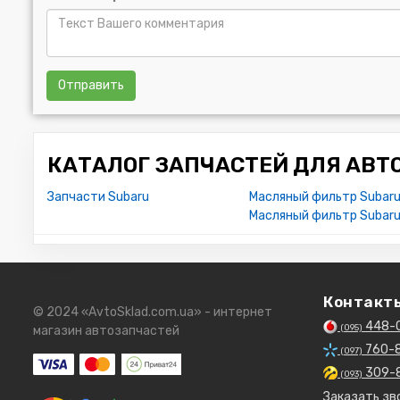
Отправить
КАТАЛОГ ЗАПЧАСТЕЙ ДЛЯ АВТ
Запчасти Subaru
Масляный фильтр Subaru
Масляный фильтр Subaru
Контакт
© 2024 «AvtoSklad.com.ua» - интернет
448-
(095)
магазин автозапчастей
760-
(097)
309-
(093)
Заказать зв