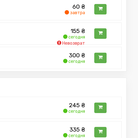
60
₴
завтра
155
₴
сегодня
Невозврат
300
₴
сегодня
245
₴
сегодня
335
₴
сегодня