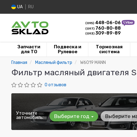
UA
RU
448-06-06
(095)
760-80-88
(097)
309-89-89
(093)
Запчасти
Подвеска и
Тормозная
для ТО
Рулевое
система
Главная
Масляный фильтр
W6019 MANN
Фильтр масляный двигателя SU
0 отзывов
Уточните
Выберите год
Выберите м
автомобиль: