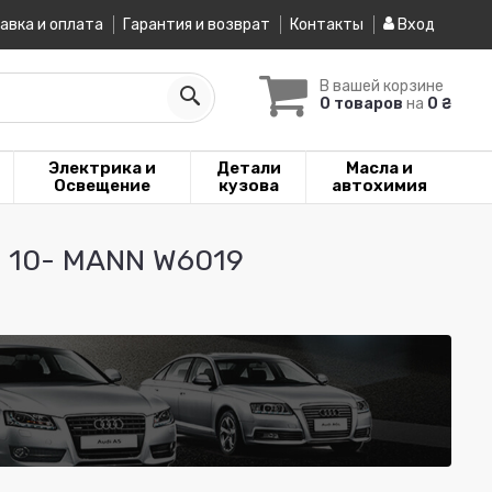
авка и оплата
Гарантия и возврат
Контакты
Вход
В вашей корзине
0 товаров
на
0 ₴
Электрика и
Детали
Масла и
Освещение
кузова
автохимия
0 10- MANN W6019