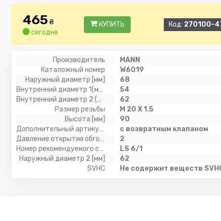
465
₴
КУПИТЬ
Код:
270100-4
сегодня
Производитель
MANN
Каталожный номер
W6019
Наружный диаметр [мм]
68
Внутренний диаметр 1(мм)
54
Внутренний диаметр 2 (мм)
62
Размер резьбы
M 20 X 1.5
Высота [мм]
90
Дополнительный артикул / дополнительная информация 2
с возвратным клапаном
Давление открытия обгонного клапана [бар]
2
Номер рекомендуемого специального инструмента
LS 6/1
Наружный диаметр 2 [мм]
62
SVHC
Не содержит веществ SVH