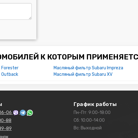
ОМОБИЛЕЙ К КОТОРЫМ ПРИМЕНЯЕТС
 Forester
Масляный фильтр Subaru Impreza
 Outback
Масляный фильтр Subaru XV
ы
График работы
06-06
Пн-Пт: 9:00-18:00
Сб: 10:00-14:00
80-88
Вс: Выходной
89-89
онок