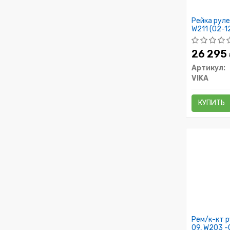
Рейка руле
W211 (02-1
26 295
Артикул:
VIKA
КУПИТЬ
Рем/к-кт р
09, W203 -