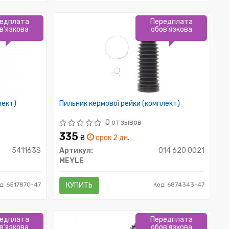
едплата
Передплата
в'язкова
обов'язкова
лект)
Пильник кермової рейки (комплект)
0 отзывов
335
₴
срок 2 дн.
541163S
Артикул:
014 620 0021
MEYLE
д: 6517870-47
КУПИТЬ
Код: 6874343-47
едплата
Передплата
в'язкова
обов'язкова