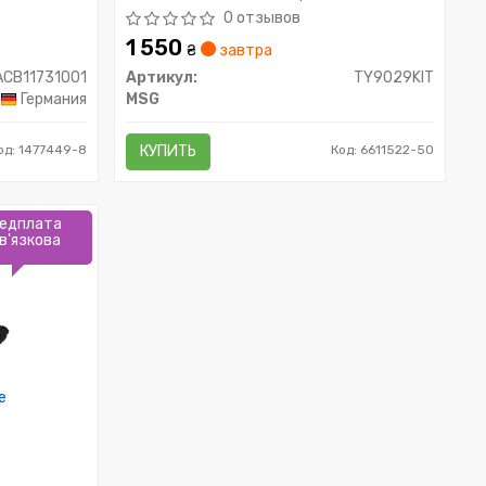
CRUIISER J15 09-13,LEXUS GX 460 09-
0 отзывов
1 550
₴
завтра
ACB11731001
Артикул:
TY9029KIT
Германия
MSG
од: 1477449-8
КУПИТЬ
Код: 6611522-50
едплата
в'язкова
е