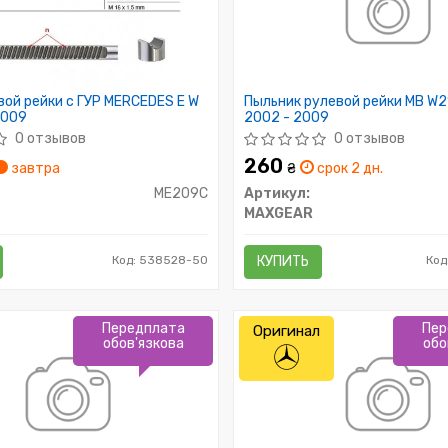
ой рейки с ГУР MERCEDES E W
Пыльник рулевой рейки MB W21
2009
2002 - 2009
0 отзывов
0 отзывов
260
завтра
₴
срок 2 дн.
ME209C
Артикул:
MAXGEAR
Код: 538528-50
КУПИТЬ
Код
Передплата
Пер
Оригинал
обов'язкова
обо