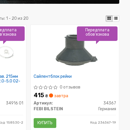
ты:
1 - 20 из 20
едплата
Передплата
в'язкова
обов'язкова
ав. 215мм
Сайлентблок рейки
2.0-5.0 02-
0 отзывов
415
₴
завтра
34916 01
Артикул:
34367
FEBI BILSTEIN
Германия
Код: 158530-2
КУПИТЬ
Код: 236367-19