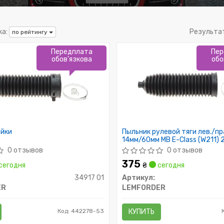
а:
Результа
по рейтингу
Передплата
Пер
обов'язкова
обо
ейки
Пыльник рулевой тяги лев./пр
14мм/60мм MB E-Class (W211) 
0 отзывов
0 отзывов
375
сегодня
₴
сегодня
34917 01
Артикул:
ER
LEMFORDER
Код: 442278-53
КУПИТЬ