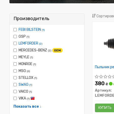
Сортировк
Производитель
FEBI BILSTEIN
(1)
GSP
(1)
LEMFORDER
(2)
MERCEDES-BENZ
OEM
(2)
MEYLE
(1)
MONROE
(1)
Пыльник р
MSG
(6)
STELLOX
(1)
380
₴
SWAG
(1)
Артикул:
VAICO
(1)
LEMFORD
VIKA
(1)
Показать все ↓
КУПИТЬ