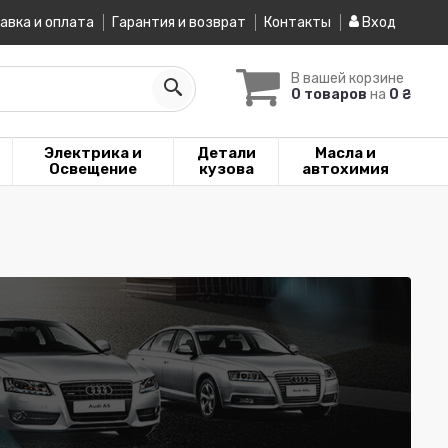
авка и оплата
Гарантия и возврат
Контакты
Вход
В вашей корзине
0 товаров
на
0 ₴
Электрика и
Детали
Масла и
Освещение
кузова
автохимия