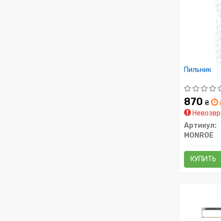
Пильник
870
₴
Невозвр
Артикул:
MONROE
КУПИТЬ