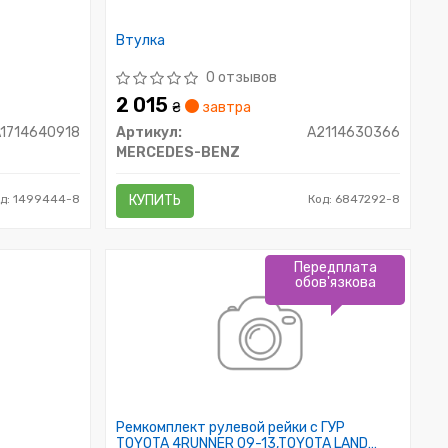
Втулка
0 отзывов
2 015
₴
завтра
A1714640918
Артикул:
A2114630366
MERCEDES-BENZ
д: 1499444-8
КУПИТЬ
Код: 6847292-8
Передплата
обов'язкова
Ремкомплект рулевой рейки с ГУР
TOYOTA 4RUNNER 09-13,TOYOTA LAND