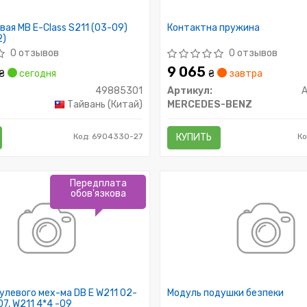
вая MB E-Class S211 (03-09)
Контактна пружина
2)
0 отзывов
0 отзывов
9 065
₴
сегодня
₴
завтра
49885301
Артикул:
Тайвань (Китай)
MERCEDES-BENZ
Код: 6904330-27
КУПИТЬ
Ко
Передплата
обов'язкова
улевого мех-ма DB E W211 02-
Модуль подушки безпеки
07, W211 4*4 -09