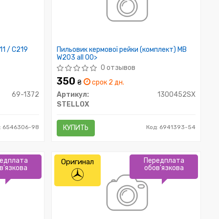
1 / C219
Пильовик кермової рейки (комплект) MB
W203 all 00>
0 отзывов
350
₴
срок 2 дн.
69-1372
Артикул:
1300452SX
STELLOX
: 6546306-98
КУПИТЬ
Код: 6941393-54
едплата
Передплата
Оригинал
в'язкова
обов'язкова