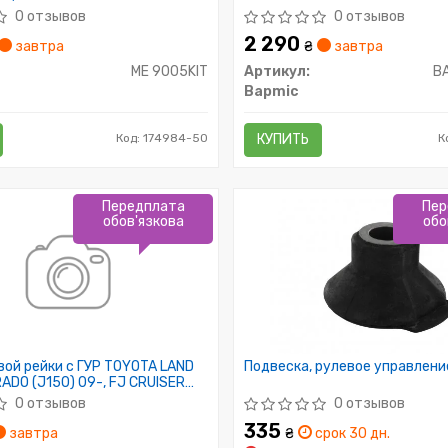
0 отзывов
0 отзывов
2 290
завтра
₴
завтра
ME 9005KIT
Артикул:
B
Bapmic
Код: 174984-50
КУПИТЬ
К
Передплата
Пер
обов'язкова
обо
ой рейки с ГУР TOYOTA LAND
Подвеска, рулевое управлени
ADO (J150) 09-, FJ CRUISER
18
0 отзывов
0 отзывов
335
завтра
₴
срок 30 дн.