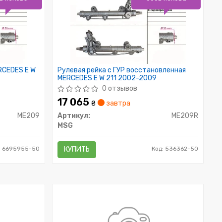
RCEDES E W
Рулевая рейка с ГУР восстановленная
MERCEDES E W 211 2002-2009
0 отзывов
17 065
₴
завтра
ME209
Артикул:
ME209R
MSG
: 6695955-50
КУПИТЬ
Код: 536362-50