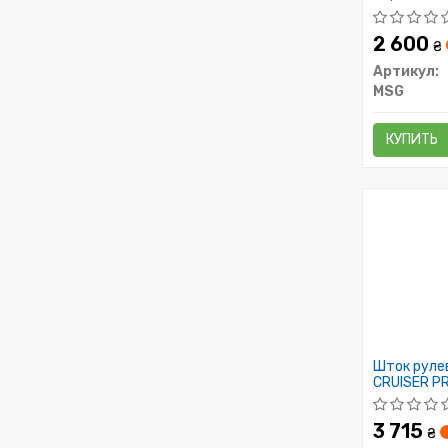
2 600
₴
Артикул:
MSG
КУПИТЬ
Шток рулев
CRUISER PR
(GSJ1) 06-
3 715
₴