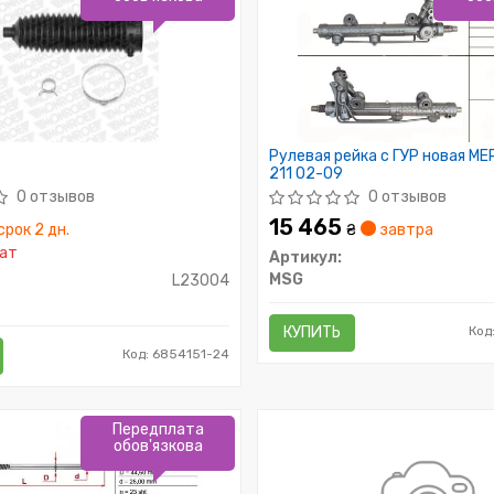
Рулевая рейка с ГУР новая ME
211 02-09
0 отзывов
0 отзывов
15 465
срок 2 дн.
₴
завтра
ат
Артикул:
MSG
L23004
КУПИТЬ
Код
Код: 6854151-24
Передплата
обов'язкова