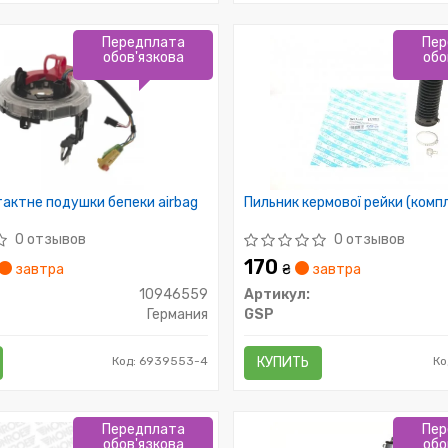
Передплата
Пер
обов'язкова
обо
тактне подушки бепеки airbag
Пильник кермової рейки (комп
0 отзывов
0 отзывов
170
завтра
₴
завтра
10946559
Артикул:
Германия
GSP
Код: 6939553-4
КУПИТЬ
Ко
Передплата
Пер
обов'язкова
обо