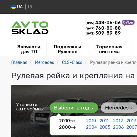
UA
RU
448-06-06
(095)
760-80-88
(097)
309-89-89
(093)
Запчасти
Подвеска и
Тормозная
для ТО
Рулевое
система
Главная
Mercedes
CLS-Class
Рулевая рейка и креп
Рулевая рейка и крепление на
Уточните
Выберите год
Mercedes
автомобиль:
2010-е
2010
2011
2012
2013
2000-е
2004
2005
2006
2007