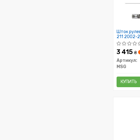
Шток рулев
211 2002-
3 415
₴
Артикул:
MSG
КУПИТЬ