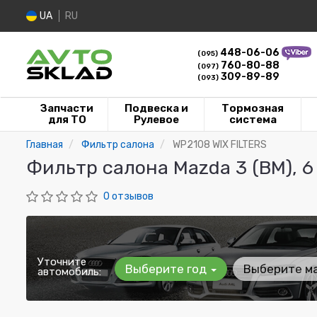
UA
RU
448-06-06
(095)
760-80-88
(097)
309-89-89
(093)
Запчасти
Подвеска и
Тормозная
для ТО
Рулевое
система
Главная
Фильтр салона
WP2108 WIX FILTERS
Фильтр салона Mazda 3 (BM), 6 
0 отзывов
Уточните
Выберите год
Выберите м
автомобиль: