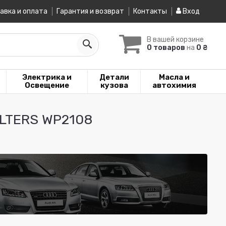
авка и оплата
Гарантия и возврат
Контакты
Вход
В вашей корзине
0 товаров
на
0 ₴
Электрика и
Детали
Масла и
Освещение
кузова
автохимия
FILTERS WP2108