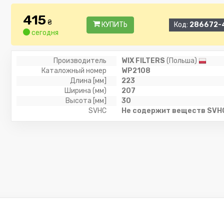
415
₴
КУПИТЬ
Код:
286672-
сегодня
Производитель
WIX FILTERS
(Польша)
Каталожный номер
WP2108
Длина [мм]
223
Ширина (мм)
207
Высота [мм]
30
SVHC
Не содержит веществ SVH