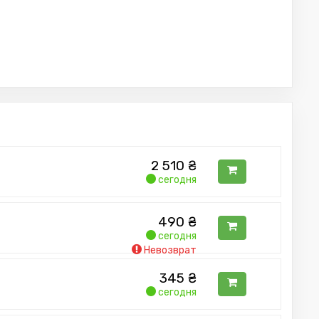
2 510
₴
сегодня
490
₴
сегодня
Невозврат
345
₴
сегодня