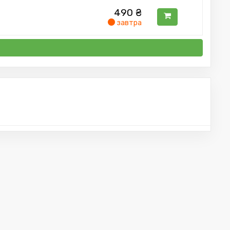
490
₴
завтра