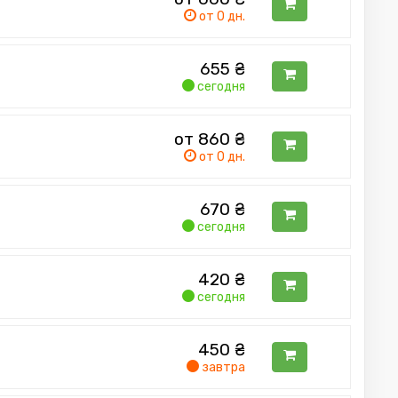
от 0 дн.
655
₴
сегодня
от 860
₴
от 0 дн.
670
₴
сегодня
420
₴
сегодня
450
₴
завтра