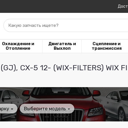
Дост
Какую запчасть ищете?
Охлаждение и
Двигатель и
Сцепление и
Отопление
Выхлоп
трансмиссия
(GJ), CX-5 12- (WIX-FILTERS) WIX 
арку
Выберите модель