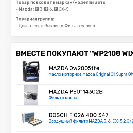
Товар подходит к маркам/моделям авто:
-
Mazda:
3
,
6
,
CX-5
Товарная группа:
- Двигатель и Выхлоп
Фильтр салона
ВМЕСТЕ ПОКУПАЮТ "WP2108 WIX 
MAZDA 0w2005tfe
Масло моторное Mazda Original Oil Supra 0
MAZDA PE0114302B
Фильтр масла
BOSCH F 026 400 347
Воздушный фильтр MAZDA 3, 6, CX-5 2.0/2.