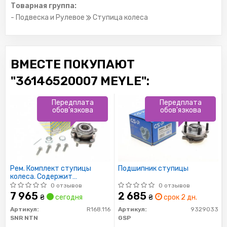
Товарная группа:
- Подвеска и Рулевое
Ступица колеса
ВМЕСТЕ ПОКУПАЮТ
"36146520007 MEYLE":
Передплата
Передплата
обов'язкова
обов'язкова
Рем. Комплект ступицы
Подшипник ступицы
колеса. Содержит
крепежные элементы и
0 отзывов
0 отзывов
ступицу в сборе
7 965
2 685
₴
сегодня
₴
срок 2 дн.
Артикул:
R168.116
Артикул:
9329033
SNR NTN
GSP