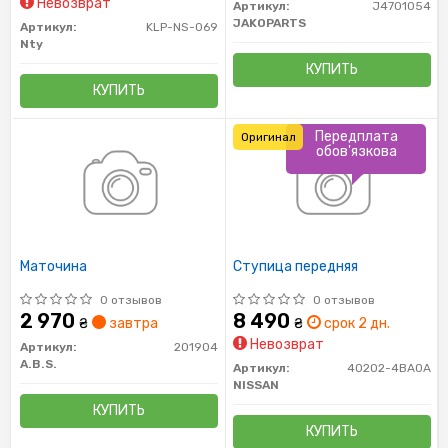
Невозврат
Артикул:
J4701054
JAKOPARTS
Артикул:
KLP-NS-069
Nty
КУПИТЬ
КУПИТЬ
Передплата
Оригинал
обов'язкова
Маточина
Ступица передняя
0 отзывов
0 отзывов
2 970
8 490
₴
завтра
₴
срок 2 дн.
Невозврат
Артикул:
201904
A.B.S.
Артикул:
40202-4BA0A
NISSAN
КУПИТЬ
КУПИТЬ