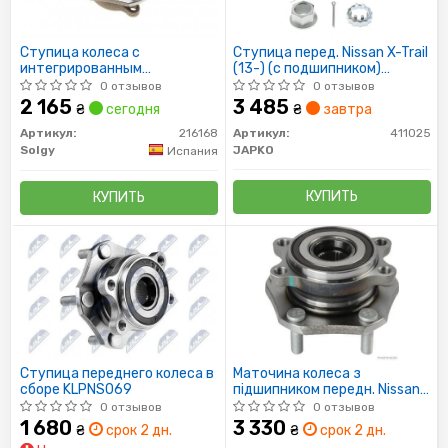
Ступица колеса с
Ступица перед. Nissan X-Trail
интегрированным
(13-) (с подшипником)
подшипником
(411025) JAPKO
0 отзывов
0 отзывов
2 165
3 485
₴
сегодня
₴
завтра
Артикул:
216168
Артикул:
411025
Solgy
JAPKO
Испания
КУПИТЬ
КУПИТЬ
Ступица переднего колеса в
Маточина колеса з
сборе KLPNS069
підшипником передн. Nissan
Qashqai 2, X-Trail 3 13- (вир-
0 отзывов
0 отзывов
во Jakoparts)
1 680
3 330
₴
срок 2 дн.
₴
срок 2 дн.