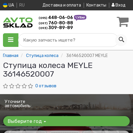
UA
RU
Доставка и оплата
Контакты
Вход
448-06-06
(095)
760-80-88
(097)
309-89-89
(093)
Какую запчасть ищете?
Главная
Ступица колеса
36146520007 MEYLE
Ступица колеса MEYLE
36146520007
0 отзывов
Уточните
автомобиль:
Выберите год