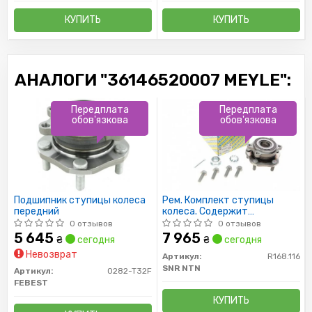
КУПИТЬ
КУПИТЬ
АНАЛОГИ "36146520007 MEYLE":
Передплата
Передплата
обов'язкова
обов'язкова
Подшипник ступицы колеса
Рем. Комплект ступицы
передний
колеса. Содержит
крепежные элементы и
0 отзывов
0 отзывов
ступицу в сборе
5 645
7 965
₴
сегодня
₴
сегодня
Невозврат
Артикул:
R168.116
SNR NTN
Артикул:
0282-T32F
FEBEST
КУПИТЬ