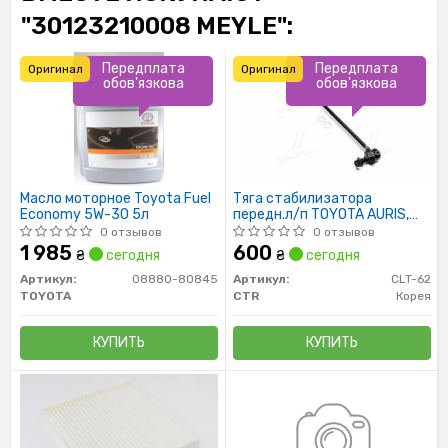
"30123210008 MEYLE":
Передплата
Передплата
Оригинал
Оригинал
обов'язкова
обов'язкова
Масло моторное Toyota Fuel
Тяга стабилизатора
Economy 5W-30 5л
передн.л/п TOYOTA AURIS,
AVENSIS, COROLLA, RAV 4 III,IV,
0 отзывов
0 отзывов
VERSO 06-
1 985
600
₴
сегодня
₴
сегодня
Артикул:
08880-80845
Артикул:
CLT-62
TOYOTA
CTR
Корея
КУПИТЬ
КУПИТЬ