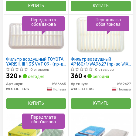
КУПИТЬ
КУПИТЬ
Передплата
Передплата
обов'язкова
обов'язкова
Фильтр воздушный TOYOTA
Фильтр воздушный
YARIS II, III 1.33 VVT 09- (пр-во
AP160/1/WA9627 (пр-во WIX-
WIX-FILTERS)
Filtron)
0 отзывов
0 отзывов
320
360
₴
сегодня
₴
сегодня
Артикул:
WA6665
Артикул:
WA9627
WIX FILTERS
WIX FILTERS
Польша
Польша
КУПИТЬ
КУПИТЬ
Передплата
обов'язкова