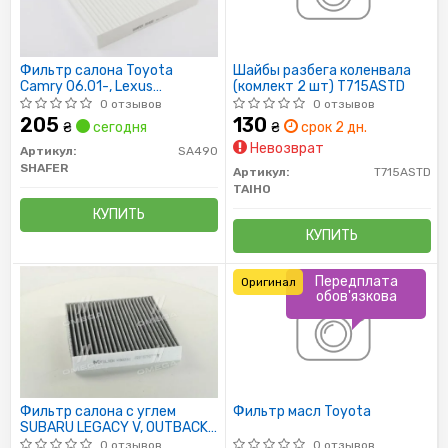
Фильтр салона Toyota
Шайбы разбега коленвала
Camry 06.01-, Lexus
(комлект 2 шт) T715ASTD
GS300/GS430 05.01-, IS220
0 отзывов
0 отзывов
05.11-
205
130
₴
сегодня
₴
срок 2 дн.
Невозврат
Артикул:
SA490
SHAFER
Артикул:
T715ASTD
TAIHO
КУПИТЬ
КУПИТЬ
Передплата
Оригинал
обов'язкова
Фильтр салона с углем
Фильтр масл Toyota
SUBARU LEGACY V, OUTBACK,
TREZIA; TOYOTA AURIS,
0 отзывов
0 отзывов