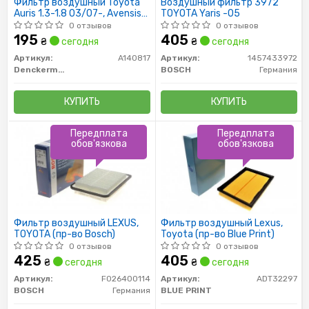
Фильтр воздушный Toyota
Воздушный фильтр 3972
Auris 1.3-1.8 03/07-, Avensis
TOYOTA Yaris -05
1.6-2.0 02/09-, RAV 4 2.0
0 отзывов
0 отзывов
12/08-
195
405
₴
сегодня
₴
сегодня
Артикул:
A140817
Артикул:
1457433972
Denckermann
BOSCH
Германия
КУПИТЬ
КУПИТЬ
Передплата
Передплата
обов'язкова
обов'язкова
Фильтр воздушный LEXUS,
Фильтр воздушный Lexus,
TOYOTA (пр-во Bosch)
Toyota (пр-во Blue Print)
0 отзывов
0 отзывов
425
405
₴
сегодня
₴
сегодня
Артикул:
F026400114
Артикул:
ADT32297
BOSCH
Германия
BLUE PRINT