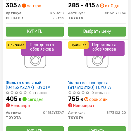
AVENSIS
305
285 - 415
₴
завтра
₴
от 0 дн.
Артикул:
K 9021C
Артикул:
04152-YZZA6
M-FILTER
Литва
TOYOTA
КУПИТЬ
Выбрать цену
Передплата
Передплата
Оригинал
Оригинал
обов'язкова
обов'язкова
Фильтр масляный
Указатель поворота
(04152YZZA7) TOYOTA
(8173102120) TOYOTA
0 отзывов
0 отзывов
405
755
₴
сегодня
₴
срок 2 дн.
Невозврат
Невозврат
Артикул:
04152YZZA7
Артикул:
8173102120
TOYOTA
TOYOTA