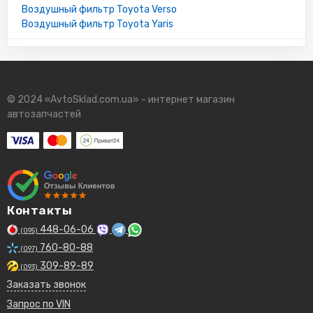
Воздушный фильтр Toyota Verso
Воздушный фильтр Toyota Yaris
© 2024 «AvtoSklad.com.ua» - интернет магазин
автозапчастей
Контакты
448-06-06
(095)
760-80-88
(097)
309-89-89
(093)
Заказать звонок
Запрос по VIN