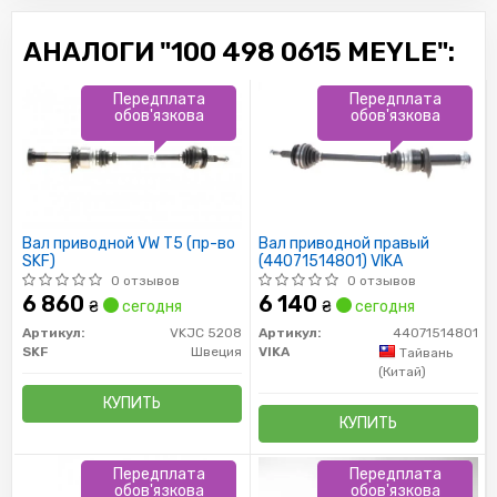
АНАЛОГИ "100 498 0615 MEYLE":
Передплата
Передплата
обов'язкова
обов'язкова
Вал приводной VW T5 (пр-во
Вал приводной правый
SKF)
(44071514801) VIKA
0 отзывов
0 отзывов
6 860
6 140
₴
сегодня
₴
сегодня
Артикул:
VKJC 5208
Артикул:
44071514801
SKF
Швеция
VIKA
Тайвань
(Китай)
КУПИТЬ
КУПИТЬ
Передплата
Передплата
обов'язкова
обов'язкова