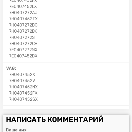
7E0407452FX
7E0407452LX
7H0407272AJ
7H0407452TX
7H0407272BC
7H0407272BK
7H0407272S
7H0407272CH
7E0407272MX
7E0407452BX
VAG:
7H0407452X
7H0407452V
7H0407452NX
7H0407452FX
7H0407452SX
НАПИСАТЬ КОММЕНТАРИЙ
Ваше имя