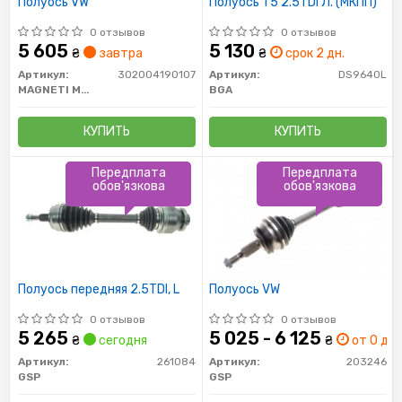
Полуось VW
Полуось T5 2.5TDI Л. (МКПП)
0 отзывов
0 отзывов
5 605
5 130
₴
завтра
₴
срок 2 дн.
Артикул:
302004190107
Артикул:
DS9640L
MAGNETI MARELLI
BGA
КУПИТЬ
КУПИТЬ
Передплата
Передплата
обов'язкова
обов'язкова
Полуось передняя 2.5TDI, L
Полуось VW
0 отзывов
0 отзывов
5 265
5 025 - 6 125
₴
сегодня
₴
от 0 дн.
Артикул:
261084
Артикул:
203246
GSP
GSP