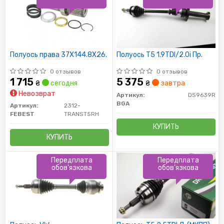
Полуось права 37X144.8X26.
Полуось T5 1.9TDI/2.0i Пр.
0 отзывов
0 отзывов
1 715
5 375
₴
сегодня
₴
завтра
Невозврат
Артикул:
DS9639R
BGA
Артикул:
2312-
FEBEST
TRANST5RH
КУПИТЬ
КУПИТЬ
Передплата
Передплата
обов'язкова
обов'язкова