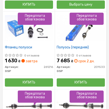
КУПИТЬ
Выбрать цену
Передплата
Передплата
обов'язкова
обов'язкова
Фланец полуоси
Полуось (передняя)
0 отзывов
0 отзывов
1 630
7 685
₴
завтра
₴
срок 2 дн.
Артикул:
261216
Артикул:
201533
GSP
GSP
КУПИТЬ
КУПИТЬ
Передплата
Передплата
обов'язкова
обов'язкова