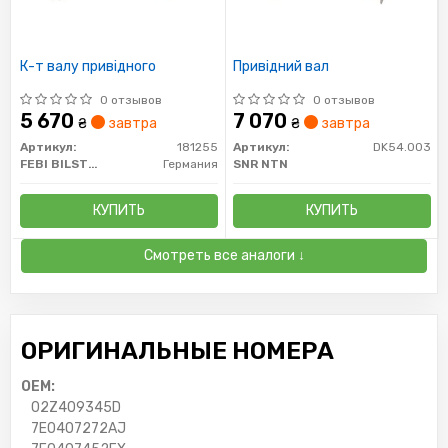
К-т валу привідного
Привідний вал
0 отзывов
0 отзывов
5 670
7 070
₴
завтра
₴
завтра
Артикул:
181255
Артикул:
DK54.003
FEBI BILSTEIN
Германия
SNR NTN
КУПИТЬ
КУПИТЬ
Смотреть все аналоги ↓
ОРИГИНАЛЬНЫЕ НОМЕРА
OEM:
02Z409345D
7E0407272AJ