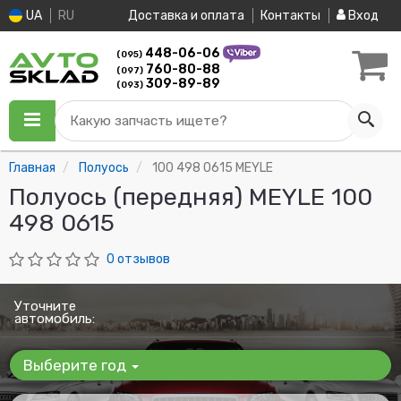
UA
RU
Доставка и оплата
Контакты
Вход
448-06-06
(095)
760-80-88
(097)
309-89-89
(093)
Какую запчасть ищете?
Главная
Полуось
100 498 0615 MEYLE
Полуось (передняя) MEYLE 100
498 0615
0 отзывов
Уточните
автомобиль:
Выберите год