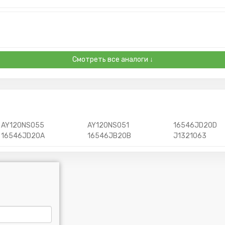
Смотреть все аналоги ↓
AY120NS055
AY120NS051
16546JD20D
16546JD20A
16546JB20B
J1321063