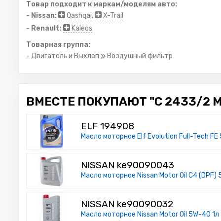
Товар подходит к маркам/моделям авто:
-
Nissan:
Qashqai
,
X-Trail
-
Renault:
Kaleos
Товарная группа:
- Двигатель и Выхлоп
Воздушный фильтр
ВМЕСТЕ ПОКУПАЮТ "C 2433/2 M
ELF 194908
Масло моторное Elf Evolution Full-Tech FE
NISSAN ke90090043
Масло моторное Nissan Motor Oil C4 (DPF)
NISSAN ke90090032
Масло моторное Nissan Motor Oil 5W-40 1л