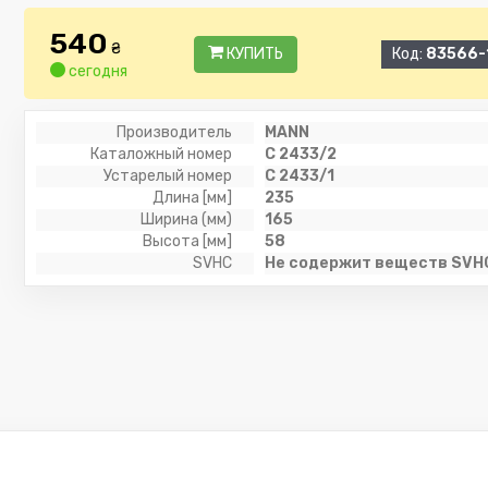
540
₴
КУПИТЬ
Код:
83566-
сегодня
Производитель
MANN
Каталожный номер
C 2433/2
Устарелый номер
C 2433/1
Длина [мм]
235
Ширина (мм)
165
Высота [мм]
58
SVHC
Не содержит веществ SVH