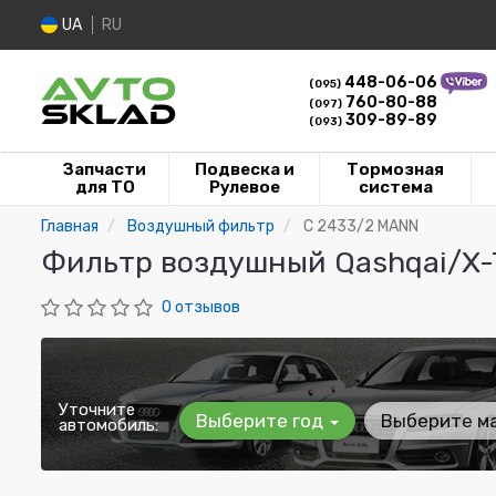
UA
RU
448-06-06
(095)
760-80-88
(097)
309-89-89
(093)
Запчасти
Подвеска и
Тормозная
для ТО
Рулевое
система
Главная
Воздушный фильтр
C 2433/2 MANN
Фильтр воздушный Qashqai/X-Tr
0 отзывов
Уточните
Выберите год
Выберите м
автомобиль: