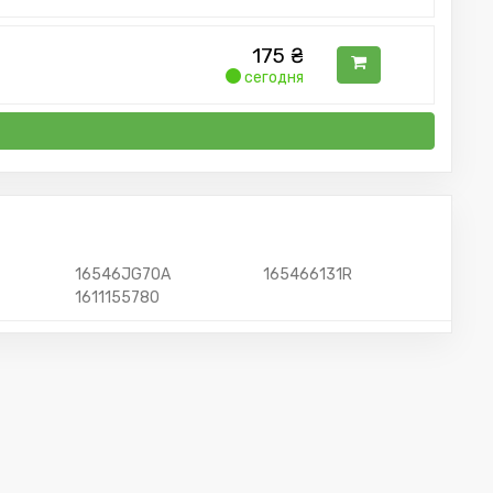
175
₴
сегодня
16546JG70A
165466131R
1611155780