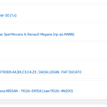
5W-30 (1 л)
; Opel Movano A; Renault Megane (пр-во MANN)
TROEN AX,BX,C3,C4,ZX ; DACIA LOGAN ; FIAT DUCATO
на NISSAN - 11026-EN10A (зам.11026-4N200)