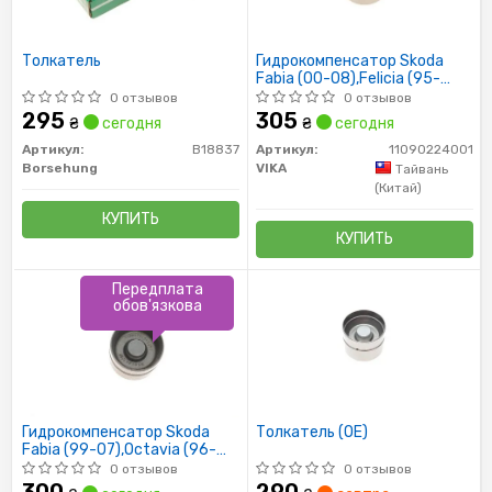
Толкатель
Гидрокомпенсатор Skoda
Fabia (00-08),Felicia (95-
02),Octavia (96-10)/VWGolf
0 отзывов
0 отзывов
(82-
295
305
₴
сегодня
₴
сегодня
Артикул:
B18837
Артикул:
11090224001
Borsehung
VIKA
Тайвань
(Китай)
КУПИТЬ
КУПИТЬ
Передплата
обов'язкова
Гидрокомпенсатор Skoda
Толкатель (OE)
Fabia (99-07),Octavia (96-
07)/VW Passat (96-05)
0 отзывов
0 отзывов
(11090224
300
290