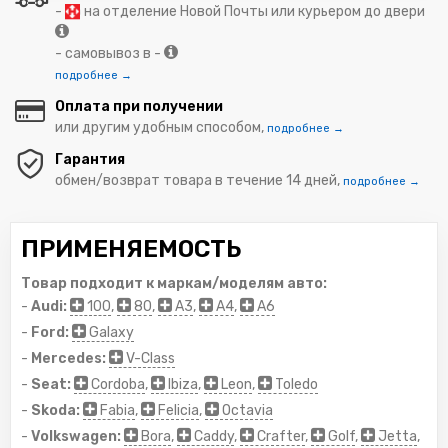
-
на отделение Новой Почты или курьером до двери
- самовывоз в -
подробнее →
Оплата при получении
или другим удобным способом,
подробнее →
Гарантия
обмен/возврат товара в течение 14 дней,
подробнее →
ПРИМЕНЯЕМОСТЬ
Товар подходит к маркам/моделям авто:
-
Audi:
100
,
80
,
A3
,
A4
,
A6
-
Ford:
Galaxy
-
Mercedes:
V-Class
-
Seat:
Cordoba
,
Ibiza
,
Leon
,
Toledo
-
Skoda:
Fabia
,
Felicia
,
Octavia
-
Volkswagen:
Bora
,
Caddy
,
Crafter
,
Golf
,
Jetta
,