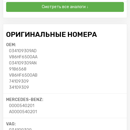
Смотреть все аналоги ↓
ОРИГИНАЛЬНЫЕ НОМЕРА
OEM:
034109309AD
V86HF6500AA
034109309AN
9186568
V86HF6500AB
74109309
34109309
MERCEDES-BENZ:
0000540201
A0000540201
VAG: