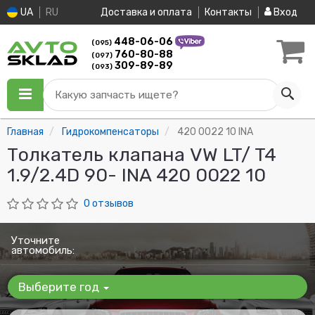
UA
RU
Доставка и оплата
Контакты
Вход
448-06-06
(095)
760-80-88
(097)
309-89-89
(093)
Какую запчасть ищете?
Главная
Гидрокомпенсаторы
420 0022 10 INA
Толкатель клапана VW LT/ T4
1.9/2.4D 90- INA 420 0022 10
0 отзывов
Уточните
автомобиль:
Выберите год