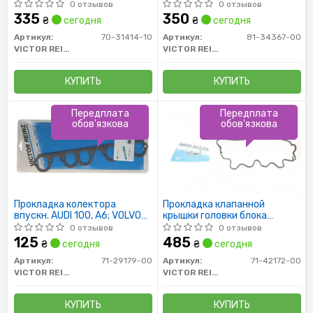
1.6i/1.9/2.0 TDI/SDI 04-
0 отзывов
0 отзывов
(тефлон)
335
350
₴
сегодня
₴
сегодня
Артикул:
70-31414-10
Артикул:
81-34367-00
VICTOR REINZ
VICTOR REINZ
КУПИТЬ
КУПИТЬ
Передплата
Передплата
обов'язкова
обов'язкова
Прокладка колектора
Прокладка клапанной
впускн. AUDI 100, A6; VOLVO
крышки головки блока
850, S70, S80; VW CRAFTER
цилиндров двигателя
0 отзывов
0 отзывов
125
485
₴
сегодня
₴
сегодня
Артикул:
71-29179-00
Артикул:
71-42172-00
VICTOR REINZ
VICTOR REINZ
КУПИТЬ
КУПИТЬ