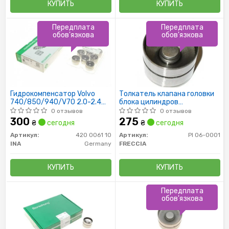
КУПИТЬ
КУПИТЬ
Передплата
Передплата
обов'язкова
обов'язкова
Гидрокомпенсатор Volvo
Толкатель клапана головки
740/850/940/V70 2.0-2.4
блока цилиндров
-00 (35x26)
гидравлический
0 отзывов
0 отзывов
300
275
₴
сегодня
₴
сегодня
Артикул:
420 0061 10
Артикул:
PI 06-0001
INA
Germany
FRECCIA
КУПИТЬ
КУПИТЬ
Передплата
обов'язкова