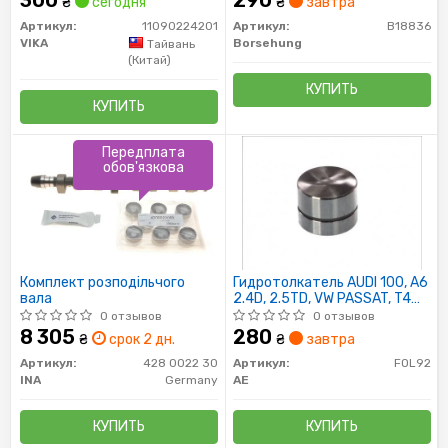
₴
сегодня
₴
завтра
Артикул:
11090224201
Артикул:
B18836
VIKA
Borsehung
Тайвань
(Китай)
КУПИТЬ
КУПИТЬ
Передплата
обов'язкова
Комплект розподільчого
Гидротолкатель AUDI 100, A6
вала
2.4D, 2.5TD, VW PASSAT, T4
1.9D (90-) (пр-во AE)
0 отзывов
0 отзывов
8 305
280
₴
срок 2 дн.
₴
завтра
Артикул:
428 0022 30
Артикул:
FOL92
INA
Germany
AE
КУПИТЬ
КУПИТЬ