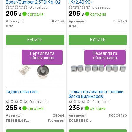
Boxer/Jumper 2.5TDi 96-02
1.9/2.4D 90-
0 отзывов
0 отзывов
205
205
₴
сегодня
₴
сегодня
Артикул:
HL6358
Артикул:
HL6390
BGA
BGA
КУПИТЬ
КУПИТЬ
Передплата
Передплата
обов'язкова
обов'язкова
Гидротолкатель
Толкатель клапана головки
блока цилиндров
гидравлический
0 отзывов
0 отзывов
255
235
₴
сегодня
₴
сегодня
Артикул:
08064
Артикул:
50006460
FEBI BILSTEIN
Германия
KOLBENSCHMIDT