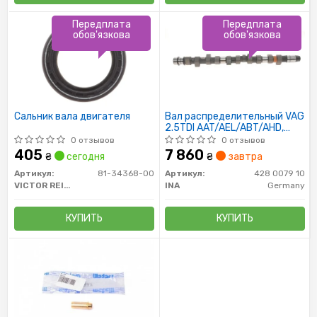
Передплата
Передплата
обов'язкова
обов'язкова
Сальник вала двигателя
Вал распределительный VAG
2.5TDI AAT/AEL/ABT/AHD,
VOLVO D5252T (пр-во INA)
0 отзывов
0 отзывов
405
7 860
₴
сегодня
₴
завтра
Артикул:
81-34368-00
Артикул:
428 0079 10
VICTOR REINZ
INA
Germany
КУПИТЬ
КУПИТЬ