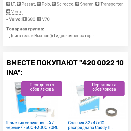
LT
,
Passat
,
Polo
,
Scirocco
,
Sharan
,
Transporter
,
Vento
-
Volvo:
S80
,
V70
Товарная группа:
- Двигатель и Выхлоп
Гидрокомпенсаторы
ВМЕСТЕ ПОКУПАЮТ "420 0022 10
INA":
Передплата
Передплата
обов'язкова
обов'язкова
Герметик силиконовый /
Сальник 32x47x10
чёрный/ -50C +300C 70ML
распредвала Caddy III