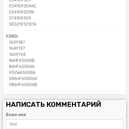
034109309
034109309AC
034109309N
074109309
SE021012101A
FORD:
1639187
1649127
1669765
86HF6500AB
86HF6500AA
95VW6500BA
V86HF6500AA
V86HF6500AB
НАПИСАТЬ КОММЕНТАРИЙ
Ваше имя