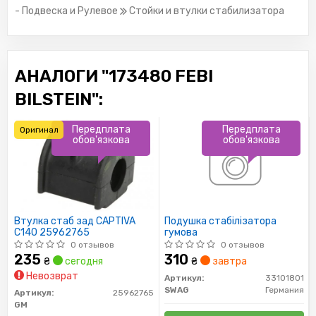
- Подвеска и Рулевое
Стойки и втулки стабилизатора
АНАЛОГИ "173480 FEBI
BILSTEIN":
Передплата
Передплата
Оригинал
обов'язкова
обов'язкова
Втулка стаб зад CAPTIVA
Подушка стабілізатора
C140 25962765
гумова
0 отзывов
0 отзывов
235
310
₴
сегодня
₴
завтра
Невозврат
Артикул:
33101801
SWAG
Германия
Артикул:
25962765
GM