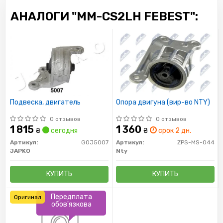
АНАЛОГИ "MM-CS2LH FEBEST":
Подвеска, двигатель
Опора двигуна (вир-во NTY)
0 отзывов
0 отзывов
1 815
1 360
₴
сегодня
₴
срок 2 дн.
Артикул:
GOJ5007
Артикул:
ZPS-MS-044
JAPKO
Nty
КУПИТЬ
КУПИТЬ
Передплата
Оригинал
обов'язкова