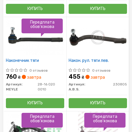
КУПИТЬ
КУПИТЬ
Передплата
обов'язкова
Наконечник тяги
Након. рул. тяги лев.
0 отзывов
0 отзывов
760
455
₴
завтра
₴
завтра
Артикул:
28-16 020
Артикул:
230805
MEYLE
0010
A.B.S.
КУПИТЬ
КУПИТЬ
Передплата
Передплата
обов'язкова
обов'язкова