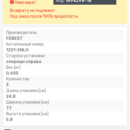
Код:
1694294-16
Невозврат
Возврату не подлежит
Под заказ после 100% предоплаты
Производитель
FEBEST
Каталожный номер
1221-ENLH
Сторона установки
спереди справа
Вес [кг]
0.605
Количество
3
Длина упаковки [см]
24.8
Ширина упаковки [см]
7.1
Высота упаковки [см]
5.8