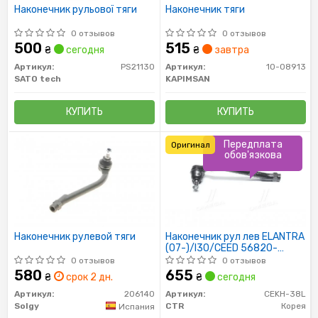
Наконечник рульової тяги
Наконечник тяги
0 отзывов
0 отзывов
500
515
₴
сегодня
₴
завтра
Артикул:
PS21130
Артикул:
10-08913
SATO tech
KAPIMSAN
КУПИТЬ
КУПИТЬ
Передплата
Оригинал
обов'язкова
Наконечник рулевой тяги
Наконечник рул лев ELANTRA
(07-)/I30/CEED 56820-
2H000 CTR
0 отзывов
0 отзывов
580
655
₴
срок 2 дн.
₴
сегодня
Артикул:
206140
Артикул:
CEKH-38L
Solgy
CTR
Корея
Испания