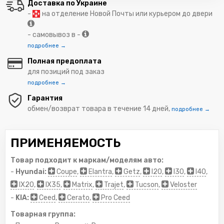
Доставка по Украине
-
на отделение Новой Почты или курьером до двери
- самовывоз в -
подробнее →
Полная предоплата
для позиций под заказ
подробнее →
Гарантия
обмен/возврат товара в течение 14 дней,
подробнее →
ПРИМЕНЯЕМОСТЬ
Товар подходит к маркам/моделям авто:
-
Hyundai:
Coupe
,
Elantra
,
Getz
,
I20
,
I30
,
I40
,
IX20
,
IX35
,
Matrix
,
Trajet
,
Tucson
,
Veloster
-
KIA:
Ceed
,
Cerato
,
Pro Ceed
Товарная группа: