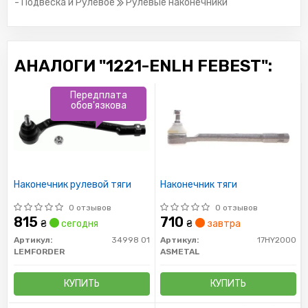
- Подвеска и Рулевое
Рулевые наконечники
АНАЛОГИ "1221-ENLH FEBEST":
Передплата
обов'язкова
Наконечник рулевой тяги
Наконечник тяги
0 отзывов
0 отзывов
815
710
₴
сегодня
₴
завтра
Артикул:
34998 01
Артикул:
17HY2000
LEMFORDER
ASMETAL
КУПИТЬ
КУПИТЬ