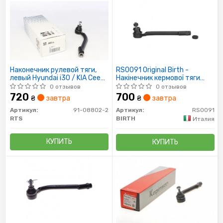
Наконечник рулевой тяги,
RS0091 Original Birth -
левый Hyundai i30 / KIA Ceed
Накінечник кермової тяги
06-16
#HYUNDAI i30 07- KIA CEE\'D
0 отзывов
0 отзывов
06- PRO CEE\'D 08-
720
700
₴
завтра
₴
завтра
Артикул:
91-08802-2
Артикул:
RS0091
RTS
BIRTH
Италия
КУПИТЬ
КУПИТЬ