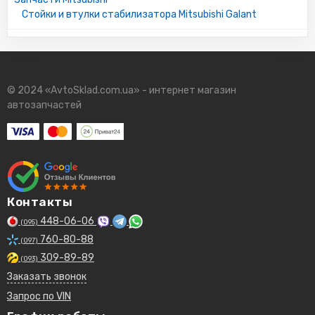
Стойки и втулки стабилизатора Mitsubishi Galant
© 2024 «AvtoSklad.com.ua» - интернет магазин
автозапчастей
Контакты
448-06-06
(095)
760-80-88
(097)
309-89-89
(093)
Заказать звонок
Запрос по VIN