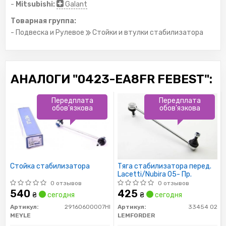
-
Mitsubishi:
Galant
Товарная группа:
- Подвеска и Рулевое
Стойки и втулки стабилизатора
АНАЛОГИ "0423-EA8FR FEBEST":
Передплата
Передплата
обов'язкова
обов'язкова
Стойка стабилизатора
Тяга cтабилизатора перед.
Lacetti/Nubira 05- Пр.
0 отзывов
0 отзывов
540
425
₴
сегодня
₴
сегодня
Артикул:
29160600007HD
Артикул:
33454 02
MEYLE
LEMFORDER