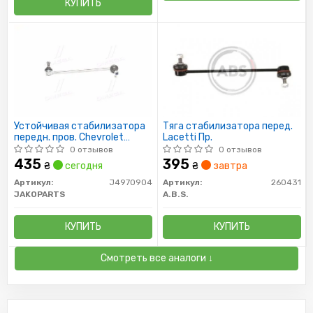
КУПИТЬ
Устойчивая стабилизатора
Тяга cтабилизатора перед.
передн. пров. Chevrolet
Lacetti Пр.
Lacetti -13, Daewoo Nubira
0 отзывов
0 отзывов
-09 (выр-во Jakoparts)
435
395
₴
сегодня
₴
завтра
Артикул:
J4970904
Артикул:
260431
JAKOPARTS
A.B.S.
КУПИТЬ
КУПИТЬ
Смотреть все аналоги ↓