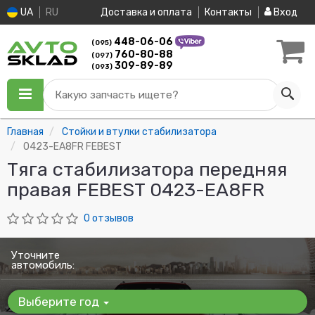
UA
RU
Доставка и оплата
Контакты
Вход
448-06-06
(095)
760-80-88
(097)
309-89-89
(093)
Какую запчасть ищете?
Главная
Стойки и втулки стабилизатора
0423-EA8FR FEBEST
Тяга стабилизатора передняя
правая FEBEST 0423-EA8FR
0 отзывов
Уточните
автомобиль:
Выберите год