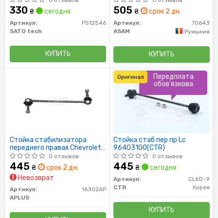
0 отзывов
0 отзывов
330
505
₴
сегодня
₴
срок 2 дн.
Артикул:
PS12546
Артикул:
70643
SATO tech
ASAM
Румыния
КУПИТЬ
КУПИТЬ
Передплата
Оригинал
обов'язкова
Стойка стабилизатора
Стойка стаб пер пр Lc
переднего правая Chevrolet
96403100(CTR)
Lacetti 04-
0 отзывов
0 отзывов
445
445
₴
срок 2 дн.
₴
сегодня
Невозврат
Артикул:
CLKD-9
CTR
Корея
Артикул:
16302AP
APLUS
КУПИТЬ