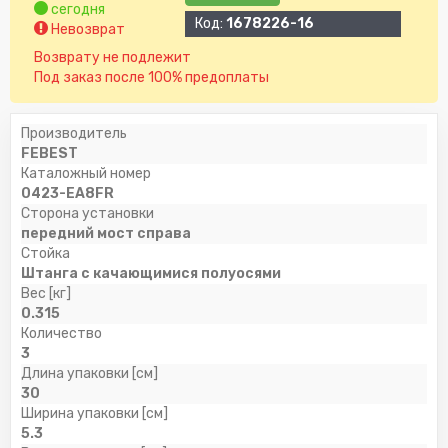
сегодня
Код:
1678226-16
Невозврат
Возврату не подлежит
Под заказ после 100% предоплаты
Производитель
FEBEST
Каталожный номер
0423-EA8FR
Сторона установки
передний мост справа
Стойка
Штанга с качающимися полуосями
Вес [кг]
0.315
Количество
3
Длина упаковки [см]
30
Ширина упаковки [см]
5.3