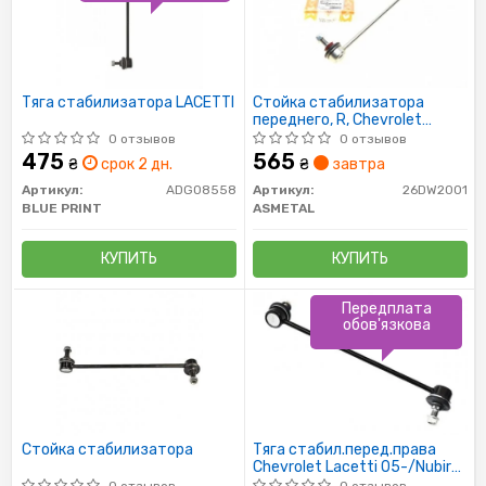
Тяга стабилизатора LACETTI
Стойка стабилизатора
переднего, R, Chevrolet
Lacetti 03-/Daewoo Lacetti,
0 отзывов
0 отзывов
Nubira 03-
475
565
₴
срок 2 дн.
₴
завтра
Артикул:
ADG08558
Артикул:
26DW2001
BLUE PRINT
ASMETAL
КУПИТЬ
КУПИТЬ
Передплата
обов'язкова
Стойка стабилизатора
Тяга стабил.перед.права
Chevrolet Lacetti 05-/Nubira
03-