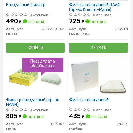
Воздушный фильтр
Фильтр воздушный RAV4
(пр-во Knecht-Mahle)
0 отзывов
0 отзывов
490
725
₴
сегодня
₴
сегодня
Артикул:
30123210031
Артикул:
LX2681
MEYLE
MAHLE / KNECHT
КУПИТЬ
КУПИТЬ
Передплата
обов'язкова
Фильтр воздушный (пр-во
Фильтр воздушный
MANN)
0 отзывов
0 отзывов
805
435
₴
сегодня
₴
сегодня
Артикул:
C26003
Артикул:
A1304
MANN
Purflux