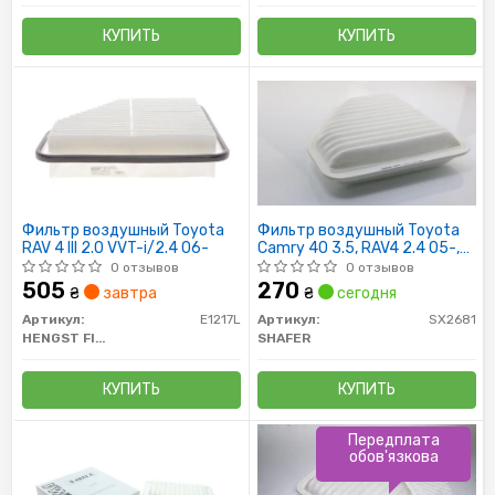
КУПИТЬ
КУПИТЬ
Фильтр воздушный Toyota
Фильтр воздушный Toyota
RAV 4 III 2.0 VVT-i/2.4 06-
Camry 40 3.5, RAV4 2.4 05-,
Venza 2.5 09-, Byd S6
0 отзывов
0 отзывов
505
270
₴
завтра
₴
сегодня
Артикул:
E1217L
Артикул:
SX2681
HENGST FILTER
SHAFER
КУПИТЬ
КУПИТЬ
Передплата
обов'язкова