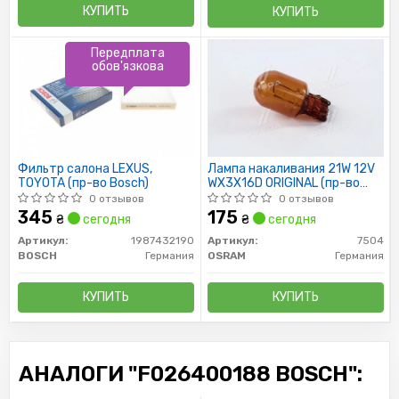
КУПИТЬ
КУПИТЬ
Передплата
обов'язкова
Фильтр салона LEXUS,
Лампа накаливания 21W 12V
TOYOTA (пр-во Bosch)
WX3X16D ORIGINAL (пр-во
OSRAM)
0 отзывов
0 отзывов
345
175
₴
сегодня
₴
сегодня
Артикул:
1987432190
Артикул:
7504
BOSCH
Германия
OSRAM
Германия
КУПИТЬ
КУПИТЬ
АНАЛОГИ "F026400188 BOSCH":