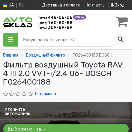
UA
RU
Доставка и оплата
Контакты
Вход
448-06-06
(095)
760-80-88
(097)
309-89-89
(093)
Какую запчасть ищете?
Главная
Воздушный фильтр
F026400188 BOSCH
Фильтр воздушный Toyota RAV
4 III 2.0 VVT-i/2.4 06- BOSCH
F026400188
0 отзывов
Уточните
автомобиль:
Выберите год