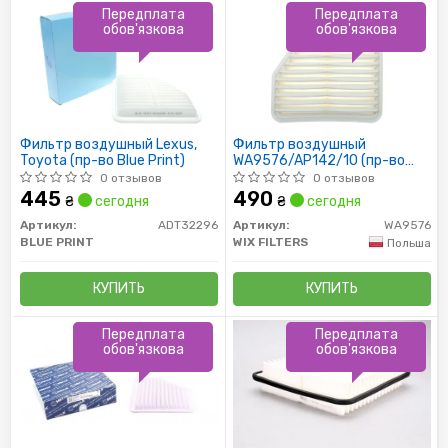
Передплата
Передплата
обов'язкова
обов'язкова
Фильтр воздушный Lexus,
Фильтр воздушный
Toyota (пр-во Blue Print)
WA9576/AP142/10 (пр-во
WIX-Filtron)
0 отзывов
0 отзывов
445
490
₴
сегодня
₴
сегодня
Артикул:
ADT32296
Артикул:
WA9576
BLUE PRINT
WIX FILTERS
Польша
КУПИТЬ
КУПИТЬ
Передплата
Передплата
обов'язкова
обов'язкова