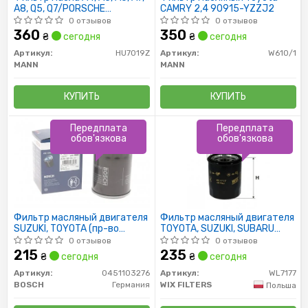
A8, Q5, Q7/PORSCHE
CAMRY 2,4 90915-YZZJ2
CAYENNE, PANAMERA/VW
0 отзывов
0 отзывов
TOUAREG 2.4-3.2 FSI 04-
360
350
₴
сегодня
₴
сегодня
Артикул:
HU7019Z
Артикул:
W610/1
MANN
MANN
КУПИТЬ
КУПИТЬ
Передплата
Передплата
обов'язкова
обов'язкова
Фильтр масляный двигателя
Фильтр масляный двигателя
SUZUKI, TOYOTA (пр-во
TOYOTA, SUZUKI, SUBARU
Bosch)
WL7177/OP621 (пр-во WIX-
0 отзывов
0 отзывов
Filtron)
215
235
₴
сегодня
₴
сегодня
Артикул:
0451103276
Артикул:
WL7177
BOSCH
Германия
WIX FILTERS
Польша