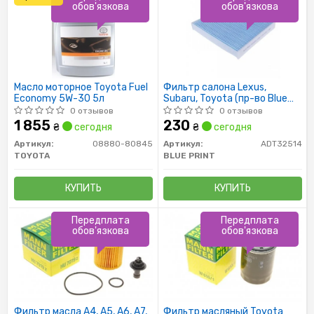
обов'язкова
обов'язкова
Масло моторное Toyota Fuel
Фильтр салона Lexus,
Economy 5W-30 5л
Subaru, Toyota (пр-во Blue
Print)
0 отзывов
0 отзывов
1 855
230
₴
сегодня
₴
сегодня
Артикул:
08880-80845
Артикул:
ADT32514
TOYOTA
BLUE PRINT
КУПИТЬ
КУПИТЬ
Передплата
Передплата
обов'язкова
обов'язкова
Фильтр масла A4, A5, A6, A7,
Фильтр масляный Toyota