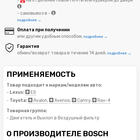
-
на отделение Новой Почты или курьером до двери
- самовывоз в -
подробнее →
Оплата при получении
или другим удобным способом,
подробнее →
Гарантия
обмен/возврат товара в течение 14 дней,
подробнее →
ПРИМЕНЯЕМОСТЬ
Товар подходит к маркам/моделям авто:
-
Lexus:
ES
-
Toyota:
Avalon
,
Avensis
,
Camry
,
Rav-4
Товарная группа:
- Двигатель и Выхлоп
Воздушный фильтр
О ПРОИЗВОДИТЕЛЕ BOSCH