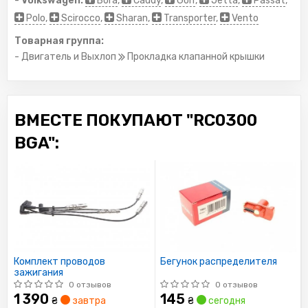
-
Volkswagen:
Bora
,
Caddy
,
Golf
,
Jetta
,
Passat
,
Polo
,
Scirocco
,
Sharan
,
Transporter
,
Vento
Товарная группа:
- Двигатель и Выхлоп
Прокладка клапанной крышки
ВМЕСТЕ ПОКУПАЮТ "RC0300
BGA":
Комплект проводов
Бегунок распределителя
зажигания
0 отзывов
0 отзывов
1 390
145
₴
завтра
₴
сегодня