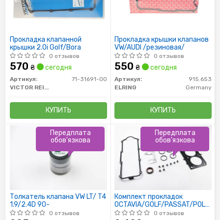
Прокладка клапанной
Прокладка крышки клапанов
крышки 2.0i Golf/Bora
VW/AUDI /резиновая/
0 отзывов
0 отзывов
570
550
₴
сегодня
₴
сегодня
Артикул:
71-31691-00
Артикул:
915.653
VICTOR REINZ
ELRING
Germany
КУПИТЬ
КУПИТЬ
Передплата
Передплата
обов'язкова
обов'язкова
Толкатель клапана VW LT/ T4
Комплект прокладок
1.9/2.4D 90-
OCTAVIA/GOLF/PASSAT/POLO
1.6i 95-10 (верхний)
0 отзывов
0 отзывов