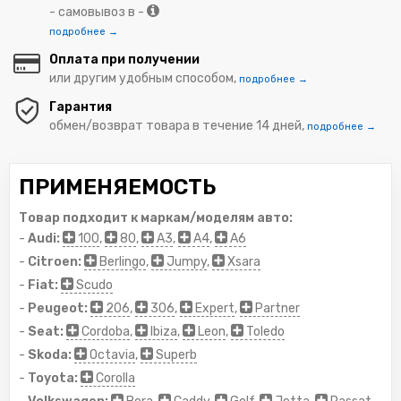
- самовывоз в -
подробнее →
Оплата при получении
или другим удобным способом,
подробнее →
Гарантия
обмен/возврат товара в течение 14 дней,
подробнее →
ПРИМЕНЯЕМОСТЬ
Товар подходит к маркам/моделям авто:
-
Audi:
100
,
80
,
A3
,
A4
,
A6
-
Citroen:
Berlingo
,
Jumpy
,
Xsara
-
Fiat:
Scudo
-
Peugeot:
206
,
306
,
Expert
,
Partner
-
Seat:
Cordoba
,
Ibiza
,
Leon
,
Toledo
-
Skoda:
Octavia
,
Superb
-
Toyota:
Corolla