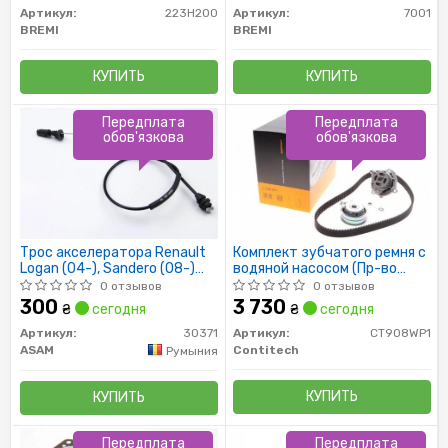
Артикул:
223H200
Артикул:
7001
BREMI
BREMI
КУПИТЬ
КУПИТЬ
Передплата
Передплата
обов'язкова
обов'язкова
Трос акселератора Renault
Комплект зубчатого ремня с
Logan (04-), Sandero (08-)
водяной насосом (Пр-во
1,4/1,6 8V (30371) Asam
ContiTech)
0 отзывов
0 отзывов
300
3 730
₴
сегодня
₴
сегодня
Артикул:
30371
Артикул:
CT908WP1
ASAM
Contitech
Румыния
КУПИТЬ
КУПИТЬ
Передплата
Передплата