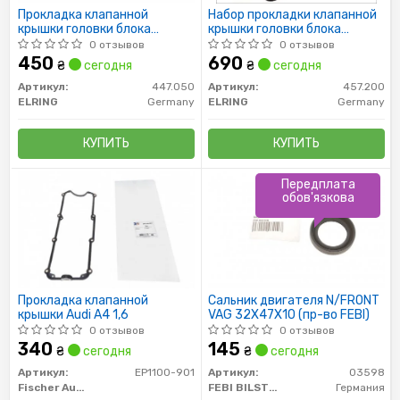
Прокладка клапанной
Набор прокладки клапанной
крышки головки блока
крышки головки блока
цилиндров двигателя
цилиндров.
0 отзывов
0 отзывов
450
690
₴
сегодня
₴
сегодня
Артикул:
447.050
Артикул:
457.200
ELRING
Germany
ELRING
Germany
КУПИТЬ
КУПИТЬ
Передплата
обов'язкова
Прокладка клапанной
Сальник двигателя N/FRONT
крышки Audi A4 1,6
VAG 32X47X10 (пр-во FEBI)
0 отзывов
0 отзывов
340
145
₴
сегодня
₴
сегодня
Артикул:
EP1100-901
Артикул:
03598
Fischer Automotive One (FA1)
FEBI BILSTEIN
Германия