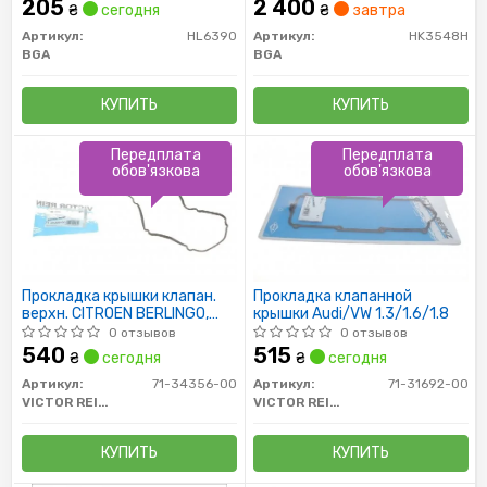
205
2 400
₴
сегодня
₴
завтра
Артикул:
HL6390
Артикул:
HK3548H
BGA
BGA
КУПИТЬ
КУПИТЬ
Передплата
Передплата
обов'язкова
обов'язкова
Прокладка крышки клапан.
Прокладка клапанной
верхн. CITROEN BERLINGO,
крышки Audi/VW 1.3/1.6/1.8
C15, JUMPY, XSARA; FIAT
0 отзывов
0 отзывов
SCUDO
540
515
₴
сегодня
₴
сегодня
Артикул:
71-34356-00
Артикул:
71-31692-00
VICTOR REINZ
VICTOR REINZ
КУПИТЬ
КУПИТЬ