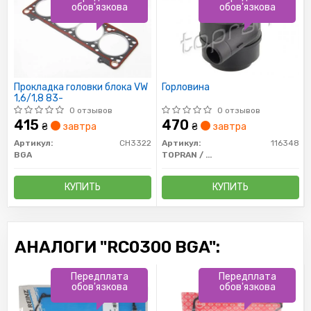
обов'язкова
обов'язкова
Прокладка головки блока VW
Горловина
1,6/1,8 83-
0 отзывов
0 отзывов
415
470
₴
завтра
₴
завтра
Артикул:
CH3322
Артикул:
116348
BGA
TOPRAN / HANS PRIES
КУПИТЬ
КУПИТЬ
АНАЛОГИ "RC0300 BGA":
Передплата
Передплата
обов'язкова
обов'язкова