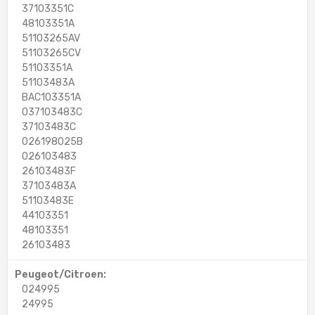
37103351C
48103351A
51103265AV
51103265CV
51103351A
51103483A
BAC103351A
037103483C
37103483C
026198025B
026103483
26103483F
37103483A
51103483E
44103351
48103351
26103483
Peugeot/Citroen:
024995
24995