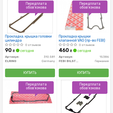
Передплата
Передплата
обов'язкова
обов'язкова
Прокладка. крышка головки
Прокладка крышки
цилиндра
клапанной VAG (пр-во FEBI)
0 отзывов
0 отзывов
90
460
₴
сегодня
₴
сегодня
Артикул:
310.581
Артикул:
15386
ELRING
Germany
FEBI BILSTEIN
Германия
КУПИТЬ
КУПИТЬ
Передплата
Передплата
обов'язкова
обов'язкова