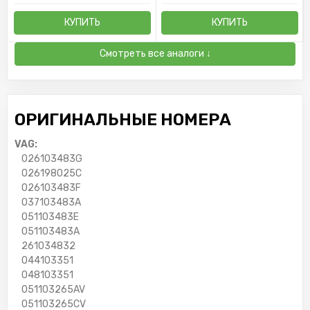
КУПИТЬ
КУПИТЬ
Смотреть все аналоги ↓
ОРИГИНАЛЬНЫЕ НОМЕРА
VAG:
026103483G
026198025C
026103483F
037103483A
051103483E
051103483A
261034832
044103351
048103351
051103265AV
051103265CV