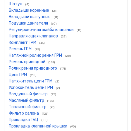
Шатун
(4)
Вкладыши коренные
(21)
Вкладыши шатунные
(11)
Подушки двигателя
(60)
Регулировочная шайба клапанов
(11)
Направляющая клапанов
(22)
Комплект ГРМ
(45)
Ремень ГРМ
(25)
Натяжной ролик ремня ГРМ
(28)
Ремень приводной
(143)
Ролик ремня приводного
(171)
Цепь ГРМ
(110)
Натяжитель цепи ГРМ
(2)
Успокоитель цепи ГРМ
(2)
Воздушный фильтр
(92)
Масляный фильтр
(185)
Топливный фильтр
(97)
Фильтр салона
(126)
Прокладка ГБЦ
(88)
Прокладка клапанной крышки
(90)