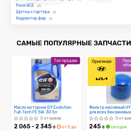
Реле ВСЕ
(2)
Щетка стартера
(1)
Корректор фар
(1)
САМЫЕ ПОПУЛЯРНЫЕ ЗАПЧАСТИ 
Топ продаж
Пер
Оригинал
обо
Масло моторное Elf Evolution
Фильтр масляный HY
Full-Tech FE 5W-30 5л
для всех бензиновы
0 отзывов
0 отзы
2 065 - 2 345
245
₴
от 0 дн.
₴
сегодня