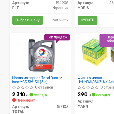
Артикул:
194908
Артикул:
26
ELF
Франция
MOBIS
Выбрать цену
Код: 95219
КУПИТЬ
Топ продаж
Пер
обо
Масло моторное Total Quartz
Фильтр масла
Ineo MC3 5W-30 (5 л)
HYUNDAI/ISUZU/KIA/
0 отзывов
0 отзы
2 310
290
₴
сегодня
₴
сегодня
Невозврат
Артикул:
MANN
Артикул:
157103
TOTAL