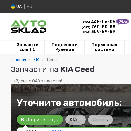
UA
RU
448-06-06
(095)
760-80-88
(097)
309-89-89
(093)
Запчасти
Подвеска и
Тормозная
для ТО
Рулевое
система
Главная
KIA
Ceed
Запчасти на
KIA Ceed
Найдено 6 048 запчастей
Уточните автомобиль:
Выберите год
KIA
Ceed