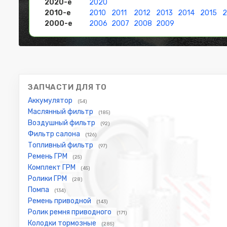
2020-е
2020
2010-е
2010
2011
2012
2013
2014
2015
2
2000-е
2006
2007
2008
2009
ЗАПЧАСТИ ДЛЯ ТО
Аккумулятор
(54)
Маслянный фильтр
(185)
Воздушный фильтр
(92)
Фильтр салона
(126)
Топливный фильтр
(97)
Ремень ГРМ
(25)
Комплект ГРМ
(45)
Ролики ГРМ
(28)
Помпа
(134)
Ремень приводной
(143)
Ролик ремня приводного
(171)
Колодки тормозные
(285)