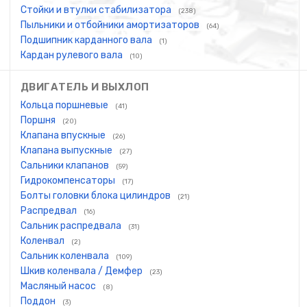
Стойки и втулки стабилизатора
(238)
Пыльники и отбойники амортизаторов
(64)
Подшипник карданного вала
(1)
Кардан рулевого вала
(10)
ДВИГАТЕЛЬ И ВЫХЛОП
Кольца поршневые
(41)
Поршня
(20)
Клапана впускные
(26)
Клапана выпускные
(27)
Сальники клапанов
(59)
Гидрокомпенсаторы
(17)
Болты головки блока цилиндров
(21)
Распредвал
(16)
Сальник распредвала
(31)
Коленвал
(2)
Сальник коленвала
(109)
Шкив коленвала / Демфер
(23)
Масляный насос
(8)
Поддон
(3)