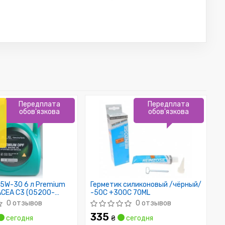
Передплата
Передплата
обов'язкова
обов'язкова
5W-30 6 л Premium
Герметик силиконовый /чёрный/
 ACEA C3 (05200-
-50C +300C 70ML
is
0 отзывов
0 отзывов
335
сегодня
₴
сегодня