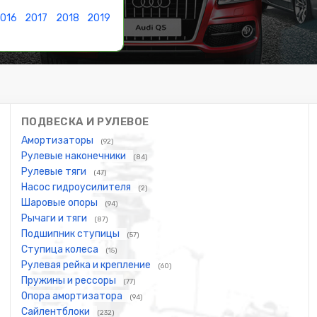
016
2017
2018
2019
ПОДВЕСКА И РУЛЕВОЕ
Амортизаторы
(92)
Рулевые наконечники
(84)
Рулевые тяги
(47)
Насос гидроусилителя
(2)
Шаровые опоры
(94)
Рычаги и тяги
(87)
Подшипник ступицы
(57)
Ступица колеса
(15)
Рулевая рейка и крепление
(60)
Пружины и рессоры
(77)
Опора амортизатора
(94)
Сайлентблоки
(232)