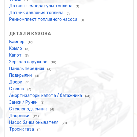
Датчик температуры топлива
(1)
Датчик давления топлива
(5)
Ремкомплект топливного насоса
(1)
ДЕТАЛИ КУЗОВА
Бампер
(19)
Крыло
(2)
Капот
(3)
Зеркало наружное
(10)
Панель передняя
(4)
Подкрылки
(4)
Двери
(4)
Стекла
(3)
Амортизаторы капота / багажника
(31)
Замки / Ручки
(5)
Стеклоподъемник
(4)
Дворники
(161)
Насос бачка омывателя
(21)
Тросик газа
(1)