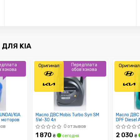
ДЛЯ KIA
едплата
Передплата
Оригинал
Оригинал
в'язкова
обов'язкова
UNDAI/KIA
Масло ДВС Mobis Turbo Syn SM
Масло ДВС 
х моторов
5W-30 4л
DPF Diesel
00620) Mob
вов
0 отзывов
1 870
2 030
₴
сегодня
₴