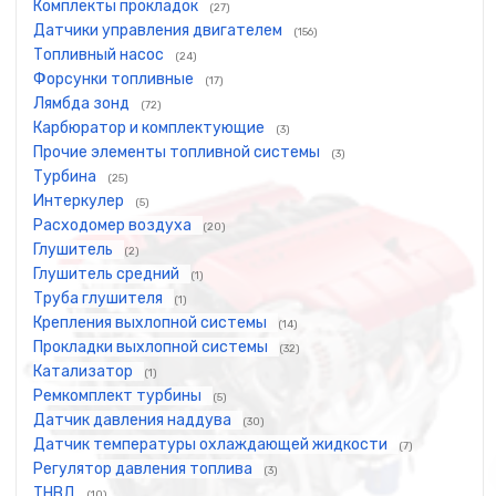
Комплекты прокладок
(27)
Датчики управления двигателем
(156)
Топливный насос
(24)
Форсунки топливные
(17)
Лямбда зонд
(72)
Карбюратор и комплектующие
(3)
Прочие элементы топливной системы
(3)
Турбина
(25)
Интеркулер
(5)
Расходомер воздуха
(20)
Глушитель
(2)
Глушитель средний
(1)
Труба глушителя
(1)
Крепления выхлопной системы
(14)
Прокладки выхлопной системы
(32)
Катализатор
(1)
Ремкомплект турбины
(5)
Датчик давления наддува
(30)
Датчик температуры охлаждающей жидкости
(7)
Регулятор давления топлива
(3)
ТНВД
(10)