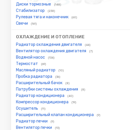
Диски тормозные
(148)
Стабилизатор
(238)
Рулевая тяга и наконечник
(60)
Свечи
(161)
ОХЛАЖДЕНИЕ И ОТОПЛЕНИЕ
Радиатор охлаждения двигателя
(44)
Вентилятор охлаждения двигателя
(7)
Водяной насос
(134)
Термостат
(69)
Масляный радиатор
(10)
Пробка радиатора
(36)
Расширительный бачок
(8)
Патрубки системы охлаждения
(8)
Радиатор кондиционера
(40)
Компрессор кондиционера
(19)
Осушитель
(11)
Расширительный клапан кондиционера
(9)
Радиатор печки
(9)
Вентилятор печки
(13)