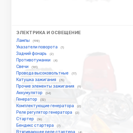
ЭЛЕКТРИКА И ОСВЕЩЕНИЕ
Лампы
(198)
Указатели поворота
(1)
Задний фонарь
(2)
Противотуманки
(4)
Свечи
(161)
Провода высоковольтные
(17)
Катушка зажигания
(75)
Прочие элементы зажигания
(9)
Аккумулятор
(54)
Генератор
(32)
Комплектующие генератора
(2)
Реле регулятор генератора
(2)
Стартер
(36)
Бендикс стартера
(7)
Втягивающее реле стартера
(4)