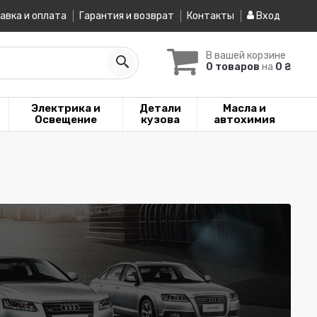
авка и оплата
Гарантия и возврат
Контакты
Вход
В вашей корзине
0 товаров
на
0 ₴
Электрика и
Детали
Масла и
Освещение
кузова
автохимия