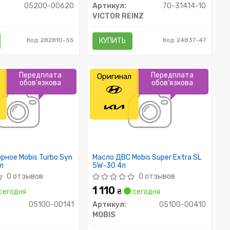
05200-00620
Артикул:
70-31414-10
VICTOR REINZ
Код: 282810-55
КУПИТЬ
Код: 24837-47
Передплата
Передплата
Оригинал
обов'язкова
обов'язкова
рное Mobis Turbo Syn
Масло ДВС Mobis Super Extra SL
л
5W-30 4л
0 отзывов
0 отзывов
1 110
сегодня
₴
сегодня
05100-00141
Артикул:
05100-00410
MOBIS