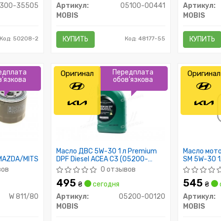
300-35505
Артикул:
05100-00441
Артикул:
MOBIS
MOBIS
Код: 50208-2
КУПИТЬ
Код: 48177-55
КУПИТЬ
едплата
Передплата
Оригинал
Оригинал
в'язкова
обов'язкова
Масло ДВС 5W-30 1 л Premium
Масло мото
MAZDA/MITSUBISHI
DPF Diesel ACEA C3 (05200-
SM 5W-30 1
00120) Mobis
вов
0 отзывов
495
545
₴
сегодня
₴
W 811/80
Артикул:
05200-00120
Артикул:
MOBIS
MOBIS