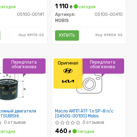
1 110
сегодня
₴
сегодня
05100-00141
Артикул:
05100-00410
MOBIS
Код: 48176-55
КУПИТЬ
Код: 49804-55
Передплата
Передплата
Оригинал
обов'язкова
обов'язкова
сляный двигателя
Масло АКПП ATF 1 л SP-III п/с
MITSUBISHI
(04500-00100) Mobis
7 (пр-во WIX-Filtron)
0 отзывов
0 отзывов
460
сегодня
₴
сегодня