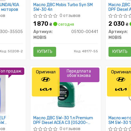
UNDAI/KIA
Масло ДВС Mobis Turbo Syn SM
Масло ДВС 
х моторов
5W-30 4л
DPF Diesel
00620) Mob
вов
0 отзывов
1 870
2 030
₴
сегодня
₴
300-35505
Артикул:
05100-00441
Артикул:
MOBIS
MOBIS
Код: 50208-2
КУПИТЬ
Код: 48177-55
КУПИТЬ
Топ продаж
Передплата
Оригинал
Оригинал
обов'язкова
ELF
Масло ДВС 5W-30 1 л Premium
Масло мото
5W
DPF Diesel ACEA C3 (05200-
SM 5W-30 1
00120) Mobis
вов
0 отзывов