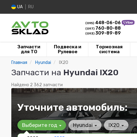
UA
RU
448-06-06
(095)
760-80-88
(097)
309-89-89
(093)
Запчасти
Подвеска и
Тормозная
для ТО
Рулевое
система
Главная
Hyundai
IX20
Запчасти на
Hyundai IX20
Найдено 2 362 запчасти
Уточните автомобиль:
Выберите год
Hyundai
IX20