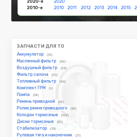
2020-е
2020
2010-е
2010
2011
2012
2013
2014
2015
2
ЗАПЧАСТИ ДЛЯ ТО
Аккумулятор
(32)
Маслянный фильтр
(82)
Воздушный фильтр
(24)
Фильтр салона
(20)
Топливный фильтр
(84)
Комплект ГРМ
(2)
Помпа
(38)
Ремень приводной
(62)
Ролик ремня приводного
(85)
Колодки тормозные
(102)
Диски тормозные
(50)
Стабилизатор
(73)
Рулевая тяга и наконечник
(21)