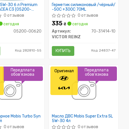
5W-30 6 л Premium
Герметик силиконовый /чёрный/
 ACEA C3 (05200-
-50C +300C 70ML
is
0 отзывов
0 отзывов
335
сегодня
₴
сегодня
05200-00620
Артикул:
70-31414-10
VICTOR REINZ
Код: 282810-55
КУПИТЬ
Код: 24837-47
Передплата
Передплата
Оригинал
обов'язкова
обов'язкова
рное Mobis Turbo Syn
Масло ДВС Mobis Super Extra SL
л
5W-30 4л
0 отзывов
0 отзывов