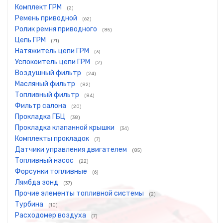
Комплект ГРМ
(2)
Ремень приводной
(62)
Ролик ремня приводного
(85)
Цепь ГРМ
(71)
Натяжитель цепи ГРМ
(3)
Успокоитель цепи ГРМ
(2)
Воздушный фильтр
(24)
Масляный фильтр
(82)
Топливный фильтр
(84)
Фильтр салона
(20)
Прокладка ГБЦ
(38)
Прокладка клапанной крышки
(34)
Комплекты прокладок
(7)
Датчики управления двигателем
(85)
Топливный насос
(22)
Форсунки топливные
(6)
Лямбда зонд
(37)
Прочие элементы топливной системы
(2)
Турбина
(10)
Расходомер воздуха
(7)