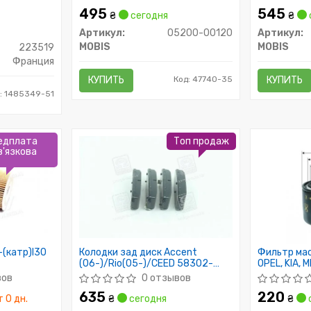
495
545
₴
сегодня
₴
Артикул:
05200-00120
Артикул:
MOBIS
MOBIS
223519
Франция
КУПИТЬ
Код: 47740-35
КУПИТЬ
: 1485349-51
едплата
Топ продаж
в'язкова
(катр)I30
Колодки зад диск Accent
Фильтр ма
(06-)/Rio(05-)/CEED 58302-
OPEL, KIA, 
1GA00/58302-1HA00
WL7171/OP61
вов
0 отзывов
635
220
 0 дн.
₴
сегодня
₴