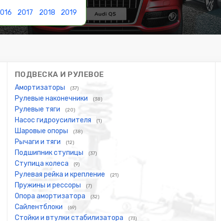
016
2017
2018
2019
ПОДВЕСКА И РУЛЕВОЕ
Амортизаторы
(37)
Рулевые наконечники
(38)
Рулевые тяги
(20)
Насос гидроусилителя
(1)
Шаровые опоры
(38)
Рычаги и тяги
(12)
Подшипник ступицы
(37)
Ступица колеса
(9)
Рулевая рейка и крепление
(21)
Пружины и рессоры
(7)
Опора амортизатора
(32)
Сайлентблоки
(69)
Стойки и втулки стабилизатора
(73)