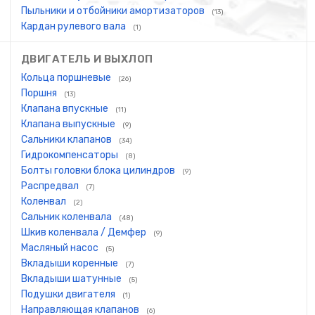
Пыльники и отбойники амортизаторов
(13)
Кардан рулевого вала
(1)
ДВИГАТЕЛЬ И ВЫХЛОП
Кольца поршневые
(26)
Поршня
(13)
Клапана впускные
(11)
Клапана выпускные
(9)
Сальники клапанов
(34)
Гидрокомпенсаторы
(8)
Болты головки блока цилиндров
(9)
Распредвал
(7)
Коленвал
(2)
Сальник коленвала
(48)
Шкив коленвала / Демфер
(9)
Масляный насос
(5)
Вкладыши коренные
(7)
Вкладыши шатунные
(5)
Подушки двигателя
(1)
Направляющая клапанов
(6)