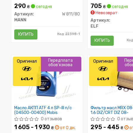
290
705
₴
сегодня
₴
сегодня
Невозврат
Артикул:
W 811/80
MANN
Артикул:
ELF
КУПИТЬ
Код: 22398-1
КУПИТЬ
Код
Передплата
Пер
Оригинал
Оригинал
обов'язкова
обо
Масло АКПП ATF 4 л SP-III п/с
Фильтр масл MRX 08-
(04500-00400) Mobis
1.6 DIZ/CRT DIZ 08-
0 отзывов
0 отзы
1 605 - 1 930
295 - 445
₴
от 0 дн.
₴
от