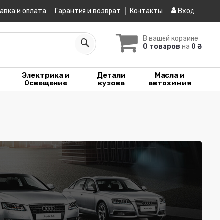
авка и оплата
Гарантия и возврат
Контакты
Вход
В вашей корзине
0 товаров
на
0 ₴
Электрика и
Детали
Масла и
Освещение
кузова
автохимия