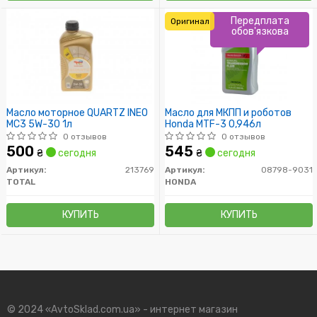
Передплата
Оригинал
обов'язкова
Масло моторное QUARTZ INEO
Масло для МКПП и роботов
MC3 5W-30 1л
Honda MTF-3 0,946л
0 отзывов
0 отзывов
500
545
₴
сегодня
₴
сегодня
Артикул:
213769
Артикул:
08798-9031
TOTAL
HONDA
КУПИТЬ
КУПИТЬ
© 2024 «AvtoSklad.com.ua» - интернет магазин