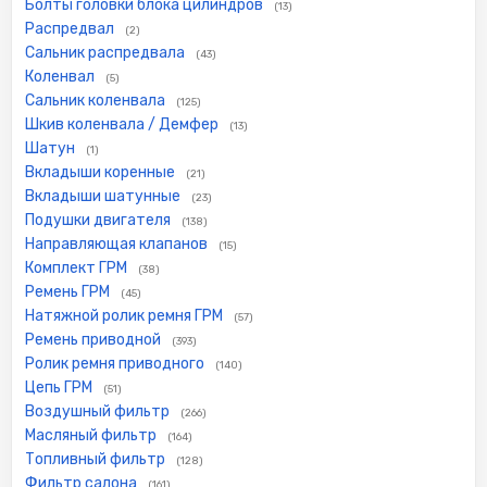
Болты головки блока цилиндров
(13)
Распредвал
(2)
Сальник распредвала
(43)
Коленвал
(5)
Сальник коленвала
(125)
Шкив коленвала / Демфер
(13)
Шатун
(1)
Вкладыши коренные
(21)
Вкладыши шатунные
(23)
Подушки двигателя
(138)
Направляющая клапанов
(15)
Комплект ГРМ
(38)
Ремень ГРМ
(45)
Натяжной ролик ремня ГРМ
(57)
Ремень приводной
(393)
Ролик ремня приводного
(140)
Цепь ГРМ
(51)
Воздушный фильтр
(266)
Масляный фильтр
(164)
Топливный фильтр
(128)
Фильтр салона
(161)