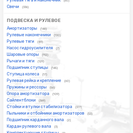
Рулевая тяга и наконечник
(60)
Свечи
(336)
ПОДВЕСКА И РУЛЕВОЕ
Амортизаторы
(146)
Рулевые наконечники
(130)
Рулевые тяги
(89)
Насос гидроусилителя
(7)
Шаровые опоры
(112)
Рычаги и тяги
(129)
Подшипник ступицы
(145)
Ступица колеса
(17)
Рулевая рейка и крепление
(60)
Пружины и рессоры
(56)
Опора амортизатора
(109)
Сайлентблоки
(369)
Стойки и втулки стабилизатора
(377)
Пыльники и отбойники амортизаторов
(53)
Подшипник карданного вала
(2)
Кардан рулевого вала
(3)
Комплектующие ступицы