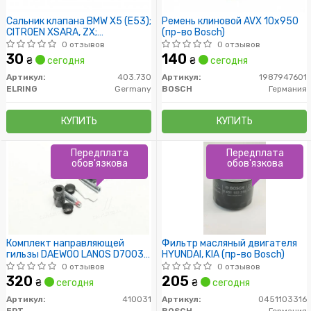
Сальник клапана BMW X5 (E53);
Ремень клиновой AVX 10х950
CITROEN XSARA, ZX;
(пр-во Bosch)
CHEVROLET LACETTI
0 отзывов
0 отзывов
30
140
₴
сегодня
₴
сегодня
Артикул:
403.730
Артикул:
1987947601
ELRING
Germany
BOSCH
Германия
КУПИТЬ
КУПИТЬ
Передплата
Передплата
обов'язкова
обов'язкова
Комплект направляющей
Фильтр масляный двигателя
гильзы DAEWOO LANOS D7003C
HYUNDAI, KIA (пр-во Bosch)
(пр-во ERT)
0 отзывов
0 отзывов
320
205
₴
сегодня
₴
сегодня
Артикул:
410031
Артикул:
0451103316