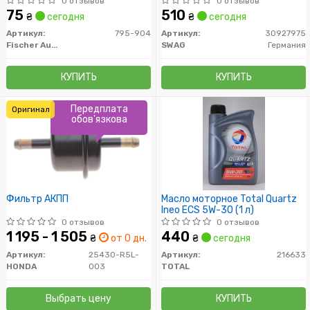
0 отзывов
0 отзывов
75
510
₴
сегодня
₴
сегодня
Артикул:
795-904
Артикул:
30927975
Fischer Automotive One (FA1)
SWAG
Германия
КУПИТЬ
КУПИТЬ
Передплата
Оригинал
обов'язкова
Фильтр АКПП
Масло моторное Total Quartz
Ineo ECS 5W-30 (1 л)
0 отзывов
0 отзывов
1 195 - 1 505
440
₴
от 0 дн.
₴
сегодня
Артикул:
25430-R5L-
Артикул:
216633
HONDA
003
TOTAL
Выбрать цену
КУПИТЬ