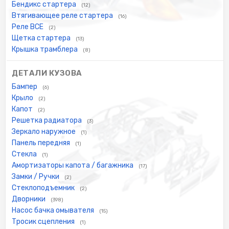
Бендикс стартера
(12)
Втягивающее реле стартера
(16)
Реле ВСЕ
(2)
Щетка стартера
(13)
Крышка трамблера
(8)
ДЕТАЛИ КУЗОВА
Бампер
(6)
Крыло
(2)
Капот
(2)
Решетка радиатора
(3)
Зеркало наружное
(1)
Панель передняя
(1)
Стекла
(1)
Амортизаторы капота / багажника
(17)
Замки / Ручки
(2)
Стеклоподъемник
(2)
Дворники
(398)
Насос бачка омывателя
(15)
Тросик сцепления
(1)