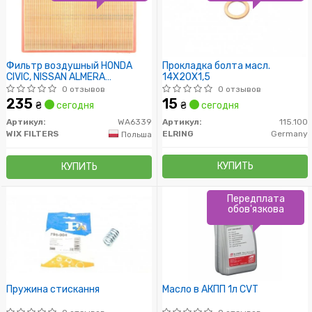
Фильтр воздушный HONDA
Прокладка болта масл.
CIVIC, NISSAN ALMERA
14X20X1,5
AP154/WA6339 (пр-во WIX-
0 отзывов
0 отзывов
Filtron)
235
15
₴
сегодня
₴
сегодня
Артикул:
WA6339
Артикул:
115.100
WIX FILTERS
ELRING
Germany
Польша
КУПИТЬ
КУПИТЬ
Передплата
обов'язкова
Пружина стискання
Масло в АКПП 1л CVT