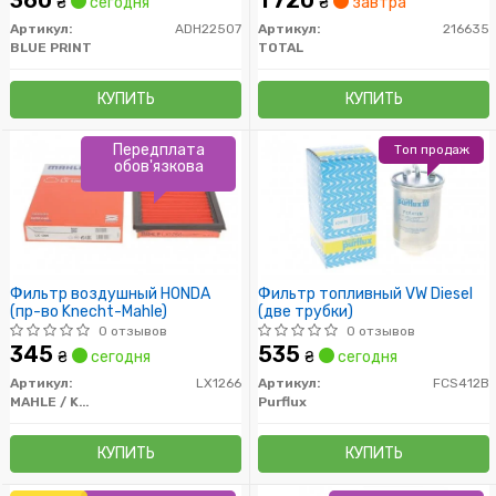
360
1 720
₴
сегодня
₴
завтра
Артикул:
ADH22507
Артикул:
216635
BLUE PRINT
TOTAL
КУПИТЬ
КУПИТЬ
Передплата
Топ продаж
обов'язкова
Фильтр воздушный HONDA
Фильтр топливный VW Diesel
(пр-во Knecht-Mahle)
(две трубки)
0 отзывов
0 отзывов
345
535
₴
сегодня
₴
сегодня
Артикул:
LX1266
Артикул:
FCS412B
MAHLE / KNECHT
Purflux
КУПИТЬ
КУПИТЬ