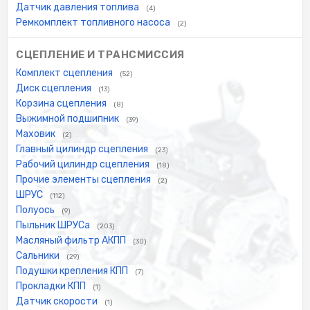
Датчик давления топлива
(4)
Ремкомплект топливного насоса
(2)
СЦЕПЛЕНИЕ И ТРАНСМИССИЯ
Комплект сцепления
(52)
Диск сцепления
(13)
Корзина сцепления
(8)
Выжимной подшипник
(39)
Маховик
(2)
Главный цилиндр сцепления
(23)
Рабочий цилиндр сцепления
(18)
Прочие элементы сцепления
(2)
ШРУС
(112)
Полуось
(9)
Пыльник ШРУСа
(203)
Масляный фильтр АКПП
(30)
Сальники
(29)
Подушки крепления КПП
(7)
Прокладки КПП
(1)
Датчик скорости
(1)