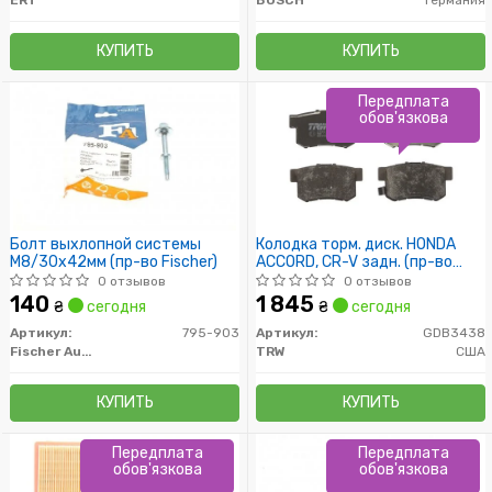
ERT
BOSCH
Германия
КУПИТЬ
КУПИТЬ
Передплата
обов'язкова
Болт выхлопной системы
Колодка торм. диск. HONDA
M8/30x42мм (пр-во Fischer)
ACCORD, CR-V задн. (пр-во
TRW)
0 отзывов
0 отзывов
140
1 845
₴
сегодня
₴
сегодня
Артикул:
795-903
Артикул:
GDB3438
Fischer Automotive One (FA1)
TRW
США
КУПИТЬ
КУПИТЬ
Передплата
Передплата
обов'язкова
обов'язкова