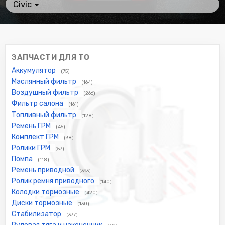
Civic
ЗАПЧАСТИ ДЛЯ ТО
Аккумулятор
(75)
Маслянный фильтр
(164)
Воздушный фильтр
(266)
Фильтр салона
(161)
Топливный фильтр
(128)
Ремень ГРМ
(45)
Комплект ГРМ
(38)
Ролики ГРМ
(57)
Помпа
(118)
Ремень приводной
(393)
Ролик ремня приводного
(140)
Колодки тормозные
(420)
Диски тормозные
(130)
Стабилизатор
(377)