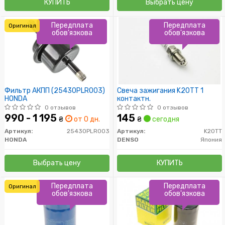
КУПИТЬ
Выбрать цену
Передплата
Передплата
Оригинал
обов'язкова
обов'язкова
Фильтр АКПП (25430PLR003)
Свеча зажигания K20TT 1
HONDA
контактн.
0 отзывов
0 отзывов
990 - 1 195
145
₴
от 0 дн.
₴
сегодня
Артикул:
25430PLR003
Артикул:
K20TT
HONDA
DENSO
Япония
Выбрать цену
КУПИТЬ
Передплата
Передплата
Оригинал
обов'язкова
обов'язкова