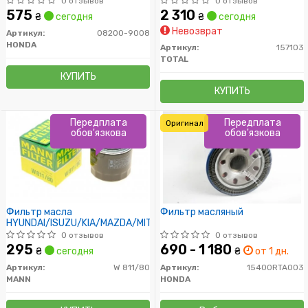
0 отзывов
0 отзывов
575
2 310
₴
сегодня
₴
сегодня
Невозврат
Артикул:
08200-9008
HONDA
Артикул:
157103
TOTAL
КУПИТЬ
КУПИТЬ
Передплата
Передплата
Оригинал
обов'язкова
обов'язкова
Фильтр масла
Фильтр масляный
HYUNDAI/ISUZU/KIA/MAZDA/MITSUBISHI
0 отзывов
0 отзывов
295
690 - 1 180
₴
сегодня
₴
от 1 дн.
Артикул:
W 811/80
Артикул:
15400RTA003
MANN
HONDA