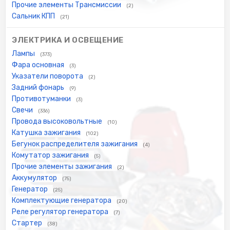
Прочие элементы Трансмиссии
(2)
Сальник КПП
(21)
ЭЛЕКТРИКА И ОСВЕЩЕНИЕ
Лампы
(373)
Фара основная
(3)
Указатели поворота
(2)
Задний фонарь
(9)
Противотуманки
(3)
Свечи
(336)
Провода высоковольтные
(10)
Катушка зажигания
(102)
Бегунок распределителя зажигания
(4)
Комутатор зажигания
(5)
Прочие элементы зажигания
(2)
Аккумулятор
(75)
Генератор
(25)
Комплектующие генератора
(20)
Реле регулятор генератора
(7)
Стартер
(38)