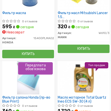
Фильтр масла
Фильтр масл Mitsubishi Lancer
1.5
MD135737/MD360935/MZ6900
0 отзывов
0 отзывов
MANN
595
320
₴
сегодня
₴
сегодня
Невозврат
Артикул:
W610/3
MANN
Артикул:
15400PLMA02
HONDA
КУПИТЬ
КУПИТЬ
Передплата
Топ продаж
обов'язкова
Фильтр салона Honda (пр-во
Масло моторное Total Quartz
Blue Print)
Ineo ECS 5W-30 (4 л)
0 отзывов
0 отзывов