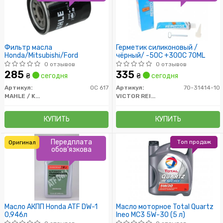
Фильтр масла
Герметик силиконовый /
Honda/Mitsubishi/Ford
чёрный/ -50C +300C 70ML
0 отзывов
0 отзывов
285
335
₴
сегодня
₴
сегодня
Артикул:
OC 617
Артикул:
70-31414-10
MAHLE / KNECHT
VICTOR REINZ
КУПИТЬ
КУПИТЬ
Передплата
Топ продаж
Оригинал
обов'язкова
Масло АКПП Honda ATF DW-1
Масло моторное Total Quartz
0,946л
Ineo MC3 5W-30 (5 л)