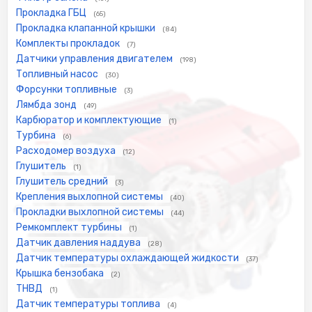
Прокладка ГБЦ
(65)
Прокладка клапанной крышки
(84)
Комплекты прокладок
(7)
Датчики управления двигателем
(198)
Топливный насос
(30)
Форсунки топливные
(3)
Лямбда зонд
(49)
Карбюратор и комплектующие
(1)
Турбина
(6)
Расходомер воздуха
(12)
Глушитель
(1)
Глушитель средний
(3)
Крепления выхлопной системы
(40)
Прокладки выхлопной системы
(44)
Ремкомплект турбины
(1)
Датчик давления наддува
(28)
Датчик температуры охлаждающей жидкости
(37)
Крышка бензобака
(2)
ТНВД
(1)
Датчик температуры топлива
(4)