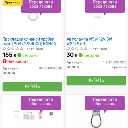
Передплата
Передплата
Оригинал
обов'язкова
обов'язкова
Прокладка сливной пробки
Автолампа W5W 12V 5W
акпп (90471PX4000) HONDA
W2,1x9,5d
0 отзывов
0 отзывов
155
30
₴
сегодня
₴
сегодня
Невозврат
Артикул:
1 987 302 206
BOSCH
Германия
Артикул:
90471PX4000
HONDA
КУПИТЬ
КУПИТЬ
Передплата
Передплата
обов'язкова
обов'язкова