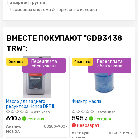
Товарная группа:
- Тормозная система
Тормозные колодки
ВМЕСТЕ ПОКУПАЮТ "GDB3438
TRW":
Передплата
Передплата
Оригинал
Оригинал
обов'язкова
обов'язкова
Масло для заднего
Фильтр масла
редуктора Honda DPF II
(DPSF) 0,946л
0 отзывов
0 отзывов
610
595
₴
сегодня
₴
сегодня
Невозврат
Артикул:
08200-9007
HONDA
Артикул:
15400PLMA02