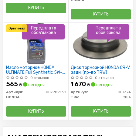
HONDA
КУПИТЬ
КУПИТЬ
Передплата
Передплата
Оригинал
обов'язкова
обов'язкова
Масло моторное HONDA
Диск тормозной HONDA CR-V
ULTIMATE Full Synthetic 5W-
задн. (пр-во TRW)
30 0,946л
0 отзывов
0 отзывов
565
1 670
₴
сегодня
₴
сегодня
Артикул:
087989139
Артикул:
DF7374
HONDA
TRW
США
КУПИТЬ
КУПИТЬ