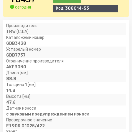
₴
сегодня
Код:
308014-53
Производитель
TRW
(США)
Каталожный номер
GDB3438
Устарелый номер
GDB7737
Ограничение производителя
AKEBONO
Длина [мм]
88.8
Толщина 1 [мм]
14.8
Высота [мм]
47.6
Датчик износа
с звуковым предупреждением износа
Проверочное значение
E1 90R 01025/422
SVHC