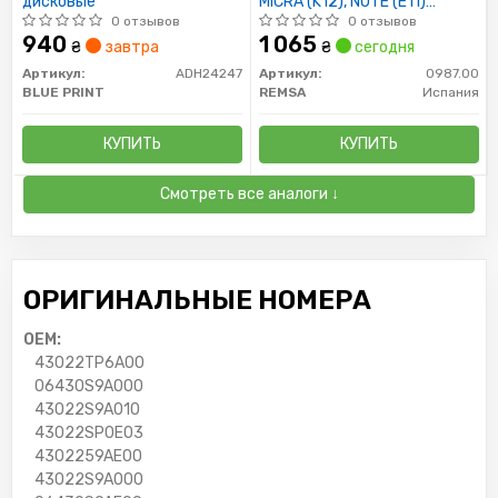
дисковые
MICRA (K12), NOTE (E11)
передн. (пр-во REMSA)
0 отзывов
0 отзывов
940
1 065
₴
завтра
₴
сегодня
Артикул:
ADH24247
Артикул:
0987.00
BLUE PRINT
REMSA
Испания
КУПИТЬ
КУПИТЬ
Смотреть все аналоги ↓
ОРИГИНАЛЬНЫЕ НОМЕРА
OEM:
43022TP6A00
06430S9A000
43022S9A010
43022SP0E03
4302259AE00
43022S9A000