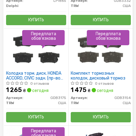
Артикул:
LP1865
Артикул:
GDB3332
Delphi
TRW
США
КУПИТЬ
КУПИТЬ
Передплата
Передплата
обов'язкова
обов'язкова
Колодка торм. диск. HONDA
Комплект тормозных
ACCORD, CIVIC задн. (пр-во
колодок, дисковый тормоз
TRW)
0 отзывов
0 отзывов
1 265
1 475
₴
сегодня
₴
сегодня
Артикул:
GDB3175
Артикул:
GDB3154
TRW
США
TRW
США
КУПИТЬ
КУПИТЬ
Передплата
обов'язкова