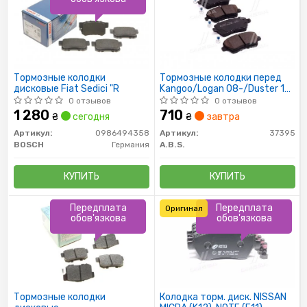
Тормозные колодки
Тормозные колодки перед
дисковые Fiat Sedici "R
Kangoo/Logan 08-/Duster 10-
(TRW)
0 отзывов
0 отзывов
1 280
710
₴
сегодня
₴
завтра
Артикул:
0986494358
Артикул:
37395
BOSCH
Германия
A.B.S.
КУПИТЬ
КУПИТЬ
Передплата
Передплата
Оригинал
обов'язкова
обов'язкова
Тормозные колодки
Колодка торм. диск. NISSAN