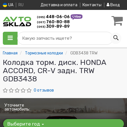
UA
RU
Доставка и оплата
Контакты
Вход
448-06-06
(095)
760-80-88
(097)
309-89-89
(093)
Какую запчасть ищете?
Главная
Тормозные колодки
GDB3438 TRW
Колодка торм. диск. HONDA
ACCORD, CR-V задн. TRW
GDB3438
0 отзывов
Уточните
автомобиль:
Выберите год