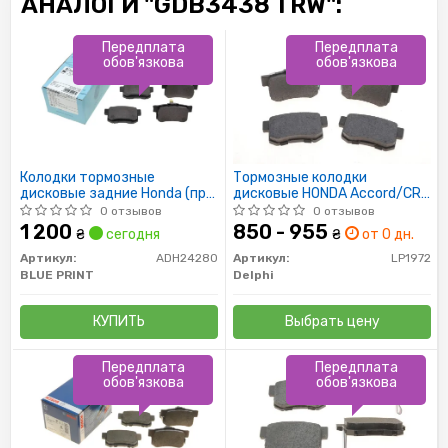
АНАЛОГИ "GDB3438 TRW":
Передплата
Передплата
обов'язкова
обов'язкова
Колодки тормозные
Тормозные колодки
дисковые задние Honda (пр-
дисковые HONDA Accord/CR-
во Blue Print)
V/FR-V "R "04>>
0 отзывов
0 отзывов
1 200
850 - 955
₴
сегодня
₴
от 0 дн.
Артикул:
ADH24280
Артикул:
LP1972
BLUE PRINT
Delphi
КУПИТЬ
Выбрать цену
Передплата
Передплата
обов'язкова
обов'язкова