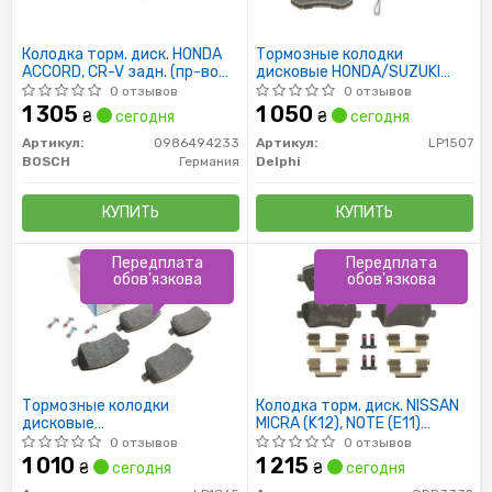
Колодка торм. диск. HONDA
Тормозные колодки
ACCORD, CR-V задн. (пр-во
дисковые HONDA/SUZUKI
Bosch)
Accord/Civiv/SX4 "R "06>>
0 отзывов
0 отзывов
1 305
1 050
₴
сегодня
₴
сегодня
Артикул:
0986494233
Артикул:
LP1507
BOSCH
Германия
Delphi
КУПИТЬ
КУПИТЬ
Передплата
Передплата
обов'язкова
обов'язкова
Тормозные колодки
Колодка торм. диск. NISSAN
дисковые
MICRA (K12), NOTE (E11)
NISSAN/RENAULT/SUZUKI
передн. (пр-во TRW)
0 отзывов
0 отзывов
Micra/Modus/Clio/Swift "F
1 010
1 215
₴
сегодня
₴
сегодня
"02>>