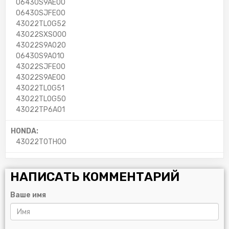
06430S9AE00
06430SJFE00
43022TL0G52
43022SXS000
43022S9A020
06430S9A010
43022SJFE00
43022S9AE00
43022TL0G51
43022TL0G50
43022TP6A01
HONDA:
43022T0TH00
НАПИСАТЬ КОММЕНТАРИЙ
Ваше имя