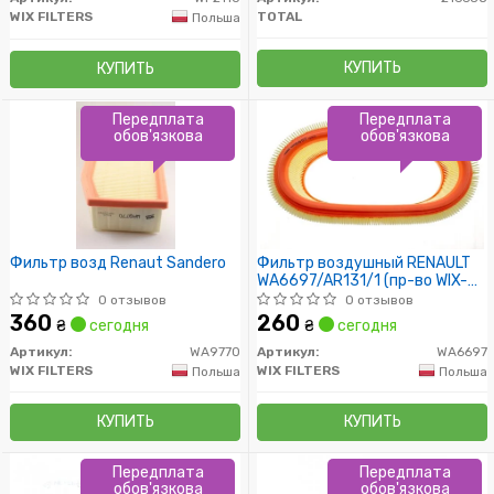
WIX FILTERS
TOTAL
Польша
КУПИТЬ
КУПИТЬ
Передплата
Передплата
обов'язкова
обов'язкова
Фильтр возд Renaut Sandero
Фильтр воздушный RENAULT
WA6697/AR131/1 (пр-во WIX-
Filtron UA)
0 отзывов
0 отзывов
360
260
₴
сегодня
₴
сегодня
Артикул:
WA9770
Артикул:
WA6697
WIX FILTERS
WIX FILTERS
Польша
Польша
КУПИТЬ
КУПИТЬ
Передплата
Передплата
обов'язкова
обов'язкова