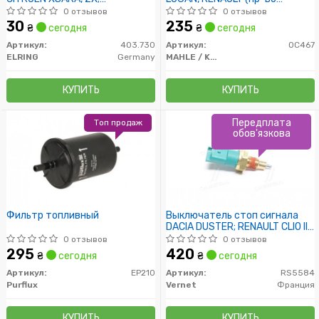
CHEVROLET LACETTI
Knecht-Mahle)
0 отзывов
0 отзывов
30
235
₴
сегодня
₴
сегодня
Артикул:
403.730
Артикул:
OC467
ELRING
Germany
MAHLE / KNECHT
КУПИТЬ
КУПИТЬ
Передплата
Топ продаж
обов'язкова
Фильтр топливный
Выключатель стоп сигнала
DACIA DUSTER; RENAULT CLIO II,
LAGUNA II 1.0-3.0 09.98-
0 отзывов
0 отзывов
295
420
₴
сегодня
₴
сегодня
Артикул:
EP210
Артикул:
RS5584
Purflux
Vernet
Франция
КУПИТЬ
КУПИТЬ