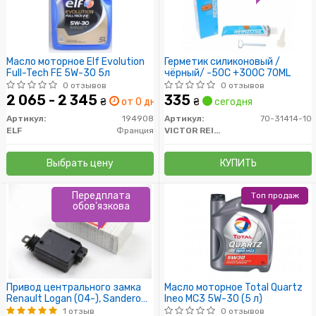
Масло моторное Elf Evolution
Герметик силиконовый /
Full-Tech FE 5W-30 5л
чёрный/ -50C +300C 70ML
0 отзывов
0 отзывов
2 065 - 2 345
335
₴
от 0 дн.
₴
сегодня
Артикул:
194908
Артикул:
70-31414-10
ELF
Франция
VICTOR REINZ
Выбрать цену
КУПИТЬ
Передплата
Топ продаж
обов'язкова
Привод центрального замка
Масло моторное Total Quartz
Renault Logan (04-), Sandero
Ineo MC3 5W-30 (5 л)
(08-), Duster (10-) (багажника
1 отзыв
0 отзывов