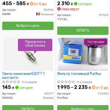
и дверей) (30995) Asam
455 - 585
2 310
₴
от 0 дн.
₴
сегодня
Невозврат
Артикул:
30995
ASAM
Румыния
Артикул:
157103
TOTAL
Выбрать цену
КУПИТЬ
Передплата
Топ продаж
обов'язкова
Свеча зажигания K20TT 1
Фильтр топливный Purflux
контактн.
0 отзывов
0 отзывов
145
1 995 - 2 235
₴
сегодня
₴
от 0 дн.
Артикул:
K20TT
Артикул:
FCS921
DENSO
Япония
Purflux
КУПИТЬ
Выбрать цену