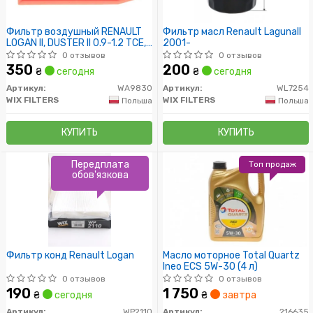
Фильтр воздушный RENAULT
Фильтр масл Renault LagunaII
LOGAN II, DUSTER II 0.9-1.2 TCE,
2001-
1.5 DCI 13- (пр-во WIX-FILTERS)
0 отзывов
0 отзывов
350
200
₴
сегодня
₴
сегодня
Артикул:
WA9830
Артикул:
WL7254
WIX FILTERS
WIX FILTERS
Польша
Польша
КУПИТЬ
КУПИТЬ
Передплата
Топ продаж
обов'язкова
Фильтр конд Renault Logan
Масло моторное Total Quartz
Ineo ECS 5W-30 (4 л)
0 отзывов
0 отзывов
190
1 750
₴
сегодня
₴
завтра
Артикул:
WP2110
Артикул:
216635