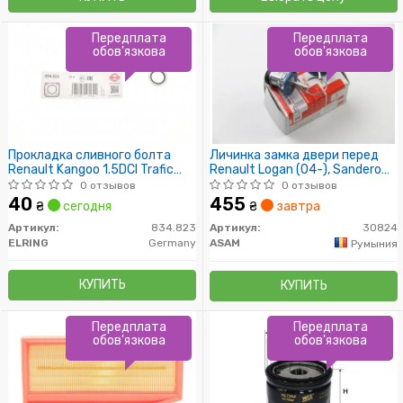
Передплата
Передплата
обов'язкова
обов'язкова
Прокладка сливного болта
Личинка замка двери перед
Renault Kangoo 1.5DCI Trafic
Renault Logan (04-), Sandero
1.9Dci /16.7x24x1.5/
(08-) i(лев, прав) (30824)
0 отзывов
0 отзывов
Asam
40
455
₴
сегодня
₴
завтра
Артикул:
834.823
Артикул:
30824
ELRING
Germany
ASAM
Румыния
КУПИТЬ
КУПИТЬ
Передплата
Передплата
обов'язкова
обов'язкова