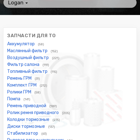
Logan
ЗАПЧАСТИ ДЛЯ ТО
Аккумулятор
(58)
Маслянный фильтр
(152)
Воздушный фильтр
(221)
Фильтр салона
(119)
Топливный фильтр
(115)
Ремень ГРМ
(31)
Комплект ГРМ
(212)
Ролики ГРМ
(58)
Помпа
(141)
Ремень приводной
(189)
Ролик ремня приводного
(205)
Колодки тормозные
(275)
Диски тормозные
(137)
Стабилизатор
(63)