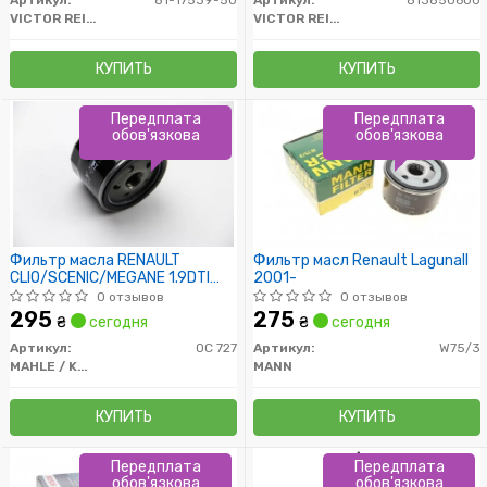
Артикул:
81-17539-50
Артикул:
813850600
VICTOR REINZ
VICTOR REINZ
КУПИТЬ
КУПИТЬ
Передплата
Передплата
обов'язкова
обов'язкова
Фильтр масла RENAULT
Фильтр масл Renault LagunaII
CLIO/SCENIC/MEGANE 1.9DTI
2001-
3/97-8/03, 1.9DCi 4/04-
0 отзывов
0 отзывов
/H=64mm/
295
275
₴
сегодня
₴
сегодня
Артикул:
OC 727
Артикул:
W75/3
MAHLE / KNECHT
MANN
КУПИТЬ
КУПИТЬ
Передплата
Передплата
обов'язкова
обов'язкова