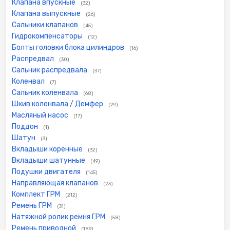
Клапана впускные
(32)
Клапана выпускные
(26)
Сальники клапанов
(45)
Гидрокомпенсаторы
(12)
Болты головки блока цилиндров
(16)
Распредвал
(30)
Сальник распредвала
(37)
Коленвал
(7)
Сальник коленвала
(68)
Шкив коленвала / Демфер
(29)
Масляный насос
(17)
Поддон
(1)
Шатун
(3)
Вкладыши коренные
(32)
Вкладыши шатунные
(49)
Подушки двигателя
(145)
Направляющая клапанов
(23)
Комплект ГРМ
(212)
Ремень ГРМ
(31)
Натяжной ролик ремня ГРМ
(58)
Ремень приводной
(189)