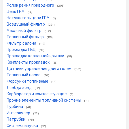
Ролик ремня приводного
(205)
Цепь ГРМ
(14)
Натяжитель цепи ГРМ
(1)
Воздушный фильтр
(221)
Масляный фильтр
(152)
Топливный фильтр
(115)
Фильтр салона
(119)
Прокладка ГБЦ
(38)
Прокладка клапанной крышки
(51)
Комплекты прокладок
(35)
Датчики управления двигателем
(273)
Топливный насос
(30)
Форсунки топливные
(14)
Лямбда зонд
(52)
Карбюратор и комплектующие
(3)
Прочие элементы топливной системы
(11)
Турбина
(41)
Интеркулер
(22)
Патрубки
(78)
Система впуска
(12)