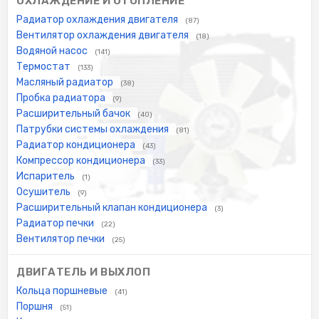
ОХЛАЖДЕНИЕ И ОТОПЛЕНИЕ
Радиатор охлаждения двигателя
(87)
Вентилятор охлаждения двигателя
(18)
Водяной насос
(141)
Термостат
(133)
Масляный радиатор
(38)
Пробка радиатора
(9)
Расширительный бачок
(40)
Патрубки системы охлаждения
(81)
Радиатор кондиционера
(43)
Компрессор кондиционера
(33)
Испаритель
(1)
Осушитель
(9)
Расширительный клапан кондиционера
(3)
Радиатор печки
(22)
Вентилятор печки
(25)
ДВИГАТЕЛЬ И ВЫХЛОП
Кольца поршневые
(41)
Поршня
(51)