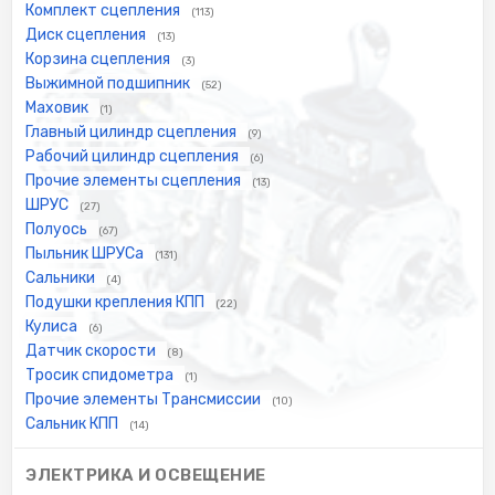
Комплект сцепления
(113)
Диск сцепления
(13)
Корзина сцепления
(3)
Выжимной подшипник
(52)
Маховик
(1)
Главный цилиндр сцепления
(9)
Рабочий цилиндр сцепления
(6)
Прочие элементы сцепления
(13)
ШРУС
(27)
Полуось
(67)
Пыльник ШРУСа
(131)
Сальники
(4)
Подушки крепления КПП
(22)
Кулиса
(6)
Датчик скорости
(8)
Тросик спидометра
(1)
Прочие элементы Трансмиссии
(10)
Сальник КПП
(14)
ЭЛЕКТРИКА И ОСВЕЩЕНИЕ