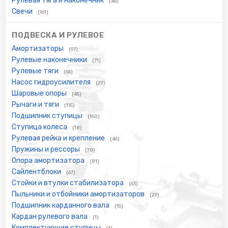
Рулевая тяга и наконечник
(46)
Свечи
(161)
ПОДВЕСКА И РУЛЕВОЕ
Амортизаторы
(97)
Рулевые наконечники
(71)
Рулевые тяги
(66)
Насос гидроусилителя
(29)
Шаровые опоры
(45)
Рычаги и тяги
(115)
Подшипник ступицы
(150)
Ступица колеса
(18)
Рулевая рейка и крепление
(46)
Пружины и рессоры
(78)
Опора амортизатора
(81)
Сайлентблоки
(67)
Стойки и втулки стабилизатора
(63)
Пыльники и отбойники амортизаторов
(29)
Подшипник карданного вала
(15)
Кардан рулевого вала
(1)
Комплектующие ступицы