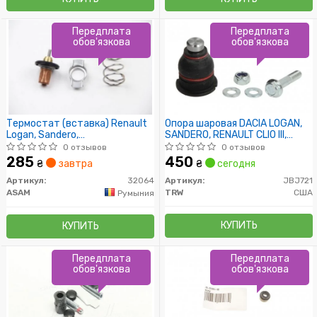
Передплата
Передплата
обов'язкова
обов'язкова
Термостат (вставка) Renault
Опора шаровая DACIA LOGAN,
Logan, Sandero,
SANDERO, RENAULT CLIO III,
Kangoo,Scenic,Clio/Nissan
MEGANE II 02- перед. мост (Пр-
0 отзывов
0 отзывов
Almera, Kubistar,Micra 1.5 dci
во TRW)
285
450
₴
завтра
₴
сегодня
(32064) Asam
Артикул:
32064
Артикул:
JBJ721
ASAM
TRW
США
Румыния
КУПИТЬ
КУПИТЬ
Передплата
Передплата
обов'язкова
обов'язкова