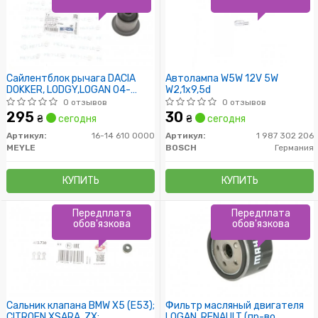
Сайлентблок рычага DACIA
Автолампа W5W 12V 5W
DOKKER, LODGY,LOGAN 04-
W2,1x9,5d
перед. мост низ (Пр-во MEYLE)
0 отзывов
0 отзывов
295
30
₴
сегодня
₴
сегодня
Артикул:
16-14 610 0000
Артикул:
1 987 302 206
MEYLE
BOSCH
Германия
КУПИТЬ
КУПИТЬ
Передплата
Передплата
обов'язкова
обов'язкова
Сальник клапана BMW X5 (E53);
Фильтр масляный двигателя
CITROEN XSARA, ZX;
LOGAN, RENAULT (пр-во