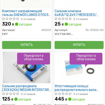
Комплект направляющей
Сальник клапана
гильзы DAEWOO LANOS D7003C
6x8,8/12,2x9,7 MERCEDES/
(пр-во ERT)
OPEL/ AUDI
0 отзывов
0 отзывов
320
25
₴
сегодня
₴
сегодня
Артикул:
410031
Артикул:
70-31306-00
ERT
VICTOR REINZ
КУПИТЬ
КУПИТЬ
Передплата
Передплата
обов'язкова
обов'язкова
Сальник распредвала
Уплотняющее кольцо
(30X42X6) NISSAN INTERSTAR,
распределительного вала
KUBISTAR, PRIMASTAR
28X42X6 RENA
0 отзывов
0 отзывов
125
445
₴
сегодня
₴
сегодня