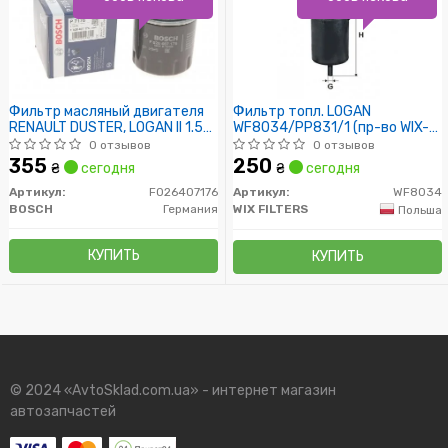
Фильтр масляный двигателя
Фильтр топл. LOGAN
RENAULT DUSTER, LOGAN II 1.5
WF8034/PP831/1 (пр-во WIX-
DCI 10- (пр-во BOSCH)
Filtron)
0 отзывов
0 отзывов
355
250
₴
сегодня
₴
сегодня
Артикул:
F026407176
Артикул:
WF8034
BOSCH
Германия
WIX FILTERS
Польша
КУПИТЬ
КУПИТЬ
© 2024 «AvtoSklad.com.ua» - интернет магазин
автозапчастей