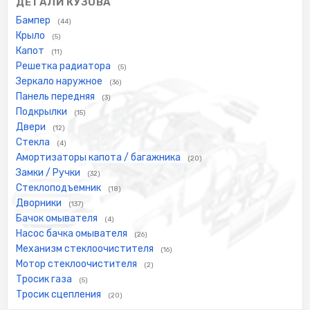
ДЕТАЛИ КУЗОВА
Бампер
(44)
Крыло
(5)
Капот
(11)
Решетка радиатора
(5)
Зеркало наружное
(36)
Панель передняя
(3)
Подкрылки
(15)
Двери
(12)
Стекла
(4)
Амортизаторы капота / багажника
(20)
Замки / Ручки
(32)
Стеклоподъемник
(18)
Дворники
(137)
Бачок омывателя
(4)
Насос бачка омывателя
(26)
Механизм стеклоочистителя
(16)
Мотор стеклоочистителя
(2)
Тросик газа
(5)
Тросик сцепления
(20)