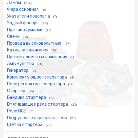
Лампы
(274)
Фара основная
(18)
Указатели поворота
(7)
Задний фонарь
(28)
Противотуманки
(17)
Свечи
(161)
Провода высоковольтные
(27)
Катушка зажигания
(85)
Прочие элементы зажигания
(1)
Аккумулятор
(58)
Генератор
(76)
Комплектующие генератора
(4)
Реле регулятор генератора
(12)
Стартер
(75)
Бендикс стартера
(19)
Втягивающее реле стартера
(23)
Реле ВСЕ
(4)
Подрулевые переключатели
(27)
Щетка стартера
(22)