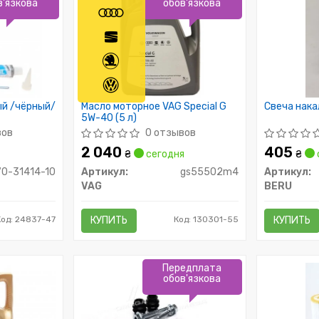
в'язкова
обов'язкова
ый /чёрный/
Масло моторное VAG Special G
Свеча нака
5W-40 (5 л)
вов
0 отзывов
2 040
405
₴
сегодня
₴
70-31414-10
Артикул:
gs55502m4
Артикул:
VAG
BERU
од: 24837-47
КУПИТЬ
Код: 130301-55
КУПИТЬ
Передплата
обов'язкова