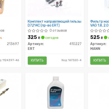
Комплект направляющей гильзы
Фильтр ма
D7214C (пр-во ERT)
VAG 1.8, 2.0
MANN)
вов
0 отзывов
325
525
н.
₴
сегодня
₴
213697
Артикул:
410227
Артикул:
ERT
MANN
д: 1124397-46
КУПИТЬ
Код: 167320-4
КУПИТЬ