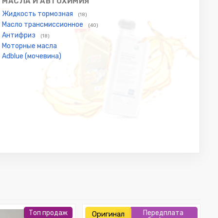
МАСЛА И АВТОХИМИЯ
Жидкость тормозная
(18)
Масло трансмиссионное
(40)
Антифриз
(18)
Моторные масла
Adblue (мочевина)
Топ продаж
Передплата
Оригинал