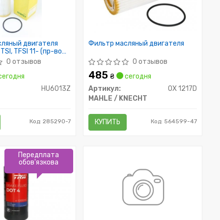
сляный двигателя
Фильтр масляный двигателя
 TSI, TFSI 11- (пр-во
0 отзывов
0 отзывов
485
сегодня
₴
сегодня
HU6013Z
Артикул:
OX 1217D
MAHLE / KNECHT
Код: 285290-7
КУПИТЬ
Код: 564599-47
Передплата
обов'язкова