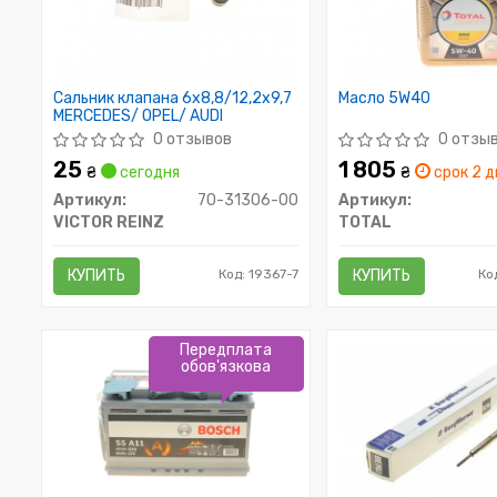
Сальник клапана 6x8,8/12,2x9,7
Масло 5W40
MERCEDES/ OPEL/ AUDI
0 отзывов
0 отзы
25
1 805
₴
сегодня
₴
срок 2 д
Артикул:
70-31306-00
Артикул:
VICTOR REINZ
TOTAL
КУПИТЬ
Код: 19367-7
КУПИТЬ
Ко
Передплата
обов'язкова