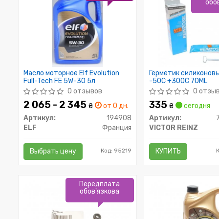
обо
Масло моторное Elf Evolution
Герметик силиконов
Full-Tech FE 5W-30 5л
-50C +300C 70ML
0 отзывов
0 отзы
2 065 - 2 345
335
₴
от 0 дн.
₴
сегодня
Артикул:
194908
Артикул:
ELF
Франция
VICTOR REINZ
Выбрать цену
Код: 95219
КУПИТЬ
К
Передплата
обов'язкова