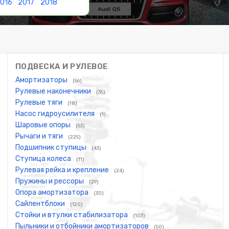
016
2017
2018
ПОДВЕСКА И РУЛЕВОЕ
Амортизаторы
(56)
Рулевые наконечники
(35)
Рулевые тяги
(18)
Насос гидроусилителя
(1)
Шаровые опоры
(53)
Рычаги и тяги
(225)
Подшипник ступицы
(43)
Ступица колеса
(11)
Рулевая рейка и крепление
(24)
Пружины и рессоры
(29)
Опора амортизатора
(30)
Сайлентблоки
(120)
Стойки и втулки стабилизатора
(103)
Пыльники и отбойники амортизаторов
(50)