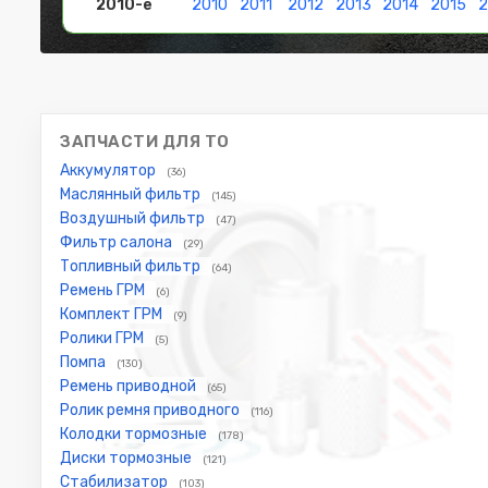
2010-е
2010
2011
2012
2013
2014
2015
2
ЗАПЧАСТИ ДЛЯ ТО
Аккумулятор
(36)
Маслянный фильтр
(145)
Воздушный фильтр
(47)
Фильтр салона
(29)
Топливный фильтр
(64)
Ремень ГРМ
(6)
Комплект ГРМ
(9)
Ролики ГРМ
(5)
Помпа
(130)
Ремень приводной
(65)
Ролик ремня приводного
(116)
Колодки тормозные
(178)
Диски тормозные
(121)
Стабилизатор
(103)