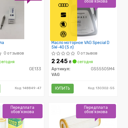
обов'язкова
ла
Масло моторное VAG Special D
5W-40 (5 л)
0 отзывов
0 отзывов
2 245
сегодня
₴
сегодня
GE133
Артикул:
GS55505M4
VAG
Код: 148849-47
КУПИТЬ
Код: 130302-55
Передплата
Передплата
обов'язкова
обов'язкова