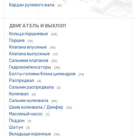
Кардан рулевого вала
(2)
ДВИГАТЕЛЬ И ВЫХЛОП
Кольца поршневые
(28)
Поршня
(16)
Клапана впускные
(18)
Клапана выпускные
(17)
Сальники клапанов
(30)
Гидрокомпенсаторы
(38)
Болты головки блока цилиндров
(14)
Распредвал
(4)
Сальник распредвала
(2)
Коленвал
(4)
Сальник коленвала
(58)
Шкив коленвала / Демфер
(25)
Масляный насос
(7)
Поддон
(1)
Шатун
(3)
Вкладыши коренные
(18)