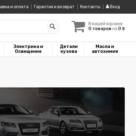
авка и оплата
Гарантия и возврат
Контакты
Вход
В вашей корзине
0 товаров
на
0 ₴
Электрика и
Детали
Масла и
Освещение
кузова
автохимия