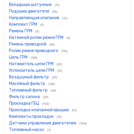
Вкладыши шатунные
(11)
Подушки двигателя
(65)
Направляющая клапанов
(12)
Комплект ГРМ
(9)
Ремень ГРМ
(6)
Натяжной ролик ремня ГРМ
(5)
Ремень приводной
(65)
Ролик ремня приводного
(116)
Цепь ГРМ
(143)
Натяжитель цепи ГРМ
(32)
Успокоитель цепи ГРМ
(31)
Воздушный фильтр
(47)
Масляный фильтр
(145)
Топливный фильтр
(64)
Фильтр салона
(29)
Прокладка ГБЦ
(102)
Прокладка клапанной крышки
(51)
Комплекты прокладок
(13)
Датчики управления двигателем
(184)
Топливный насос
(1)