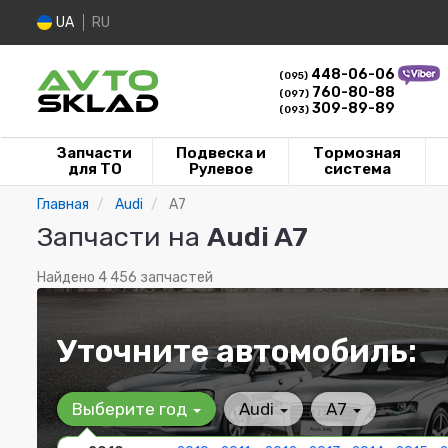
UA
RU
448-06-06
(095)
760-80-88
(097)
309-89-89
(093)
Запчасти
Подвеска и
Тормозная
для ТО
Рулевое
система
Главная
Audi
A7
Запчасти на
Audi A7
Найдено 4 456 запчастей
Уточните автомобиль:
Выберите год
Audi
A7