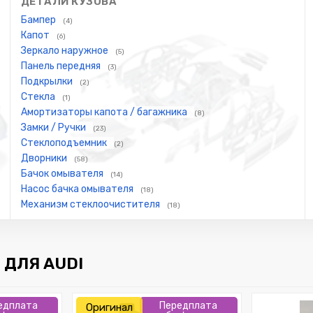
ДЕТАЛИ КУЗОВА
Бампер
(4)
Капот
(6)
Зеркало наружное
(5)
Панель передняя
(3)
Подкрылки
(2)
Стекла
(1)
Амортизаторы капота / багажника
(8)
Замки / Ручки
(23)
Стеклоподъемник
(2)
Дворники
(58)
Бачок омывателя
(14)
Насос бачка омывателя
(18)
Механизм стеклоочистителя
(18)
ДЛЯ AUDI
едплата
Передплата
Оригинал