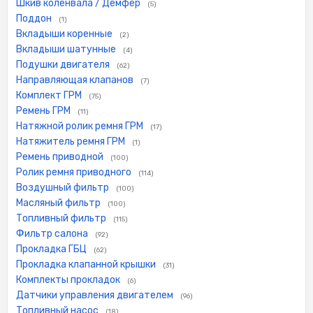
Шкив коленвала / Демфер
(5)
Поддон
(1)
Вкладыши коренные
(2)
Вкладыши шатунные
(4)
Подушки двигателя
(62)
Направляющая клапанов
(7)
Комплект ГРМ
(75)
Ремень ГРМ
(11)
Натяжной ролик ремня ГРМ
(17)
Натяжитель ремня ГРМ
(1)
Ремень приводной
(100)
Ролик ремня приводного
(114)
Воздушный фильтр
(100)
Масляный фильтр
(100)
Топливный фильтр
(115)
Фильтр салона
(92)
Прокладка ГБЦ
(62)
Прокладка клапанной крышки
(31)
Комплекты прокладок
(6)
Датчики управления двигателем
(96)
Топливный насос
(18)