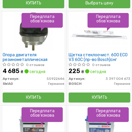
КУПИТЬ
Выбрать цену
Передплата
Передплата
обов'язкова
обов'язкова
Опора двигателя
Щетка стеклоочист. 600 ECO
резинометаллическая
V3 60C (пр-во Bosch)снг
0 отзывов
0 отзывов
4 685
225
₴
сегодня
₴
сегодня
Артикул:
55922646
Артикул:
3 397 004 673
SWAG
Германия
BOSCH
Германия
КУПИТЬ
КУПИТЬ
Передплата
Передплата
обов'язкова
обов'язкова