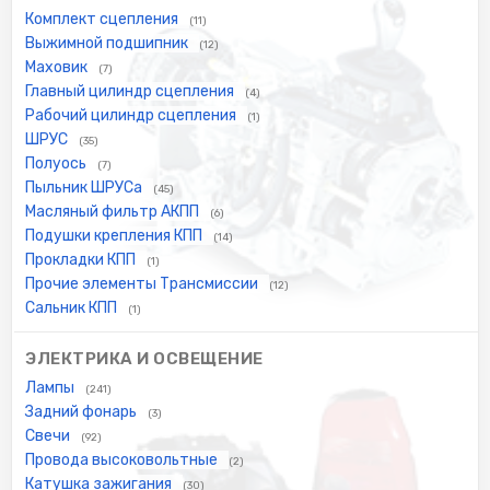
Комплект сцепления
(11)
Выжимной подшипник
(12)
Маховик
(7)
Главный цилиндр сцепления
(4)
Рабочий цилиндр сцепления
(1)
ШРУС
(35)
Полуось
(7)
Пыльник ШРУСа
(45)
Масляный фильтр АКПП
(6)
Подушки крепления КПП
(14)
Прокладки КПП
(1)
Прочие элементы Трансмиссии
(12)
Сальник КПП
(1)
ЭЛЕКТРИКА И ОСВЕЩЕНИЕ
Лампы
(241)
Задний фонарь
(3)
Свечи
(92)
Провода высоковольтные
(2)
Катушка зажигания
(30)