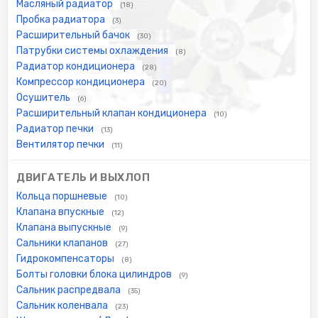
Масляный радиатор
(18)
Пробка радиатора
(3)
Расширительный бачок
(30)
Патрубки системы охлаждения
(8)
Радиатор кондиционера
(28)
Компрессор кондиционера
(20)
Осушитель
(6)
Расширительный клапан кондиционера
(10)
Радиатор печки
(13)
Вентилятор печки
(11)
ДВИГАТЕЛЬ И ВЫХЛОП
Кольца поршневые
(10)
Клапана впускные
(12)
Клапана выпускные
(9)
Сальники клапанов
(27)
Гидрокомпенсаторы
(8)
Болты головки блока цилиндров
(9)
Сальник распредвала
(35)
Сальник коленвала
(23)