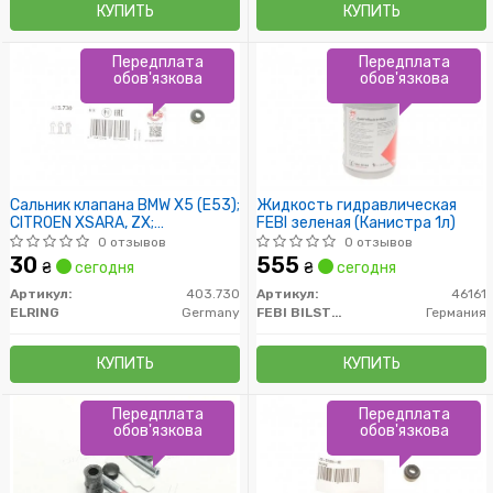
КУПИТЬ
КУПИТЬ
Передплата
Передплата
обов'язкова
обов'язкова
Сальник клапана BMW X5 (E53);
Жидкость гидравлическая
CITROEN XSARA, ZX;
FEBI зеленая (Канистра 1л)
CHEVROLET LACETTI
0 отзывов
0 отзывов
30
555
₴
сегодня
₴
сегодня
Артикул:
403.730
Артикул:
46161
ELRING
Germany
FEBI BILSTEIN
Германия
КУПИТЬ
КУПИТЬ
Передплата
Передплата
обов'язкова
обов'язкова