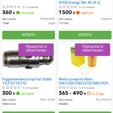
9000 Energy 5W-40 (4 л)
0 отзывов
0 отзывов
360
1 500
₴
сегодня
₴
завтра
Артикул:
PFB401SE
Артикул:
216600
TRW
США
TOTAL
КУПИТЬ
КУПИТЬ
Передплата
Передплата
обов'язкова
обов'язкова
Гидрокомпенсатор Fiat Doblo
Фильтр масла Volvo
1.3JTD/1,9JTD
S40/V50/S60/V70/S80/XC90
2.4/2.5D 01-
0 отзывов
0 отзывов
300
365 - 490
₴
сегодня
₴
от 0 дн.
Артикул:
PI06-0019
Артикул:
HU 719/8 X
FRECCIA
MANN