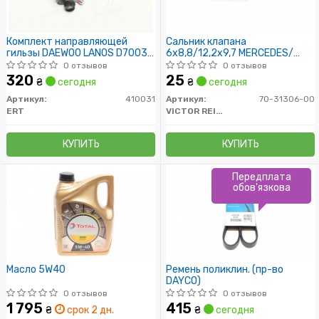
Комплект направляющей
Сальник клапана
гильзы DAEWOO LANOS D7003C
6x8,8/12,2x9,7 MERCEDES/
(пр-во ERT)
OPEL/ AUDI
0 отзывов
0 отзывов
320
25
₴
сегодня
₴
сегодня
Артикул:
410031
Артикул:
70-31306-00
ERT
VICTOR REINZ
КУПИТЬ
КУПИТЬ
Передплата
обов'язкова
Масло 5W40
Ремень поликлин. (пр-во
DAYCO)
0 отзывов
0 отзывов
1 795
415
₴
срок 2 дн.
₴
сегодня