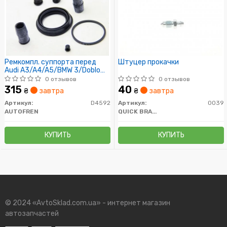
Ремкомпл. суппорта перед
Штуцер прокачки
Audi A3/A4/A5/BMW 3/Doblo
10-/Focus/Connect 57mm
0 отзывов
0 отзывов
315
40
₴
завтра
₴
завтра
Артикул:
D4592
Артикул:
0039
AUTOFREN
QUICK BRAKE
КУПИТЬ
КУПИТЬ
© 2024 «AvtoSklad.com.ua» - интернет магазин
автозапчастей