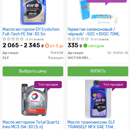
Масло моторное Elf Evolution
Герметик силиконовый /
Full-Tech FE 5W-30 5л
чёрный/ -50C +300C 70ML
0 отзывов
0 отзывов
2 065 - 2 345
335
₴
от 0 дн.
₴
сегодня
Артикул:
194908
Артикул:
70-31414-10
ELF
Франция
VICTOR REINZ
Выбрать цену
КУПИТЬ
Топ продаж
Топ продаж
Масло моторное Total Quartz
Масло трансмиссии. ELF
Ineo MC3 5W-30 (5 л)
TRANSELF NFX SAE 75W