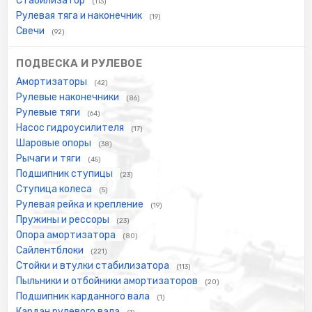
Стабилизатор
(113)
Рулевая тяга и наконечник
(19)
Свечи
(92)
ПОДВЕСКА И РУЛЕВОЕ
Амортизаторы
(42)
Рулевые наконечники
(86)
Рулевые тяги
(64)
Насос гидроусилителя
(17)
Шаровые опоры
(38)
Рычаги и тяги
(45)
Подшипник ступицы
(23)
Ступица колеса
(5)
Рулевая рейка и крепление
(19)
Пружины и рессоры
(23)
Опора амортизатора
(80)
Сайлентблоки
(221)
Стойки и втулки стабилизатора
(113)
Пыльники и отбойники амортизаторов
(20)
Подшипник карданного вала
(1)
Кардан рулевого вала