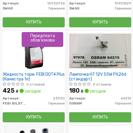
Артикул:
15932936
Артикул:
10921829
SWAG
Германия
SWAG
Германия
КУПИТЬ
КУПИТЬ
Передплата
обов'язкова
Жидкость торм. FEBI DOT4 Plus
Лампочка H7 12V 55W PX26d
(Канистра 1л)
(стандарт)
0 отзывов
0 отзывов
425
180
₴
сегодня
₴
сегодня
Артикул:
23930
Артикул:
64210
FEBI BILSTEIN
Германия
OSRAM
Германия
КУПИТЬ
КУПИТЬ