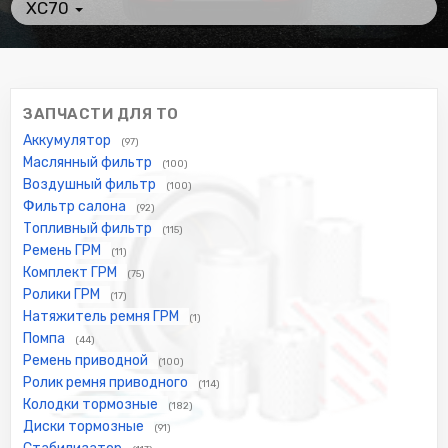
XC70
ЗАПЧАСТИ ДЛЯ ТО
Аккумулятор
(97)
Маслянный фильтр
(100)
Воздушный фильтр
(100)
Фильтр салона
(92)
Топливный фильтр
(115)
Ремень ГРМ
(11)
Комплект ГРМ
(75)
Ролики ГРМ
(17)
Натяжитель ремня ГРМ
(1)
Помпа
(44)
Ремень приводной
(100)
Ролик ремня приводного
(114)
Колодки тормозные
(182)
Диски тормозные
(91)