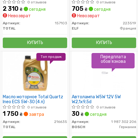
(Канистра 1л)
0 отзывов
0 отзывов
2 310
705
₴
сегодня
₴
сегодня
Невозврат
Невозврат
Артикул:
157103
Артикул:
223519
TOTAL
ELF
Франция
КУПИТЬ
КУПИТЬ
Передплата
Топ продаж
обов'язкова
Масло моторное Total Quartz
Автолампа W5W 12V 5W
Ineo ECS 5W-30 (4 л)
W2,1x9,5d
0 отзывов
0 отзывов
1 750
30
₴
завтра
₴
сегодня
Артикул:
216635
Артикул:
1 987 302 206
TOTAL
BOSCH
Германия