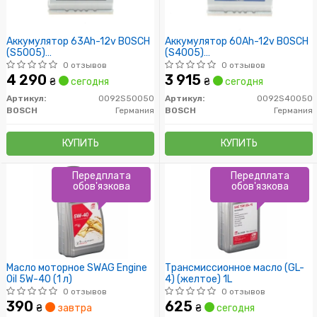
Аккумулятор 63Ah-12v BOSCH
Аккумулятор 60Ah-12v BOSCH
(S5005)
(S4005)
(242x175x190),R,EN610
(242x175x190),R,EN540
0 отзывов
0 отзывов
4 290
3 915
₴
сегодня
₴
сегодня
Артикул:
0092S50050
Артикул:
0092S40050
BOSCH
Германия
BOSCH
Германия
КУПИТЬ
КУПИТЬ
Передплата
Передплата
обов'язкова
обов'язкова
Масло моторное SWAG Engine
Трансмиссионное масло (GL-
Oil 5W-40 (1 л)
4) (желтое) 1L
0 отзывов
0 отзывов
390
625
₴
завтра
₴
сегодня