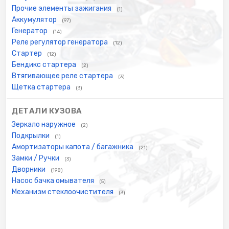
Прочие элементы зажигания
(1)
Аккумулятор
(97)
Генератор
(14)
Реле регулятор генератора
(12)
Стартер
(12)
Бендикс стартера
(2)
Втягивающее реле стартера
(3)
Щетка стартера
(3)
ДЕТАЛИ КУЗОВА
Зеркало наружное
(2)
Подкрылки
(1)
Амортизаторы капота / багажника
(21)
Замки / Ручки
(3)
Дворники
(198)
Насос бачка омывателя
(5)
Механизм стеклоочистителя
(3)