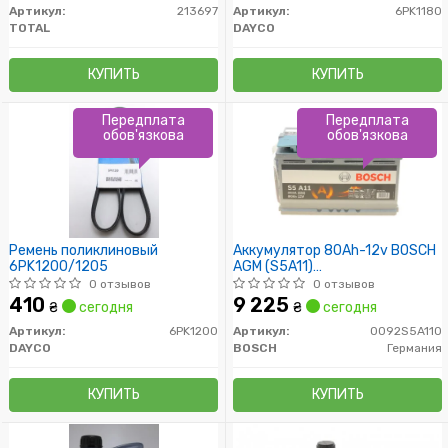
Артикул:
213697
Артикул:
6PK1180
TOTAL
DAYCO
КУПИТЬ
КУПИТЬ
Передплата
Передплата
обов'язкова
обов'язкова
Ремень поликлиновый
Аккумулятор 80Ah-12v BOSCH
6PK1200/1205
AGM (S5A11)
(315x175x190),R,EN800
0 отзывов
0 отзывов
410
9 225
₴
сегодня
₴
сегодня
Артикул:
6PK1200
Артикул:
0092S5A110
DAYCO
BOSCH
Германия
КУПИТЬ
КУПИТЬ