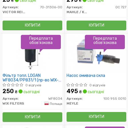
₴
сьогодні
₴
сьогодні
Артикул:
70-31306-00
Артикул:
OC 727
VICTOR REINZ
MAHLE / KNECHT
КУПИТИ
КУПИТИ
Передплата
Передплата
обов'язкова
обов'язкова
Фільтр топл. LOGAN
Насос омивача скла
WF8034/PP831/1 (пр-во WIX-
Filtron)
0 відгуків
0 відгуків
250
495
₴
сьогодні
₴
сьогодні
Артикул:
WF8034
Артикул:
100 955 0010
WIX FILTERS
MEYLE
Польща
КУПИТИ
КУПИТИ