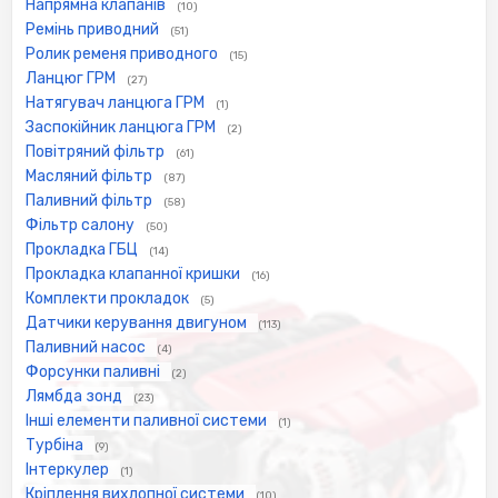
Напрямна клапанів
(10)
Ремінь приводний
(51)
Ролик ременя приводного
(15)
Ланцюг ГРМ
(27)
Натягувач ланцюга ГРМ
(1)
Заспокійник ланцюга ГРМ
(2)
Повітряний фільтр
(61)
Масляний фільтр
(87)
Паливний фільтр
(58)
Фільтр салону
(50)
Прокладка ГБЦ
(14)
Прокладка клапанної кришки
(16)
Комплекти прокладок
(5)
Датчики керування двигуном
(113)
Паливний насос
(4)
Форсунки паливні
(2)
Лямбда зонд
(23)
Інші елементи паливної системи
(1)
Турбіна
(9)
Інтеркулер
(1)
Кріплення вихлопної системи
(10)