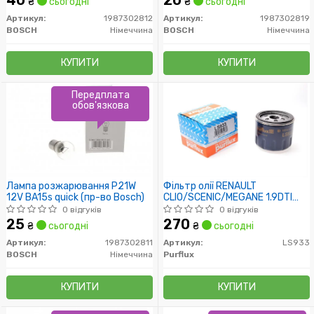
₴
сьогодні
₴
сьогодні
Артикул:
1987302812
Артикул:
1987302819
BOSCH
Німеччина
BOSCH
Німеччина
КУПИТИ
КУПИТИ
Передплата
обов'язкова
Лампа розжарювання P21W
Фільтр олії RENAULT
12V BA15s quick (пр-во Bosch)
CLIO/SCENIC/MEGANE 1.9DTI
3/97-8/03, 1.9DCi 4/04-
0 відгуків
0 відгуків
25
270
₴
сьогодні
₴
сьогодні
Артикул:
1987302811
Артикул:
LS933
BOSCH
Німеччина
Purflux
КУПИТИ
КУПИТИ