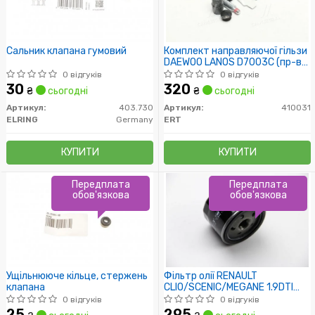
Сальник клапана гумовий
Комплект направляючої гільзи
DAEWOO LANOS D7003C (пр-во
ERT)
0 відгуків
0 відгуків
30
320
₴
сьогодні
₴
сьогодні
Артикул:
403.730
Артикул:
410031
ELRING
Germany
ERT
КУПИТИ
КУПИТИ
Передплата
Передплата
обов'язкова
обов'язкова
Ущільнююче кільце, стержень
Фільтр олії RENAULT
клапана
CLIO/SCENIC/MEGANE 1.9DTI
3/97-8/03, 1.9DCi 4/04-
0 відгуків
0 відгуків
/H=64mm/
25
295