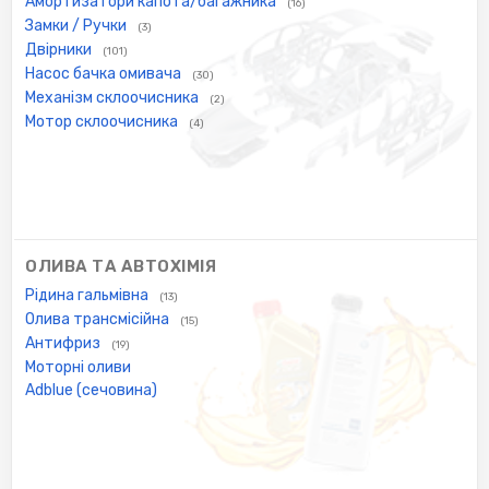
Амортизатори капота/багажника
(16)
Замки / Ручки
(3)
Двірники
(101)
Насос бачка омивача
(30)
Механізм склоочисника
(2)
Мотор склоочисника
(4)
ОЛИВА ТА АВТОХІМІЯ
Рідина гальмівна
(13)
Олива трансмісійна
(15)
Антифриз
(19)
Моторні оливи
Adblue (сечовина)