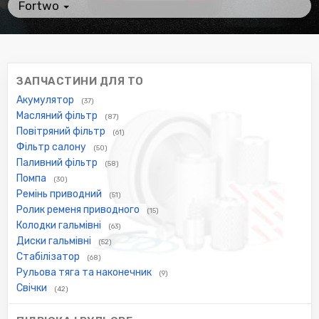
Fortwo
ЗАПЧАСТИНИ ДЛЯ ТО
Акумулятор
(37)
Масляний фільтр
(87)
Повітряний фільтр
(61)
Фільтр салону
(50)
Паливний фільтр
(58)
Помпа
(30)
Ремінь приводний
(51)
Ролик ременя приводного
(15)
Колодки гальмівні
(63)
Диски гальмівні
(52)
Стабілізатор
(68)
Рульова тяга та наконечник
(9)
Свічки
(42)