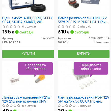
Підш. аморт. AUDI, FORD, GEELY,
Лампа розжарювання H11 12V
SEAT, SKODA, SMART, VW
55W PGJ19-2 PURE LIGHT (вир-
передн. вісь (пр-во Lemferder)
во Bosch)
0 відгуків
0 відгуків
195
310
₴
сьогодні
₴
сьогодні
Артикул:
17636 02
Артикул:
1 987 302 084
LEMFORDER
BOSCH
Німеччина
КУПИТИ
КУПИТИ
Передплата
Передплата
обов'язкова
обов'язкова
Лампа розжарювання PY21W
Лампа розжарювання W5W 12V
12V 21W помаранчева UNIV
5W W2,1x9,5d QUICK (пр-во
Bosch)
0 відгуків
0 відгуків
40
20