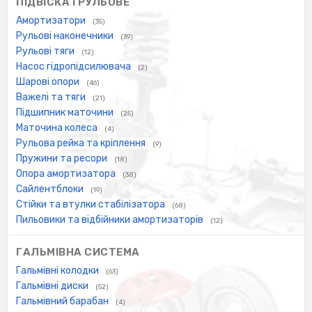
ПІДВІСКА І РУЛЬОВЕ
Амортизатори
(35)
Рульові наконечники
(39)
Рульові тяги
(12)
Насос гідропідсилювача
(2)
Шарові опори
(46)
Важелі та тяги
(21)
Підшипник маточини
(25)
Маточина колеса
(4)
Рульова рейка та кріплення
(9)
Пружини та ресори
(18)
Опора амортизатора
(38)
Сайлентблоки
(19)
Стійки та втулки стабілізатора
(68)
Пильовики та відбійники амортизаторів
(12)
ГАЛЬМІВНА СИСТЕМА
Гальмівні колодки
(63)
Гальмівні диски
(52)
Гальмівний барабан
(4)