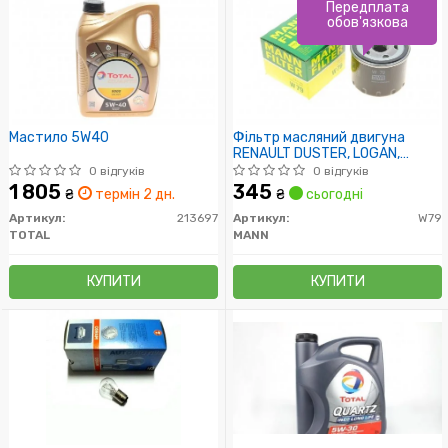
Передплата
обов'язкова
Мастило 5W40
Фільтр масляний двигуна
RENAULT DUSTER, LOGAN,
SCENIC I, II, III 1.5 DCI 10- (пр-во
0 відгуків
0 відгуків
MANN)
1 805
345
₴
термін 2 дн.
₴
сьогодні
Артикул:
213697
Артикул:
W79
TOTAL
MANN
КУПИТИ
КУПИТИ