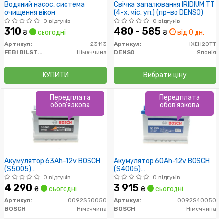
Водяний насос, система
Свічка запалювання IRIDIUM TT
очищення вікон
(4-х. міс. уп.) (пр-во DENSO)
0 відгуків
0 відгуків
310
480 - 585
₴
сьогодні
₴
від 0 дн.
Артикул:
23113
Артикул:
IXEH20TT
FEBI BILSTEIN
Німеччина
DENSO
Японія
КУПИТИ
Вибрати ціну
Передплата
Передплата
обов'язкова
обов'язкова
Акумулятор 63Ah-12v BOSCH
Акумулятор 60Ah-12v BOSCH
(S5005)
(S4005)
(242x175x190),R,EN610
(242x175x190),R,EN540
0 відгуків
0 відгуків
4 290
3 915
₴
сьогодні
₴
сьогодні
Артикул:
0092S50050
Артикул:
0092S40050
BOSCH
Німеччина
BOSCH
Німеччина