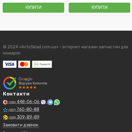
КУПИТИ
КУПИТИ
© 2024 «AvtoSklad.com.ua» - інтернет магазин запчастин для
іномарок
Контакти
448-06-06
(095)
760-80-88
(097)
309-89-89
(093)
Замовити дзвінок