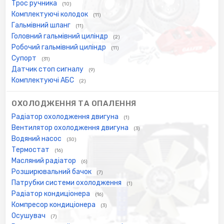
Трос ручника
(10)
Комплектуючі колодок
(11)
Гальмівний шланг
(11)
Головний гальмівний циліндр
(2)
Робочий гальмівний циліндр
(11)
Супорт
(31)
Датчик стоп сигналу
(9)
Комплектуючі АБС
(2)
ОХОЛОДЖЕННЯ ТА ОПАЛЕННЯ
Радіатор охолодження двигуна
(1)
Вентилятор охолодження двигуна
(3)
Водяний насос
(30)
Термостат
(16)
Масляний радіатор
(6)
Розширювальний бачок
(7)
Патрубки системи охолодження
(1)
Радіатор кондиціонера
(16)
Компресор кондиціонера
(3)
Осушувач
(7)