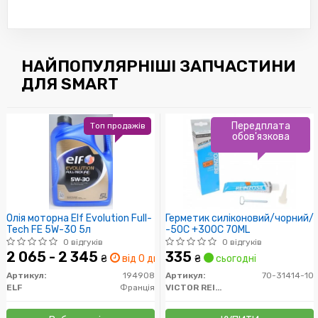
НАЙПОПУЛЯРНІШІ ЗАПЧАСТИНИ
ДЛЯ SMART
Передплата
Топ продажів
обов'язкова
Олія моторна Elf Evolution Full-
Герметик силіконовий/чорний/
Tech FE 5W-30 5л
-50C +300C 70ML
0 відгуків
0 відгуків
2 065 - 2 345
335
₴
від 0 дн.
₴
сьогодні
Артикул:
194908
Артикул:
70-31414-10
ELF
Франція
VICTOR REINZ