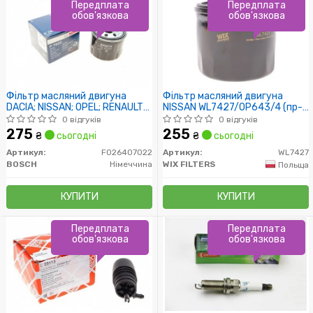
Передплата
Передплата
обов'язкова
обов'язкова
Фільтр масляний двигуна
Фільтр масляний двигуна
DACIA; NISSAN; OPEL; RENAULT
NISSAN WL7427/OP643/4 (пр-
(пр-во Bosch)
во WIX-Filtron)
0 відгуків
0 відгуків
275
255
₴
сьогодні
₴
сьогодні
Артикул:
F026407022
Артикул:
WL7427
BOSCH
Німеччина
WIX FILTERS
Польща
КУПИТИ
КУПИТИ
Передплата
Передплата
обов'язкова
обов'язкова