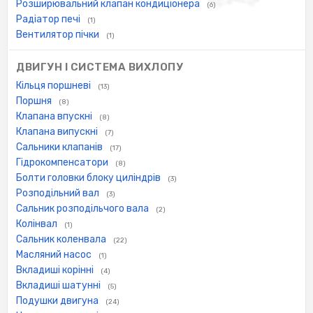
Розширювальний клапан кондиціонера
(6)
Радіатор печі
(1)
Вентилятор пічки
(1)
ДВИГУН І СИСТЕМА ВИХЛОПУ
Кільця поршневі
(13)
Поршня
(8)
Клапана впускні
(8)
Клапана випускні
(7)
Сальники клапанів
(17)
Гідрокомпенсатори
(8)
Болти головки блоку циліндрів
(3)
Розподільний вал
(3)
Сальник розподільчого вала
(2)
Колінвал
(1)
Сальник коленвала
(22)
Масляний насос
(1)
Вкладиші корінні
(4)
Вкладиші шатунні
(5)
Подушки двигуна
(24)