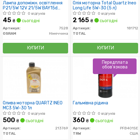
Лампа допоміжн. освітлення
Олія моторна Total Quartz Ineo
P21/5W 12V 21/5W BAY15d
Long Life 5W-30 (5 л)
(вир-во OSRAM)
0 відгуків
0 відгуків
45
2 165
₴
сьогодні
₴
сьогодні
Артикул:
7528
Артикул:
181712
OSRAM
Німеччина
TOTAL
КУПИТИ
КУПИТИ
Передплата
обов'язкова
Олива моторна QUARTZ INEO
Гальмівна рідина
MC3 5W-30 1л
0 відгуків
0 відгуків
500
360
₴
сьогодні
₴
сьогодні
Артикул:
213769
Артикул:
PFB401SE
TOTAL
TRW
США