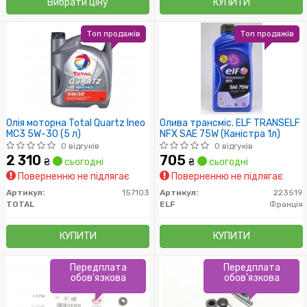
Вибрати ціну
КУПИТИ
Топ продажів
Топ продажів
Олія моторна Total Quartz Ineo
Олива трансміс. ELF TRANSELF
MC3 5W-30 (5 л)
NFX SAE 75W (Каністра 1л)
0 відгуків
0 відгуків
2 310
705
₴
сьогодні
₴
сьогодні
Поверненню не підлягає
Поверненню не підлягає
Артикул:
157103
Артикул:
223519
TOTAL
ELF
Франція
КУПИТИ
КУПИТИ
Передплата
Передплата
обов'язкова
обов'язкова