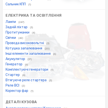
Сальник КПП
(1)
ЕЛЕКТРИКА ТА ОСВІТЛЕННЯ
Лампи
(247)
Задній ліхтар
(3)
Протитуманки
(4)
Свічки
(42)
Провода високовольтні
(3)
Котушка запалювання
(20)
Інші елементи запалювання
(6)
Акумулятор
(37)
Генератор
(6)
Комплектуючі генератори
(1)
Стартер
(6)
Втягуюче реле стартера
(3)
Реле ВСІ
(2)
Коректор фар
(1)
ДЕТАЛІ КУЗОВА