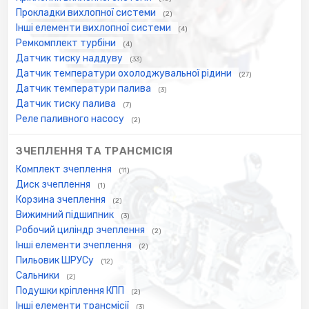
Прокладки вихлопної системи
(2)
Інші елементи вихлопної системи
(4)
Ремкомплект турбіни
(4)
Датчик тиску наддуву
(33)
Датчик температури охолоджувальної рідини
(27)
Датчик температури палива
(3)
Датчик тиску палива
(7)
Реле паливного насосу
(2)
ЗЧЕПЛЕННЯ ТА ТРАНСМІСІЯ
Комплект зчеплення
(11)
Диск зчеплення
(1)
Корзина зчеплення
(2)
Вижимний підшипник
(3)
Робочий циліндр зчеплення
(2)
Інші елементи зчеплення
(2)
Пильовик ШРУСу
(12)
Сальники
(2)
Подушки кріплення КПП
(2)
Інші елементи трансмісії
(3)