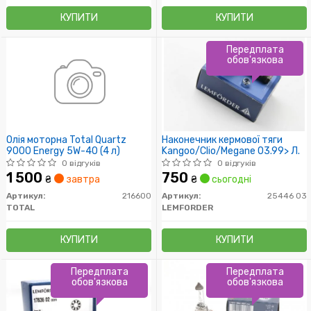
КУПИТИ
КУПИТИ
Передплата
обов'язкова
Олія моторна Total Quartz
Наконечник кермової тяги
9000 Energy 5W-40 (4 л)
Kangoo/Clio/Megane 03.99> Л.
0 відгуків
0 відгуків
1 500
750
₴
завтра
₴
сьогодні
Артикул:
216600
Артикул:
25446 03
TOTAL
LEMFORDER
КУПИТИ
КУПИТИ
Передплата
Передплата
обов'язкова
обов'язкова