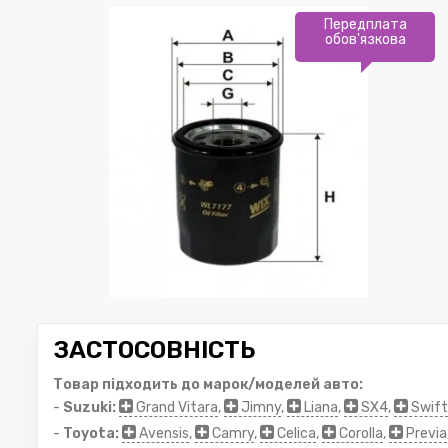
Передплата
обов'язкова
ЗАСТОСОВНІСТЬ
Товар підходить до марок/моделей авто:
-
Suzuki:
Grand Vitara
,
Jimny
,
Liana
,
SX4
,
Swift
-
Toyota:
Avensis
,
Camry
,
Celica
,
Corolla
,
Previa