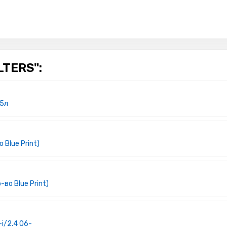
LTERS":
 5л
 Blue Print)
-во Blue Print)
-i/2.4 06-