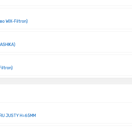
о WIX-Filtron)
 ASHIKA)
iltron)
BARU JUSTY H=65MM