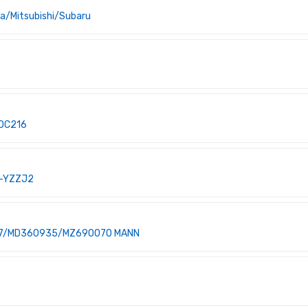
a/Mitsubishi/Subaru
 OC216
5-YZZJ2
35737/MD360935/MZ690070 MANN