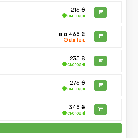
215
₴
сьогодні
від 465
₴
від 1 дн.
235
₴
сьогодні
275
₴
сьогодні
345
₴
сьогодні