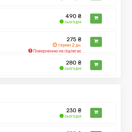
490
₴
сьогодні
275
₴
термін 2 дн.
Поверненню не підлягає
280
₴
сьогодні
230
₴
сьогодні