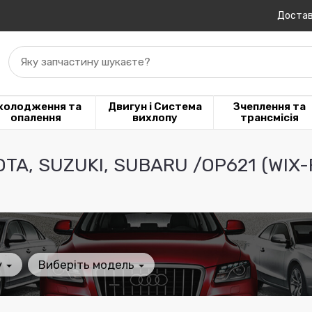
Достав
Яку запчастину шукаєте?
холодження та
Двигун і Система
Зчеплення та
опалення
вихлопу
трансмісія
A, SUZUKI, SUBARU /OP621 (WIX-Fi
у
Виберіть модель