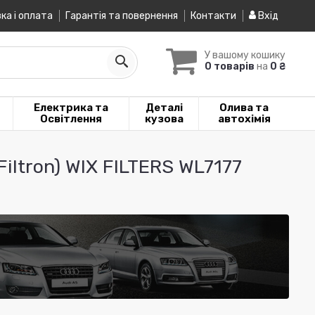
ка і оплата
Гарантія та повернення
Контакти
Вхід
У вашому кошику
0 товарів
на
0 ₴
Електрика та
Деталі
Олива та
Освітлення
кузова
автохімія
ltron) WIX FILTERS WL7177