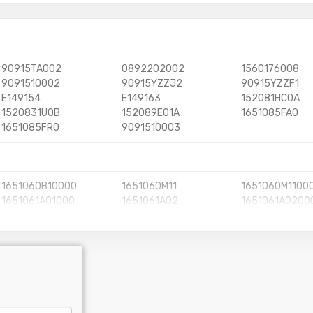
90915TA002
0892202002
1560176008
9091510002
90915YZZJ2
90915YZZF1
E149154
E149163
152081HC0A
1520831U0B
152089E01A
1651085FA0
1651085FR0
9091510003
1651060B10000
1651060M11
1651060M1100
1651061A01000
1651061A02
1651061A0200
1651061A21000
1651061A30
1651061A3000
1651083001000
1651083012
165108301200
1651085FU0000
1651085FU0
1651061A3100
71746761
71747593
71768154
8614745