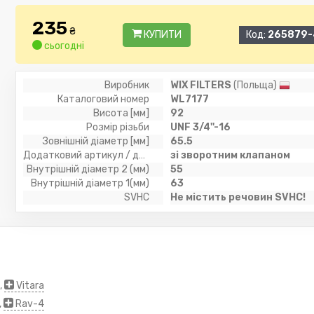
235
₴
КУПИТИ
Код:
265879-
сьогодні
Виробник
WIX FILTERS
(Польща)
Каталоговий номер
WL7177
Висота [мм]
92
Розмір різьби
UNF 3/4''-16
Зовнішній діаметр [мм]
65.5
Додатковий артикул / додаткова інформація 2
зі зворотним клапаном
Внутрішній діаметр 2 (мм)
55
Внутрішній діаметр 1(мм)
63
SVHC
Не містить речовин SVHC!
,
Vitara
,
Rav-4