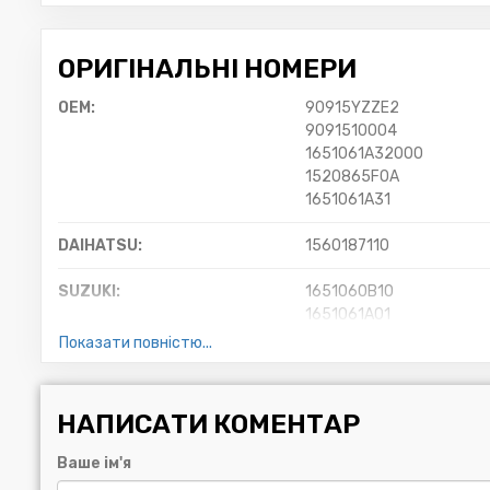
ОРИГІНАЛЬНІ НОМЕРИ
OEM:
90915YZZE2
9091510004
1651061A32000
1520865F0A
1651061A31
DAIHATSU:
1560187110
SUZUKI:
1651060B10
1651061A01
1651061A20MHL
Показати повністю...
1651083001
1651085FA0000
НАПИСАТИ КОМЕНТАР
Fiat/Alfa/Lancia:
71742115
Ваше ім'я
VOLVO:
8614737