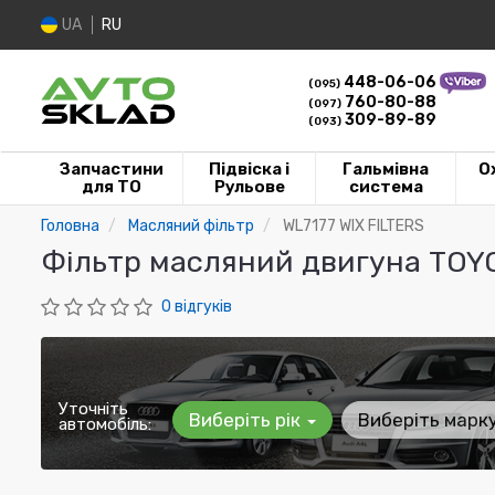
UA
RU
448-06-06
(095)
760-80-88
(097)
309-89-89
(093)
Запчастини
Підвіска і
Гальмівна
О
для ТО
Рульове
система
Головна
Масляний фільтр
WL7177 WIX FILTERS
Фільтр масляний двигуна TOYOT
0 відгуків
Уточніть
Виберіть рік
Виберіть марк
автомобіль: