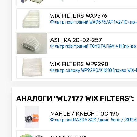
WIX FILTERS WA9576
Фільтр повітряний WA9576/AP142/10 (пр-в
ASHIKA 20-02-257
Фільтр повітряний TOYOTA RAV 4 III (пр-во
WIX FILTERS WP9290
Фільтр салону WP9290/K1210 (пр-во WIX-F
АНАЛОГИ "WL7177 WIX FILTERS":
MAHLE / KNECHT OC 195
Фільтр олії MAZDA 323 /двиг. бенз./ ;SU