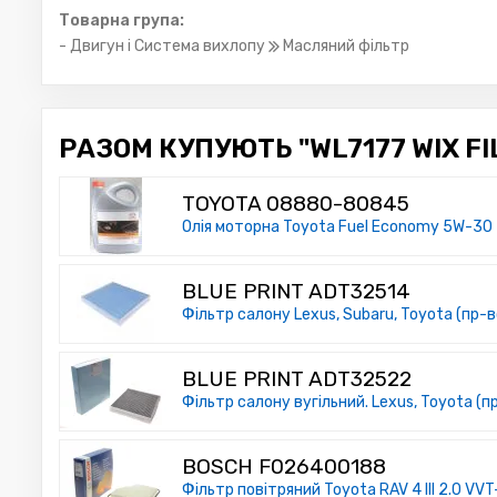
Товарна група:
- Двигун і Система вихлопу
Масляний фільтр
РАЗОМ КУПУЮТЬ "WL7177 WIX FI
TOYOTA 08880-80845
Олія моторна Toyota Fuel Economy 5W-30
BLUE PRINT ADT32514
Фільтр салону Lexus, Subaru, Toyota (пр-во
BLUE PRINT ADT32522
Фільтр салону вугільний. Lexus, Toyota (пр
BOSCH F026400188
Фільтр повітряний Toyota RAV 4 III 2.0 VVT