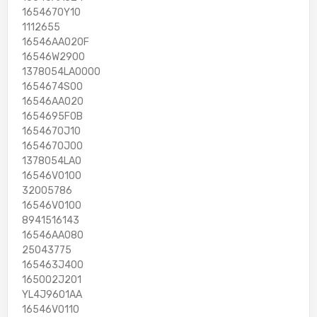
1654670Y10
1112655
16546AA020F
16546W2900
1378054LA0000
1654674S00
16546AA020
1654695F0B
1654670J10
1654670J00
1378054LAO
16546V0100
32005786
16546VO100
8941516143
16546AA080
25043775
165463J400
165002J201
YL4J9601AA
16546V0110