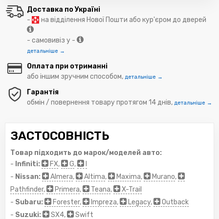
Доставка по Україні
-
на відділення Нової Пошти або кур'єром до дверей
- самовивіз у -
детальніше →
Оплата при отриманні
або іншим зручним способом,
детальніше →
Гарантія
обмін / повернення товару протягом 14 днів,
детальніше →
ЗАСТОСОВНІСТЬ
Товар підходить до марок/моделей авто:
-
Infiniti:
FX
,
G
,
I
-
Nissan:
Almera
,
Altima
,
Maxima
,
Murano
,
Pathfinder
,
Primera
,
Teana
,
X-Trail
-
Subaru:
Forester
,
Impreza
,
Legacy
,
Outback
-
Suzuki:
SX4
,
Swift