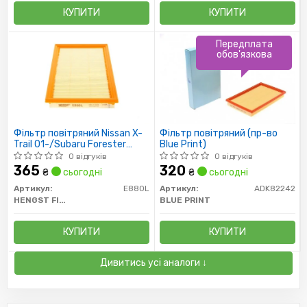
КУПИТИ
КУПИТИ
Передплата
обов'язкова
Фільтр повітряний Nissan X-
Фільтр повітряний (пр-во
Trail 01-/Subaru Forester
Blue Print)
97-/Nissan Murano (Z51) 08-
0 відгуків
0 відгуків
365
320
₴
сьогодні
₴
сьогодні
Артикул:
E880L
Артикул:
ADK82242
HENGST FILTER
BLUE PRINT
КУПИТИ
КУПИТИ
Дивитись усі аналоги ↓