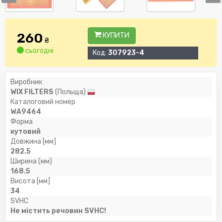
260
КУПИТИ
₴
сьогодні
Код:
307923-4
Виробник
WIX FILTERS
(Польща)
Каталоговий номер
WA9464
Форма
кутовий
Довжина [мм]
282.5
Ширина (мм)
168.5
Висота [мм]
34
SVHC
Не містить речовин SVHC!