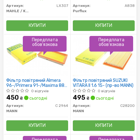
Артикул:
LX307
Артикул:
A838
MAHLE / KNECHT
Purflux
КУПИТИ
КУПИТИ
Передплата
Передплата
обов'язкова
обов'язкова
Фільтр повітряний Almera
Фільтр повітряний SUZUKI
96-/Primera 91-/Maxima 88-
VITARA II 1.6 15- (пр-во MANN)
04/Murano 03-
0 відгуків
0 відгуків
450
495
₴
сьогодні
₴
сьогодні
Артикул:
C 2964
Артикул:
C28200
MANN
MANN
КУПИТИ
КУПИТИ
Передплата
Передплата