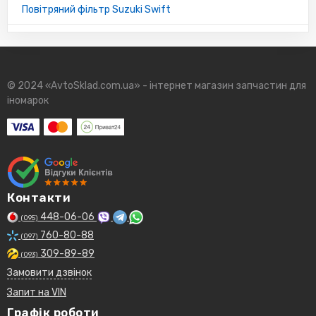
Повітряний фільтр Suzuki Swift
© 2024 «AvtoSklad.com.ua» - інтернет магазин запчастин для
іномарок
Контакти
448-06-06
(095)
760-80-88
(097)
309-89-89
(093)
Замовити дзвінок
Запит на VIN
Графік роботи