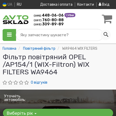
UA
RU
Доставка і оплата
Контакти
Вхід
448-06-06
(095)
760-80-88
(097)
309-89-89
(093)
Яку запчастину шукаєте?
Головна
Повітряний фільтр
WA9464 WIX FILTERS
Фільтр повітряний OPEL
/AP154/1 (WIX-Filtron) WIX
FILTERS WA9464
0 відгуків
Уточніть
автомобіль:
Виберіть рік