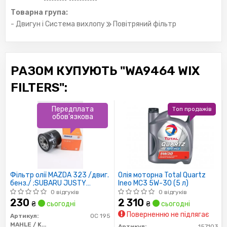
Товарна група:
- Двигун і Система вихлопу
Повітряний фільтр
РАЗОМ КУПУЮТЬ "WA9464 WIX
FILTERS":
Передплата
Топ продажів
обов'язкова
Фільтр олії MAZDA 323 /двиг.
Олія моторна Total Quartz
бенз./ ;SUBARU JUSTY
Ineo MC3 5W-30 (5 л)
H=65MM
0 відгуків
0 відгуків
230
2 310
₴
сьогодні
₴
сьогодні
Поверненню не підлягає
Артикул:
OC 195
MAHLE / KNECHT
Артикул:
157103