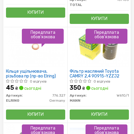
TOTAL
КУПИТИ
КУПИТИ
Передплата
Передплата
обов'язкова
обов'язкова
Кільце ущільнювача,
Фільтр масляний Toyota
різьбова пр (пр-во Elring)
CAMRY 2,4 90915-YZZJ2
0 відгуків
0 відгуків
45
350
₴
сьогодні
₴
сьогодні
Артикул:
776.327
Артикул:
W610/1
ELRING
Germany
MANN
КУПИТИ
КУПИТИ
Передплата
Передплата
обов'язкова
обов'язкова