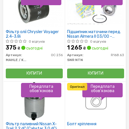
Фільтр олії Chrysler Voyager
Підшипник маточини перед.
2.4-3.8i
Nissan Almera II 03/00 -
02/04
0 відгуків
0 відгуків
375
1 265
₴
сьогодні
₴
сьогодні
Артикул:
OC 236
Артикул:
R168.63
MAHLE / KNECHT
SNR NTN
КУПИТИ
КУПИТИ
Передплата
Передплата
Оригінал
обов'язкова
обов'язкова
Фільтр паливний Nissan X-
Болт кріплення
Trail 2.2 dC/Cabstar 3.0 dCi