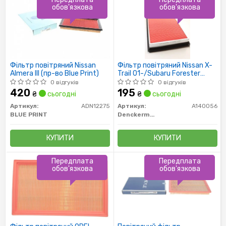
обов'язкова
обов'язкова
Фільтр повітряний Nissan
Фільтр повітряний Nissan X-
Almera III (пр-во Blue Print)
Trail 01-/Subaru Forester
97-/Nissan Murano (Z51) 08-
0 відгуків
0 відгуків
420
195
₴
сьогодні
₴
сьогодні
Артикул:
ADN12275
Артикул:
A140056
BLUE PRINT
Denckermann
КУПИТИ
КУПИТИ
Передплата
Передплата
обов'язкова
обов'язкова