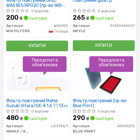
Фільтр повітряний OPEL
Повітряний фільтр
WA6183/AP020 (пр-во WIX-
Filtron UA)
0 відгуків
0 відгуків
200
265
₴
сьогодні
₴
сьогодні
Артикул:
WA6183
Артикул:
34120460001
WIX FILTERS
MEYLE
Польща
КУПИТИ
КУПИТИ
Передплата
Передплата
обов'язкова
обов'язкова
Фільтр повітряний Mahle
Фільтр повітряний (пр-во
Suzuki Vitara/SX-4 1.6 \'\'13>>
Blue Print)
0 відгуків
0 відгуків
480
290
₴
сьогодні
₴
сьогодні
Артикул:
LX3196/1
Артикул:
ADN12215
MAHLE / KNECHT
BLUE PRINT