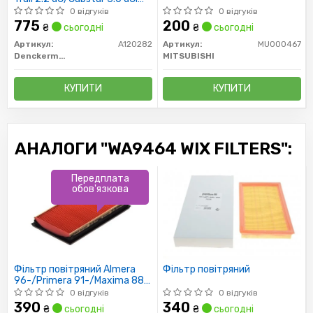
10/06-
0 відгуків
0 відгуків
775
200
₴
сьогодні
₴
сьогодні
Артикул:
A120282
Артикул:
MU000467
Denckermann
MITSUBISHI
КУПИТИ
КУПИТИ
АНАЛОГИ "WA9464 WIX FILTERS":
Передплата
обов'язкова
Фільтр повітряний Almera
Фільтр повітряний
96-/Primera 91-/Maxima 88-
04/Murano 03-
0 відгуків
0 відгуків
390
340
₴
сьогодні
₴
сьогодні