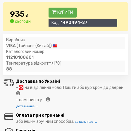
935
КУПИТИ
₴
сьогодні
Код:
1490494-27
Виробник
VIKA
(Тайвань (Китай))
Каталоговий номер
11210100601
Температура відкриття [°C]
88
Доставка по Україні
-
на відділення Нової Пошти або кур'єром до дверей
- самовивіз у -
детальніше →
Оплата при отриманні
або іншим зручним способом,
детальніше →
Гарантія