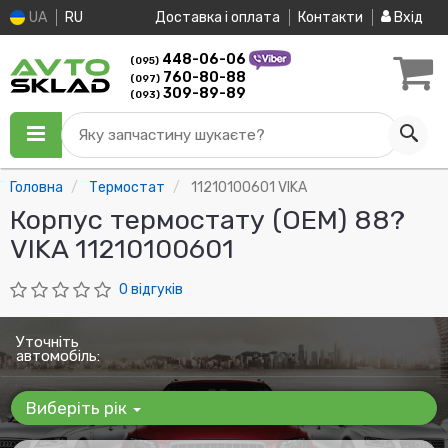
UA
RU
Доставка і оплата
Контакти
Вхід
448-06-06
(095)
760-80-88
(097)
309-89-89
(093)
Яку запчастину шукаєте?
Головна
Термостат
11210100601 VIKA
Корпус термостату (OEM) 88?
VIKA 11210100601
0 відгуків
Уточніть
автомобіль:
Виберіть рік