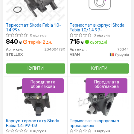
Термостат Skoda Fabia 1.0-
Термостат в корпусі Skoda
1.4 99>
Fabia 1.0/1.4 99-
0 відгуків
0 відгуків
840
715
₴
термін 2 дн.
₴
сьогодні
Артикул:
2340047SX
Артикул:
73344
STELLOX
ASAM
Румунія
КУПИТИ
КУПИТИ
Передплата
Передплата
обов'язкова
обов'язкова
Корпус термостату Skoda
Термостат з корпусом з
Fabia 1.4i 99-03
прокладкою
0 відгуків
0 відгуків