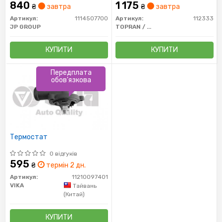
840
1 175
₴
завтра
₴
завтра
Артикул:
1114507700
Артикул:
112333
JP GROUP
TOPRAN / HANS PRIES
КУПИТИ
КУПИТИ
Передплата
обов'язкова
Термостат
0 відгуків
595
₴
термін 2 дн.
Артикул:
11210097401
VIKA
Тайвань
(Китай)
КУПИТИ