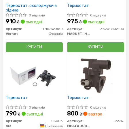
Термостат, охолоджуюча
Термостат
рідина
0 відгуків
0 відгуків
910
975
₴
сьогодні
₴
сьогодні
Артикул:
TH6732.88J
Артикул:
352317102100
Vernet
Франція
MAGNETI MARELLI
КУПИТИ
КУПИТИ
Термостат
Термостат
0 відгуків
0 відгуків
790
800
₴
сьогодні
₴
завтра
Артикул:
55003
Артикул:
92716
Aic
MEAT&DORIA
Німеччина