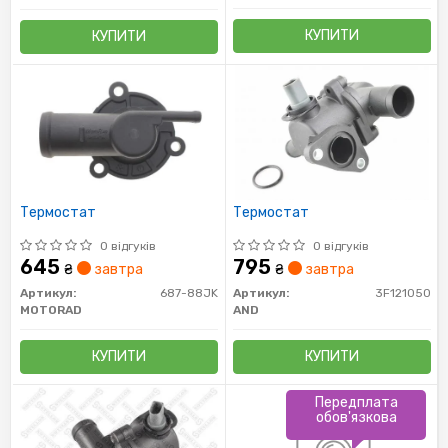
КУПИТИ
КУПИТИ
Термостат
Термостат
0 відгуків
0 відгуків
645
795
₴
завтра
₴
завтра
Артикул:
687-88JK
Артикул:
3F121050
MOTORAD
AND
КУПИТИ
КУПИТИ
Передплата
обов'язкова