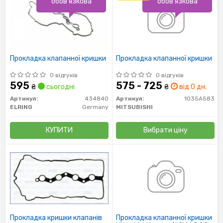
обов'язкова
обов'язкова
Прокладка клапанної кришки
Прокладка клапанної кришки
0 відгуків
0 відгуків
595
575 - 725
₴
сьогодні
₴
від 0 дн.
Артикул:
434840
Артикул:
1035A583
ELRING
Germany
MITSUBISHI
КУПИТИ
Вибрати ціну
Прокладка кришки клапанів
Прокладка клапанної кришки