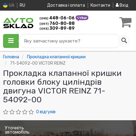
UA
RU
Доставка і оплата
Контакти
Вхід
448-06-06
(095)
760-80-88
(097)
309-89-89
(093)
Яку запчастину шукаєте?
Головна
Прокладка клапанної кришки
71-54092-00 VICTOR REINZ
Прокладка клапанної кришки
головки блоку циліндрів
двигуна VICTOR REINZ 71-
54092-00
0 відгуків
Уточніть
автомобіль: