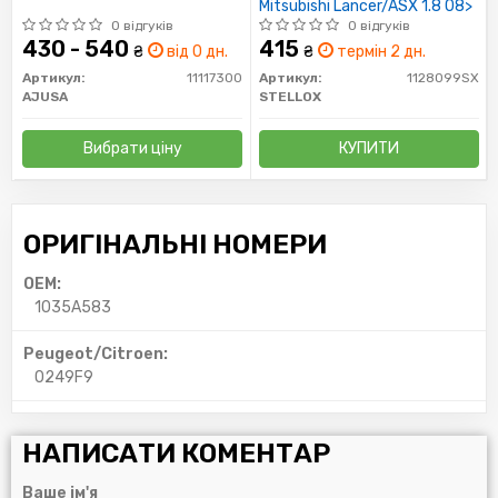
Mitsubishi Lancer/ASX 1.8 08>
0 відгуків
0 відгуків
430 - 540
415
₴
від 0 дн.
₴
термін 2 дн.
Артикул:
11117300
Артикул:
1128099SX
AJUSA
STELLOX
Вибрати ціну
КУПИТИ
ОРИГІНАЛЬНІ НОМЕРИ
OEM:
1035A583
Peugeot/Citroen:
0249F9
НАПИСАТИ КОМЕНТАР
Ваше ім'я