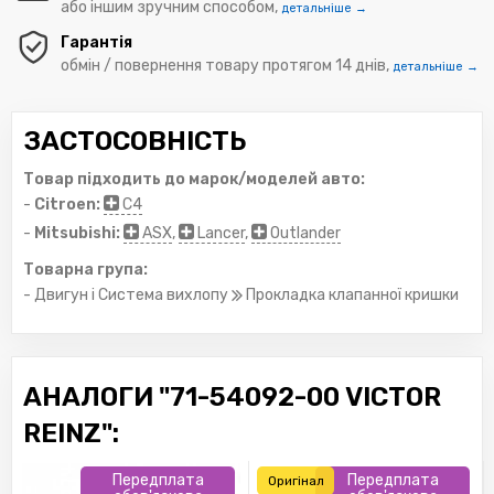
або іншим зручним способом,
детальніше →
Гарантія
обмін / повернення товару протягом 14 днів,
детальніше →
ЗАСТОСОВНІСТЬ
Товар підходить до марок/моделей авто:
-
Citroen:
C4
-
Mitsubishi:
ASX
,
Lancer
,
Outlander
Товарна група:
- Двигун і Система вихлопу
Прокладка клапанної кришки
АНАЛОГИ "71-54092-00 VICTOR
REINZ":
Передплата
Передплата
Оригінал