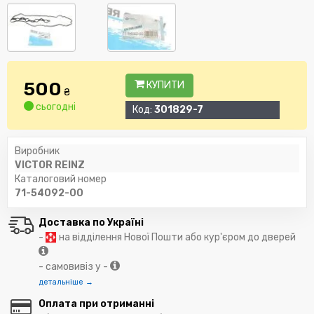
500
КУПИТИ
₴
сьогодні
Код:
301829-7
Виробник
VICTOR REINZ
Каталоговий номер
71-54092-00
Доставка по Україні
-
на відділення Нової Пошти або кур'єром до дверей
- самовивіз у -
детальніше →
Оплата при отриманні