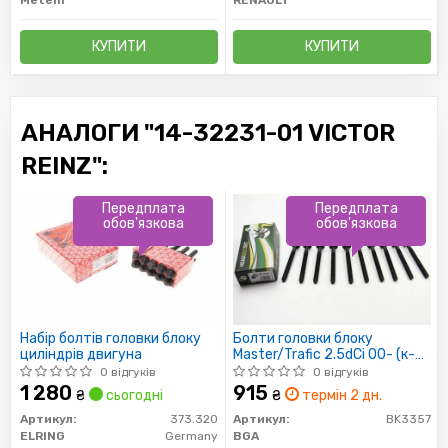
Metelli
RENAULT
КУПИТИ
КУПИТИ
АНАЛОГИ "14-32231-01 VICTOR
REINZ":
Передплата
Передплата
обов'язкова
обов'язкова
Набір болтів головки блоку
Болти головки блоку
циліндрів двигуна
Master/Trafic 2.5dCi 00- (к-
кт)
0 відгуків
0 відгуків
1 280
915
₴
сьогодні
₴
термін 2 дн.
Артикул:
373.320
Артикул:
BK3357
ELRING
Germany
BGA