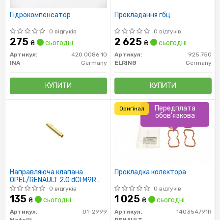
Гідрокомпенсатор
Прокладання гбц
0 відгуків
0 відгуків
275
2 625
₴
сьогодні
₴
сьогодні
Артикул:
420 0086 10
Артикул:
925.750
INA
Germany
ELRING
Germany
КУПИТИ
КУПИТИ
Передплата
Оригінал
обов'язкова
Направляюча клапана
Прокладка колектора
OPEL/RENAULT 2.0 dCI M9R
06- (вир-во Metelli)
0 відгуків
0 відгуків
135
1 025
₴
сьогодні
₴
сьогодні
Артикул:
01-2999
Артикул:
140354791R