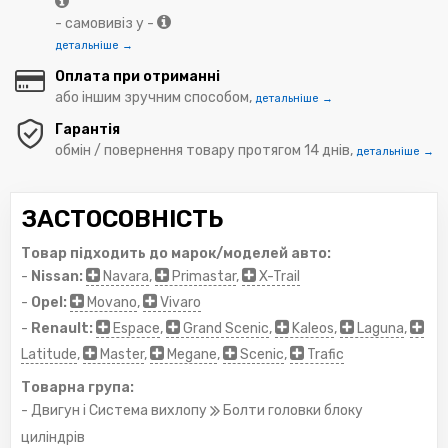
- самовивіз у -
детальніше →
Оплата при отриманні
або іншим зручним способом,
детальніше →
Гарантія
обмін / повернення товару протягом 14 днів,
детальніше →
ЗАСТОСОВНІСТЬ
Товар підходить до марок/моделей авто:
-
Nissan:
Navara
,
Primastar
,
X-Trail
-
Opel:
Movano
,
Vivaro
-
Renault:
Espace
,
Grand Scenic
,
Kaleos
,
Laguna
,
Latitude
,
Master
,
Megane
,
Scenic
,
Trafic
Товарна група:
- Двигун і Система вихлопу
Болти головки блоку
циліндрів