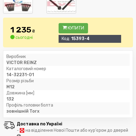
1 235
КУПИТИ
₴
сьогодні
Код:
15393-4
Виробник
VICTOR REINZ
Каталоговий номер
14-32231-01
Розмір різьби
M12
Довжина [мм]
132
Профіль головки болта
зовнішній Torx
Доставка по Україні
-
на відділення Нової Пошти або кур'єром до дверей