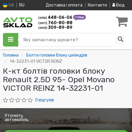
UA
RU
Доставка і оплата
Контакти
Вхід
448-06-06
(095)
760-80-88
(097)
309-89-89
(093)
Яку запчастину шукаєте?
Головна
Болти головки блоку циліндрів
14-32231-01 VICTOR REINZ
К-кт болтів головки блоку
Renault 2.5D 95- Opel Movano
VICTOR REINZ 14-32231-01
0 відгуків
Уточніть
автомобіль: