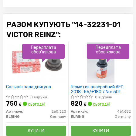
РАЗОМ КУПУЮТЬ "14-32231-01
VICTOR REINZ":
Передплата
Передплата
обов'язкова
обов'язкова
Сальник вала двигуна
Герметик анаеробний AFD
2018 -55/+180 7 Nm 50Г
помаранчевий (вир-во Elring)
0 відгуків
0 відгуків
750
820
₴
сьогодні
₴
сьогодні
Артикул:
260.320
Артикул:
461.682
ELRING
Germany
ELRING
Germany
КУПИТИ
КУПИТИ