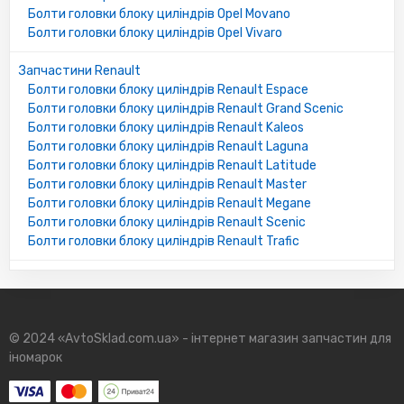
Болти головки блоку циліндрів Opel Movano
Болти головки блоку циліндрів Opel Vivaro
Запчастини Renault
Болти головки блоку циліндрів Renault Espace
Болти головки блоку циліндрів Renault Grand Scenic
Болти головки блоку циліндрів Renault Kaleos
Болти головки блоку циліндрів Renault Laguna
Болти головки блоку циліндрів Renault Latitude
Болти головки блоку циліндрів Renault Master
Болти головки блоку циліндрів Renault Megane
Болти головки блоку циліндрів Renault Scenic
Болти головки блоку циліндрів Renault Trafic
© 2024 «AvtoSklad.com.ua» - інтернет магазин запчастин для
іномарок