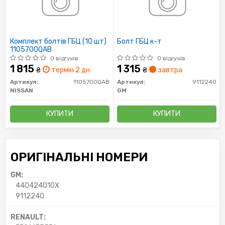
Комплект болтів ГБЦ (10 шт)
Болт ГБЦ к-т
1105700QAB
0 відгуків
0 відгуків
1 815
1 315
₴
термін 2 дн.
₴
завтра
Артикул:
1105700QAB
Артикул:
9112240
NISSAN
GM
КУПИТИ
КУПИТИ
ОРИГІНАЛЬНІ НОМЕРИ
GM:
440424010X
9112240
RENAULT: