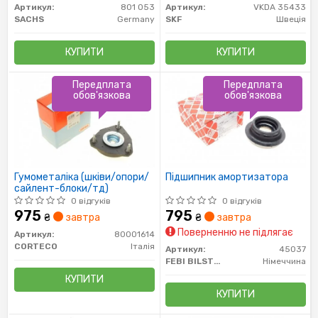
Артикул:
801 053
Артикул:
VKDA 35433
SACHS
Germany
SKF
Швеція
КУПИТИ
КУПИТИ
Передплата
Передплата
обов'язкова
обов'язкова
Гумометаліка (шківи/опори/
Підшипник амортизатора
сайлент-блоки/тд)
0 відгуків
0 відгуків
975
795
₴
завтра
₴
завтра
Поверненню не підлягає
Артикул:
80001614
CORTECO
Італія
Артикул:
45037
FEBI BILSTEIN
Німеччина
КУПИТИ
КУПИТИ