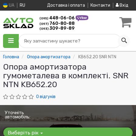
UA
RU
Доставка і оплата
Контакти
Вхід
448-06-06
(095)
760-80-88
(097)
309-89-89
(093)
Яку запчастину шукаєте?
Головна
Опора амортизатора
KB652.20 SNR NTN
Опора амортизатора
гумометалева в комплекті. SNR
NTN KB652.20
0 відгуків
Уточніть
автомобіль:
Виберіть рік