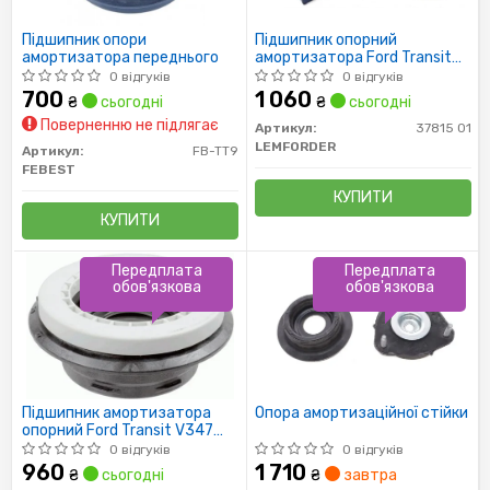
Підшипник опори
Підшипник опорний
амортизатора переднього
амортизатора Ford Transit
V347 06-
0 відгуків
0 відгуків
700
1 060
₴
сьогодні
₴
сьогодні
Поверненню не підлягає
Артикул:
37815 01
LEMFORDER
Артикул:
FB-TT9
FEBEST
КУПИТИ
КУПИТИ
Передплата
Передплата
обов'язкова
обов'язкова
Підшипник амортизатора
Опора амортизаційної стійки
опорний Ford Transit V347
06-
0 відгуків
0 відгуків
960
1 710
₴
сьогодні
₴
завтра