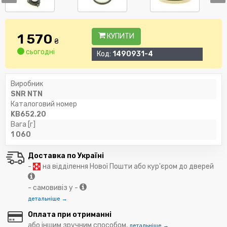
1 570
КУПИТИ
₴
сьогодні
Код:
1490931-4
Виробник
SNR NTN
Каталоговий номер
KB652.20
Вага [г]
1 060
Доставка по Україні
-
на відділення Нової Пошти або кур'єром до дверей
- самовивіз у -
детальніше →
Оплата при отриманні
або іншим зручним способом,
детальніше →