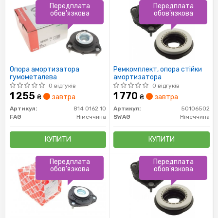
Передплата
Передплата
обов'язкова
обов'язкова
Опора амортизатора
Ремкомплект, опора стійки
гумометалева
амортизатора
0 відгуків
0 відгуків
1 255
1 770
₴
завтра
₴
завтра
Артикул:
814 0162 10
Артикул:
50106502
FAG
Німеччина
SWAG
Німеччина
КУПИТИ
КУПИТИ
Передплата
Передплата
обов'язкова
обов'язкова