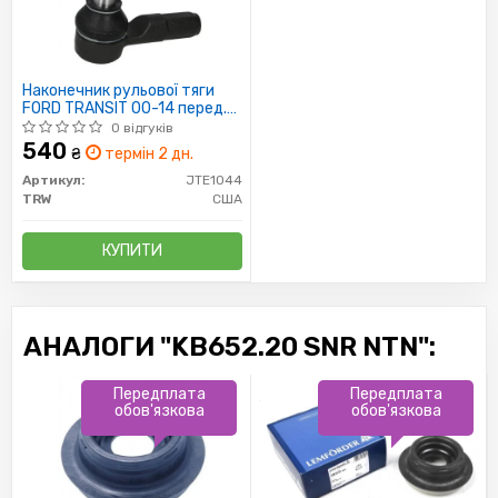
Наконечник рульової тяги
FORD TRANSIT 00-14 перед.
міст (Пр-во TRW)
0 відгуків
540
₴
термін 2 дн.
Артикул:
JTE1044
TRW
США
КУПИТИ
АНАЛОГИ "KB652.20 SNR NTN":
Передплата
Передплата
обов'язкова
обов'язкова