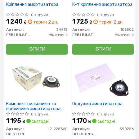
Кріплення амортизатора
К-т кріплення амортизатора
0 відгуків
0 відгуків
1 240
1 725
₴
термін 2 дн.
₴
термін 2 дн.
Артикул:
34918
Артикул:
106502
FEBI BILSTEIN
Німеччина
FEBI BILSTEIN
Німеччина
КУПИТИ
КУПИТИ
Комплект пильовиків та
Подушка амортизатора
відбійників амортизатора.
0 відгуків
0 відгуків
1 195
1 170
₴
сьогодні
₴
сьогодні
Артикул:
12-228560
Артикул:
590256
BILSTEIN
HUTCHINSON