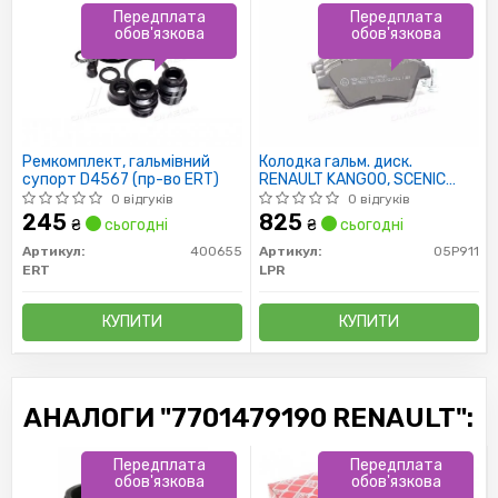
Передплата
Передплата
обов'язкова
обов'язкова
Ремкомплект, гальмівний
Колодка гальм. диск.
супорт D4567 (пр-во ERT)
RENAULT KANGOO, SCENIC
передн. (пр-во LPR)
0 відгуків
0 відгуків
245
825
₴
сьогодні
₴
сьогодні
Артикул:
400655
Артикул:
05P911
ERT
LPR
КУПИТИ
КУПИТИ
АНАЛОГИ "7701479190 RENAULT":
Передплата
Передплата
обов'язкова
обов'язкова