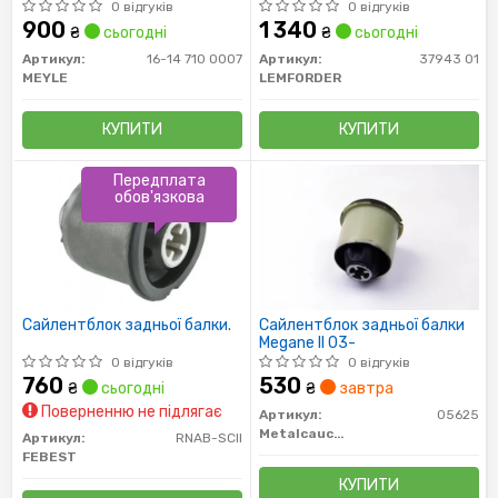
міст (Вир-во LEMFORDER)
0 відгуків
0 відгуків
900
1 340
₴
сьогодні
₴
сьогодні
Артикул:
16-14 710 0007
Артикул:
37943 01
MEYLE
LEMFORDER
КУПИТИ
КУПИТИ
Передплата
обов'язкова
Сайлентблок задньої балки.
Сайлентблок задньої балки
Megane II 03-
0 відгуків
0 відгуків
760
530
₴
сьогодні
₴
завтра
Поверненню не підлягає
Артикул:
05625
Metalcaucho
Артикул:
RNAB-SCII
FEBEST
КУПИТИ