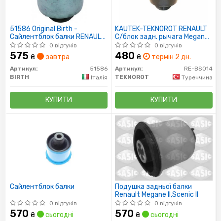
51586 Original Birth -
KAUTEK-TEKNOROT RENAULT
Сайлентблок балки RENAULT
С/блок задн. рычага Megane
Megane II, Scenic, Grand
02-,Grand Scenic
0 відгуків
0 відгуків
Scenic 1.4-2.0 02- (Rear, L/R)
575
480
₴
завтра
₴
термін 2 дн.
Артикул:
51586
Артикул:
RE-BS014
BIRTH
TEKNOROT
Італія
Туреччина
КУПИТИ
КУПИТИ
Сайлентблок балки
Подушка задньої балки
Renault Megane II,Scenic II
0 відгуків
0 відгуків
570
570
₴
сьогодні
₴
сьогодні