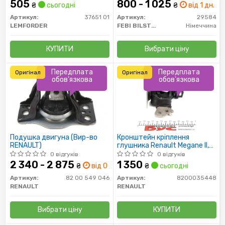
505
800 - 1 025
₴
сьогодні
₴
від 1 дн.
Артикул:
37651 01
Артикул:
29584
LEMFORDER
FEBI BILSTEIN
Німеччина
КУПИТИ
Вибрати ціну
Передплата
Передплата
Оригінал
Оригінал
обов'язкова
обов'язкова
Подушка двигуна (Вир-во
Кронштейн кріплення
RENAULT)
глушника Renault Megane II,
Scenic II (8200035448)
0 відгуків
0 відгуків
Renault
2 340 - 2 875
1 350
₴
від 0 дн.
₴
сьогодні
Артикул:
82 00 549 046
Артикул:
8200035448
RENAULT
RENAULT
Вибрати ціну
КУПИТИ