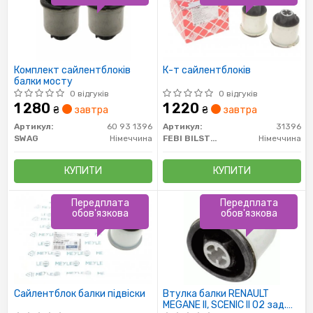
Комплект сайлентблоків
К-т сайлентблоків
балки мосту
0 відгуків
0 відгуків
1 280
1 220
₴
завтра
₴
завтра
Артикул:
60 93 1396
Артикул:
31396
SWAG
Німеччина
FEBI BILSTEIN
Німеччина
КУПИТИ
КУПИТИ
Передплата
Передплата
обов'язкова
обов'язкова
Сайлентблок балки підвіски
Втулка балки RENAULT
MEGANE II, SCENIC II 02 зад.