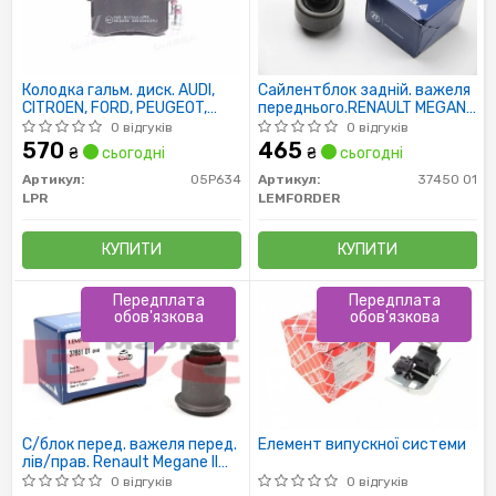
Колодка гальм. диск. AUDI,
Сайлентблок задній. важеля
CITROEN, FORD, PEUGEOT,
переднього.RENAULT MEGANE
RENAULT, SEAT, SKODA, VW
II, SCENIC II, GRAND SCENIC 1.4-
0 відгуків
0 відгуків
задн. (вир-во LPR)
2.0 11.02-
570
465
₴
сьогодні
₴
сьогодні
Артикул:
05P634
Артикул:
37450 01
LPR
LEMFORDER
КУПИТИ
КУПИТИ
Передплата
Передплата
обов'язкова
обов'язкова
С/блок перед. важеля перед.
Елемент випускної системи
лів/прав. Renault Megane II
(KM0/1) 03-
0 відгуків
0 відгуків