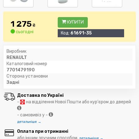
1 275
КУПИТИ
₴
сьогодні
Код:
61691-35
Виробник
RENAULT
Каталоговий номер
7701479190
Сторона установки
Задні
Доставка по Україні
-
на відділення Нової Пошти або кур'єром до дверей
- самовивіз у -
детальніше →
Оплата при отриманні
або іншим зручним способом,
детальніше →