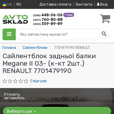
UA
RU
Доставка і оплата
Контакти
Вхід
448-06-06
(095)
760-80-88
(097)
309-89-89
(093)
Яку запчастину шукаєте?
Головна
Сайлентблоки
7701479190 RENAULT
Сайлентблок задньої балки
Megane II 03- (к-кт 2шт.)
RENAULT 7701479190
0 відгуків
Уточніть
автомобіль:
Виберіть рік