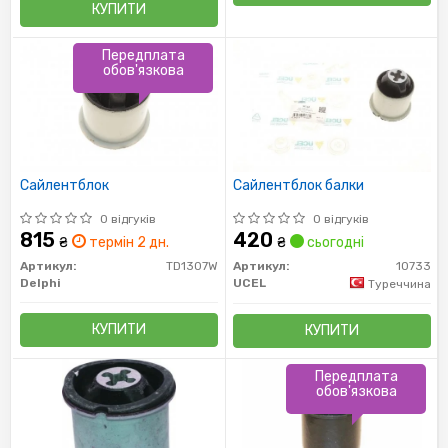
КУПИТИ
Передплата
обов'язкова
Сайлентблок
Сайлентблок балки
0 відгуків
0 відгуків
815
420
₴
термін 2 дн.
₴
сьогодні
Артикул:
TD1307W
Артикул:
10733
Delphi
UCEL
Туреччина
КУПИТИ
КУПИТИ
Передплата
обов'язкова