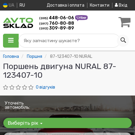
UA
RU
Доставка і оплата
Контакти
Вхід
448-06-06
(095)
760-80-88
(097)
309-89-89
(093)
Яку запчастину шукаєте?
Головна
Поршня
87-123407-10 NURAL
Поршень двигуна NURAL 87-
123407-10
0 відгуків
Уточніть
автомобіль:
Виберіть рік