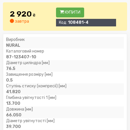
2 920
КУПИТИ
₴
завтра
Код:
108481-4
Виробник
NURAL
Каталоговий номер
87-123407-10
Діаметр циліндра [мм]
76.5
Завищення розміру [мм]
0.5
Ступінь стиску (компресії) [мм]
41.820
Глибина увігнутості 1 [мм]
13.700
Довжина [мм]
66.050
Діаметр увігнутості [мм]
39.700