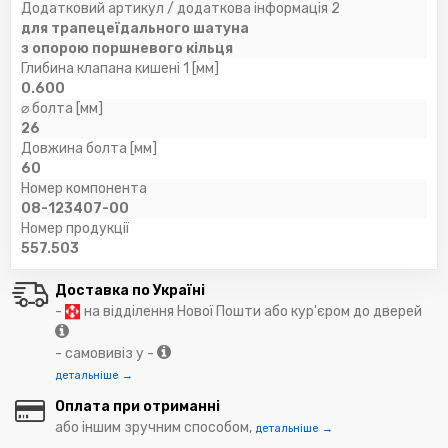
Додатковий артикул / додаткова інформація 2
для трапецеїдального шатуна
з опорою поршневого кільця
Глибина клапана кишені 1 [мм]
0.600
⌀ болта [мм]
26
Довжина болта [мм]
60
Номер компонента
08-123407-00
Номер продукції
557.503
Доставка по Україні
-
на відділення Нової Пошти або кур'єром до дверей
- самовивіз у -
детальніше →
Оплата при отриманні
або іншим зручним способом,
детальніше →