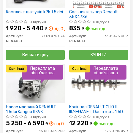
Комплект шатунів k9k 1.5 dci
Сальник кіль пер Renault
35X47X6
0 відгуків
0 відгуків
1 920 - 5 440
835
₴
від 0 дн.
₴
сьогодні
Артикул:
77 01 475 074
Артикул:
77 01 475 009
RENAULT
RENAULT
Вибрати ціну
КУПИТИ
Передплата
Передплата
Оригінал
Оригінал
обов'язкова
обов'язкова
Насос масляний RENAULT
Колінвал RENAULT CLIO II,
1.5dci Kangoo II K9K
III,MEGANE II, Dacia mot. 1.5DCI
K9K
0 відгуків
0 відгуків
5 250 - 6 590
12 220
₴
від 0 дн.
₴
сьогодні
Артикул:
15 00 033 95R
Артикул:
12 20 116 49R