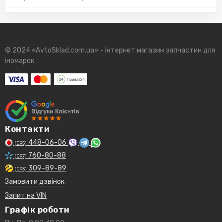
© 2024 «AvtoSklad.com.ua» - інтернет магазин запчастин для
іномарок
Контакти
448-06-06
(095)
760-80-88
(097)
309-89-89
(093)
Замовити дзвінок
Запит на VIN
Графік роботи