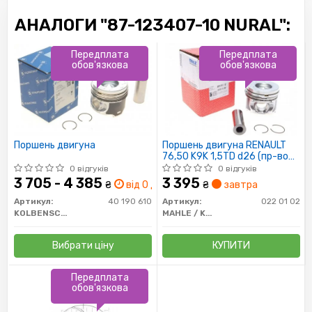
АНАЛОГИ "87-123407-10 NURAL":
Передплата
Передплата
обов'язкова
обов'язкова
Поршень двигуна
Поршень двигуна RENAULT
76,50 K9K 1,5TD d26 (пр-во
Mahle)
0 відгуків
0 відгуків
3 705 - 4 385
3 395
₴
від 0 дн.
₴
завтра
Артикул:
40 190 610
Артикул:
022 01 02
KOLBENSCHMIDT
MAHLE / KNECHT
Вибрати ціну
КУПИТИ
Передплата
обов'язкова