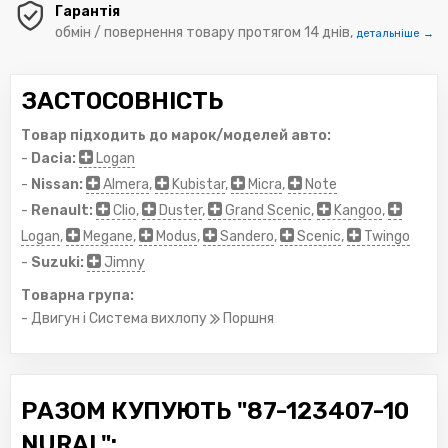
Гарантія
обмін / повернення товару протягом 14 днів,
детальніше →
ЗАСТОСОВНІСТЬ
Товар підходить до марок/моделей авто:
-
Dacia:
Logan
-
Nissan:
Almera
,
Kubistar
,
Micra
,
Note
-
Renault:
Clio
,
Duster
,
Grand Scenic
,
Kangoo
,
Logan
,
Megane
,
Modus
,
Sandero
,
Scenic
,
Twingo
-
Suzuki:
Jimny
Товарна група:
- Двигун і Система вихлопу
Поршня
РАЗОМ КУПУЮТЬ "87-123407-10
NURAL":