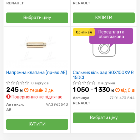
RENAULT
RENAULT
Вибрати ціну
КУПИТИ
Передплата
Оригінал
обов'язкова
Напрямна клапана (пр-во AE)
Сальник кіль зад 80X100X9 R
15DCI
0 відгуків
0 відгуків
245
1 050 - 1 330
₴
термін 2 дн.
₴
від 0 дн.
Поверненню не підлягає
Артикул:
77 01 473 544
RENAULT
Артикул:
VAG96354B
AE
Вибрати ціну
КУПИТИ