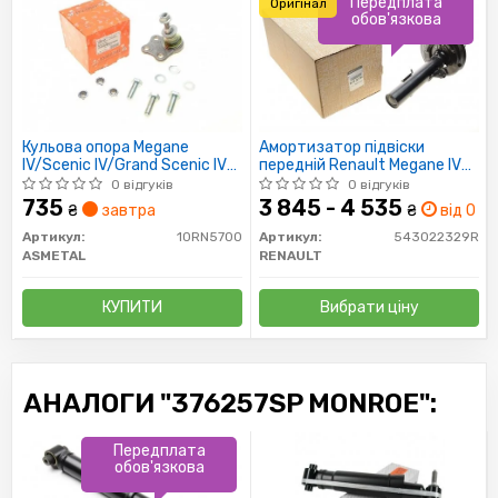
Передплата
Оригінал
обов'язкова
Кульова опора Megane
Амортизатор підвіски
IV/Scenic IV/Grand Scenic IV
передній Renault Megane IV
15-(конус 15,8мм))
2016- (543022329R) Renault
0 відгуків
0 відгуків
735
3 845 - 4 535
₴
завтра
₴
від 0 дн
Артикул:
10RN5700
Артикул:
543022329R
ASMETAL
RENAULT
КУПИТИ
Вибрати ціну
АНАЛОГИ "376257SP MONROE":
Передплата
обов'язкова