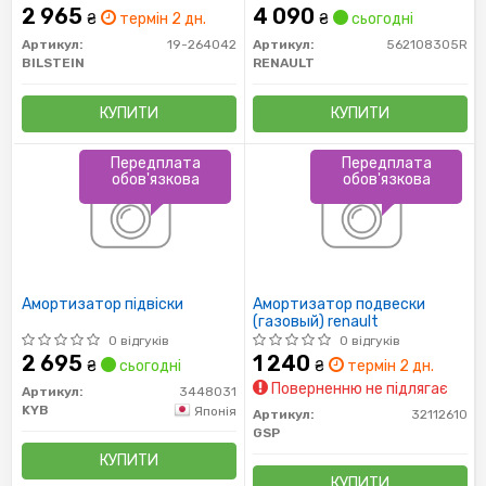
2 965
4 090
₴
термін 2 дн.
₴
сьогодні
Артикул:
19-264042
Артикул:
562108305R
BILSTEIN
RENAULT
КУПИТИ
КУПИТИ
Передплата
Передплата
обов'язкова
обов'язкова
Амортизатор підвіски
Амортизатор подвески
(газовый) renault
0 відгуків
0 відгуків
2 695
1 240
₴
сьогодні
₴
термін 2 дн.
Поверненню не підлягає
Артикул:
3448031
KYB
Японія
Артикул:
32112610
GSP
КУПИТИ
КУПИТИ