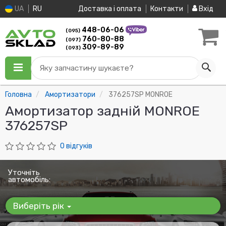
UA
RU
Доставка і оплата
Контакти
Вхід
448-06-06
(095)
760-80-88
(097)
309-89-89
(093)
Яку запчастину шукаєте?
Головна
Амортизатори
376257SP MONROE
Амортизатор задній MONROE
376257SP
0 відгуків
Уточніть
автомобіль:
Виберіть рік