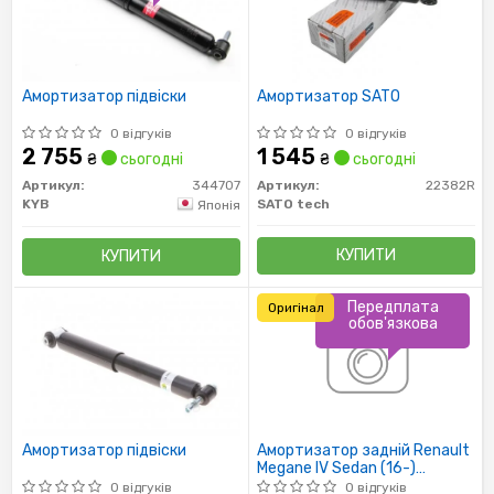
Амортизатор підвіски
Амортизатор SATO
0 відгуків
0 відгуків
2 755
1 545
₴
сьогодні
₴
сьогодні
Артикул:
344707
Артикул:
22382R
KYB
SATO tech
Японія
КУПИТИ
КУПИТИ
Передплата
Оригінал
обов'язкова
Амортизатор підвіски
Амортизатор задній Renault
Megane IV Sedan (16-)
(562108305R) Renault
0 відгуків
0 відгуків