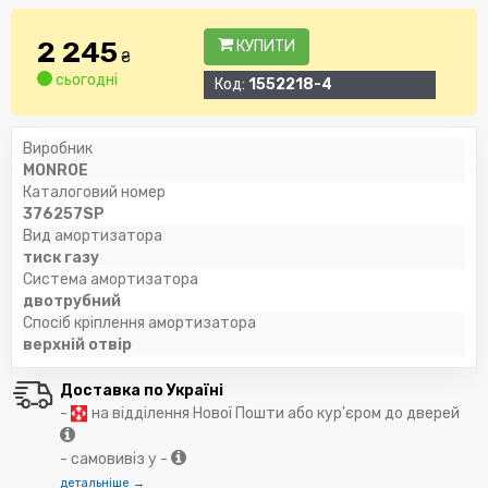
2 245
КУПИТИ
₴
сьогодні
Код:
1552218-4
Виробник
MONROE
Каталоговий номер
376257SP
Вид амортизатора
тиск газу
Система амортизатора
двотрубний
Спосіб кріплення амортизатора
верхній отвір
Доставка по Україні
-
на відділення Нової Пошти або кур'єром до дверей
- самовивіз у -
детальніше →